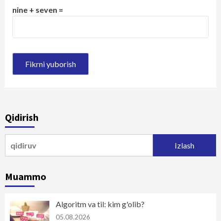
nine + seven =
Qidirish
Qidirshish:
Muammo
Algoritm va til: kim g'olib?
05.08.2026