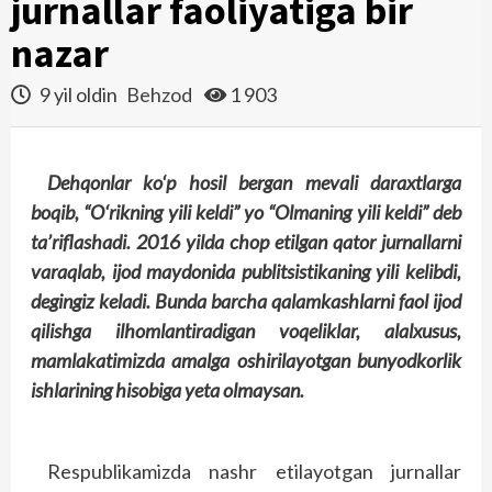
jurnallar faoliyatiga bir
nazar
9 yil oldin
Behzod
1 903
Dehqonlar ko‘p hosil bergan mevali daraxtlarga
boqib, “O‘rikning yili keldi” yo “Olmaning yili keldi” deb
ta’riflashadi. 2016 yilda chop etilgan qator jurnallarni
varaqlab, ijod maydonida publitsistikaning yili kelibdi,
degingiz keladi. Bunda barcha qalamkashlarni faol ijod
qilishga ilhomlantiradigan voqeliklar, alalxusus,
mamlakatimizda amalga oshirilayotgan bunyodkorlik
ishlarining hisobiga yeta olmaysan.
Respublikamizda nashr etilayotgan jurnallar