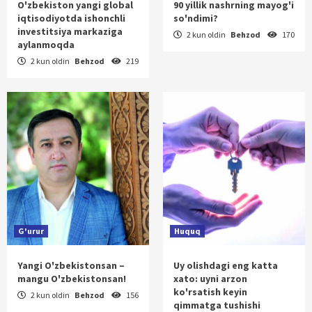
O'zbekiston yangi global
90 yillik nashrning mayog'i
iqtisodiyotda ishonchli
so'ndimi?
investitsiya markaziga
2 kun oldin
Behzod
170
aylanmoqda
2 kun oldin
Behzod
219
G'urur
Huquq
Yangi O'zbekistonsan –
Uy olishdagi eng katta
mangu O'zbekistonsan!
xato: uyni arzon
ko'rsatish keyin
2 kun oldin
Behzod
156
qimmatga tushishi