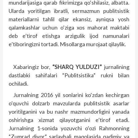
mundarijasiga qarab fikrimizga qo‘shilasiz, albatta.
Ularda yoritilgan ibratli, sermazmun publitsistik
materiallarni tahlil qilar ekansiz, ayniqsa yosh
qalamkashlar uchun o‘ziga xos mahorat maktabi
deb e’tirof etishga arzigulik ijod namunalari
e’tiboringizni tortadi. Misollarga murojaat qilaylik.
Xabaringiz bor,
“SHARQ YULDUZI”
jurnalining
dastlabki sahifalari “Publitsistika” rukni bilan
ochiladi.
Jurnalning 2016 yil sonlarini ko‘zdan kechirgan
o‘quvchi dolzarb mavzularda publitsistik asarlar
yoritilganini va bu nashr mazmundorligini yanada
oshirishga xizmat qilayotganini e’tirof etadi.
Jurnalning 1-sonida yozuvchi o‘ozi Rahmonning
“Zumrad diyor” sarlavhali maqolasida qadimiy va