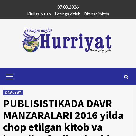
Skip
07.08.2026
to
Kirillga o'tish
Lotinga o'tish
Biz haqimizda
content
Primary
Menu
OAV va AT
PUBLISISTIKADA DAVR
MANZARALARI 2016 yilda
chop etilgan kitob va