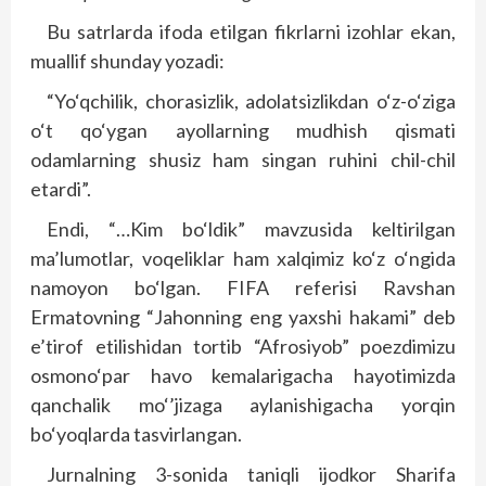
Bu satrlarda ifoda etilgan fikrlarni izohlar ekan,
muallif shunday yozadi:
“Yo‘qchilik, chorasizlik, adolatsizlikdan o‘z-o‘ziga
o‘t qo‘ygan ayollarning mudhish qismati
odamlarning shusiz ham singan ruhini chil-chil
etardi”.
Endi, “…Kim bo‘ldik” mavzusida keltirilgan
ma’lumotlar, voqeliklar ham xalqimiz ko‘z o‘ngida
namoyon bo‘lgan. FIFA referisi Ravshan
Ermatovning “Jahonning eng yaxshi hakami” deb
e’tirof etilishidan tortib “Afrosiyob” poezdimizu
osmono‘par havo kemalarigacha hayotimizda
qanchalik mo‘’jizaga aylanishigacha yorqin
bo‘yoqlarda tasvirlangan.
Jurnalning 3-sonida taniqli ijodkor Sharifa