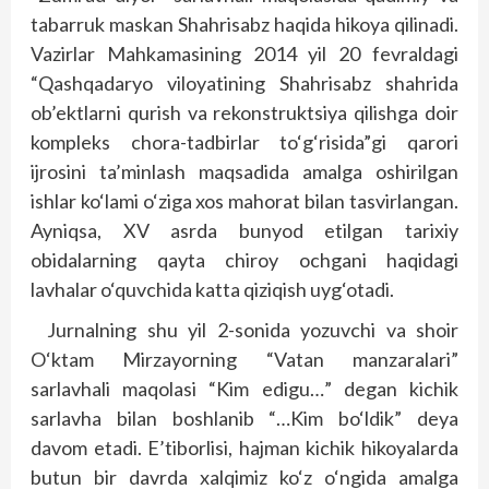
tabarruk maskan Shahrisabz haqida hikoya qilinadi.
Vazirlar Mahkamasining 2014 yil 20 fevraldagi
“Qashqadaryo viloyatining Shahrisabz shahrida
ob’ektlarni qurish va rekonstruktsiya qilishga doir
kompleks chora-tadbirlar to‘g‘risida”gi qarori
ijrosini ta’minlash maqsadida amalga oshirilgan
ishlar ko‘lami o‘ziga xos mahorat bilan tasvirlangan.
Ayniqsa, XV asrda bunyod etilgan tarixiy
obidalarning qayta chiroy ochgani haqidagi
lavhalar o‘quvchida katta qiziqish uyg‘otadi.
Jurnalning shu yil 2-sonida yozuvchi va shoir
O‘ktam Mirzayorning “Vatan manzaralari”
sarlavhali maqolasi “Kim edigu…” degan kichik
sarlavha bilan boshlanib “…Kim bo‘ldik” deya
davom etadi. E’tiborlisi, hajman kichik hikoyalarda
butun bir davrda xalqimiz ko‘z o‘ngida amalga