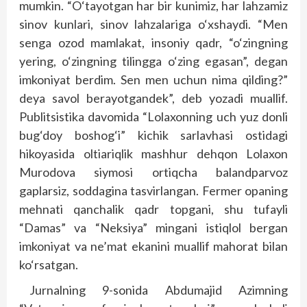
mumkin. “O‘tayotgan har bir kunimiz, har lahzamiz
sinov kunlari, sinov lahzalariga o‘xshaydi. “Men
senga ozod mamlakat, insoniy qadr, “o‘zingning
yering, o‘zingning tilingga o‘zing egasan”, degan
imkoniyat berdim. Sen men uchun nima qilding?”
deya savol berayotgandek”, deb yozadi muallif.
Publitsistika davomida “Lolaxonning uch yuz donli
bug‘doy boshog‘i” kichik sarlavhasi ostidagi
hikoyasida oltiariqlik mashhur dehqon Lolaxon
Murodova siymosi ortiqcha balandparvoz
gaplarsiz, soddagina tasvirlangan. Fermer opaning
mehnati qanchalik qadr topgani, shu tufayli
“Damas” va “Neksiya” mingani istiqlol bergan
imkoniyat va ne’mat ekanini muallif mahorat bilan
ko‘rsatgan.
Jurnalning 9-sonida Abdumajid Azimning