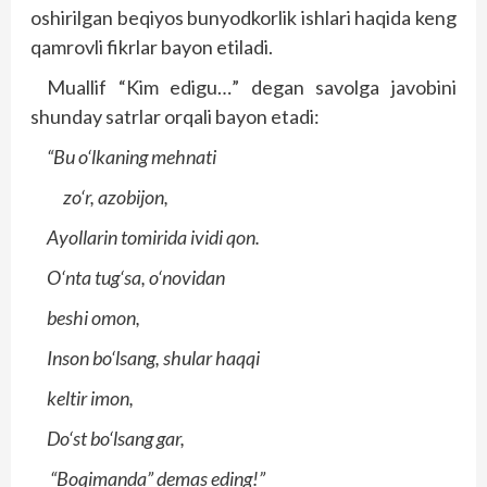
oshirilgan beqiyos bunyodkorlik ishlari haqida keng
qamrovli fikrlar bayon etiladi.
Muallif “Kim edigu…” degan savolga javobini
shunday satrlar orqali bayon etadi:
“Bu o‘lkaning mehnati
zo‘r, azobijon,
Ayollarin tomirida ividi qon.
O‘nta tug‘sa, o‘novidan
beshi omon,
Inson bo‘lsang, shular haqqi
keltir imon,
Do‘st bo‘lsang gar,
“Boqimanda” demas eding!”