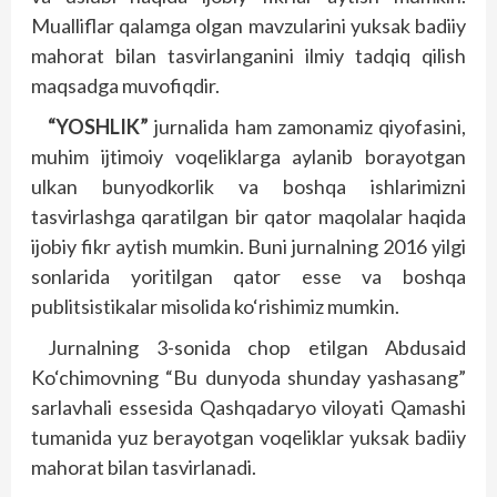
Mualliflar qalamga olgan mavzularini yuksak badiiy
mahorat bilan tasvirlanganini ilmiy tadqiq qilish
maqsadga muvofiqdir.
“YOSHLIK”
jurnalida ham zamonamiz qiyofasini,
muhim ijtimoiy voqeliklarga aylanib borayotgan
ulkan bunyodkorlik va boshqa ishlarimizni
tasvirlashga qaratilgan bir qator maqolalar haqida
ijobiy fikr aytish mumkin. Buni jurnalning 2016 yilgi
sonlarida yoritilgan qator esse va boshqa
publitsistikalar misolida ko‘rishimiz mumkin.
Jurnalning 3-sonida chop etilgan Abdusaid
Ko‘chimovning “Bu dunyoda shunday yashasang”
sarlavhali essesida Qashqadaryo viloyati Qamashi
tumanida yuz berayotgan voqeliklar yuksak badiiy
mahorat bilan tasvirlanadi.