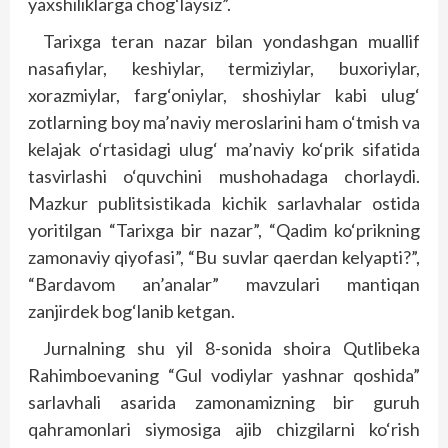
yaxshiliklarga chog‘laysiz”.
Tarixga teran nazar bilan yondashgan muallif
nasafiylar, keshiylar, termiziylar, buxoriylar,
xorazmiylar, farg‘oniylar, shoshiylar kabi ulug‘
zotlarning boy ma’naviy meroslarini ham o‘tmish va
kelajak o‘rtasidagi ulug‘ ma’naviy ko‘prik sifatida
tasvirlashi o‘quvchini mushohadaga chorlaydi.
Mazkur publitsistikada kichik sarlavhalar ostida
yoritilgan “Tarixga bir nazar”, “Qadim ko‘prikning
zamonaviy qiyofasi”, “Bu suvlar qaerdan kelyapti?”,
“Bardavom an’analar” mavzulari mantiqan
zanjirdek bog‘lanib ketgan.
Jurnalning shu yil 8-sonida shoira Qutlibeka
Rahimboevaning “Gul vodiylar yashnar qoshida”
sarlavhali asarida zamonamizning bir guruh
qahramonlari siymosiga ajib chizgilarni ko‘rish