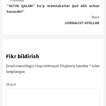
Continue
Previous
“OLTIN QALAM” ko‘p mamlakatlar ijod ahli uchun
Reading
havasdir!”
Next
JURNALIST AYOLLAR
Fikr bildirish
Email manzilingiz chop etilmaydi.
Majburiy bandlar
*
bilan
belgilangan
Sharh