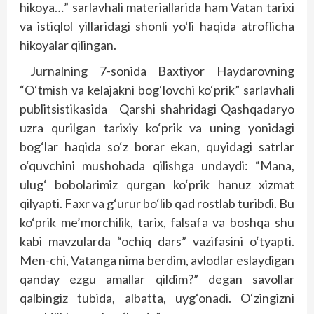
hikoya…” sarlavhali materiallarida ham Vatan tarixi
va istiqlol yillaridagi shonli yo‘li haqida atroflicha
hikoyalar qilingan.
Jurnalning 7-sonida Baxtiyor Haydarovning
“O‘tmish va kelajakni bog‘lovchi ko‘prik” sarlavhali
publitsistikasida Qarshi shahridagi Qashqadaryo
uzra qurilgan tarixiy ko‘prik va uning yonidagi
bog‘lar haqida so‘z borar ekan, quyidagi satrlar
o‘quvchini mushohada qilishga undaydi: “Mana,
ulug‘ bobolarimiz qurgan ko‘prik hanuz xizmat
qilyapti. Faxr va g‘urur bo‘lib qad rostlab turibdi. Bu
ko‘prik me’morchilik, tarix, falsafa va boshqa shu
kabi mavzularda “ochiq dars” vazifasini o‘tyapti.
Men-chi, Vatanga nima berdim, avlodlar eslaydigan
qanday ezgu amallar qildim?” degan savollar
qalbingiz tubida, albatta, uyg‘onadi. O‘zingizni