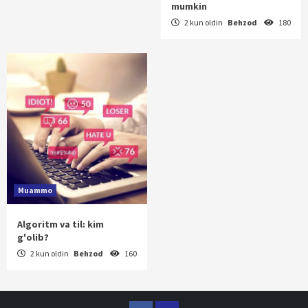
mumkin
2 kun oldin
Behzod
180
Muammo
Algoritm va til: kim
g'olib?
2 kun oldin
Behzod
160