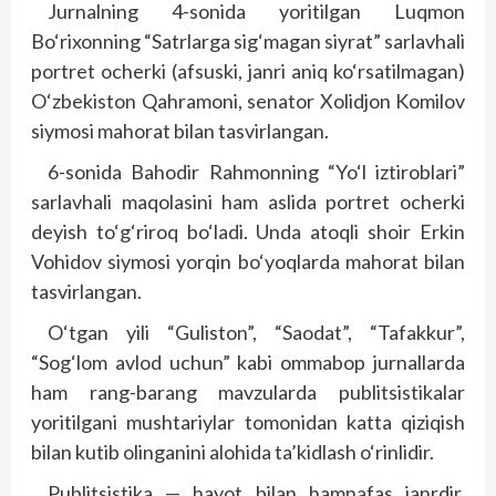
Jurnalning 4-sonida yoritilgan Luqmon
Bo‘rixonning “Satrlarga sig‘magan siyrat” sarlavhali
portret ocherki (afsuski, janri aniq ko‘rsatilmagan)
O‘zbekiston Qahramoni, senator Xolidjon Komilov
siymosi mahorat bilan tasvirlangan.
6-sonida Bahodir Rahmonning “Yo‘l iztiroblari”
sarlavhali maqolasini ham aslida portret ocherki
deyish to‘g‘riroq bo‘ladi. Unda atoqli shoir Erkin
Vohidov siymosi yorqin bo‘yoqlarda mahorat bilan
tasvirlangan.
O‘tgan yili “Guliston”, “Saodat”, “Tafakkur”,
“Sog‘lom avlod uchun” kabi ommabop jurnallarda
ham rang-barang mavzularda publitsistikalar
yoritilgani mushtariylar tomonidan katta qiziqish
bilan kutib olinganini alohida ta’kidlash o‘rinlidir.
Publitsistika — hayot bilan hamnafas janrdir.