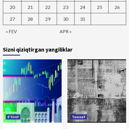
20
21
22
23
24
25
26
27
28
29
30
31
« FEV
APR »
Sizni qiziqtirgan yangiliklar
E'tirof
Taassuf