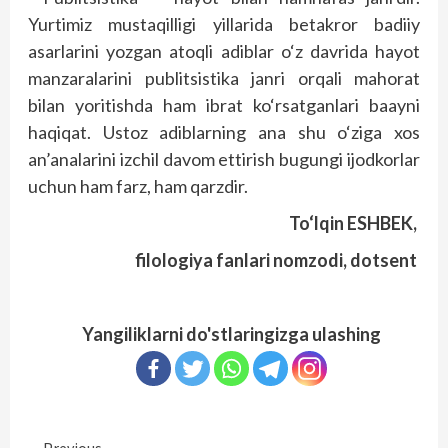
Yurtimiz mustaqilligi yillarida betakror badiiy
asarlarini yozgan atoqli adiblar o‘z davrida hayot
manzaralarini publitsistika janri orqali mahorat
bilan yoritishda ham ibrat ko‘rsatganlari baayni
haqiqat. Ustoz adiblarning ana shu o‘ziga xos
an’analarini izchil davom ettirish bugungi ijodkorlar
uchun ham farz, ham qarzdir.
To‘lqin ESHBEK,
filologiya fanlari nomzodi, dotsent
Yangiliklarni do'stlaringizga ulashing