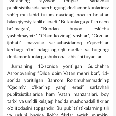
“Vatanning fayziyob tonglari” sarlavhali
publitsistikasida ham bugungi dorilamon kunlarimiz
sobiq mustabid tuzum davridagi noxush holatlar
bilan qiyosiy tahlil qilinadi. “Bu kunlarga yetish oson
bo‘lmagan”, “Bundan buyon eskicha
yasholmaymiz”, “Otam ko‘zidagi yoshlar”, “Orzular
ijobati” mavzular sarlavhasidanoq o‘quvchilar
kechagi o‘tmishdagi og‘riqli dardlar va bugungi
dorilamon kunlarga shukronalik hissini tuyadilar.
Jurnalning 10-sonida yoritilgan Gulchehra
Asronovaning “Dilda doim Vatan mehri bor”, 11-
sonida yoritilgan Bahrom Ro‘zimuhammadning
“Qadimiy o‘lkaning yangi erasi” sarlavhali
publitsistikalarida ham Vatan manzaralari, boy
tarixi va umidli kelajagi haqida mushohadali fikrlar
o‘z ifodasini topgandir. Bu publitsistikalarning tili
va uslubi haqida ijobiy fikrlar aytish mumkin.