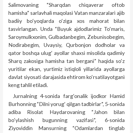
Salimovaning “Sharqdan chiqaverar oftob
hamisha” sarlavhali maqolasi Vatan manzaralari ajib
badiiy bo‘yoqlarda o‘ziga xos mahorat bilan
tasvirlangan. Unda “Buyuk ajdodlarimiz To‘maris,
Saroymulkxonim, Gulbadanbegim, Zebunisobegim,
Nodirabegim, Uvaysiy, Qurbonjon dodholar va
qator boshqa ulug‘ ayollar shaxsi misolida qadimiy
Sharq zakosiga hamisha tan bergani” haqida so‘z
yuritilar ekan, yurtimiz istiqloli yillarida ayollarga
davlat siyosati darajasida ehtirom ko‘rsatilayotgani
keng tahlil etiladi.
Jurnalning 4-sonida farg‘onalik ijodkor Hamid
Burhonning “Dilni yorug‘ qilgan tadbirlar”, 5-sonida
adiba Risolat Haydarovaning “Jahon bilan
bo‘ylashish bugunning vazifasi”, 6-sonida
Ziyoviddin Mansurning “Odamlardan tinglab