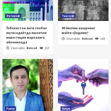
Эътироф
Таассуф
Ўзбекистон янги глобал
90 йиллик нашрнинг
иқтисодиётда ишончли
маёғи сўндими?
инвестиция марказига
2 kun oldin
Behzod
169
айланмоқда
2 kun oldin
Behzod
217
Ғурур
Ҳуқуқ