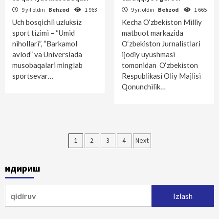
9 yil oldin
Behzod
1 963
9 yil oldin
Behzod
1 665
Uch bosqichli uzluksiz
Kecha O‘zbekiston Milliy
sport tizimi – “Umid
matbuot markazida
nihollari”, “Barkamol
O‘zbekiston Jurnalistlari
avlod” va Universiada
ijodiy uyushmasi
musobaqalari minglab
tomonidan O‘zbekiston
sportsevar…
Respublikasi Oliy Majlisi
Qonunchilik…
Maqolalar
1
2
3
4
Next
bo‘yicha
Қидириш
harakatlanish
Qidirshish: