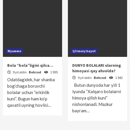
Муаммо
Ijtimoiy hayot
Bola “bola”ligini qilsa…
DUNYO BOLALARI ularning
himoyasi qay ahvolda?
9 yil oldin
Behzod
1 995
9 yil oldin
Behzod
1 942
Odatdagidek, har shanba
Butun dunyoda har yili 1
bog‘chaga boruvchi
iyunda “Xalqaro bolalarni
bolalar uchun “erkinlik
himoya qilish kuni”
kuni”. Bugun ham ko‘p
nishonlanadi. Mazkur
qavatli uyning hovlisi…
bayram…