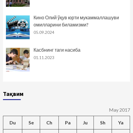
Кино Олий ўқув юрти мукаммаллашуви
омилларини биламизми?
05.09.2024
Касбнинг таги насиба
01.11.2023
Тақвим
May 2017
Du
Se
Ch
Pa
Ju
Sh
Ya