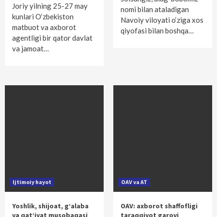
Joriy yilning 25-27 may
nomi bilan ataladigan
kunlari O‘zbekiston
Navoiy viloyati o‘ziga xos
matbuot va axborot
qiyofasi bilan boshqa…
agentligi bir qator davlat
va jamoat…
Ijtimoiy hayot
OAV va AT
Yoshlik, shijoat, g‘alaba
OAV: axborot shaffofligi
va qat’iyat musobaqasi
taraqqiyot garovi