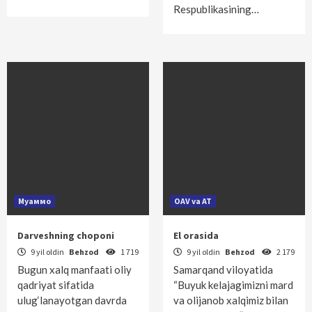
Respublikasining…
Муаммо
OAV va AT
Darveshning choponi
El orasida
9 yil oldin
Behzod
1 719
9 yil oldin
Behzod
2 179
Bugun xalq manfaati oliy
Samarqand viloyatida
qadriyat sifatida
“Buyuk kelajagimizni mard
ulug‘lanayotgan davrda
va olijanob xalqimiz bilan