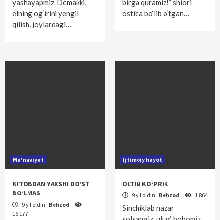
yashayapmiz. Demakki,
birga quramiz!” shiori
elning og‘irini yengil
ostida bo‘lib o‘tgan…
qilish, joylardagi…
Ma'naviyat
Ijtimoiy hayot
KITOBDAN YAXSHI DO‘ST
OLTIN KO‘PRIK
BO‘LMAS
9 yil oldin
Behzod
1 864
9 yil oldin
Behzod
Sinchiklab nazar
16 177
solsangiz, ulug‘ bobomiz