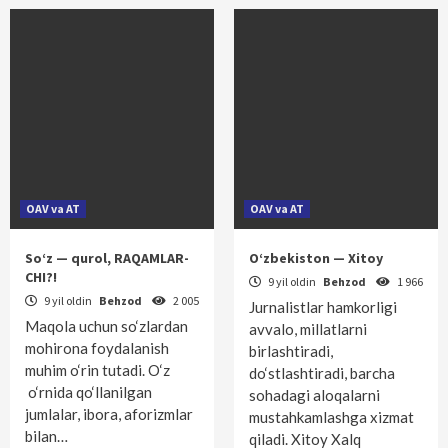
OAV va AT
OAV va AT
So‘z — qurol, RAQAMLAR-
O‘zbekiston — Xitoy
CHI?!
9 yil oldin
Behzod
1 966
9 yil oldin
Behzod
2 005
Jurnalistlar hamkorligi
Maqola uchun so‘zlardan
avvalo, millatlarni
mohirona foydalanish
birlashtiradi,
muhim o‘rin tutadi. O‘z
do‘stlashtiradi, barcha
o‘rnida qo‘llanilgan
sohadagi aloqalarni
jumlalar, ibora, aforizmlar
mustahkamlashga xizmat
bilan…
qiladi. Xitoy Xalq