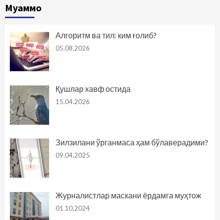
Муаммо
Алгоритм ва тил: ким ғолиб?
05.08.2026
Қушлар хавф остида
15.04.2026
Зилзилани ўрганмаса ҳам бўлаверадими?
09.04.2025
Журналистлар маскани ёрдамга муҳтож
01.10.2024