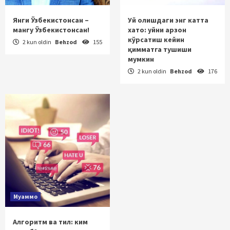
Янги Ўзбекистонсан –
Уй олишдаги энг катта
мангу Ўзбекистонсан!
хато: уйни арзон
кўрсатиш кейин
2 kun oldin
Behzod
155
қимматга тушиши
мумкин
2 kun oldin
Behzod
176
Муаммо
Алгоритм ва тил: ким