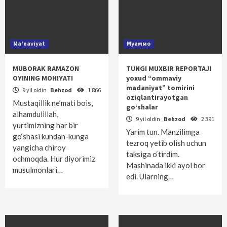
Ma'naviyat
Муаммо
MUBORAK RAMAZON
TUNGI MUXBIR REPORTAJI
OYINING MOHIYATI
yoxud “ommaviy
madaniyat” tomirini
9 yil oldin
Behzod
1 866
oziqlantirayotgan
Mustaqillik ne’mati bois,
go‘shalar
alhamdulillah,
9 yil oldin
Behzod
2 391
yurtimizning har bir
Yarim tun. Manzilimga
go‘shasi kundan-kunga
tezroq yetib olish uchun
yangicha chiroy
taksiga o‘tirdim.
ochmoqda. Hur diyorimiz
Mashinada ikki ayol bor
musulmonlari…
edi. Ularning…