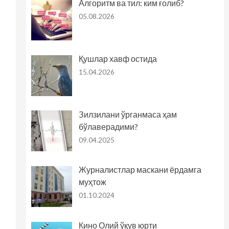
Алгоритм ва тил: ким ғолиб?
05.08.2026
Қушлар хавф остида
15.04.2026
Зилзилани ўрганмаса ҳам
бўлаверадими?
09.04.2025
Журналистлар маскани ёрдамга
муҳтож
01.10.2024
Кино Олий ўқув юрти