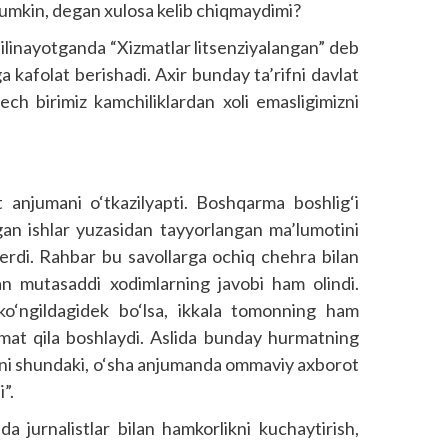
mumkin, degan xulosa kelib chiqmaydimi?
ilinayotganda “Xizmatlar litsenziyalangan” deb
ga kafolat berishadi. Axir bunday ta’rifni davlat
ech birimiz kamchiliklardan xoli emasligimizni
 anjumani o‘tkazilyapti. Boshqarma boshlig‘i
lgan ishlar yuzasidan tayyorlangan ma’lumotini
 berdi. Rahbar bu savollarga ochiq chehra bilan
an mutasaddi xodimlarning javobi ham olindi.
 ko‘ngildagidek bo‘lsa, ikkala tomonning ham
hurmat qila boshlaydi. Aslida bunday hurmatning
moni shundaki, o‘sha anjumanda ommaviy axborot
i”.
 jurnalistlar bilan hamkorlikni kuchaytirish,