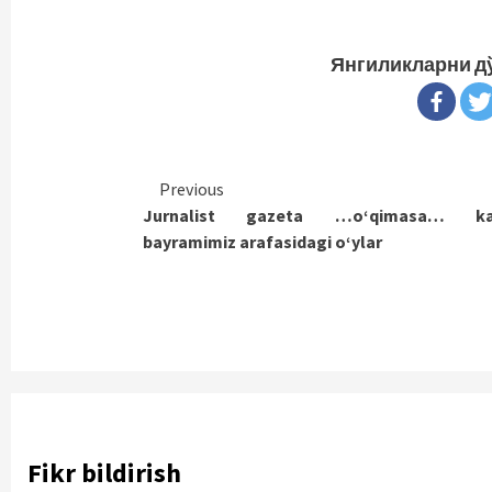
Янгиликларни д
Continue
Previous
Jurnalist gazeta …o‘qimasa… ka
Reading
bayramimiz arafasidagi o‘ylar
Fikr bildirish