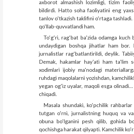
axborot almashish lozimligi, tizim faoli
bildirdi. Hatto soha faoliyatini eng yax
tanlov o‘tkazish taklifini o‘rtaga tashladi
qo‘llab-quvvatlandi ham.
To‘g‘ri, rag‘bat ba’zida odamga kuch
undaydigan boshqa jihatlar ham bor. M
jurnalistlar rag‘batlantirildi, deylik. Ta
Demak, hakamlar hay’ati ham ta’lim so
xodimlari ijobiy ma’nodagi materiallar
ruhdagi maqolalarni yozishdan, kamchilikl
yegan og‘iz uyalar, maqoli esga olinadi…
chiqadi.
Masala shundaki, ko‘pchilik rahbarlar 
tutgan o‘rni, jurnalistning huquq va va
obuna bo‘lganini pesh qilib, gohida b
qochishga harakat qilyapti. Kamchilik ko‘rs