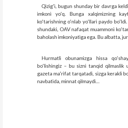
Qizig‘i, bugun shunday bir davrga keld
imkoni yo‘q. Bunga xalqimizning ka
ko‘tarishning o‘nlab yo‘llari paydo bo‘ldi.
shundaki, OAV nafaqat muammoni ko‘tarish,
baholash imkoniyatiga ega. Bu albatta, jur
Hurmatli obunamizga hissa qo‘sha
bo‘lishingiz – bu sizni tanqid qilmasl
gazeta ma’rifat tarqatadi, sizga kerakli b
navbatida, minnat qilmaydi…