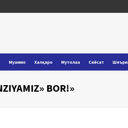
Т
Муаммо
Халқаро
Мутолаа
Сиёсат
Шеъри
NZIYAMIZ» BOR!»