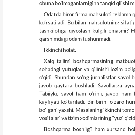
obuna bo‘lmaganlarnigina tanqid qilishi 
Odatda biror firma mahsuloti reklama q
ko‘rsatiladi. Bu bilan mahsulotning sifati
tashkilotiga qiyoslash kulgili emasmi? H
qarshimdagi odam tushunmadi.
Ikkinchi holat.
Xalq ta’limi boshqarmasining matbuot
sohadagi yutuqlar va qilinishi lozim bo‘
o‘qidi. Shundan so‘ng jurnalistlar savol
javob qaytara boshladi. Savollarga ayn
Tabiiyki, savol ham o‘rinli, javob ham
kayfiyati ko‘tariladi. Bir-birini o‘zaro 
bo‘lgani yaxshi. Masalaning ikkinchi to
vositalari va tizim xodimlarining “yuzi qizid
Boshqarma boshlig‘i ham xursand holda