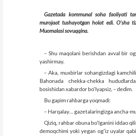
Gazetada kommunal soha faoliyati tanqi
murojaat tushayotgan holat edi. O‘sha tiz
Muomalasi sovuqqina.
– Shu maqolani berishdan avval bir og‘
yashirmay.
– Aka, muxbirlar sohangizdagi kamchilikl
Bahonada chekka-chekka hududlarda
bosishidan xabardor bo‘lyapsiz, – dedim.
Bu gapim rahbarga yoqmadi:
– Harqalay… gazetalaringizga ancha-m
Qiziq, rahbar obuna bo‘lganini iddao qil
demoqchimi yoki yegan og‘iz uyalar qabi