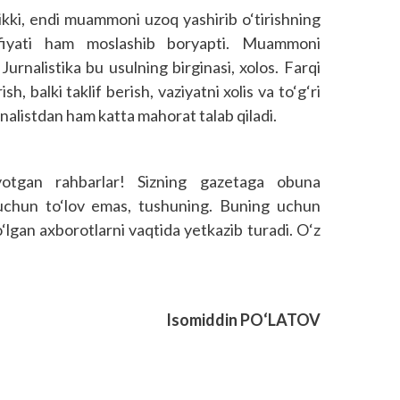
ikki, endi muammoni uzoq yashirib o‘tirishning
yfiyati ham moslashib boryapti. Muammoni
 Jurnalistika bu usulning birginasi, xolos. Farqi
 balki taklif berish, vaziyatni xolis va to‘g‘ri
nalistdan ham katta mahorat talab qiladi.
yotgan rahbarlar! Sizning gazetaga obuna
ik uchun to‘lov emas, tushuning. Buning uchun
o‘lgan axborotlarni vaqtida yetkazib turadi. O‘z
Isomiddin PO‘LATOV