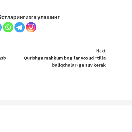
ўстларингизга улашинг
Next
sb
Qurishga mahkum bog‘lar yoxud «tilla
baliqchalar»ga suv kerak