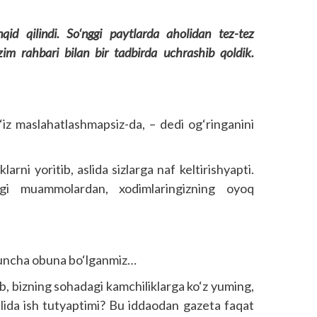
d qilindi. So‘nggi paytlarda aholidan tez-tez
im rahbari bilan bir tadbirda uchrashib qoldik.
iz maslahatlashmapsiz-da, – dedi og‘ringanini
arni yoritib, aslida sizlarga naf keltirishyapti.
gi muammolardan, xodimlaringizning oyoq
uncha obuna bo‘lganmiz…
ib, bizning sohadagi kamchiliklarga ko‘z yuming,
lida ish tutyaptimi? Bu iddaodan gazeta faqat