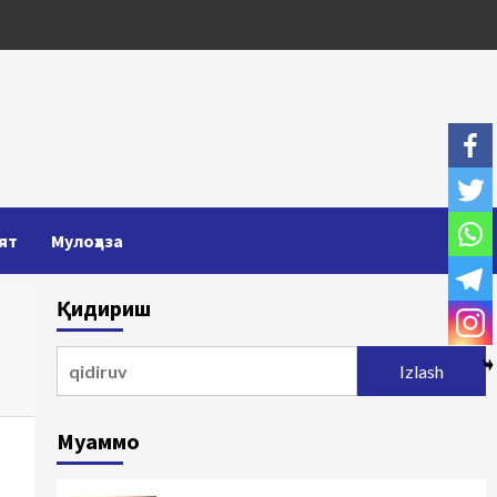
ят
Мулоҳаза
Қидириш
Qidirshish:
Муаммо