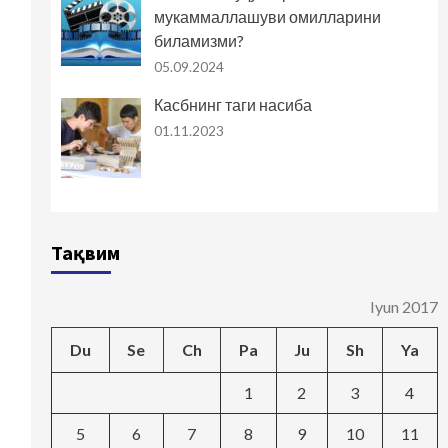
мукаммаллашуви омилларини
биламизми?
05.09.2024
Касбнинг таги насиба
01.11.2023
Тақвим
Iyun 2017
Du
Se
Ch
Pa
Ju
Sh
Ya
1
2
3
4
5
6
7
8
9
10
11