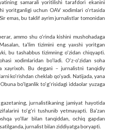
yatining samarali yoritilishi tarafdori ekanini
shi yoritganligi uchun OAV xodimlari o‘rtasida
. Sir emas, bu taklif ayrim jurnalistlar tomonidan
 berar, ammo shu o‘rinda kishini mushohadaga
asalan, ta’lim tizimini eng yaxshi yoritgan
biiyki, bu tashabbus tizimning o‘zidan chiqyapti.
hasi xodimlaridan bo‘ladi. O‘z-o‘zidan soha
ga xayrixoh. Bu degani – jurnalistni tanqidiy
arni ko‘rishdan cheklab qo‘yadi. Natijada, yana
 Obuna bo‘lganlik to‘g‘risidagi iddaolar yuzaga
gazetaning, jurnalistikaning jamiyat hayotida
zifalarini to‘g‘ri tushunib yetmayapti. Ba’zan
oshqa yo‘llar bilan tanqiddan, ochiq gapdan
atilganda, jurnalist bilan ziddiyatga boryapti.