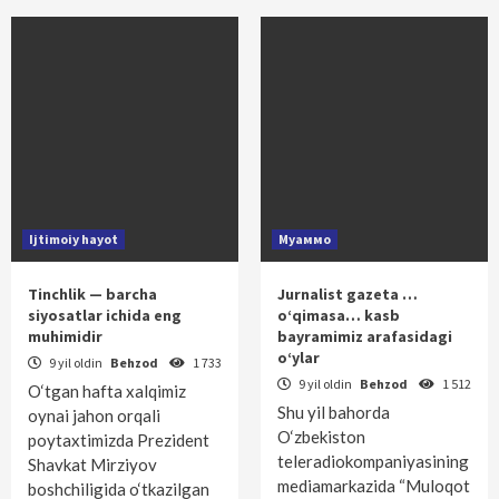
Ijtimoiy hayot
Муаммо
Tinchlik — barcha
Jurnalist gazeta …
siyosatlar ichida eng
o‘qimasa… kasb
muhimidir
bayramimiz arafasidagi
o‘ylar
9 yil oldin
Behzod
1 733
9 yil oldin
Behzod
1 512
O‘tgan hafta xalqimiz
Shu yil bahorda
oynai jahon orqali
O‘zbekiston
poytaxtimizda Prezident
teleradiokompaniyasining
Shavkat Mirziyov
mediamarkazida “Muloqot
boshchiligida o‘tkazilgan