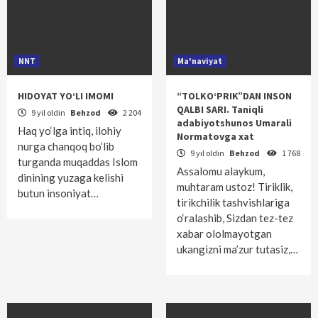
NNT
Ma'naviyat
HIDOYAT YO‘LI IMOMI
“TOLKO‘PRIK”DAN INSON
QALBI SARI. Taniqli
9 yil oldin
Behzod
2 204
adabiyotshunos Umarali
Haq yo‘lga intiq, ilohiy
Normatovga xat
nurga chanqoq bo‘lib
9 yil oldin
Behzod
1 768
turganda muqaddas Islom
Assalomu alaykum,
dinining yuzaga kelishi
muhtaram ustoz! Tiriklik,
butun insoniyat…
tirikchilik tashvishlariga
o‘ralashib, Sizdan tez-tez
xabar ololmayotgan
ukangizni ma’zur tutasiz,…