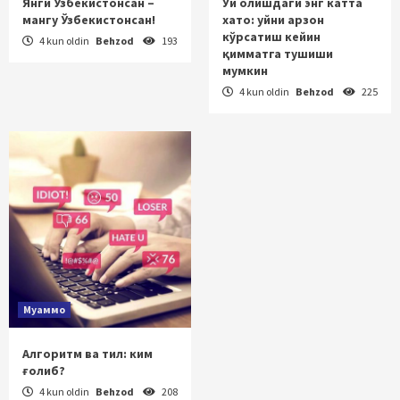
Янги Ўзбекистонсан –
Уй олишдаги энг катта
мангу Ўзбекистонсан!
хато: уйни арзон
кўрсатиш кейин
4 kun oldin
Behzod
193
қимматга тушиши
мумкин
4 kun oldin
Behzod
225
Муаммо
Алгоритм ва тил: ким
ғолиб?
4 kun oldin
Behzod
208