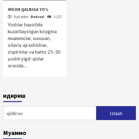
INSON QALBIGA YO‘L
9 yil oldin
Behzod
3 117
Yoshlar hayotida
kuzatilayotgan ko‘pgina
muammolar, xususan,
oilaviy ajrashishlar,
o‘spirinlar va hatto 25-30
yoshli yigit-qizlar
orasida…
Қидириш
Qidirshish:
Муаммо