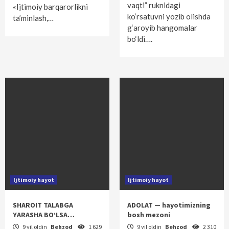
vaqti” ruknidagi
«Ijtimoiy barqarorlikni
ko‘rsatuvni yozib olishda
ta’minlash,…
g‘aroyib hangomalar
bo‘ldi….
Ijtimoiy hayot
Ijtimoiy hayot
SHAROIT TALABGA
ADOLAT — hayotimizning
YARASHA BO‘LSA…
bosh mezoni
9 yil oldin
Behzod
1 629
9 yil oldin
Behzod
2 310