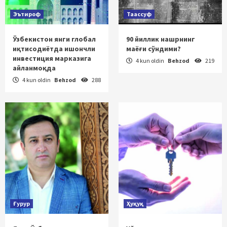
Эътироф
Таассуф
Ўзбекистон янги глобал
90 йиллик нашрнинг
иқтисодиётда ишончли
маёғи сўндими?
инвестиция марказига
4 kun oldin
Behzod
219
айланмоқда
4 kun oldin
Behzod
288
Ғурур
Ҳуқуқ