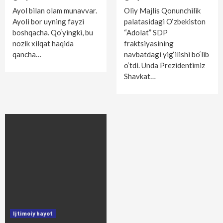
Ayol bilan olam munavvar.
Oliy Majlis Qonunchilik
Ayoli bor uyning fayzi
palatasidagi O‘zbekiston
boshqacha. Qo‘yingki, bu
“Adolat” SDP
nozik xilqat haqida
fraktsiyasining
qancha…
navbatdagi yig‘ilishi bo‘lib
o‘tdi. Unda Prezidentimiz
Shavkat…
Ijtimoiy hayot