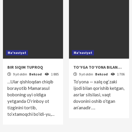
Ma'naviyat
Ma'naviyat
BIR SIQIM TUPROQ
TO‘YGA TO‘YONA BILAN…
9 yil oldin
Behzod
1 885
9 yil oldin
Behzod
1 706
…Ular qishloqdan chiqib
To‘yona — xalq og‘zaki
borayotib Mamarasul
ijodi bilan qorishib ketgan,
boboning uyi oldiga
asrlar silsilasi, vaqt
yetganda O‘rinboy ot
dovonini oshib o‘tgan
tizginini tortib,
an’anadir….
to‘xtamoqchi bo‘ldi-yu,…