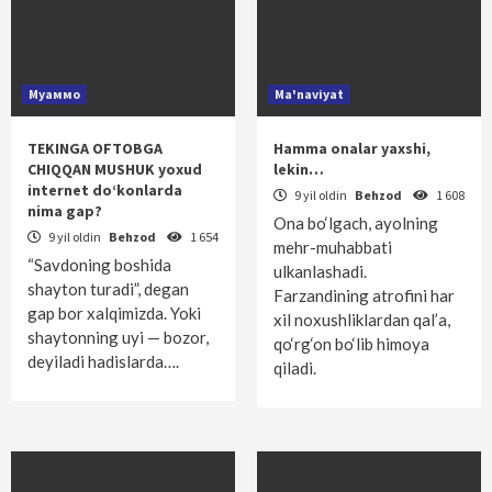
Муаммо
Ma'naviyat
TEKINGA OFTOBGA
Hamma onalar yaxshi,
CHIQQAN MUSHUK yoxud
lekin…
internet do‘konlarda
9 yil oldin
Behzod
1 608
nima gap?
Ona bo‘lgach, ayolning
9 yil oldin
Behzod
1 654
mehr-muhabbati
“Savdoning boshida
ulkanlashadi.
shayton turadi”, degan
Farzandining atrofini har
gap bor xalqimizda. Yoki
xil noxushliklardan qal’a,
shaytonning uyi — bozor,
qo‘rg‘on bo‘lib himoya
deyiladi hadislarda….
qiladi.