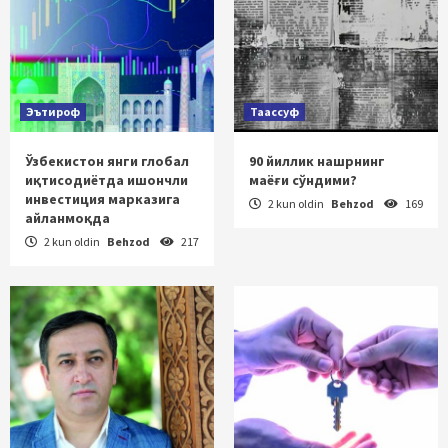
Эътироф
Таассуф
Ўзбекистон янги глобал
90 йиллик нашрнинг
иқтисодиётда ишончли
маёғи сўндими?
инвестиция марказига
2 kun oldin
Behzod
169
айланмоқда
2 kun oldin
Behzod
217