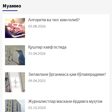
Муаммо
Алгоритм ва тил: ким ғолиб?
05.08.2026
Қушлар хавф остида
15.04.2026
Зилзилани ўрганмаса ҳам бўлаверадими?
09.04.2025
Журналистлар маскани ёрдамга муҳтож
01.10.2024