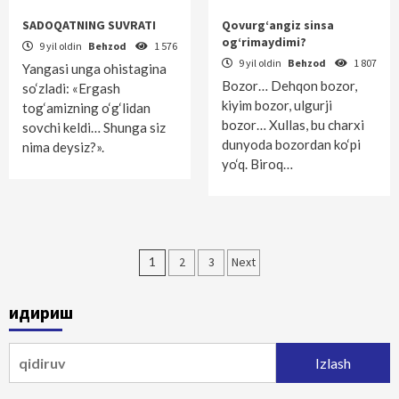
SADOQATNING SUVRATI
Qovurg‘angiz sinsa
og‘rimaydimi?
9 yil oldin
Behzod
1 576
9 yil oldin
Behzod
1 807
Yangasi unga ohistagina
Bozor… Dehqon bozor,
so‘zladi: «Ergash
kiyim bozor, ulgurji
tog‘amizning o‘g‘lidan
bozor… Xullas, bu charxi
sovchi keldi… Shunga siz
dunyoda bozordan ko‘pi
nima deysiz?».
yo‘q. Biroq…
Maqolalar
1
2
3
Next
bo‘yicha
Қидириш
harakatlanish
Qidirshish: