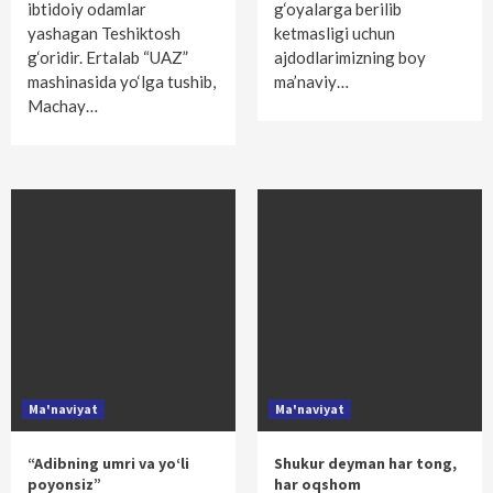
ibtidoiy odamlar
g‘oyalarga berilib
yashagan Teshiktosh
ketmasligi uchun
g‘oridir. Ertalab “UAZ”
ajdodlarimizning boy
mashinasida yo‘lga tushib,
ma’naviy…
Machay…
Ma'naviyat
Ma'naviyat
“Adibning umri va yo‘li
Shukur deyman har tong,
poyonsiz”
har oqshom