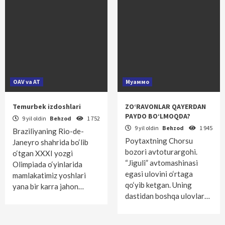
OAV va AT
Муаммо
Temurbek izdoshlari
ZO‘RAVONLAR QAYERDAN
PAYDO BO‘LMOQDA?
9 yil oldin
Behzod
1 752
9 yil oldin
Behzod
1 945
Braziliyaning Rio-de-
Poytaxtning Chorsu
Janeyro shahrida bo‘lib
bozori avtoturargohi.
o‘tgan XXXI yozgi
“Jiguli” avtomashinasi
Olimpiada o‘yinlarida
egasi ulovini o‘rtaga
mamlakatimiz yoshlari
qo‘yib ketgan. Uning
yana bir karra jahon…
dastidan boshqa ulovlar…