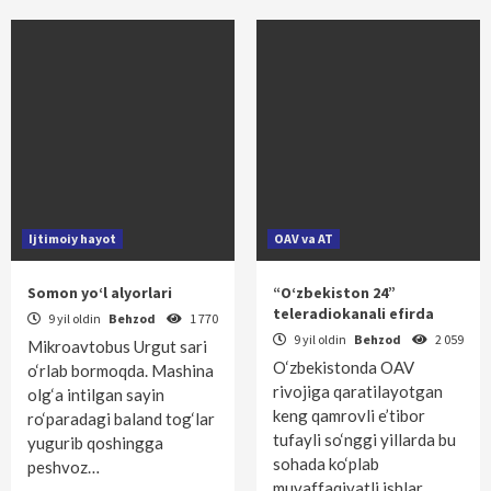
Ijtimoiy hayot
OAV va AT
Somon yo‘l alyorlari
“O‘zbekiston 24”
teleradiokanali efirda
9 yil oldin
Behzod
1 770
9 yil oldin
Behzod
2 059
Mikroavtobus Urgut sari
O‘zbekistonda OAV
o‘rlab bormoqda. Mashina
rivojiga qaratilayotgan
olg‘a intilgan sayin
keng qamrovli e’tibor
ro‘paradagi baland tog‘lar
tufayli so‘nggi yillarda bu
yugurib qoshingga
sohada ko‘plab
peshvoz…
muvaffaqiyatli ishlar…