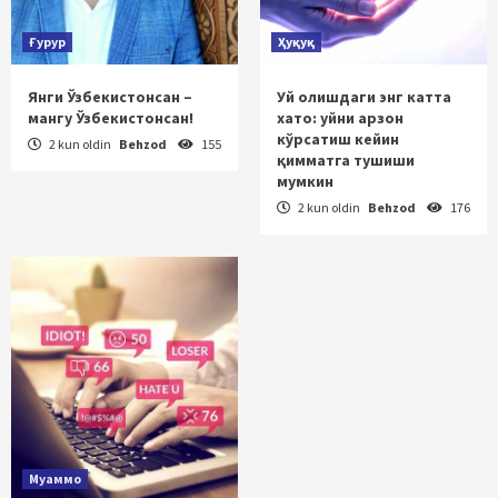
Ғурур
Ҳуқуқ
Янги Ўзбекистонсан –
Уй олишдаги энг катта
мангу Ўзбекистонсан!
хато: уйни арзон
кўрсатиш кейин
2 kun oldin
Behzod
155
қимматга тушиши
мумкин
2 kun oldin
Behzod
176
Муаммо