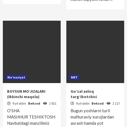
Ma'naviyat
NNT
BOYSUN MO‘JIZALARI
Go‘zal axloq
(Ikkinchi maqola)
targ‘ibotchisi
9 yil oldin
Behzod
1 921
9 yil oldin
Behzod
2 117
O‘SHA
Bugun yoshlarni turli
MASHHUR TESHIKTOSH
mafkuraviy xurujlardan
Navbatdagi manzilimiz
asrash hamda yot