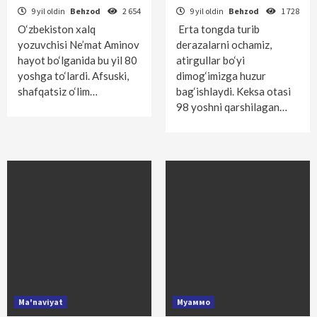
9 yil oldin
Behzod
2 654
9 yil oldin
Behzod
1 728
O‘zbekiston xalq
Erta tongda turib
yozuvchisi Ne’mat Aminov
derazalarni ochamiz,
hayot bo‘lganida bu yil 80
atirgullar bo‘yi
yoshga to‘lardi. Afsuski,
dimog‘imizga huzur
shafqatsiz o‘lim…
bag‘ishlaydi. Keksa otasi
98 yoshni qarshilagan…
Ma'naviyat
Муаммо