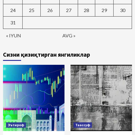
24
25
26
27
28
29
30
31
« IYUN
AVG »
Сизни қизиқтирган янгиликлар
Эътироф
Таассуф