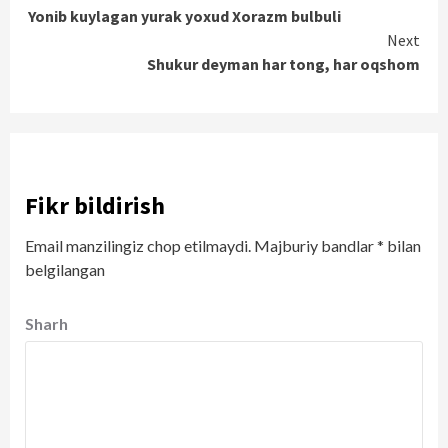
Yonib kuylagan yurak yoxud Xorazm bulbuli
Reading
Next
Shukur deyman har tong, har oqshom
Fikr bildirish
Email manzilingiz chop etilmaydi.
Majburiy bandlar
*
bilan
belgilangan
Sharh