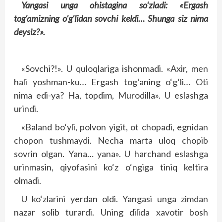
Yangasi unga ohistagina so‘zladi: «Ergash
tog‘amizning o‘g‘lidan sovchi keldi… Shunga siz nima
deysiz?».
«Sovchi?!». U quloqlariga ishonmadi. «Axir, men
hali yoshman-ku… Ergash tog‘aning o‘g‘li… Oti
nima edi-ya? Ha, topdim, Murodilla». U eslashga
urindi.
«Baland bo‘yli, polvon yigit, ot chopadi, egnidan
chopon tushmaydi. Necha marta uloq chopib
sovrin olgan. Yana… yana». U harchand eslashga
urinmasin, qiyofasini ko‘z o‘ngiga tiniq keltira
olmadi.
U ko‘zlarini yerdan oldi. Yangasi unga zimdan
nazar solib turardi. Uning dilida xavotir bosh