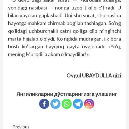
yonidagi nasibasi — nonga uzoq tikilib o‘tiradi. U
bilan xayolan gaplashadi. Uni shu surat, shu nasiba
hayotga mahkam chirmab bog‘lab tashlagan. So‘ng
qo‘lidagi uchburchakli xatni qo‘liga olib minginchi
marta hijjalab o‘qiydi. Ko‘nglida mudragan, ilk bora
bosh ko‘targan hayqiriq qayta uyg‘onadi: «Yo‘q,
mening Murodilla akam o‘lmaydilar!».
Oygul UBAYDULLA qizi
Янгиликларни дўстларингизга улашинг
Continue
Previous