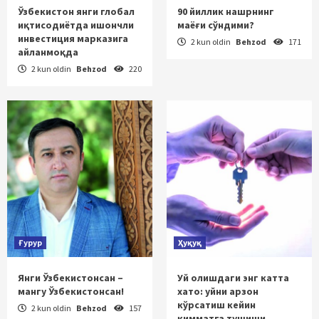
Ўзбекистон янги глобал
90 йиллик нашрнинг
иқтисодиётда ишончли
маёғи сўндими?
инвестиция марказига
2 kun oldin
Behzod
171
айланмоқда
2 kun oldin
Behzod
220
Ғурур
Ҳуқуқ
Янги Ўзбекистонсан –
Уй олишдаги энг катта
мангу Ўзбекистонсан!
хато: уйни арзон
кўрсатиш кейин
2 kun oldin
Behzod
157
қимматга тушиши