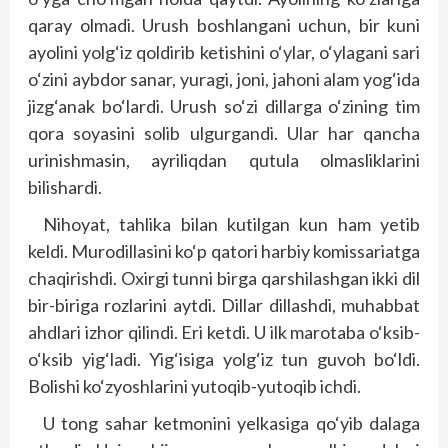
qaray olmadi. Urush boshlangani uchun, bir kuni
ayolini yolg‘iz qoldirib ketishini o‘ylar, o‘ylagani sari
o‘zini aybdor sanar, yuragi, joni, jahoni alam yog‘ida
jizg‘anak bo‘lardi. Urush so‘zi dillarga o‘zining tim
qora soyasini solib ulgurgandi. Ular har qancha
urinishmasin, ayriliqdan qutula olmasliklarini
bilishardi.
Nihoyat, tahlika bilan kutilgan kun ham yetib
keldi. Murodillasini ko‘p qatori harbiy komissariatga
chaqirishdi. Oxirgi tunni birga qarshilashgan ikki dil
bir-biriga rozlarini aytdi. Dillar dillashdi, muhabbat
ahdlari izhor qilindi. Eri ketdi. U ilk marotaba o‘ksib-
o‘ksib yig‘ladi. Yig‘isiga yolg‘iz tun guvoh bo‘ldi.
Bolishi ko‘zyoshlarini yutoqib-yutoqib ichdi.
U tong sahar ketmonini yelkasiga qo‘yib dalaga