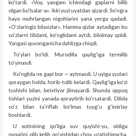
ko‘tardi. «Voy, yangam ichimdagi gaplarni bilib
olgan bo‘lsalar-a». Ikki yuzi uyatdan qizardi. So‘ngra
hayo muhrlangan nigohlarini yana yerga qadadi.
«O‘zlaringiz bilasizlar». Hamma qizlar aytadigan bu
so‘zlarni tilidami, ko‘nglidami aytdi, bilolmay qoldi.
Yangasi quvonganicha dahlizga chiqdi.
To‘ylari bo‘ldi. Murodilla qaylig‘iga termilib
to‘ymasdi.
Ko‘nglida ne gapi bor — aytmasdi. U uyiga yuzlari
qoraygan holda, horib-tolib kelardi. Qaylig‘iga ko‘zi
tushishi bilan, beixtiyor jilmayardi. Shunda oppoq
tishlari yuzini yanada qoraytirib ko‘rsatardi. Dilida
so‘z bilan ta’riflab bo‘lmas tuyg‘u g‘imirlay
boshlardi.
U xotinining qo‘liga suv quyishi-yu, oldiga
ovqatini olib kelib qo‘yishidan choy uzatishigacha,