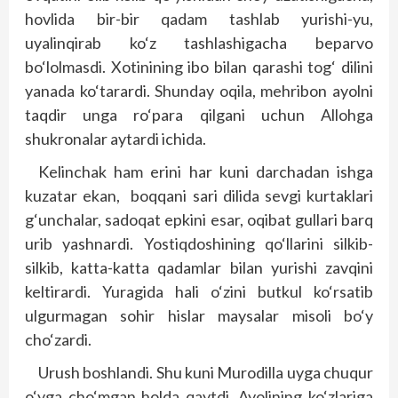
hovlida bir-bir qadam tashlab yurishi-yu,
uyalinqirab ko‘z tashlashigacha beparvo
bo‘lolmasdi. Xotinining ibo bilan qarashi tog‘ dilini
yanada ko‘tarardi. Shunday oqila, mehribon ayolni
taqdir unga ro‘para qilgani uchun Allohga
shukronalar aytardi ichida.
Kelinchak ham erini har kuni darchadan ishga
kuzatar ekan, boqqani sari dilida sevgi kurtaklari
g‘unchalar, sadoqat epkini esar, oqibat gullari barq
urib yashnardi. Yostiqdoshining qo‘llarini silkib-
silkib, katta-katta qadamlar bilan yurishi zavqini
keltirardi. Yuragida hali o‘zini butkul ko‘rsatib
ulgurmagan sohir hislar maysalar misoli bo‘y
cho‘zardi.
Urush boshlandi. Shu kuni Murodilla uyga chuqur
o‘yga cho‘mgan holda qaytdi. Ayolining ko‘zlariga