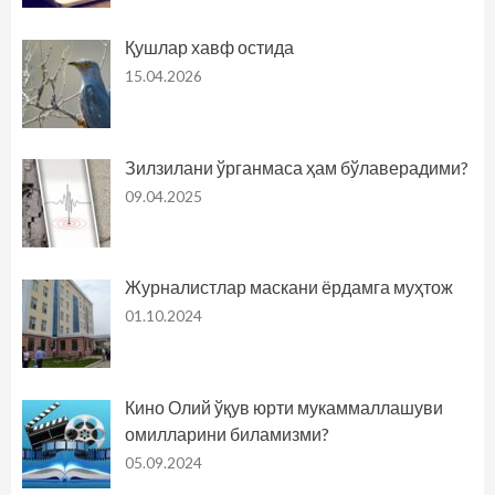
Қушлар хавф остида
15.04.2026
Зилзилани ўрганмаса ҳам бўлаверадими?
09.04.2025
Журналистлар маскани ёрдамга муҳтож
01.10.2024
Кино Олий ўқув юрти мукаммаллашуви
омилларини биламизми?
05.09.2024