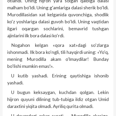
otlandi. Uning hijron yara solgan qalbiga dalasi
malham bo‘ldi. Uning g‘amlariga dalasi sherik bo‘ldi.
Murodillasidan xat kelganida quvonchiga, shodlik
ko‘z yoshlariga dalasi guvoh bo‘ldi. Uning vaqtidan
ilgari oqargan sochlarini, bemavrid tushgan
ajinlarini ilk bora dalasi ko‘rdi.
Nogahon kelgan «qora xat»dagi so‘zlarga
ishonmadi. Ilk bora ko‘ngli, tili hayqirdi uning: «Yo‘q,
mening Murodilla akam o‘lmaydilar! Bunday
bo‘lishi mumkin emas!».
U kutib yashadi. Erining qaytishiga ishonib
yashadi.
U bugun keksaygan, kuchdan qolgan. Lekin
hijron quyuni dilining tub-tubiga ildiz otgan Umid
daraxtini yiqita olmadi. Ayriliq qurita olmadi.
U devordagi askar surati — Murodilla akasiga,