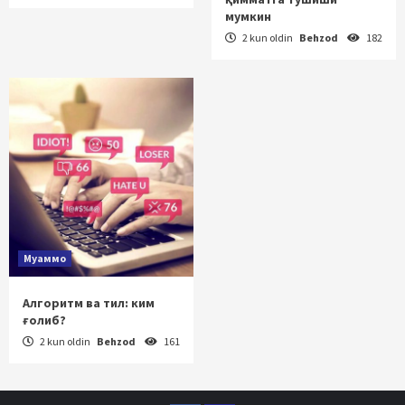
мумкин
2 kun oldin
Behzod
182
Муаммо
Алгоритм ва тил: ким
ғолиб?
2 kun oldin
Behzod
161