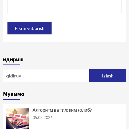
Қидириш
Qidirshish:
Муаммо
Алгоритм ва тил: ким ғолиб?
05.08.2026