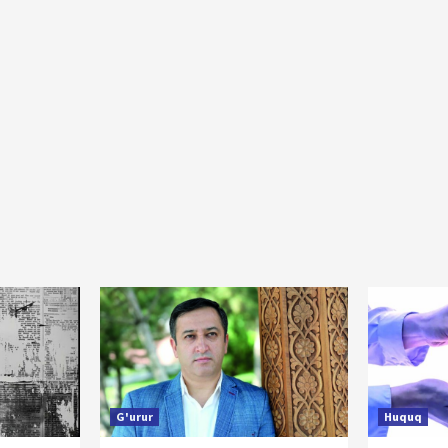
G'urur
Huquq