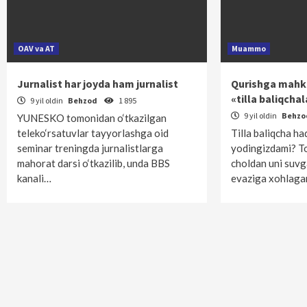
OAV va AT
Muammo
Jurnalist har joyda ham jurnalist
Qurishga mahk
«tilla baliqcha
9 yil oldin
Behzod
1 895
9 yil oldin
Behz
YUNESKO tomonidan o‘tkazilgan
teleko‘rsatuvlar tayyorlashga oid
Tilla baliqcha ha
seminar treningda jurnalistlarga
yodingizdami? To
mahorat darsi o‘tkazilib, unda BBS
choldan uni suvg
kanali…
evaziga xohlag