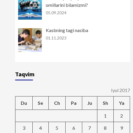
omillarini bilamizmi?
05.09.2024
Kasbning tagi nasiba
01.11.2023
Taqvim
Iyul 2017
Du
Se
Ch
Pa
Ju
Sh
Ya
1
2
3
4
5
6
7
8
9