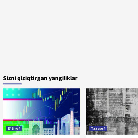
Sizni qiziqtirgan yangiliklar
E'tirof
Taassuf