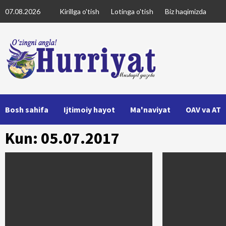
Skip
07.08.2026
Kirillga o'tish
Lotinga o'tish
Biz haqimizda
to
content
Bosh sahifa
Ijtimoiy hayot
Ma'naviyat
OAV va AT
Kun: 05.07.2017