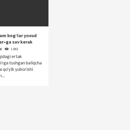
um bog‘lar yoxud
lar»ga suv kerak
od
1 863
qidagi ertak
‘rga tushgan baliqcha
a qo‘yib yuborishi
an…