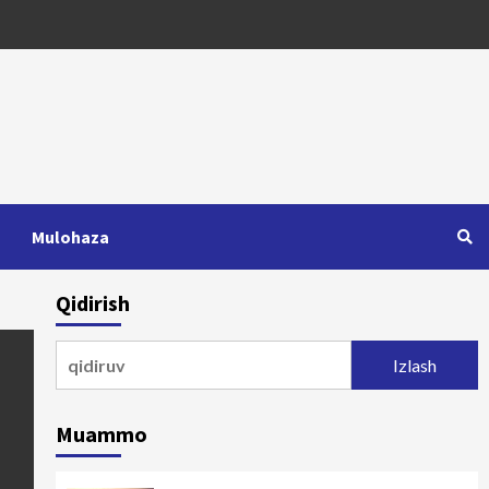
Mulohaza
Qidirish
Qidirshish:
Muammo