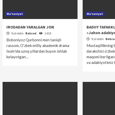
Ma'naviyat
Ma'naviyat
IRODADAN YARALGAN JON
BADIIY TAFAKK
«Jahon adabiyot
9 yil oldin
Behzod
1 619
9 yil oldin
Behz
Boboniyoz Qurbonni men taniqli
rassom, O‘zbek milliy akademik drama
Mustaqillikning b
teatrida uzoq yillardan buyon ishlab
darakchisi o‘zbek 
kelayotgan…
maqomi berilgani
va adabiyotimiz 