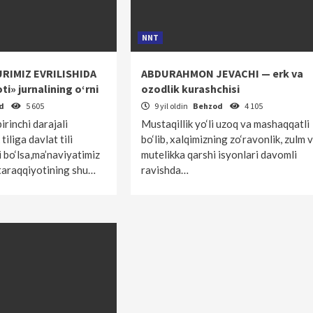
NNT
URIMIZ EVRILISHIDA
ABDURAHMON JEVACHI — erk va
i» jurnalining o‘rni
ozodlik kurashchisi
od
5 605
9 yil oldin
Behzod
4 105
irinchi darajali
Mustaqillik yo‘li uzoq va mashaqqatli
tiliga davlat tili
bo‘lib, xalqimizning zo‘ravonlik, zulm 
 bo‘lsa,ma’naviyatimiz
mutelikka qarshi isyonlari davomli
taraqqiyotining shu…
ravishda…