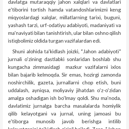
davlatga mutaraqqiy jahon xalqlari va davlatlari
e’tiborini tortish hamda vatandoshlarimizni keng
miqyoslardagi xalqlar, millatlarning tarixi, buguni,
yashash tarzi, urf-odatiyu adabiyoti, madaniyati va
ma’naviyati bilan tanishtirish, ular bilan oshno qilish
istiqbolimiz oldida turgan vazifalardan edi.
Shuni alohida ta’kidlash joizki, “Jahon adabiyoti”
jurnali o‘zining dastlabki sonlaridan boshlab shu
kungacha zimmasidagi mazkur vazifalarni ixlos
bilan bajarib kelmoqda. Sir emas, hozirgi zamonda
noshirchilik, gazeta, jurnallarni chop etish, buni
uddalash, ayniqsa, moliyaviy jihatdan o‘z-o‘zidan
amalga oshadigan ish bo‘lmay qoldi. Shu ma’noda,
davlatimiz jurnalga barcha masalalarda homiylik
qilib kelayotgani va jurnal, uning jamoasi bu
e’tiborga munosib javob berishga intilib