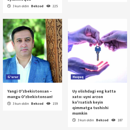
3 kun oldin
Behzod
225
G'urur
Huquq
Yangi O'zbekistonsan –
Uy olishdagi eng katta
mangu O'zbekistonsan!
xato: uyni arzon
ko'rsatish keyin
3 kun oldin
Behzod
159
qimmatga tushishi
mumkin
3 kun oldin
Behzod
187