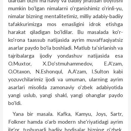
ulardan bizni ma’naviy va badiiy jihatdan boyitishi
mumkin bo‘lgan nimalarni o‘rganishimiz o‘rinli-yu,
nimalar bizning mentalitetimiz, milliy adabiy-badiiy
tafakkurimizga mos emasligini idrok etishga
harakat qiladigan bo‘ldilar. Bu masalada ko‘r-
ko‘rona taassub natijasida ayrim muvaffaqiyatsiz
asarlar paydo bo‘la boshladi. Matlub ta’sirlanish va
tajribalarga ijodiy yondashuv natijasida esa
O.Muxtor, X.Do‘stmuhammedov, E.A’zam,
O.Otaxon, N.Eshonqul, A.A’zam, I.Sulton kabi
yozuvchilarimiz ijodi va umuman, ularning ayrim
asarlari misolida zamonaviy o‘zbek adabiyotida
yangi uslub, yangi shakl, yangi ohanglar paydo
bo‘ldi.
Yana bir masala. Kafka, Kamyu, Joys, Sartr,
Folkner hamda o‘arb modern she’riyatidagi ayrim
ilg‘or, tushunarli badiiy hodisalar bizning o‘zbek,