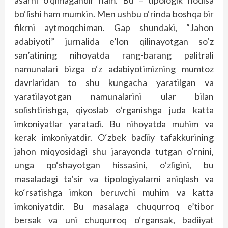
asarni o‘qimagandir ham. Bu – tipologik hodisa
bo‘lishi ham mumkin. Men ushbu o‘rinda boshqa bir
fikrni aytmoqchiman. Gap shundaki, “Jahon
adabiyoti” jurnalida e’lon qilinayotgan so‘z
san’atining nihoyatda rang-barang palitrali
namunalari bizga o‘z adabiyotimizning mumtoz
davrlaridan to shu kungacha yaratilgan va
yaratilayotgan namunalarini ular bilan
solishtirishga, qiyoslab o‘rganishga juda katta
imkoniyatlar yaratadi. Bu nihoyatda muhim va
kerak imkoniyatdir. O‘zbek badiiy tafakkurining
jahon miqyosidagi shu jarayonda tutgan o‘rnini,
unga qo‘shayotgan hissasini, o‘zligini, bu
masaladagi ta’sir va tipologiyalarni aniqlash va
ko‘rsatishga imkon beruvchi muhim va katta
imkoniyatdir. Bu masalaga chuqurroq e’tibor
bersak va uni chuqurroq o‘rgansak, badiiyat