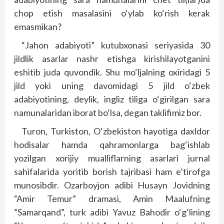
chop etish masalasini o‘ylab ko‘rish kerak
emasmikan?
“Jahon adabiyoti” kutubxonasi seriyasida 30
jildlik asarlar nashr etishga kirishilayotganini
eshitib juda quvondik. Shu mo‘ljalning oxiridagi 5
jild yoki uning davomidagi 5 jild o‘zbek
adabiyotining, deylik, ingliz tiliga o‘girilgan sara
namunalaridan iborat bo‘lsa, degan taklifimiz bor.
Turon, Turkiston, O‘zbekiston hayotiga daxldor
hodisalar hamda qahramonlarga bag‘ishlab
yozilgan xorijiy mualliflarning asarlari jurnal
sahifalarida yoritib borish tajribasi ham e’tirofga
munosibdir. Ozarboyjon adibi Husayn Jovidning
“Amir Temur” dramasi, Amin Maalufning
“Samarqand”, turk adibi Yavuz Bahodir o‘g‘lining