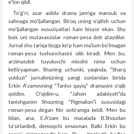
e’lon qildi.
To‘g‘ri, asar aslida drama janriga mansub va
sahnaga mo‘ljallangan. Biroq uning o‘qilish uchun
mo‘ljallangan xususiyatlari ham bisyor ekan. Shu
bois uni mutaxassislar roman-pesa deb ataydilar.
Jurnal shu tariqa bizga ko‘p ham ma’lum bo‘lmagan
roman-pesa tushunchasini olib kiradi. Men bu,
arzimasdek tuyuluvchi misolni nima uchun
keltiryapman. Shuning uchunki, yaqinda, “Sharq
yulduzi” jurnalimizning yangi sonlaridan birida
Erkin A’zamovning “Tanho qayiq” dramasini o‘qib
qoldim. O‘qidim-u, “Jahon adabiyoti”da
tanishganim Shouning “Pigmalion”i xususidagi
roman-pesa degan fikr xotiramga keldi. Men bu
bilan, ana, E.A’zam bu masalada B.Shoudan
ta’sirlanibdi, demoqchi emasman. Balki Erkin bu