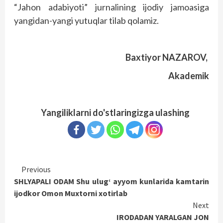
“Jahon adabiyoti” jurnalining ijodiy jamoasiga
yangidan-yangi yutuqlar tilab qolamiz.
Baxtiyor NAZAROV,
Akademik
Yangiliklarni do'stlaringizga ulashing
Continue
Previous
SHLYAPALI ODAM Shu ulug‘ ayyom kunlarida kamtarin
Reading
ijodkor Omon Muxtorni xotirlab
Next
IRODADAN YARALGAN JON