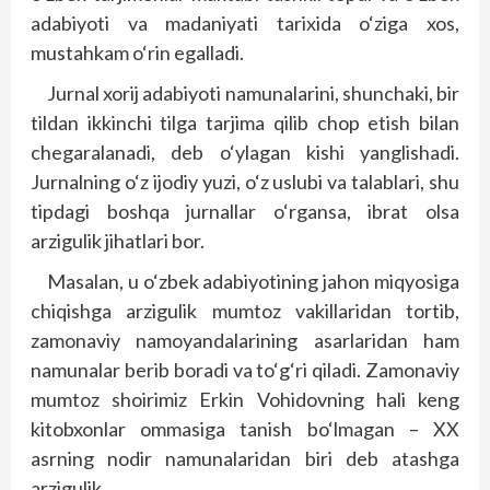
adabiyoti va madaniyati tarixida o‘ziga xos,
mustahkam o‘rin egalladi.
Jurnal xorij adabiyoti namunalarini, shunchaki, bir
tildan ikkinchi tilga tarjima qilib chop etish bilan
chegaralanadi, deb o‘ylagan kishi yanglishadi.
Jurnalning o‘z ijodiy yuzi, o‘z uslubi va talablari, shu
tipdagi boshqa jurnallar o‘rgansa, ibrat olsa
arzigulik jihatlari bor.
Masalan, u o‘zbek adabiyotining jahon miqyosiga
chiqishga arzigulik mumtoz vakillaridan tortib,
zamonaviy namoyandalarining asarlaridan ham
namunalar berib boradi va to‘g‘ri qiladi. Zamonaviy
mumtoz shoirimiz Erkin Vohidovning hali keng
kitobxonlar ommasiga tanish bo‘lmagan – XX
asrning nodir namunalaridan biri deb atashga
arzigulik.