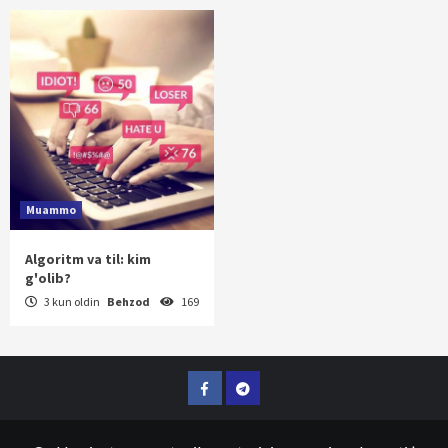
Muammo
Algoritm va til: kim
g'olib?
3 kun oldin
Behzod
169
Facebook
Telegram