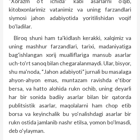
“Xorazm o‘t ichida” kabi asarlarni o‘qib,
kitobxonlarimiz vatanimiz va uning farzandlari
siymosi jahon adabiyotida yoritilishidan voqif
bo‘ladilar.
Biroq shuni ham ta’kidlash kerakki, xalqimiz va
uning mashhur farzandlari, tarixi, madaniyatiga
bag‘ishlangan xorij mualliflariga mansub asarlar
uch-to‘rt sanoq bilan chegaralanmaydi. Ular, bisyor,
shu ma’noda, “Jahon adabiyoti” jurnali bu masalaga
ahyon-ahyon emas, muntazam ravishda e’tibor
bersa, va hatto alohida rukn ochib, uning deyarli
har bir sonida badiiy asarlar bilan bir qatorda
publitsistik asarlar, maqolalarni ham chop etib
borsa va keyinchalik bu yo‘nalishdagi asarlar bir
rukn ostida jamlanib nashr etilsa, yomon bo‘lmasdi,
deb o‘ylayman.