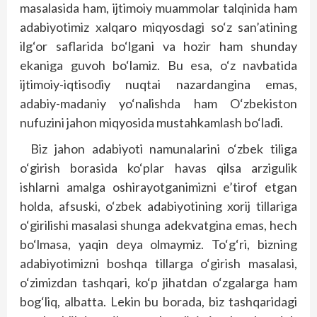
masalasida ham, ijtimoiy muammolar talqinida ham
adabiyotimiz xalqaro miqyosdagi so‘z san’atining
ilg‘or saflarida bo‘lgani va hozir ham shunday
ekaniga guvoh bo‘lamiz. Bu esa, o‘z navbatida
ijtimoiy-iqtisodiy nuqtai nazardangina emas,
adabiy-madaniy yo‘nalishda ham O‘zbekiston
nufuzini jahon miqyosida mustahkamlash bo‘ladi.
Biz jahon adabiyoti namunalarini o‘zbek tiliga
o‘girish borasida ko‘plar havas qilsa arzigulik
ishlarni amalga oshirayotganimizni e’tirof etgan
holda, afsuski, o‘zbek adabiyotining xorij tillariga
o‘girilishi masalasi shunga adekvatgina emas, hech
bo‘lmasa, yaqin deya olmaymiz. To‘g‘ri, bizning
adabiyotimizni boshqa tillarga o‘girish masalasi,
o‘zimizdan tashqari, ko‘p jihatdan o‘zgalarga ham
bog‘liq, albatta. Lekin bu borada, biz tashqaridagi