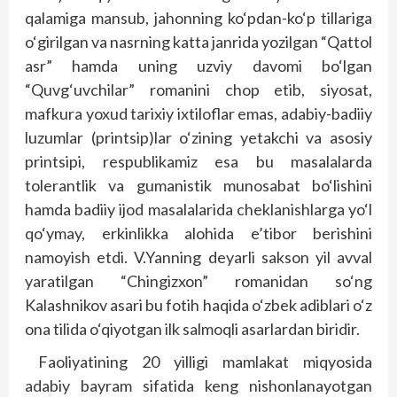
qalamiga mansub, jahonning ko‘pdan-ko‘p tillariga
o‘girilgan va nasrning katta janrida yozilgan “Qattol
asr” hamda uning uzviy davomi bo‘lgan
“Quvg‘uvchilar” romanini chop etib, siyosat,
mafkura yoxud tarixiy ixtiloflar emas, adabiy-badiiy
luzumlar (printsip)lar o‘zining yetakchi va asosiy
printsipi, respublikamiz esa bu masalalarda
tolerantlik va gumanistik munosabat bo‘lishini
hamda badiiy ijod masalalarida cheklanishlarga yo‘l
qo‘ymay, erkinlikka alohida e’tibor berishini
namoyish etdi. V.Yanning deyarli sakson yil avval
yaratilgan “Chingizxon” romanidan so‘ng
Kalashnikov asari bu fotih haqida o‘zbek adiblari o‘z
ona tilida o‘qiyotgan ilk salmoqli asarlardan biridir.
Faoliyatining 20 yilligi mamlakat miqyosida
adabiy bayram sifatida keng nishonlanayotgan