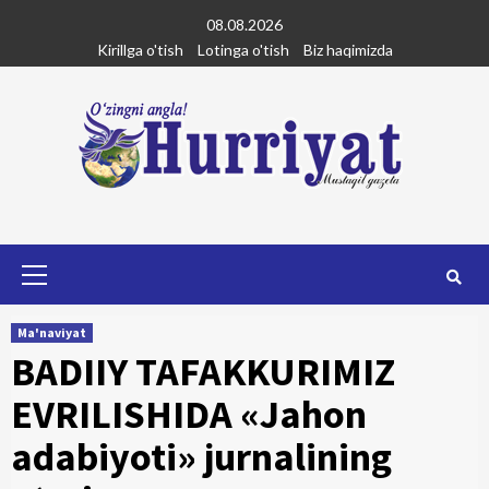
Skip
08.08.2026
to
Kirillga o'tish
Lotinga o'tish
Biz haqimizda
content
Primary
Menu
Ma'naviyat
BADIIY TAFAKKURIMIZ
EVRILISHIDA «Jahon
adabiyoti» jurnalining