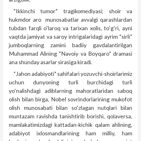
“Ikkinchi tumor” tragikomediyasi; shoir va
hukmdor aro munosabatlar avvalgi qarashlardan
tubdan farqli o‘laroq va tarixan xolis, to‘g‘ri, ayni
vaqtda jamiyat va saroy intrigalaridagi ayrim “sirli”
jumboqlarning zamini badiiy gavdalantirilgan
Muhammad Alining “Navoiy va Boyqaro” dramasi
ana shunday asarlar sirasiga kiradi.
“Jahon adabiyoti” sahifalari yozuvchi-shoirlarimiz
uchun dunyoning turli burchidagi turli
yo‘nalishdagi adiblarning mahoratlaridan saboq
olish bilan birga, Nobel sovrindorlarining mukofot
olish munosabati bilan so‘zlagan nutqlari bilan
muntazam ravishda tanishtirib borishi, qolaversa,
mamlakatimizdagi kattadan-kichik qalam ahlining,
adabiyot ixlosmandlarining ham milliy, ham