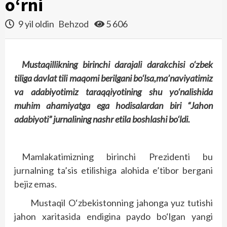
o‘rni
9 yil oldin
Behzod
5 606
Mustaqillikning birinchi darajali darakchisi o‘zbek
tiliga davlat tili maqomi berilgani bo‘lsa,ma’naviyatimiz
va adabiyotimiz taraqqiyotining shu yo‘nalishida
muhim ahamiyatga ega hodisalardan biri “Jahon
adabiyoti” jurnalining nashr etila boshlashi bo‘ldi.
Mamlakatimizning birinchi Prezidenti bu
jurnalning ta’sis etilishiga alohida e’tibor bergani
bejiz emas.
Mustaqil O‘zbekistonning jahonga yuz tutishi
jahon xaritasida endigina paydo bo‘lgan yangi