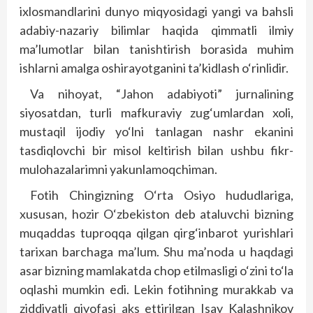
ixlosmandlarini dunyo miqyosidagi yangi va bahsli
adabiy-nazariy bilimlar haqida qimmatli ilmiy
ma’lumotlar bilan tanishtirish borasida muhim
ishlarni amalga oshirayotganini ta’kidlash o‘rinlidir.
Va nihoyat, “Jahon adabiyoti” jurnalining
siyosatdan, turli mafkuraviy zug‘umlardan xoli,
mustaqil ijodiy yo‘lni tanlagan nashr ekanini
tasdiqlovchi bir misol keltirish bilan ushbu fikr-
mulohazalarimni yakunlamoqchiman.
Fotih Chingizning O‘rta Osiyo hududlariga,
xususan, hozir O‘zbekiston deb ataluvchi bizning
muqaddas tuproqqa qilgan qirg‘inbarot yurishlari
tarixan barchaga ma’lum. Shu ma’noda u haqdagi
asar bizning mamlakatda chop etilmasligi o‘zini to‘la
oqlashi mumkin edi. Lekin fotihning murakkab va
ziddiyatli qiyofasi aks ettirilgan Isay Kalashnikov