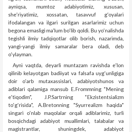
ayniqsa, mumtoz adabiyotimiz, xususan,
she’riyatimiz, xossatan, tasavvuf g‘oyalari
ifodalangan va ilgari surilgan asarlarimiz uchun
begona emasligi ma’lum bo‘lib qoldi. Bu yo‘nalishda
tegishli ilmiy tadqiqotlar olib borish, nazarimda,
yangi-yangi ilmiy samaralar bera oladi, deb
o‘ylayman.
Ayni vaqtda, deyarli muntazam ravishda e’lon
qilinib kelayotgan badiiyat va falsafa uyg‘unligiga
doir o‘arb mutaxassislari, adabiyotshunos va
adiblari qalamiga mansub E.Frommning “Mening
e’tiqodim”, J.P.Sartrning “Ekzistentsializm
to‘g‘risida”, A.Bretonning “Syurrealizm haqida”
singari o‘nlab maqolalar orqali adiblarimiz, turli
bosqichdagi adabiyot muallimlari, talabalar va
magistrantlar, shuningdek, adabiyot