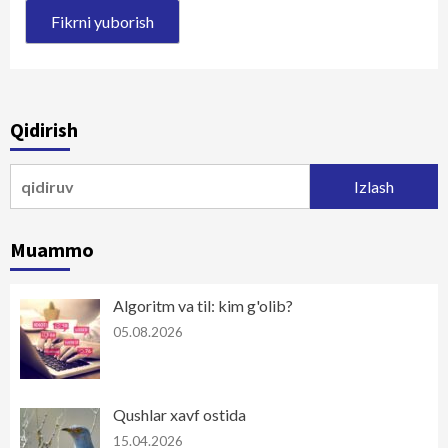
Qidirish
Qidirshish:
Muammo
Algoritm va til: kim g'olib?
05.08.2026
Qushlar xavf ostida
15.04.2026