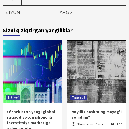
« IYUN
AVG »
Sizni qiziqtirgan yangiliklar
E'tirof
Taassuf
O'zbekiston yangi global
90 yillik nashrning mayog'i
iqtisodiyotda ishonchli
so'ndimi?
investitsiya markaziga
3 kun oldin
Behzod
177
aylanmoqda