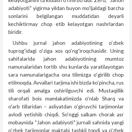
kelayotganini ta’kidlash o‘rinli bo‘ladi. Zero, “Jahon
adabiyoti” yigirma yildan buyon mo‘ljaldagi barcha
sonlarini belgilangan muddatidan deyarli
kechiktirmay chop etib kelayotgan nashrlardan
biridir.
Ushbu jurnal jahon adabiyotining o‘zbek
tuprog‘idagi o‘ziga xos qo‘ng‘iroqchasidir. Uning
sahifalarida jahon adabiyotining mumtoz
namunalaridan tortib shu kunlarda yaratilayotgan
sara namunalarigacha ona tilimizga o‘girilib chop
etilmoqda. Avvallari tarjima ishi bizda ko‘pincha, rus
tili orqali amalga oshirilguvchi edi. Mustaqillik
sharofati bois mamlakatimizda o‘nlab Sharq va
o‘arb tillaridan – asliyatdan o‘giruvchi tarjimonlar
avlodi yetishib chiqdi. So‘nggi salkam chorak asr
mobaynida “Jahon adabiyoti” jurnali sahnida yangi
o‘zbek tarjimonlar maktabi tashkil topdi va o‘zbek