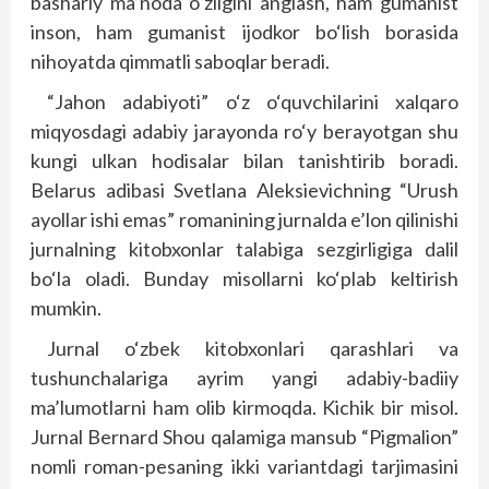
bashariy ma’noda o‘zligini anglash, ham gumanist
inson, ham gumanist ijodkor bo‘lish borasida
nihoyatda qimmatli saboqlar beradi.
“Jahon adabiyoti” o‘z o‘quvchilarini xalqaro
miqyosdagi adabiy jarayonda ro‘y berayotgan shu
kungi ulkan hodisalar bilan tanishtirib boradi.
Belarus adibasi Svetlana Aleksievichning “Urush
ayollar ishi emas” romanining jurnalda e’lon qilinishi
jurnalning kitobxonlar talabiga sezgirligiga dalil
bo‘la oladi. Bunday misollarni ko‘plab keltirish
mumkin.
Jurnal o‘zbek kitobxonlari qarashlari va
tushunchalariga ayrim yangi adabiy-badiiy
ma’lumotlarni ham olib kirmoqda. Kichik bir misol.
Jurnal Bernard Shou qalamiga mansub “Pigmalion”
nomli roman-pesaning ikki variantdagi tarjimasini