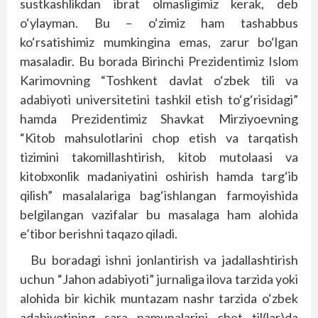
sustkashlikdan ibrat olmasligimiz kerak, deb
o‘ylayman. Bu – o‘zimiz ham tashabbus
ko‘rsatishimiz mumkingina emas, zarur bo‘lgan
masaladir. Bu borada Birinchi Prezidentimiz Islom
Karimovning “Toshkent davlat o‘zbek tili va
adabiyoti universitetini tashkil etish to‘g‘risidagi”
hamda Prezidentimiz Shavkat Mirziyoevning
“Kitob mahsulotlarini chop etish va tarqatish
tizimini takomillashtirish, kitob mutolaasi va
kitobxonlik madaniyatini oshirish hamda targ‘ib
qilish” masalalariga bag‘ishlangan farmoyishida
belgilangan vazifalar bu masalaga ham alohida
e’tibor berishni taqazo qiladi.
Bu boradagi ishni jonlantirish va jadallashtirish
uchun “Jahon adabiyoti” jurnaliga ilova tarzida yoki
alohida bir kichik muntazam nashr tarzida o‘zbek
adabiyotining sara namunalarini chet til(lar)da