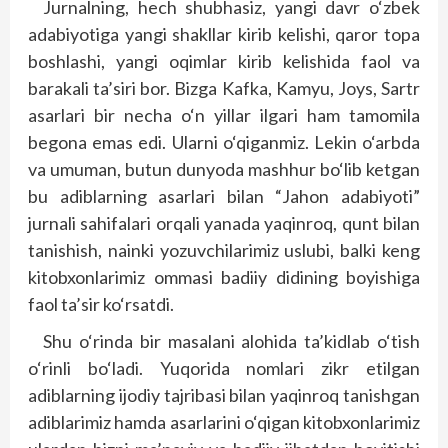
Jurnalning, hech shubhasiz, yangi davr o‘zbek
adabiyotiga yangi shakllar kirib kelishi, qaror topa
boshlashi, yangi oqimlar kirib kelishida faol va
barakali ta’siri bor. Bizga Kafka, Kamyu, Joys, Sartr
asarlari bir necha o‘n yillar ilgari ham tamomila
begona emas edi. Ularni o‘qiganmiz. Lekin o‘arbda
va umuman, butun dunyoda mashhur bo‘lib ketgan
bu adiblarning asarlari bilan “Jahon adabiyoti”
jurnali sahifalari orqali yanada yaqinroq, qunt bilan
tanishish, nainki yozuvchilarimiz uslubi, balki keng
kitobxonlarimiz ommasi badiiy didining boyishiga
faol ta’sir ko‘rsatdi.
Shu o‘rinda bir masalani alohida ta’kidlab o‘tish
o‘rinli bo‘ladi. Yuqorida nomlari zikr etilgan
adiblarning ijodiy tajribasi bilan yaqinroq tanishgan
adiblarimiz hamda asarlarini o‘qigan kitobxonlarimiz