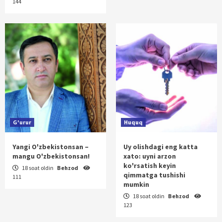
144
G'urur
Huquq
Yangi O'zbekistonsan –
Uy olishdagi eng katta
mangu O'zbekistonsan!
xato: uyni arzon
ko'rsatish keyin
18 soat oldin
Behzod
qimmatga tushishi
111
mumkin
18 soat oldin
Behzod
123