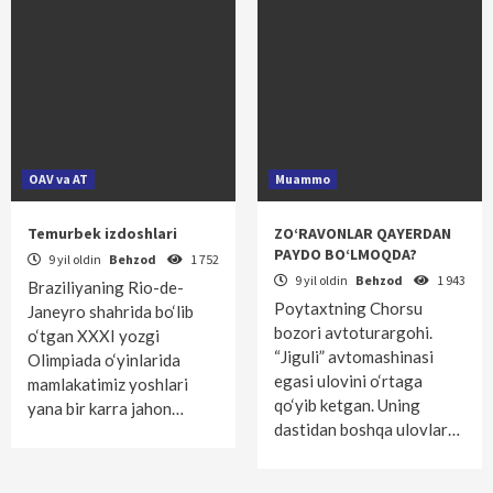
OAV va AT
Muammo
Temurbek izdoshlari
ZO‘RAVONLAR QAYERDAN
PAYDO BO‘LMOQDA?
9 yil oldin
Behzod
1 752
9 yil oldin
Behzod
1 943
Braziliyaning Rio-de-
Poytaxtning Chorsu
Janeyro shahrida bo‘lib
bozori avtoturargohi.
o‘tgan XXXI yozgi
“Jiguli” avtomashinasi
Olimpiada o‘yinlarida
egasi ulovini o‘rtaga
mamlakatimiz yoshlari
qo‘yib ketgan. Uning
yana bir karra jahon…
dastidan boshqa ulovlar…