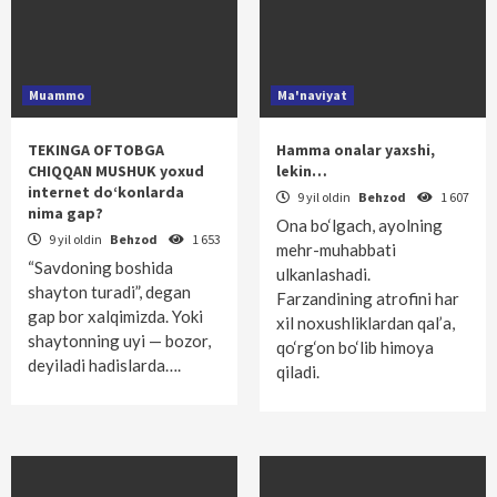
Muammo
Ma'naviyat
TEKINGA OFTOBGA
Hamma onalar yaxshi,
CHIQQAN MUSHUK yoxud
lekin…
internet do‘konlarda
9 yil oldin
Behzod
1 607
nima gap?
Ona bo‘lgach, ayolning
9 yil oldin
Behzod
1 653
mehr-muhabbati
“Savdoning boshida
ulkanlashadi.
shayton turadi”, degan
Farzandining atrofini har
gap bor xalqimizda. Yoki
xil noxushliklardan qal’a,
shaytonning uyi — bozor,
qo‘rg‘on bo‘lib himoya
deyiladi hadislarda….
qiladi.