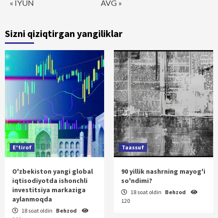
« IYUN
AVG »
Sizni qiziqtirgan yangiliklar
E'tirof
Taassuf
O'zbekiston yangi global
90 yillik nashrning mayog'i
iqtisodiyotda ishonchli
so'ndimi?
investitsiya markaziga
18 soat oldin
Behzod
aylanmoqda
120
18 soat oldin
Behzod