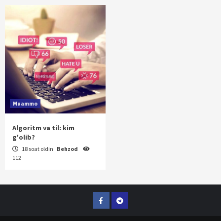
Muammo
Algoritm va til: kim
g'olib?
18 soat oldin
Behzod
112
Facebook
Telegram