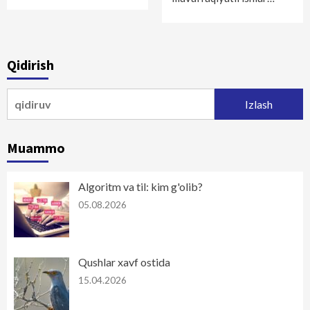
Qidirish
Qidirshish:
Muammo
Algoritm va til: kim g'olib?
05.08.2026
Qushlar xavf ostida
15.04.2026