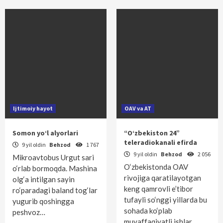
Ijtimoiy hayot
OAV va AT
Somon yo‘l alyorlari
“O‘zbekiston 24”
teleradiokanali efirda
9 yil oldin
Behzod
1 767
9 yil oldin
Behzod
2 056
Mikroavtobus Urgut sari
O‘zbekistonda OAV
o‘rlab bormoqda. Mashina
rivojiga qaratilayotgan
olg‘a intilgan sayin
keng qamrovli e’tibor
ro‘paradagi baland tog‘lar
tufayli so‘nggi yillarda bu
yugurib qoshingga
sohada ko‘plab
peshvoz…
muvaffaqiyatli ishlar…