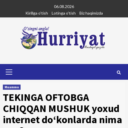
Skip
06.08.2026
to
Kirillga o'tish
Lotinga o'tish
Biz haqimizda
content
Primary
Menu
Muammo
TEKINGA OFTOBGA
CHIQQAN MUSHUK yoxud
internet do‘konlarda nima