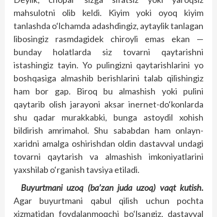
mahsulotni olib keldi. Kiyim yoki oyoq kiyim
tanlashda o‘lchamda adashdingiz, aytaylik tanlagan
libosingiz rasmdagidek chiroyli emas ekan —
bunday holatlarda siz tovarni qaytarishni
istashingiz tayin. Yo pulingizni qaytarishlarini yo
boshqasiga almashib berishlarini talab qilishingiz
ham bor gap. Biroq bu almashish yoki pulini
qaytarib olish jarayoni aksar inernet-do‘konlarda
shu qadar murakkabki, bunga astoydil xohish
bildirish amrimahol. Shu sababdan ham onlayn-
xaridni amalga oshirishdan oldin dastavval undagi
tovarni qaytarish va almashish imkoniyatlarini
yaxshilab o‘rganish tavsiya etiladi.
Buyurtmani uzoq (ba’zan juda uzoq) vaqt kutish.
Agar buyurtmani qabul qilish uchun pochta
xizmatidan foydalanmoqchi bo‘lsangiz, dastavval