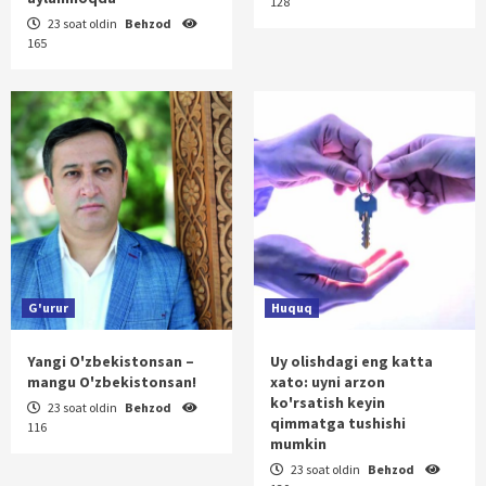
128
23 soat oldin
Behzod
165
G'urur
Huquq
Yangi O'zbekistonsan –
Uy olishdagi eng katta
mangu O'zbekistonsan!
xato: uyni arzon
ko'rsatish keyin
23 soat oldin
Behzod
qimmatga tushishi
116
mumkin
23 soat oldin
Behzod