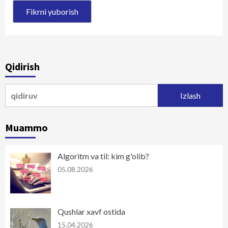
Qidirish
Qidirshish:
Muammo
Algoritm va til: kim g'olib?
05.08.2026
Qushlar xavf ostida
15.04.2026