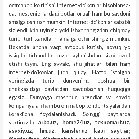
ommabop ko‘rinishi internet-do‘konlar hisoblansa-
da, messenjerlardagi botlar orqali ham bu savdoni
amalga oshirish mumkin. Internet-do‘konlar sababli
siz endilikda uyingiz yoki ishxonangizdan chiqmay
turib, turli xaridlarni amalga oshirishingiz mumkin.
Bekatda ancha vaqt avtobus kutish, sovuq yo
issiqda tirbandda bozor aylanishdan sizni ozod
etishi tayin. Eng avvalo, shu jihatlari bilan ham
internet-do‘konlar juda qulay. Hatto istalgan
yeringizda turib dunyoning boshqa bir
chekkasidagi davlatdan savdolashish huquqiga
egasiz. Dunyoga mashhur brendlar va savdo
kompaniyalari ham bu ommabop tendentsiyalardan
keraklicha foydalanishadi. So‘nggi paytlarda
yurtimizda
arba.uz, home24.uz, texnomart.uz,
asaxiy.uz, hm.uz, kansler.uz kabi saytlar;