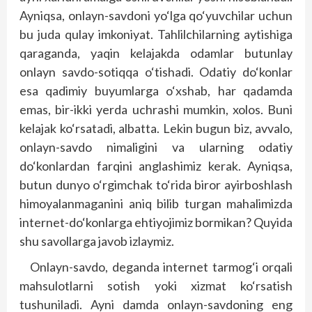
Ayniqsa, onlayn-savdoni yo‘lga qo‘yuvchilar uchun
bu juda qulay imkoniyat. Tahlilchilarning aytishiga
qaraganda, yaqin kelajakda odamlar butunlay
onlayn savdo-sotiqqa o‘tishadi. Odatiy do‘konlar
esa qadimiy buyumlarga o‘xshab, har qadamda
emas, bir-ikki yerda uchrashi mumkin, xolos. Buni
kelajak ko‘rsatadi, albatta. Lekin bugun biz, avvalo,
onlayn-savdo nimaligini va ularning odatiy
do‘konlardan farqini anglashimiz kerak. Ayniqsa,
butun dunyo o‘rgimchak to‘rida biror ayirboshlash
himoyalanmaganini aniq bilib turgan mahalimizda
internet-do‘konlarga ehtiyojimiz bormikan? Quyida
shu savollarga javob izlaymiz.
Onlayn-savdo, deganda internet tarmog‘i orqali
mahsulotlarni sotish yoki xizmat ko‘rsatish
tushuniladi. Ayni damda onlayn-savdoning eng