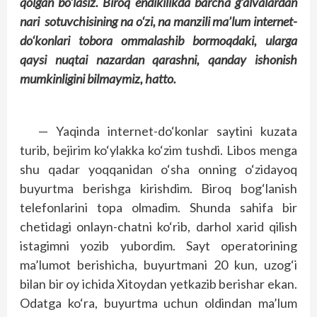
qolgan bo‘lasiz. Biroq endikilikda barcha g‘alvalardan
nari sotuvchisining na o‘zi, na manzili ma’lum internet-
do‘konlari tobora ommalashib bormoqdaki, ularga
qaysi nuqtai nazardan qarashni, qanday ishonish
mumkinligini bilmaymiz, hatto.
— Yaqinda internet-do‘konlar saytini kuzata
turib, bejirim ko‘ylakka ko‘zim tushdi. Libos menga
shu qadar yoqqanidan o‘sha onning o‘zidayoq
buyurtma berishga kirishdim. Biroq bog‘lanish
telefonlarini topa olmadim. Shunda sahifa bir
chetidagi onlayn-chatni ko‘rib, darhol xarid qilish
istagimni yozib yubordim. Sayt operatorining
ma’lumot berishicha, buyurtmani 20 kun, uzog‘i
bilan bir oy ichida Xitoydan yetkazib berishar ekan.
Odatga ko‘ra, buyurtma uchun oldindan ma’lum