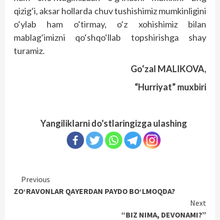
qizig‘i, aksar hollarda chuv tushishimiz mumkinligini
o‘ylab ham o‘tirmay, o‘z xohishimiz bilan
mablag‘imizni qo‘shqo‘llab topshirishga shay
turamiz.
Go‘zal MALIKOVA,
“Hurriyat” muxbiri
Yangiliklarni do'stlaringizga ulashing
Continue
Previous
ZO‘RAVONLAR QAYERDAN PAYDO BO‘LMOQDA?
Reading
Next
“BIZ NIMA, DEVONAMI?”