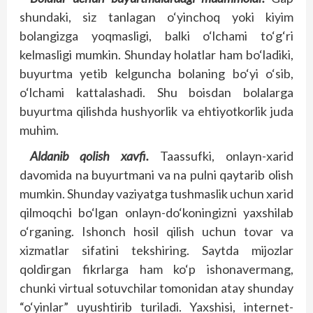
shundaki, siz tanlagan o‘yinchoq yoki kiyim
bolangizga yoqmasligi, balki o‘lchami to‘g‘ri
kelmasligi mumkin. Shunday holatlar ham bo‘ladiki,
buyurtma yetib kelguncha bolaning bo‘yi o‘sib,
o‘lchami kattalashadi. Shu boisdan bolalarga
buyurtma qilishda hushyorlik va ehtiyotkorlik juda
muhim.
Aldanib qolish xavfi.
Taassufki, onlayn-xarid
davomida na buyurtmani va na pulni qaytarib olish
mumkin. Shunday vaziyatga tushmaslik uchun xarid
qilmoqchi bo‘lgan onlayn-do‘koningizni yaxshilab
o‘rganing. Ishonch hosil qilish uchun tovar va
xizmatlar sifatini tekshiring. Saytda mijozlar
qoldirgan fikrlarga ham ko‘p ishonavermang,
chunki virtual sotuvchilar tomonidan atay shunday
“o‘yinlar” uyushtirib turiladi. Yaxshisi, internet-