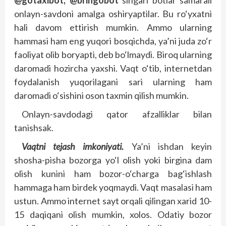
@gotaxibot, @bringobot
singari botlar samarali
onlayn-savdoni amalga oshiryaptilar. Bu ro‘yxatni
hali davom ettirish mumkin. Ammo ularning
hammasi ham eng yuqori bosqichda, ya’ni juda zo‘r
faoliyat olib boryapti, deb bo‘lmaydi. Biroq ularning
daromadi hozircha yaxshi. Vaqt o‘tib, internetdan
foydalanish yuqorilagani sari ularning ham
daromadi o‘sishini oson taxmin qilish mumkin.
Onlayn-savdodagi qator afzalliklar bilan
tanishsak.
Vaqtni tejash imkoniyati.
Ya’ni ishdan keyin
shosha-pisha bozorga yo‘l olish yoki birgina dam
olish kunini ham bozor-o‘charga bag‘ishlash
hammaga ham birdek yoqmaydi. Vaqt masalasi ham
ustun. Ammo internet sayt orqali qilingan xarid 10-
15 daqiqani olish mumkin, xolos. Odatiy bozor