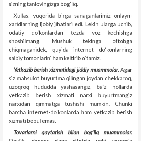
sizning tanlovingizga bog‘liq.
Xullas, yuqorida birga sanaganlarimiz onlayn-
xaridlarning ijobiy jihatlari edi. Lekin ularga uchib,
odatiy do‘konlardan tezda voz kechishga
shoshilmang. Mushuk tekinga oftobga
chiqmaganidek, quyida internet do‘konlarning
salbiy tomonlarini ham keltirib o‘tamiz.
Yetkazib berish xizmatidagi jiddiy muammolar.
Agar
siz mahsulot buyurtma qilingan joydan chekkaroq,
uzoqroq hududda yashasangiz, ba’zi hollarda
yetkazib berish xizmati narxi buyurtmangiz
narxidan qimmatga tushishi mumkin. Chunki
barcha internet-do‘konlarda ham yetkazib berish
xizmati bepul emas.
Tovarlarni qaytarish bilan bog‘liq muammolar.
Deylik, chopar sizga sifatsiz yoki yaroqsiz