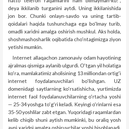
hatto telefon raqamlarini ham bilmayman-ku!”,
deya ikkilanib turganini aytdi. Uning ikkilanishida
jon bor. Chunki onlayn-savdo va uning tartib-
qoidalari haqida tushunchaga ega bo‘lmay turib,
omadli xaridni amalga oshirish mushkul. Aks holda,
shoshmashosharlik oqibatida cho‘ntagimizga ziyon
yetishi mumkin.
Internet allaqachon zamonaviy odam hayotining
ajralmas qismiga aylanib ulgurdi. O‘tgan yil holatiga
ko‘ra, mamlakatimiz aholisining 13 milliondan ortig‘i
internet foydalanuvchilari bo‘lishgan. UZ
domenidagi saytlarning ko‘rsatishicha, yurtimizda
internet faol foydalanuvchilarning o‘rtacha yoshi
— 25-34 yoshga to‘g‘ri keladi. Keyingi o‘rinlarni esa
35-50 yoshlilar zabt etgan. Yuqoridagi raqamlardan
kelib chiqib shuni aytish mumkinki, bu oraliq yosh
ayni xaridni amalga oshiruvchilar yoshi hisoblanadi.