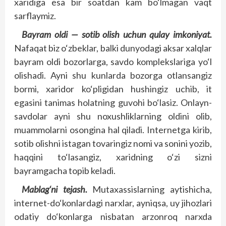
xaridiga esa bir soatdan kam bo‘lmagan vaqt
sarflaymiz.
Bayram oldi — sotib olish uchun qulay imkoniyat.
Nafaqat biz o‘zbeklar, balki dunyodagi aksar xalqlar
bayram oldi bozorlarga, savdo komplekslariga yo‘l
olishadi. Ayni shu kunlarda bozorga otlansangiz
bormi, xaridor ko‘pligidan hushingiz uchib, it
egasini tanimas holatning guvohi bo‘lasiz. Onlayn-
savdolar ayni shu noxushliklarning oldini olib,
muammolarni osongina hal qiladi. Internetga kirib,
sotib olishni istagan tovaringiz nomi va sonini yozib,
haqqini to‘lasangiz, xaridning o‘zi sizni
bayramgacha topib keladi.
Mablag‘ni tejash.
Mutaxassislarning aytishicha,
internet-do‘konlardagi narxlar, ayniqsa, uy jihozlari
odatiy do‘konlarga nisbatan arzonroq narxda