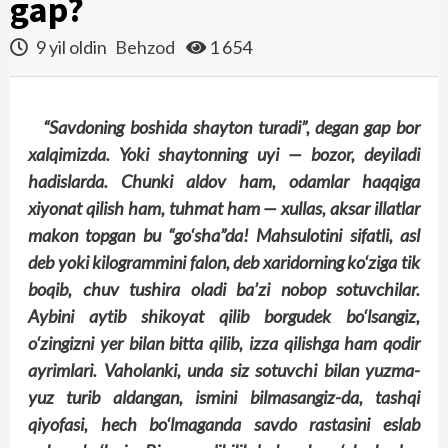
gap?
9 yil oldin
Behzod
1 654
“Savdoning boshida shayton turadi”, degan gap bor
xalqimizda. Yoki shaytonning uyi — bozor, deyiladi
hadislarda. Chunki aldov ham, odamlar haqqiga
xiyonat qilish ham, tuhmat ham — xullas, aksar illatlar
makon topgan bu “go‘sha”da! Mahsulotini sifatli, asl
deb yoki kilogrammini falon, deb xaridorning ko‘ziga tik
boqib, chuv tushira oladi ba’zi nobop sotuvchilar.
Aybini aytib shikoyat qilib borgudek bo‘lsangiz,
o‘zingizni yer bilan bitta qilib, izza qilishga ham qodir
ayrimlari. Vaholanki, unda siz sotuvchi bilan yuzma-
yuz turib aldangan, ismini bilmasangiz-da, tashqi
qiyofasi, hech bo‘lmaganda savdo rastasini eslab