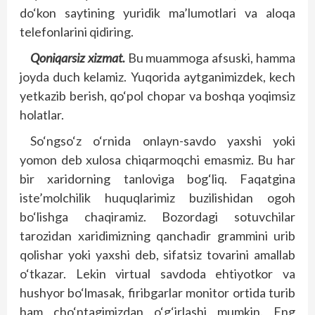
do‘kon saytining yuridik ma’lumotlari va aloqa
telefonlarini qidiring.
Qoniqarsiz xizmat.
Bu muammoga afsuski, hamma
joyda duch kelamiz. Yuqorida aytganimizdek, kech
yetkazib berish, qo‘pol chopar va boshqa yoqimsiz
holatlar.
So‘ngso‘z o‘rnida onlayn-savdo yaxshi yoki
yomon deb xulosa chiqarmoqchi emasmiz. Bu har
bir xaridorning tanloviga bog‘liq. Faqatgina
iste’molchilik huquqlarimiz buzilishidan ogoh
bo‘lishga chaqiramiz. Bozordagi sotuvchilar
tarozidan xaridimizning qanchadir grammini urib
qolishar yoki yaxshi deb, sifatsiz tovarini amallab
o‘tkazar. Lekin virtual savdoda ehtiyotkor va
hushyor bo‘lmasak, firibgarlar monitor ortida turib
ham cho‘ntagimizdan o‘g‘irlashi mumkin. Eng