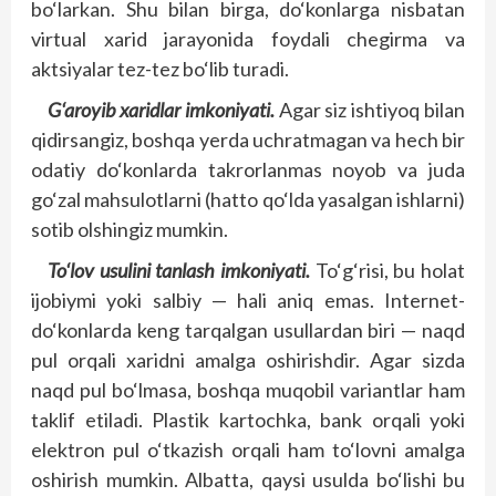
bo‘larkan. Shu bilan birga, do‘konlarga nisbatan
virtual xarid jarayonida foydali chegirma va
aktsiyalar tez-tez bo‘lib turadi.
G‘aroyib xaridlar imkoniyati.
Agar siz ishtiyoq bilan
qidirsangiz, boshqa yerda uchratmagan va hech bir
odatiy do‘konlarda takrorlanmas noyob va juda
go‘zal mahsulotlarni (hatto qo‘lda yasalgan ishlarni)
sotib olshingiz mumkin.
To‘lov usulini tanlash imkoniyati.
To‘g‘risi, bu holat
ijobiymi yoki salbiy — hali aniq emas. Internet-
do‘konlarda keng tarqalgan usullardan biri — naqd
pul orqali xaridni amalga oshirishdir. Agar sizda
naqd pul bo‘lmasa, boshqa muqobil variantlar ham
taklif etiladi. Plastik kartochka, bank orqali yoki
elektron pul o‘tkazish orqali ham to‘lovni amalga
oshirish mumkin. Albatta, qaysi usulda bo‘lishi bu