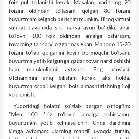
foiz pul to‘lanishi kerak. Masalan, xaridning 20
foizini oldindan to‘lasam, qolgan 80 foizini
buyurtmam kelgach berishim mumkin. Biroq virtual
suhbat davomida shu narsa ayon bo‘ldiki, agar
to‘lovni 100 foiz oldindan amalga oshirsam,
tovarning tannarxi o‘zgarmas ekan. Mabodo 15-20
foizini to‘lab qolganini keyin bermoqchi bo‘lsam,
buyurtma yetib kelgunga qadar tovar narxi oshishi
ham mumkinligini aytishdi. Eng asosiysi,
o‘lchamimni aniq bilishim kerak, aks holda,
buyurtma orqali kelgani bois almashtirishning iloji
yo‘q emish.
Yuqoridagi holatni so‘zlab bergan o‘rtog‘im:
“Men 100 foiz to‘lovni amalga oshirsamu,
buyurtmam yetib kelmasa-chi?! Unda dardimni
kimga aytaman: ularning manzili uyoqda tursin,