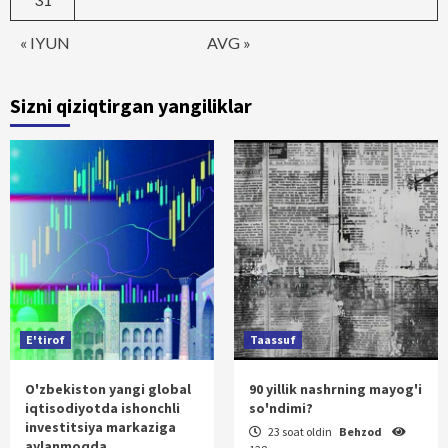
« IYUN
AVG »
Sizni qiziqtirgan yangiliklar
E'tirof
Taassuf
O'zbekiston yangi global
90 yillik nashrning mayog'i
iqtisodiyotda ishonchli
so'ndimi?
investitsiya markaziga
23 soat oldin
Behzod
aylanmoqda