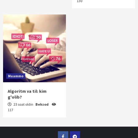
130
Muammo
Algoritm va til: kim
g'olib?
23 soat oldin
Behzod
117
Facebook
Telegram