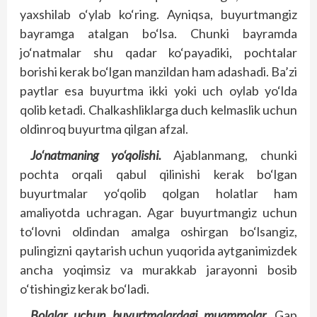
yaxshilab o‘ylab ko‘ring. Ayniqsa, buyurtmangiz
bayramga atalgan bo‘lsa. Chunki bayramda
jo‘natmalar shu qadar ko‘payadiki, pochtalar
borishi kerak bo‘lgan manzildan ham adashadi. Ba’zi
paytlar esa buyurtma ikki yoki uch oylab yo‘lda
qolib ketadi. Chalkashliklarga duch kelmaslik uchun
oldinroq buyurtma qilgan afzal.
Jo‘natmaning yo‘qolishi.
Ajablanmang, chunki
pochta orqali qabul qilinishi kerak bo‘lgan
buyurtmalar yo‘qolib qolgan holatlar ham
amaliyotda uchragan. Agar buyurtmangiz uchun
to‘lovni oldindan amalga oshirgan bo‘lsangiz,
pulingizni qaytarish uchun yuqorida aytganimizdek
ancha yoqimsiz va murakkab jarayonni bosib
o‘tishingiz kerak bo‘ladi.
Bolalar uchun buyurtmalardagi muammolar.
Gap