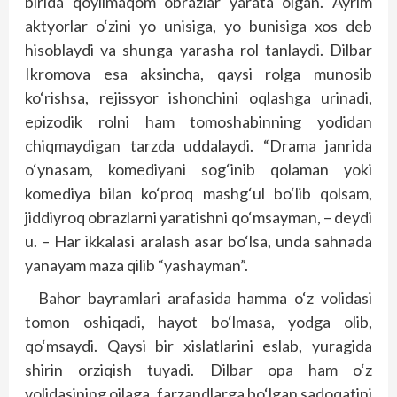
birida qoyilmaqom obrazlar yarata olgan. Ayrim
aktyorlar o‘zini yo unisiga, yo bunisiga xos deb
hisoblaydi va shunga yarasha rol tanlaydi. Dilbar
Ikromova esa aksincha, qaysi rolga munosib
ko‘rishsa, rejissyor ishonchini oqlashga urinadi,
epizodik rolni ham tomoshabinning yodidan
chiqmaydigan tarzda uddalaydi. “Drama janrida
o‘ynasam, komediyani sog‘inib qolaman yoki
komediya bilan ko‘proq mashg‘ul bo‘lib qolsam,
jiddiyroq obrazlarni yaratishni qo‘msayman, – deydi
u. – Har ikkalasi aralash asar bo‘lsa, unda sahnada
yanayam maza qilib “yashayman”.
Bahor bayramlari arafasida hamma o‘z volidasi
tomon oshiqadi, hayot bo‘lmasa, yodga olib,
qo‘msaydi. Qaysi bir xislatlarini eslab, yuragida
shirin orziqish tuyadi. Dilbar opa ham o‘z
volidasining oilaga, farzandlarga bo‘lgan sadoqatini