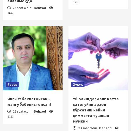
айланмоқда
128
23 soat oldin
Behzod
164
Ғурур
Ҳуқуқ
Янги Ўзбекистонсан –
Уй олишдаги энг катта
мангу Ўзбекистонсан!
хато: уйни арзон
кўрсатиш кейин
23 soat oldin
Behzod
қимматга тушиши
116
мумкин
23 soat oldin
Behzod