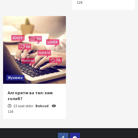
128
Муаммо
Алгоритм ва тил: ким
ғолиб?
23 soat oldin
Behzod
116
Facebook
Telegram