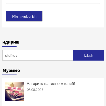
Қидириш
Qidirshish:
Муаммо
Алгоритм ва тил: ким ғолиб?
05.08.2026