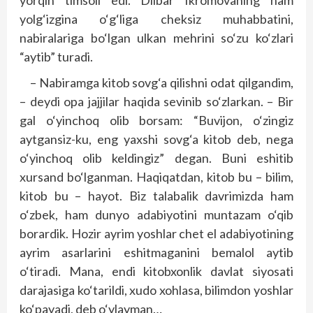
yorqin timsoli edi. Dilbar Ikromovaning ham
yolg‘izgina o‘g‘liga cheksiz muhabbatini,
nabiralariga bo‘lgan ulkan mehrini so‘zu ko‘zlari
“aytib” turadi.
– Nabiramga kitob sovg‘a qilishni odat qilgandim,
– deydi opa jajjilar haqida sevinib so‘zlarkan. – Bir
gal o‘yinchoq olib borsam: “Buvijon, o‘zingiz
aytgansiz-ku, eng yaxshi sovg‘a kitob deb, nega
o‘yinchoq olib keldingiz” degan. Buni eshitib
xursand bo‘lganman. Haqiqatdan, kitob bu – bilim,
kitob bu – hayot. Biz talabalik davrimizda ham
o‘zbek, ham dunyo adabiyotini muntazam o‘qib
borardik. Hozir ayrim yoshlar chet el adabiyotining
ayrim asarlarini eshitmaganini bemalol aytib
o‘tiradi. Mana, endi kitobxonlik davlat siyosati
darajasiga ko‘tarildi, xudo xohlasa, bilimdon yoshlar
ko‘payadi, deb o‘ylayman…