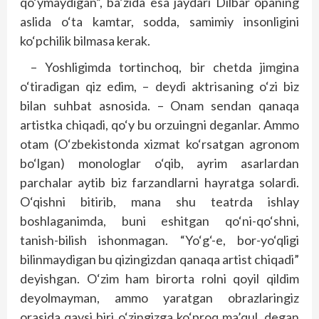
qo‘ymaydigan”, ba’zida esa jaydari Dilbar opaning
aslida o‘ta kamtar, sodda, samimiy insonligini
ko‘pchilik bilmasa kerak.
– Yoshligimda tortinchoq, bir chetda jimgina
o‘tiradigan qiz edim, – deydi aktrisaning o‘zi biz
bilan suhbat asnosida. – Onam sendan qanaqa
artistka chiqadi, qo‘y bu orzuingni deganlar. Ammo
otam (O‘zbekistonda xizmat ko‘rsatgan agronom
bo‘lgan) monologlar o‘qib, ayrim asarlardan
parchalar aytib biz farzandlarni hayratga solardi.
O‘qishni bitirib, mana shu teatrda ishlay
boshlaganimda, buni eshitgan qo‘ni-qo‘shni,
tanish-bilish ishonmagan. “Yo‘g‘-e, bor-yo‘qligi
bilinmaydigan bu qizingizdan qanaqa artist chiqadi”
deyishgan. O‘zim ham birorta rolni qoyil qildim
deyolmayman, ammo yaratgan obrazlaringiz
orasida qaysi biri o‘zingizga ko‘proq ma’qul, degan