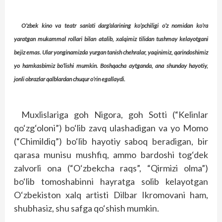
O‘zbek kino va teatr san’ati darg‘alarining ko‘pchiligi o‘z nomidan ko‘ra
yaratgan mukammal rollari bilan atalib, xalqimiz tilidan tushmay kelayotgani
bejiz emas. Ular yonginamizda yurgan tanish chehralar, yaqinimiz, qarindoshimiz
yo hamkasbimiz bo‘lishi mumkin. Boshqacha aytganda, ana shunday hayotiy,
jonli obrazlar qalblardan chuqur o‘rin egallaydi.
Muxlislariga goh Nigora, goh Sotti (“Kelinlar
qo‘zg‘oloni”) bo‘lib zavq ulashadigan va yo Momo
(“Chimildiq”) bo‘lib hayotiy saboq beradigan, bir
qarasa munisu mushfiq, ammo bardoshi tog‘dek
zalvorli ona (“O‘zbekcha raqs”, “Qirmizi olma”)
bo‘lib tomoshabinni hayratga solib kelayotgan
O‘zbekiston xalq artisti Dilbar Ikromovani ham,
shubhasiz, shu safga qo‘shish mumkin.