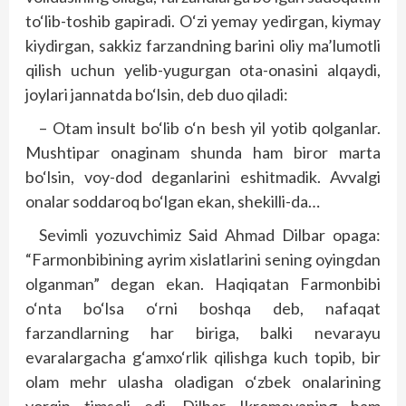
to‘lib-toshib gapiradi. O‘zi yemay yedirgan, kiymay
kiydirgan, sakkiz farzandning barini oliy ma’lumotli
qilish uchun yelib-yugurgan ota-onasini alqaydi,
joylari jannatda bo‘lsin, deb duo qiladi:
– Otam insult bo‘lib o‘n besh yil yotib qolganlar.
Mushtipar onaginam shunda ham biror marta
bo‘lsin, voy-dod deganlarini eshitmadik. Avvalgi
onalar soddaroq bo‘lgan ekan, shekilli-da…
Sevimli yozuvchimiz Said Ahmad Dilbar opaga:
“Farmonbibining ayrim xislatlarini sening oyingdan
olganman” degan ekan. Haqiqatan Farmonbibi
o‘nta bo‘lsa o‘rni boshqa deb, nafaqat
farzandlarning har biriga, balki nevarayu
evaralargacha g‘amxo‘rlik qilishga kuch topib, bir
olam mehr ulasha oladigan o‘zbek onalarining