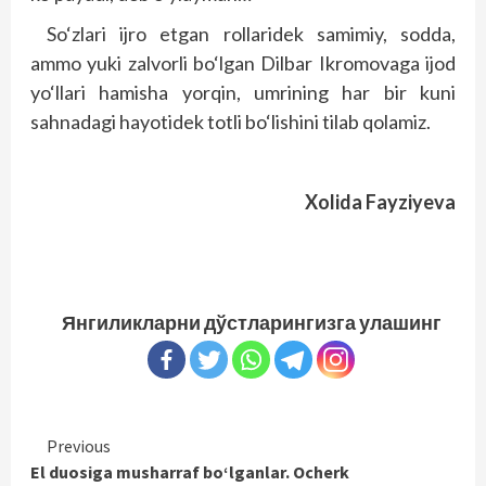
So‘zlari ijro etgan rollaridek samimiy, sodda,
ammo yuki zalvorli bo‘lgan Dilbar Ikromovaga ijod
yo‘llari hamisha yorqin, umrining har bir kuni
sahnadagi hayotidek totli bo‘lishini tilab qolamiz.
Xolida Fayziyeva
Янгиликларни дўстларингизга улашинг
Continue
Previous
El duosiga musharraf bo‘lganlar. Ocherk
Reading