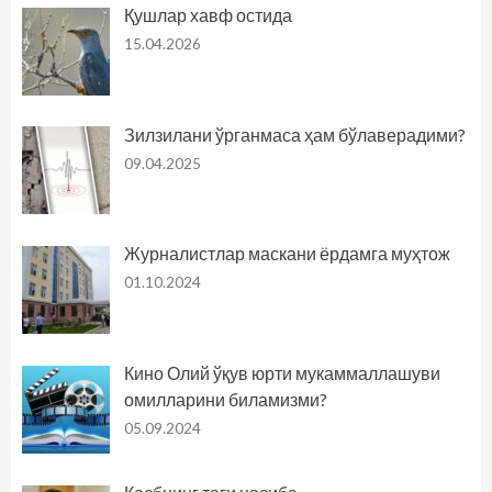
Қушлар хавф остида
15.04.2026
Зилзилани ўрганмаса ҳам бўлаверадими?
09.04.2025
Журналистлар маскани ёрдамга муҳтож
01.10.2024
Кино Олий ўқув юрти мукаммаллашуви
омилларини биламизми?
05.09.2024