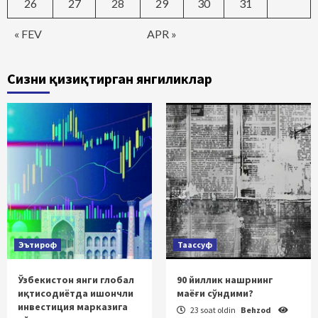
26
27
28
29
30
31
« FEV
APR »
Сизни қизиқтирган янгиликлар
Эътироф
Таассуф
Ўзбекистон янги глобал
90 йиллик нашрнинг
иқтисодиётда ишончли
маёғи сўндими?
инвестиция марказига
23 soat oldin
Behzod