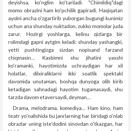
deyishsa, ko‘nglim ko‘tariladi. “Chimildiq”dagi
momo obrazini ham ko‘pchilik gapiradi. Haqiqatan
ayolni ancha o‘zgartirib yuborgan bugungi kunimiz
uchun ana shunday nuktadon, zukko momolar juda
zarur. Hozirgi yoshlarga, kelinu qizlarga bir
rolimdagi gapni aytgim keladi: shunday yashangki,
yetti pushtingizga sizdan nopisand farzand
chiqmasin… Kasbimni shu jihatini yaxshi
ko‘ramanki, hayotimizda uchraydigan har xil
holatlar, dilxiraliklarni ikki soatlik spektakl
davomida unutaman, boshqa dunyoga olib kirib
ketadigan sahnadagi hayotim tugamasaydi, shu
tarzda davom etaversaydi, deyman…
Drama, melodrama, komediya… Ham kino, ham
teatr yo‘nalishida bu janrlarning har biridagi o‘nlab
obrazlar uning iste’dodini sinovdan o‘tkazgan, har