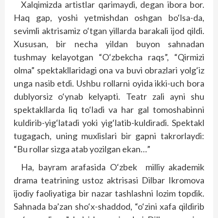
Xalqimizda artistlar qarimaydi, degan ibora bor.
Haq gap, yoshi yetmishdan oshgan bo‘lsa-da,
sevimli aktrisamiz o‘tgan yillarda barakali ijod qildi.
Xususan, bir necha yildan buyon sahnadan
tushmay kelayotgan “O‘zbekcha raqs”, “Qirmizi
olma” spektakllaridagi ona va buvi obrazlari yolg‘iz
unga nasib etdi. Ushbu rollarni oyida ikki-uch bora
dublyorsiz o‘ynab kelyapti. Teatr zali ayni shu
spektakllarda liq to‘ladi va har gal tomoshabinni
kuldirib-yig‘latadi yoki yig‘latib-kuldiradi. Spektakl
tugagach, uning muxlislari bir gapni takrorlaydi:
“Bu rollar sizga atab yozilgan ekan…”
Ha, bayram arafasida O‘zbek milliy akademik
drama teatrining ustoz aktrisasi Dilbar Ikromova
ijodiy faoliyatiga bir nazar tashlashni lozim topdik.
Sahnada ba’zan sho‘x-shaddod, “o‘zini xafa qildirib