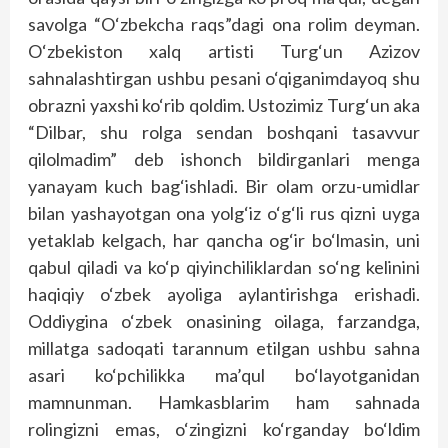
savolga “O‘zbekcha raqs”dagi ona rolim deyman.
O‘zbekiston xalq artisti Turg‘un Azizov
sahnalashtirgan ushbu pesani o‘qiganimdayoq shu
obrazni yaxshi ko‘rib qoldim. Ustozimiz Turg‘un aka
“Dilbar, shu rolga sendan boshqani tasavvur
qilolmadim” deb ishonch bildirganlari menga
yanayam kuch bag‘ishladi. Bir olam orzu-umidlar
bilan yashayotgan ona yolg‘iz o‘g‘li rus qizni uyga
yetaklab kelgach, har qancha og‘ir bo‘lmasin, uni
qabul qiladi va ko‘p qiyinchiliklardan so‘ng kelinini
haqiqiy o‘zbek ayoliga aylantirishga erishadi.
Oddiygina o‘zbek onasining oilaga, farzandga,
millatga sadoqati tarannum etilgan ushbu sahna
asari ko‘pchilikka ma’qul bo‘layotganidan
mamnunman. Hamkasblarim ham sahnada
rolingizni emas, o‘zingizni ko‘rganday bo‘ldim