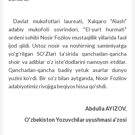
Davlat mukofotlari laureati, Xalqaro “Alash”
adabiy mukofoti sovrindori, “El-yurt hurmati”
ordeni sohibi Nosir Fozilov mustaqillik yillarida faol
ijod qildi. Ustoz nosir va noshirning samimiyatga
yo‘g‘rilgan SO‘Zlari ta’sirida qanchadan-qancha
shoir va adiblar o‘z iste’dodlarini namoyon etdilar.
Qanchadan-qancha badiiy yetuk asarlar dunyo
yuzini ko‘rdi. Bir so‘z bilan aytganda, Nosir Fozilov
adabiyotimiz rivojiga beqiyos hissa qo‘shdi.
Abdulla AYIZOV,
O‘zbekiston Yozuvchilar uyushmasi a’zosi