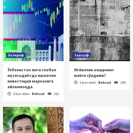
Эътироф
Таассуф
Ўзбекистон янги глобал
90 йиллик нашрнинг
иқтисодиётда ишончли
маёғи сўндими?
инвестиция марказига
3 kun oldin
Behzod
194
айланмоқда
3 kun oldin
Behzod
261