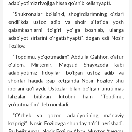
adabiyotimiz rivojiga hissa qo‘shib kelishyapti.
“Shukronalar bo‘lsinki, shogirdlarimning o‘zlari
endilikda ustoz adib va shoir sifatida yosh
qalamkashlarni to‘g‘ri yo‘lga boshlab, ularga
adabiyot sirlarini o‘rgatishyapti”, degan edi Nosir
Fozilov.
“Topdimu, yo‘qotmadim”. Abdulla Qahhor, o‘afur
o‘ulom, Mirtemir, Maqsud Shayxzoda kabi
adabiyotimiz fidoyilari bo‘lgan ustoz adib va
shoirlar haqida gap ketganda Nosir Fozilov shu
iborani qo‘llaydi. Ustozlar bilan bo‘lgan unutilmas
lahzalar bitilgan kitobni ham “Topdimu,
yo‘qotmadim” deb nomladi.
“O‘zbek va qozoq adabiyotining ma’naviy
ko‘prigi”. Nosir Fozilovga shunday ta’rif berishadi.
Bu bejiz emas. Nosir Fozilov Abay, Muxtor Avezov,