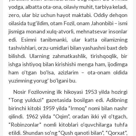
yodga, albatta ota-ona, oilaviy muhit, tarbiya keladi,
zero, ular biz uchun hayot maktabi. Oddiy dehqon
oilasida tug‘ildim, otam Fozil, onam Jahonbibi – ismi
jismiga monand xulq-atvorli, mehnatsevar insonlar
edi. Esimni tanibmanki, ular katta oilamizning
tashvishlari, orzu-umidlari bilan yashashni baxt deb
bilishdi. Ularning zahmatkashlik, tirishqoqlik, bir
ishga ishtiyoq bilan kirishishi menga ham, ijodimga
ham o‘tgan bo‘lsa, azizlarim – ota-onam oldida
yuzimning yorug‘ bo‘lgani bu.
Nosir Fozilovning ilk hikoyasi 1953 yilda hozirgi
“Tong yulduzi” gazetasida bosilgan edi. Adibning
birinchi kitobi 1959 yilda “Irmoq” nomi bilan nashr
qilindi. 1962 yilda “Oqim”, oradan ikki yil o‘tgach,
“Robinzonlar” nomli kitoblari o‘quvchilarga tuhfa
etildi. Shundan so‘ng “Qush qanoti bilan”, “Qorxat”,