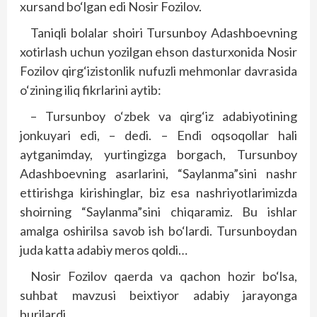
xursand bo‘lgan edi Nosir Fozilov.
Taniqli bolalar shoiri Tursunboy Adashboevning
xotirlash uchun yozilgan ehson dasturxonida Nosir
Fozilov qirg‘izistonlik nufuzli mehmonlar davrasida
o‘zining iliq fikrlarini aytib:
– Tursunboy o‘zbek va qirg‘iz adabiyotining
jonkuyari edi, – dedi. – Endi oqsoqollar hali
aytganimday, yurtingizga borgach, Tursunboy
Adashboevning asarlarini, “Saylanma”sini nashr
ettirishga kirishinglar, biz esa nashriyotlarimizda
shoirning “Saylanma”sini chiqaramiz. Bu ishlar
amalga oshirilsa savob ish bo‘lardi. Tursunboydan
juda katta adabiy meros qoldi…
Nosir Fozilov qaerda va qachon hozir bo‘lsa,
suhbat mavzusi beixtiyor adabiy jarayonga
burilardi.