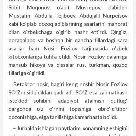
Sobit Muqonov, o‘abit Musrepov, o‘abiden
Mustafin, Abdulla Tojiboev, Abdujalil Nurpeisov
kabi ko‘plab qozoq adiblarining asarlarini mahorat
bilan o‘zbekchaga o‘girib nashr ettirdi. Qirg‘iz,
qoraqalpoq va boshqa bir qancha tillardagi sara
asarlar ham Nosir Fozilov tarjimasida o‘zbek
kitobxonlariga tuhfa etildi. Nosir Fozilov qalamiga
mansub hikoya va qissalar rus, turkman, qozoq
tillariga o‘girildi.
Betakror nosir, bag‘ri keng noshir Nosir Fozilov
SO‘Zni sidqidildan qadrladi. SO‘Z esa zahmatkash
iste’dod sohibini adabiyot atalmish qutlug‘
dargohda o‘z o‘rnini topishiga, obro‘-e’tibor
qozonishiga, elga tanilishiga kamarbasta bo‘ldi.
– Jurnalda ishlagan paytlarim, xonamning eshigini