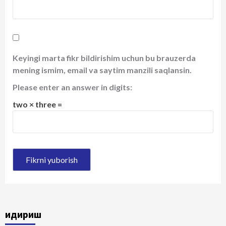
Keyingi marta fikr bildirishim uchun bu brauzerda
mening ismim, email va saytim manzili saqlansin.
Please enter an answer in digits:
two × three =
Қидириш