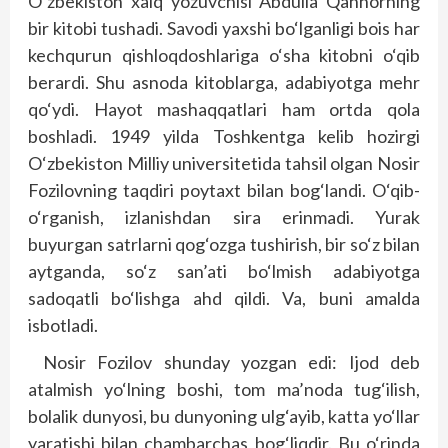
O‘zbekiston xalq yozuvchisi Abdulla Qahhorning
bir kitobi tushadi. Savodi yaxshi bo‘lganligi bois har
kechqurun qishloqdoshlariga o‘sha kitobni o‘qib
berardi. Shu asnoda kitoblarga, adabiyotga mehr
qo‘ydi. Hayot mashaqqatlari ham ortda qola
boshladi. 1949 yilda Toshkentga kelib hozirgi
O‘zbekiston Milliy universitetida tahsil olgan Nosir
Fozilovning taqdiri poytaxt bilan bog‘landi. O‘qib-
o‘rganish, izlanishdan sira erinmadi. Yurak
buyurgan satrlarni qog‘ozga tushirish, bir so‘z bilan
aytganda, so‘z san’ati bo‘lmish adabiyotga
sadoqatli bo‘lishga ahd qildi. Va, buni amalda
isbotladi.
Nosir Fozilov shunday yozgan edi: Ijod deb
atalmish yo‘lning boshi, tom ma’noda tug‘ilish,
bolalik dunyosi, bu dunyoning ulg‘ayib, katta yo‘llar
yaratishi bilan chambarchas bog‘liqdir. Bu o‘rinda