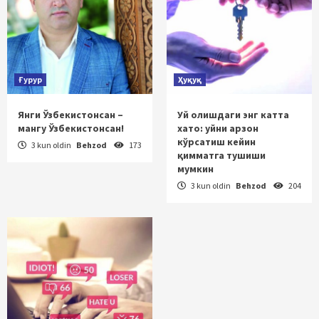
Ғурур
Ҳуқуқ
Янги Ўзбекистонсан –
Уй олишдаги энг катта
мангу Ўзбекистонсан!
хато: уйни арзон
кўрсатиш кейин
3 kun oldin
Behzod
173
қимматга тушиши
мумкин
3 kun oldin
Behzod
204