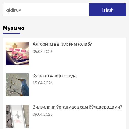
Qidirshish:
Муаммо
Алгоритм ва тил: ким ғолиб?
05.08.2026
Қушлар хавф остида
15.04.2026
Зилзилани ўрганмаса ҳам бўлаверадими?
09.04.2025