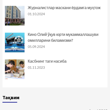
Журналистлар маскани ёрдамга муҳтож
01.10.2024
Кино Олий ўқув юрти мукаммаллашуви
омилларини биламизми?
05.09.2024
Касбнинг таги насиба
01.11.2023
Тақвим