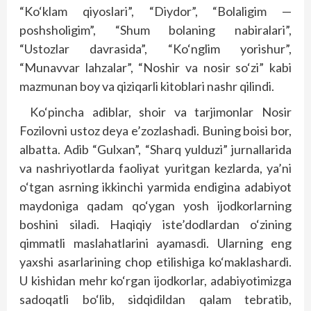
“Ko‘klam qiyoslari”, “Diydor”, “Bolaligim —
poshsholigim”, “Shum bolaning nabiralari”,
“Ustozlar davrasida”, “Ko‘nglim yorishur”,
“Munavvar lahzalar”, “Noshir va nosir so‘zi” kabi
mazmunan boy va qiziqarli kitoblari nashr qilindi.
Ko‘pincha adiblar, shoir va tarjimonlar Nosir
Fozilovni ustoz deya e’zozlashadi. Buning boisi bor,
albatta. Adib “Gulxan”, “Sharq yulduzi” jurnallarida
va nashriyotlarda faoliyat yuritgan kezlarda, ya’ni
o‘tgan asrning ikkinchi yarmida endigina adabiyot
maydoniga qadam qo‘ygan yosh ijodkorlarning
boshini siladi. Haqiqiy iste’dodlardan o‘zining
qimmatli maslahatlarini ayamasdi. Ularning eng
yaxshi asarlarining chop etilishiga ko‘maklashardi.
U kishidan mehr ko‘rgan ijodkorlar, adabiyotimizga
sadoqatli bo‘lib, sidqidildan qalam tebratib,