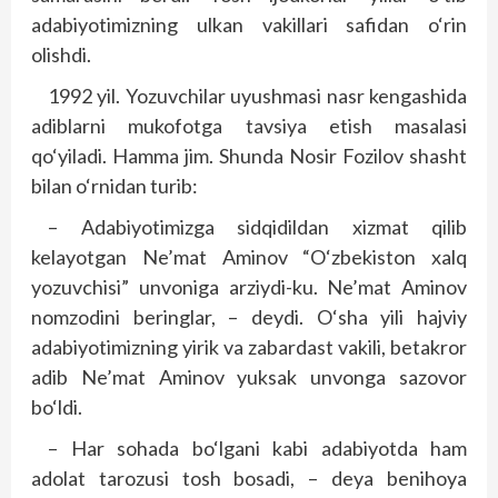
adabiyotimizning ulkan vakillari safidan o‘rin
olishdi.
1992 yil. Yozuvchilar uyushmasi nasr kengashida
adiblarni mukofotga tavsiya etish masalasi
qo‘yiladi. Hamma jim. Shunda Nosir Fozilov shasht
bilan o‘rnidan turib:
– Adabiyotimizga sidqidildan xizmat qilib
kelayotgan Ne’mat Aminov “O‘zbekiston xalq
yozuvchisi” unvoniga arziydi-ku. Ne’mat Aminov
nomzodini beringlar, – deydi. O‘sha yili hajviy
adabiyotimizning yirik va zabardast vakili, betakror
adib Ne’mat Aminov yuksak unvonga sazovor
bo‘ldi.
– Har sohada bo‘lgani kabi adabiyotda ham
adolat tarozusi tosh bosadi, – deya benihoya