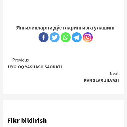
Янгиликларни дўстларингизга улашинг
Continue
Previous
UYG‘OQ YASHASH SAODATI
Reading
Next
RANGLAR JILVASI
Fikr bildirish