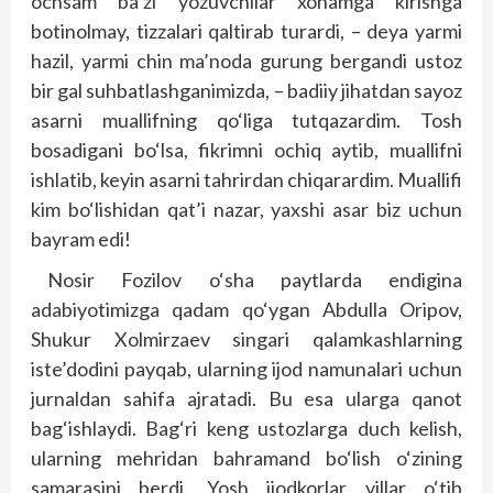
ochsam ba’zi yozuvchilar xonamga kirishga
botinolmay, tizzalari qaltirab turardi, – deya yarmi
hazil, yarmi chin ma’noda gurung bergandi ustoz
bir gal suhbatlashganimizda, – badiiy jihatdan sayoz
asarni muallifning qo‘liga tutqazardim. Tosh
bosadigani bo‘lsa, fikrimni ochiq aytib, muallifni
ishlatib, keyin asarni tahrirdan chiqarardim. Muallifi
kim bo‘lishidan qat’i nazar, yaxshi asar biz uchun
bayram edi!
Nosir Fozilov o‘sha paytlarda endigina
adabiyotimizga qadam qo‘ygan Abdulla Oripov,
Shukur Xolmirzaev singari qalamkashlarning
iste’dodini payqab, ularning ijod namunalari uchun
jurnaldan sahifa ajratadi. Bu esa ularga qanot
bag‘ishlaydi. Bag‘ri keng ustozlarga duch kelish,
ularning mehridan bahramand bo‘lish o‘zining
samarasini berdi. Yosh ijodkorlar yillar o‘tib