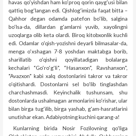
havas qo‘yishdan ham ko‘proq qorin qayg‘usi bilan
qattiq bog‘langan edi. Qishlog‘imizda faqat bitta –
Qahhor degan odamda patefon bo‘lib, salgina
bo‘lsa-da, dillardan g‘amlarni yuvib, xayolingni
uzoqlarga olib keta olardi. Biroq kitobxonlik kuchli
edi. Odamlar o‘qish-yozishni deyarli bilmasalar-da,
menga o‘xshagan 7-8 yoshdan maktabga borib,
sharillatib o‘qishni qoyillatadigan bolalarga
kechalari “Go‘ro‘g‘li”, “Hasanxon”, Ravshanxon”,
“Avazxon” kabi xalq dostonlarini takror va takror
o‘qitishardi. Dostonlarni sel bo‘lib tinglashdan
charchashmasdi. Keyinchalik tushunsam, shu
dostonlarda ushalmagan armonlarini ko‘rishar, ular
bilan birga tug‘ilib, birga yashab, g‘am-hasratlarini
unutishar ekan. Adabiyotning kuchini qarang-a!
Kunlarning birida Nosir Fozilovning qo‘liga