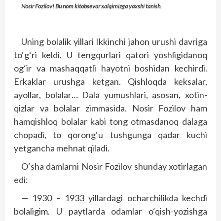
Nosir Fozilov! Bu nom kitobsevar xalqimizga yaxshi tanish.
Uning bolalik yillari Ikkinchi jahon urushi davriga
to‘g‘ri keldi. U tengqurlari qatori yoshligidanoq
og‘ir va mashaqqatli hayotni boshidan kechirdi.
Erkaklar urushga ketgan. Qishloqda keksalar,
ayollar, bolalar… Dala yumushlari, asosan, xotin-
qizlar va bolalar zimmasida. Nosir Fozilov ham
hamqishloq bolalar kabi tong otmasdanoq dalaga
chopadi, to qorong‘u tushgunga qadar kuchi
yetgancha mehnat qiladi.
O‘sha damlarni Nosir Fozilov shunday xotirlagan
edi:
— 1930 – 1933 yillardagi ocharchilikda kechdi
bolaligim. U paytlarda odamlar o‘qish-yozishga