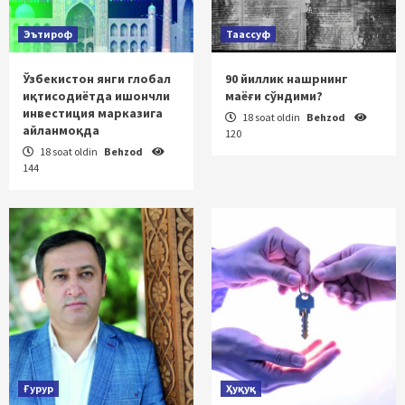
Эътироф
Таассуф
Ўзбекистон янги глобал
90 йиллик нашрнинг
иқтисодиётда ишончли
маёғи сўндими?
инвестиция марказига
18 soat oldin
Behzod
айланмоқда
120
18 soat oldin
Behzod
144
Ғурур
Ҳуқуқ