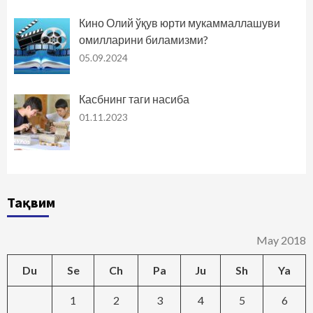
Кино Олий ўқув юрти мукаммаллашуви
омилларини биламизми?
05.09.2024
Касбнинг таги насиба
01.11.2023
Тақвим
May 2018
Du
Se
Ch
Pa
Ju
Sh
Ya
1
2
3
4
5
6