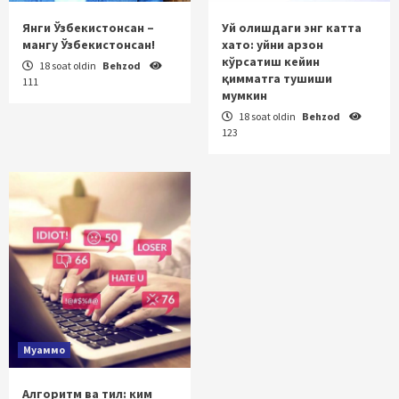
Янги Ўзбекистонсан –
Уй олишдаги энг катта
мангу Ўзбекистонсан!
хато: уйни арзон
кўрсатиш кейин
18 soat oldin
Behzod
қимматга тушиши
111
мумкин
18 soat oldin
Behzod
123
Муаммо
Алгоритм ва тил: ким