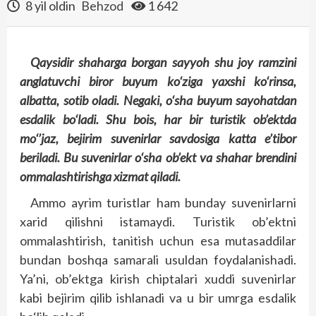
8 yil oldin
Behzod
1 642
Qaysidir shaharga borgan sayyoh shu joy ramzini
anglatuvchi biror buyum ko‘ziga yaxshi ko‘rinsa,
albatta, sotib oladi. Negaki, o‘sha buyum sayohatdan
esdalik bo‘ladi. Shu bois, har bir turistik ob’ektda
mo‘’jaz, bejirim suvenirlar savdosiga katta e’tibor
beriladi. Bu suvenirlar o‘sha ob’ekt va shahar brendini
ommalashtirishga xizmat qiladi.
Ammo ayrim turistlar ham bunday suvenirlarni
xarid qilishni istamaydi. Turistik ob’ektni
ommalashtirish, tanitish uchun esa mutasaddilar
bundan boshqa samarali usuldan foydalanishadi.
Ya’ni, ob’ektga kirish chiptalari xuddi suvenirlar
kabi bejirim qilib ishlanadi va u bir umrga esdalik