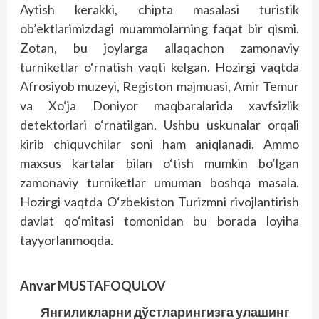
Aytish kerakki, chipta masalasi turistik
ob’ektlarimizdagi muammolarning faqat bir qismi.
Zotan, bu joylarga allaqachon zamonaviy
turniketlar o‘rnatish vaqti kelgan. Hozirgi vaqtda
Afrosiyob muzeyi, Registon majmuasi, Amir Temur
va Xo‘ja Doniyor maqbaralarida xavfsizlik
detektorlari o‘rnatilgan. Ushbu uskunalar orqali
kirib chiquvchilar soni ham aniqlanadi. Ammo
maxsus kartalar bilan o‘tish mumkin bo‘lgan
zamonaviy turniketlar umuman boshqa masala.
Hozirgi vaqtda O‘zbekiston Turizmni rivojlantirish
davlat qo‘mitasi tomonidan bu borada loyiha
tayyorlanmoqda.
Anvar MUSTAFOQULOV
Янгиликларни дўстларингизга улашинг