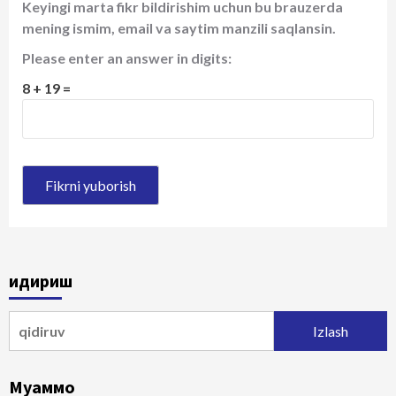
Keyingi marta fikr bildirishim uchun bu brauzerda
mening ismim, email va saytim manzili saqlansin.
Please enter an answer in digits:
8 + 19 =
Қидириш
Qidirshish:
Муаммо