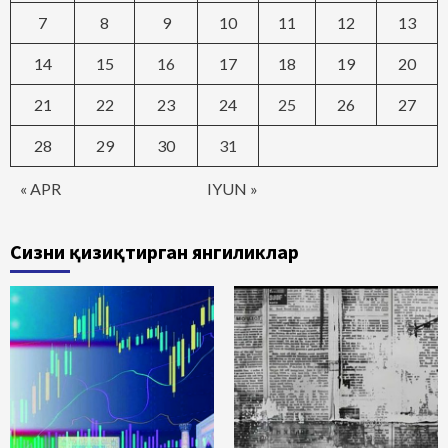
7
8
9
10
11
12
13
14
15
16
17
18
19
20
21
22
23
24
25
26
27
28
29
30
31
« APR
IYUN »
Сизни қизиқтирган янгиликлар