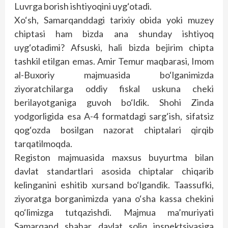
Luvrga borish ishtiyoqini uyg‘otadi.
Xo‘sh, Samarqanddagi tarixiy obida yoki muzey
chiptasi ham bizda ana shunday ishtiyoq
uyg‘otadimi? Afsuski, hali bizda bejirim chipta
tashkil etilgan emas. Amir Temur maqbarasi, Imom
al-Buxoriy majmuasida bo‘lganimizda
ziyoratchilarga oddiy fiskal uskuna cheki
berilayotganiga guvoh bo‘ldik. Shohi Zinda
yodgorligida esa A-4 formatdagi sarg‘ish, sifatsiz
qog‘ozda bosilgan nazorat chiptalari qirqib
tarqatilmoqda.
Registon majmuasida maxsus buyurtma bilan
davlat standartlari asosida chiptalar chiqarib
kelinganini eshitib xursand bo‘lgandik. Taassufki,
ziyoratga borganimizda yana o‘sha kassa chekini
qo‘limizga tutqazishdi. Majmua ma’muriyati
Samarqand shahar davlat soliq inspektsiyasiga