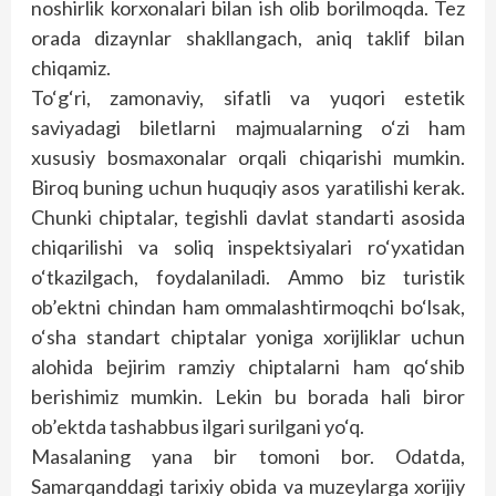
noshirlik korxonalari bilan ish olib borilmoqda. Tez
orada dizaynlar shakllangach, aniq taklif bilan
chiqamiz.
To‘g‘ri, zamonaviy, sifatli va yuqori estetik
saviyadagi biletlarni majmualarning o‘zi ham
xususiy bosmaxonalar orqali chiqarishi mumkin.
Biroq buning uchun huquqiy asos yaratilishi kerak.
Chunki chiptalar, tegishli davlat standarti asosida
chiqarilishi va soliq inspektsiyalari ro‘yxatidan
o‘tkazilgach, foydalaniladi. Ammo biz turistik
ob’ektni chindan ham ommalashtirmoqchi bo‘lsak,
o‘sha standart chiptalar yoniga xorijliklar uchun
alohida bejirim ramziy chiptalarni ham qo‘shib
berishimiz mumkin. Lekin bu borada hali biror
ob’ektda tashabbus ilgari surilgani yo‘q.
Masalaning yana bir tomoni bor. Odatda,
Samarqanddagi tarixiy obida va muzeylarga xorijiy