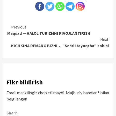
Continue
Previous
Maqsad — HALOL TURIZMNI RIVOJLANTIRISH
Reading
Next
KICHKINA DEMANG BIZNI… “Sehrli tayoqcha” sohibi
Fikr bildirish
Email manzilingiz chop etilmaydi.
Majburiy bandlar
*
bilan
belgilangan
Sharh