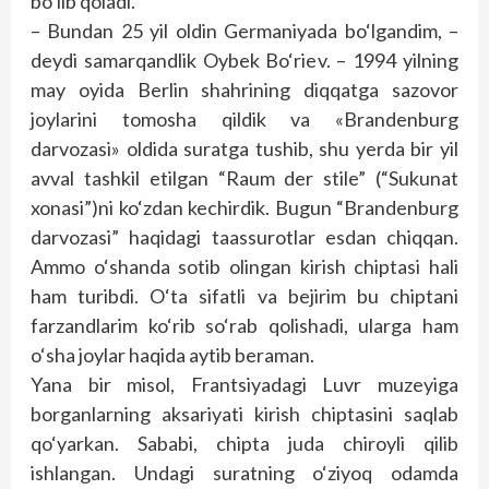
bo‘lib qoladi.
– Bundan 25 yil oldin Germaniyada bo‘lgandim, –
deydi samarqandlik Oybek Bo‘riev. – 1994 yilning
may oyida Berlin shahrining diqqatga sazovor
joylarini tomosha qildik va «Brandenburg
darvozasi» oldida suratga tushib, shu yerda bir yil
avval tashkil etilgan “Raum der stile” (“Sukunat
xonasi”)ni ko‘zdan kechirdik. Bugun “Brandenburg
darvozasi” haqidagi taassurotlar esdan chiqqan.
Ammo o‘shanda sotib olingan kirish chiptasi hali
ham turibdi. O‘ta sifatli va bejirim bu chiptani
farzandlarim ko‘rib so‘rab qolishadi, ularga ham
o‘sha joylar haqida aytib beraman.
Yana bir misol, Frantsiyadagi Luvr muzeyiga
borganlarning aksariyati kirish chiptasini saqlab
qo‘yarkan. Sababi, chipta juda chiroyli qilib
ishlangan. Undagi suratning o‘ziyoq odamda