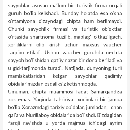
sayyohlar asosan ma’lum bir turistik firma orqali
guruh bo‘lib kelishadi. Bunday holatda esa o‘sha
o‘rtamiyona dizayndagi chipta ham berilmaydi.
Chunki sayyohlik firmasi va turistik ob’ektlar
o‘rtasida shartnoma tuzilib, mablag‘ o‘tkazilgach,
xorijliklarni olib kirish uchun maxsus vaucher
taqdim etiladi. Ushbu vaucher guruhda nechta
sayyoh bo‘lishidan qat’iy nazar bir dona beriladi va
u gid-tarjimonda turadi. Natijada, dunyoning turli
mamlakatlaridan kelgan sayyohlar qadimiy
obidalarimizdan esdaliksiz ketishmoqda.
Umuman, chipta muammosi faqat Samarqandga
xos emas. Yaqinda tahririyat xodimlari bir jamoa
bo‘lib Xorazmdagi tarixiy obidalar, jumladan, Ichan
qal’a va Nurillaboy obidalarida bo‘lishdi. Bizdagidan
farqli ravishda u yerda majmua ichidagi ayrim