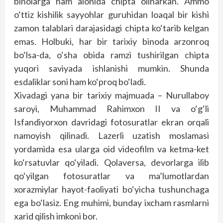
binolarga ham alohida chipta olinarkan. Ammo
o‘ttiz kishilik sayyohlar guruhidan loaqal bir kishi
zamon talablari darajasidagi chipta ko‘tarib kelgan
emas. Holbuki, har bir tarixiy binoda arzonroq
bo‘lsa-da, o‘sha obida ramzi tushirilgan chipta
yuqori saviyada ishlanishi mumkin. Shunda
esdaliklar soni ham ko‘proq bo‘ladi.
Xivadagi yana bir tarixiy majmuada – Nurullaboy
saroyi, Muhammad Rahimxon II va o‘g‘li
Isfandiyorxon davridagi fotosuratlar ekran orqali
namoyish qilinadi. Lazerli uzatish moslamasi
yordamida esa ularga oid videofilm va ketma-ket
ko‘rsatuvlar qo‘yiladi. Qolaversa, devorlarga ilib
qo‘yilgan fotosuratlar va ma’lumotlardan
xorazmiylar hayot-faoliyati bo‘yicha tushunchaga
ega bo‘lasiz. Eng muhimi, bunday ixcham rasmlarni
xarid qilish imkoni bor.