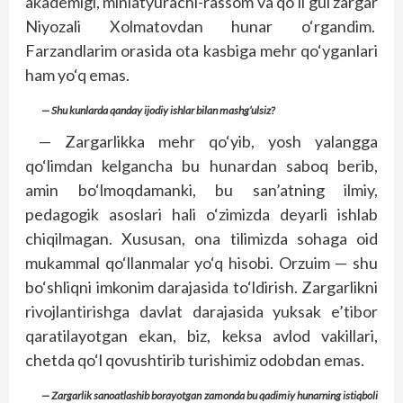
akademigi, miniatyurachi-rassom va qo‘li gul zargar
Niyozali Xolmatovdan hunar o‘rgandim.
Farzandlarim orasida ota kasbiga mehr qo‘yganlari
ham yo‘q emas.
— Shu kunlarda qanday ijodiy ishlar bilan mashg‘ulsiz?
— Zargarlikka mehr qo‘yib, yosh yalangga
qo‘limdan kelgancha bu hunardan saboq berib,
amin bo‘lmoqdamanki, bu san’atning ilmiy,
pedagogik asoslari hali o‘zimizda deyarli ishlab
chiqilmagan. Xususan, ona tilimizda sohaga oid
mukammal qo‘llanmalar yo‘q hisobi. Orzuim — shu
bo‘shliqni imkonim darajasida to‘ldirish. Zargarlikni
rivojlantirishga davlat darajasida yuksak e’tibor
qaratilayotgan ekan, biz, keksa avlod vakillari,
chetda qo‘l qovushtirib turishimiz odobdan emas.
— Zargarlik sanoatlashib borayotgan zamonda bu qadimiy hunarning istiqboli