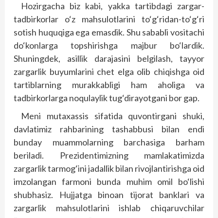
Hozirgacha biz kabi, yakka tartibdagi zargar-
tadbirkorlar o‘z mahsulotlarini to‘g‘ridan-to‘g‘ri
sotish huquqiga ega emasdik. Shu sababli vositachi
do‘konlarga topshirishga majbur bo‘lardik.
Shuningdek, asillik darajasini belgilash, tayyor
zargarlik buyumlarini chet elga olib chiqishga oid
tartiblarning murakkabligi ham aholiga va
tadbirkorlarga noqulaylik tug‘dirayotgani bor gap.
Meni mutaxassis sifatida quvontirgani shuki,
davlatimiz rahbarining tashabbusi bilan endi
bunday muammolarning barchasiga barham
beriladi. Prezidentimizning mamlakatimizda
zargarlik tarmog‘ini jadallik bilan rivojlantirishga oid
imzolangan farmoni bunda muhim omil bo‘lishi
shubhasiz. Hujjatga binoan tijorat banklari va
zargarlik mahsulotlarini ishlab chiqaruvchilar