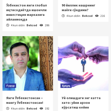
Ўзбекистон янги глобал
90 йиллик нашрнинг
иқтисодиётда ишончли
маёғи сўндими?
инвестиция марказига
4 kun oldin
Behzod
216
айланмоқда
4 kun oldin
Behzod
286
Ғурур
Ҳуқуқ
Янги Ўзбекистонсан –
Уй олишдаги энг катта
мангу Ўзбекистонсан!
хато: уйни арзон
кўрсатиш кейин
4 kun oldin
Behzod
192