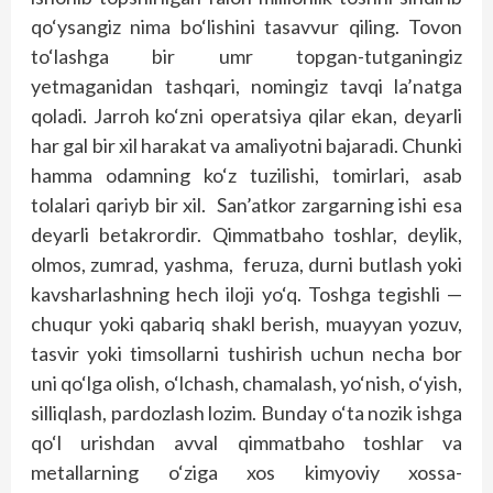
qo‘ysangiz nima bo‘lishini tasavvur qiling. Tovon
to‘lashga bir umr topgan-tutganingiz
yetmaganidan tashqari, nomingiz tavqi la’natga
qoladi. Jarroh ko‘zni operatsiya qilar ekan, deyarli
har gal bir xil harakat va amaliyotni bajaradi. Chunki
hamma odamning ko‘z tuzilishi, tomirlari, asab
tolalari qariyb bir xil. San’atkor zargarning ishi esa
deyarli betakrordir. Qimmatbaho toshlar, deylik,
olmos, zumrad, yashma, feruza, durni butlash yoki
kavsharlashning hech iloji yo‘q. Toshga tegishli —
chuqur yoki qabariq shakl berish, muayyan yozuv,
tasvir yoki timsollarni tushirish uchun necha bor
uni qo‘lga olish, o‘lchash, chamalash, yo‘nish, o‘yish,
silliqlash, pardozlash lozim. Bunday o‘ta nozik ishga
qo‘l urishdan avval qimmatbaho toshlar va
metallarning o‘ziga xos kimyoviy xossa-