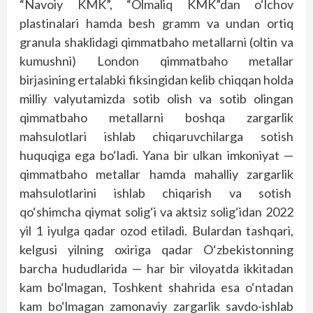
“Navoiy KMK”, “Olmaliq KMK”dan o‘lchov
plastinalari hamda besh gramm va undan ortiq
granula shaklidagi qimmatbaho metallarni (oltin va
kumushni) London qimmatbaho metallar
birjasining ertalabki fiksingidan kelib chiqqan holda
milliy valyutamizda sotib olish va sotib olingan
qimmatbaho metallarni boshqa zargarlik
mahsulotlari ishlab chiqaruvchilarga sotish
huquqiga ega bo‘ladi. Yana bir ulkan imkoniyat —
qimmatbaho metallar hamda mahalliy zargarlik
mahsulotlarini ishlab chiqarish va sotish
qo‘shimcha qiymat solig‘i va aktsiz solig‘idan 2022
yil 1 iyulga qadar ozod etiladi. Bulardan tashqari,
kelgusi yilning oxiriga qadar O‘zbekistonning
barcha hududlarida — har bir viloyatda ikkitadan
kam bo‘lmagan, Toshkent shahrida esa o‘ntadan
kam bo‘lmagan zamonaviy zargarlik savdo-ishlab