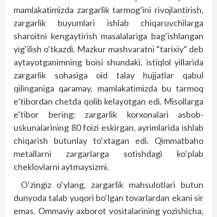
mamlakatimizda zargarlik tarmog‘ini rivojlantirish,
zargarlik buyumlari ishlab chiqaruvchilarga
sharoitni kengaytirish masalalariga bag‘ishlangan
yig‘ilish o‘tkazdi. Mazkur mashvaratni “tarixiy” deb
aytayotganimning boisi shundaki, istiqlol yillarida
zargarlik sohasiga oid talay hujjatlar qabul
qilinganiga qaramay, mamlakatimizda bu tarmoq
e’tibordan chetda qolib kelayotgan edi. Misollarga
e’tibor bering: zargarlik korxonalari asbob-
uskunalarining 80 foizi eskirgan, ayrimlarida ishlab
chiqarish butunlay to‘xtagan edi. Qimmatbaho
metallarni zargarlarga sotishdagi ko‘plab
cheklovlarni aytmaysizmi.
O‘zingiz o‘ylang, zargarlik mahsulotlari butun
dunyoda talab yuqori bo‘lgan tovarlardan ekani sir
emas. Ommaviy axborot vositalarining yozishicha,