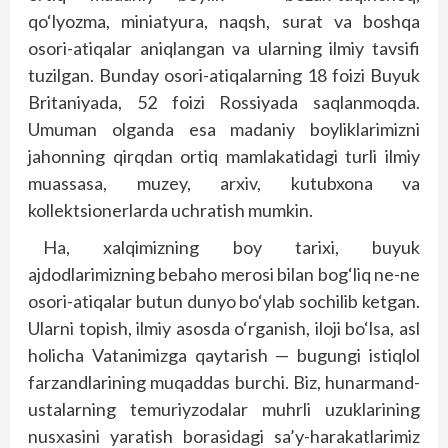
qo‘lyozma, miniatyura, naqsh, surat va boshqa
osori-atiqalar aniqlangan va ularning ilmiy tavsifi
tuzilgan. Bunday osori-atiqalarning 18 foizi Buyuk
Britaniyada, 52 foizi Rossiyada saqlanmoqda.
Umuman olganda esa madaniy boyliklarimizni
jahonning qirqdan ortiq mamlakatidagi turli ilmiy
muassasa, muzey, arxiv, kutubxona va
kollektsionerlarda uchratish mumkin.
Ha, xalqimizning boy tarixi, buyuk
ajdodlarimizning bebaho merosi bilan bog‘liq ne-ne
osori-atiqalar butun dunyo bo‘ylab sochilib ketgan.
Ularni topish, ilmiy asosda o‘rganish, iloji bo‘lsa, asl
holicha Vatanimizga qaytarish — bugungi istiqlol
farzandlarining muqaddas burchi. Biz, hunarmand-
ustalarning temuriyzodalar muhrli uzuklarining
nusxasini yaratish borasidagi sa’y-harakatlarimiz