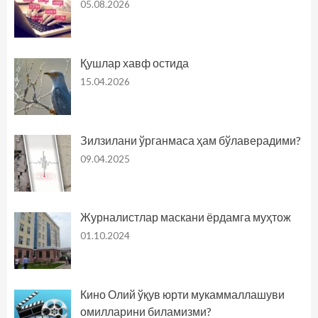
05.08.2026
Қушлар хавф остида
15.04.2026
Зилзилани ўрганмаса ҳам бўлаверадими?
09.04.2025
Журналистлар маскани ёрдамга муҳтож
01.10.2024
Кино Олий ўқув юрти мукаммаллашуви
омилларини биламизми?