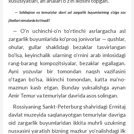
xususiyatlari, an’analari o‘z in’ikosini topgan.
— Sohibqiron va temuriylar davri asl zargarlik buyumlarining o‘ziga xos
jihatlari nimalarda ko‘rinadi?
— O‘n uchinchi-o‘n to‘rtinchi asrlargacha asl
zargarlik buyumlarida ko‘proq jonivorlar — qushlar,
ohular, gullar shaklidagi bezaklar tasvirlangan
bo‘lsa, keyinchalik ularning o‘rnini arab imlosidagi
rang-barang kompozitsiyalar, bezaklar egallagan.
Ayni yozuvlar bir tomondan naqsh vazifasini
o‘tagan bo‘lsa, ikkinchi tomondan, katta ma’no-
mazmun kasb etgan. Bunday yuksalishga aynan
Amir Temur va temuriylar davrida asos solingan.
Rossiyaning Sankt-Peterburg shahridagi Ermitaj
davlat muzeyida saqlanayotgan temuriylar davriga
oid zargarlik buyumlaridan ikkita muhrli uzukning
nusxasini yaratish bizning mazkur yo‘nalishdagi ilk