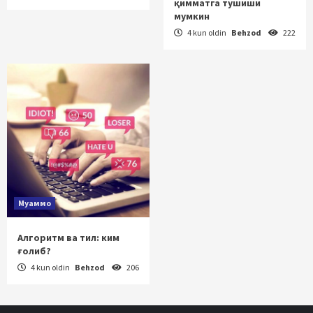
қимматга тушиши
мумкин
4 kun oldin
Behzod
222
Муаммо
Алгоритм ва тил: ким
ғолиб?
4 kun oldin
Behzod
206