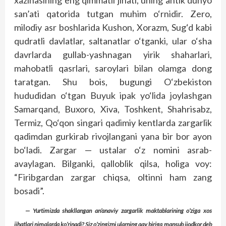
xazinasining eng qimmatli jihati, uning antik dunyo
san’ati qatorida tutgan muhim o‘rnidir. Zero,
milodiy asr boshlarida Kushon, Xorazm, Sug‘d kabi
qudratli davlatlar, saltanatlar o‘tganki, ular o‘sha
davrlarda gullab-yashnagan yirik shaharlari,
mahobatli qasrlari, saroylari bilan olamga dong
taratgan. Shu bois, bugungi O‘zbekiston
hududidan o‘tgan Buyuk ipak yo‘lida joylashgan
Samarqand, Buxoro, Xiva, Toshkent, Shahrisabz,
Termiz, Qo‘qon singari qadimiy kentlarda zargarlik
qadimdan gurkirab rivojlangani yana bir bor ayon
bo‘ladi. Zargar — ustalar o‘z nomini asrab-
avaylagan. Bilganki, qalloblik qilsa, holiga voy:
“Firibgardan zargar chiqsa, oltinni ham zang
bosadi”.
— Yurtimizda shakllangan an’anaviy zargarlik maktablarining o‘ziga xos
jihatlari nimalarda ko‘rinadi? Siz o‘zingizni ularning qay biriga mansub ijodkor deb