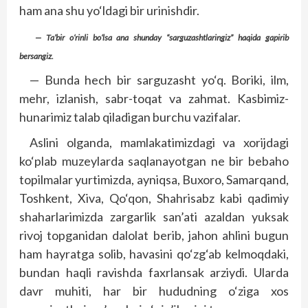
ham ana shu yo‘ldagi bir urinishdir.
— Ta’bir o‘rinli bo‘lsa ana shunday “sarguzashtlaringiz” haqida gapirib
bersangiz.
— Bunda hech bir sarguzasht yo‘q. Boriki, ilm,
mehr, izlanish, sabr-toqat va zahmat. Kasbimiz-
hunarimiz talab qiladigan burchu vazifalar.
Aslini olganda, mamlakatimizdagi va xorijdagi
ko‘plab muzeylarda saqlanayotgan ne bir bebaho
topilmalar yurtimizda, ayniqsa, Buxoro, Samarqand,
Toshkent, Xiva, Qo‘qon, Shahrisabz kabi qadimiy
shaharlarimizda zargarlik san’ati azaldan yuksak
rivoj topganidan dalolat berib, jahon ahlini bugun
ham hayratga solib, havasini qo‘zg‘ab kelmoqdaki,
bundan haqli ravishda faxrlansak arziydi. Ularda
davr muhiti, har bir hududning o‘ziga xos