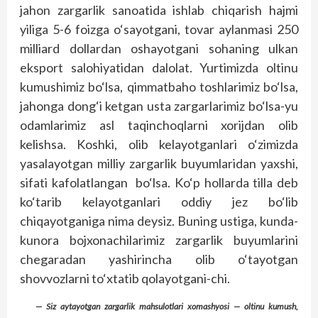
jahon zargarlik sanoatida ishlab chiqarish hajmi
yiliga 5-6 foizga o‘sayotgani, tovar aylanmasi 250
milliard dollardan oshayotgani sohaning ulkan
eksport salohiyatidan dalolat. Yurtimizda oltinu
kumushimiz bo‘lsa, qimmatbaho toshlarimiz bo‘lsa,
jahonga dong‘i ketgan usta zargarlarimiz bo‘lsa-yu
odamlarimiz asl taqinchoqlarni xorijdan olib
kelishsa. Koshki, olib kelayotganlari o‘zimizda
yasalayotgan milliy zargarlik buyumlaridan yaxshi,
sifati kafolatlangan bo‘lsa. Ko‘p hollarda tilla deb
ko‘tarib kelayotganlari oddiy jez bo‘lib
chiqayotganiga nima deysiz. Buning ustiga, kunda-
kunora bojxonachilarimiz zargarlik buyumlarini
chegaradan yashirincha olib o‘tayotgan
shovvozlarni to‘xtatib qolayotgani-chi.
— Siz aytayotgan zargarlik mahsulotlari xomashyosi — oltinu kumush,