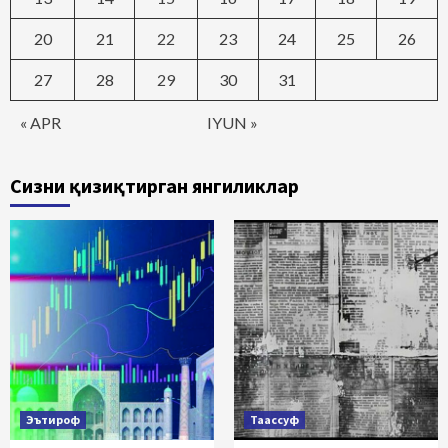
20
21
22
23
24
25
26
27
28
29
30
31
« APR
IYUN »
Сизни қизиқтирган янгиликлар
Эътироф
Таассуф