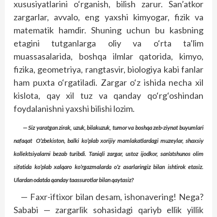
xususiyatlarini o‘rganish, bilish zarur. San’atkor
zargarlar, avvalo, eng yaxshi kimyogar, fizik va
matematik hamdir. Shuning uchun bu kasbning
etagini tutganlarga oliy va o‘rta ta’lim
muassasalarida, boshqa ilmlar qatorida, kimyo,
fizika, geometriya, rangtasvir, biologiya kabi fanlar
ham puxta o‘rgatiladi. Zargar o‘z ishida necha xil
kislota, qay xil tuz va qanday qo‘rg‘oshindan
foydalanishni yaxshi bilishi lozim.
— Siz yaratgan zirak, uzuk, bilakuzuk, tumor va boshqa zeb-ziynat buyumlari
nafaqat O‘zbekiston, balki ko‘plab xorijiy mamlakatlardagi muzeylar, shaxsiy
kollektsiyalarni bezab turibdi. Taniqli zargar, ustoz ijodkor, san’atshunos olim
sifatida ko‘plab xalqaro ko‘rgazmalarda o‘z asarlaringiz bilan ishtirok etasiz.
Ulardan odatda qanday taassurotlar bilan qaytasiz?
— Faxr-iftixor bilan desam, ishonavering! Nega?
Sababi — zargarlik sohasidagi qariyb ellik yillik