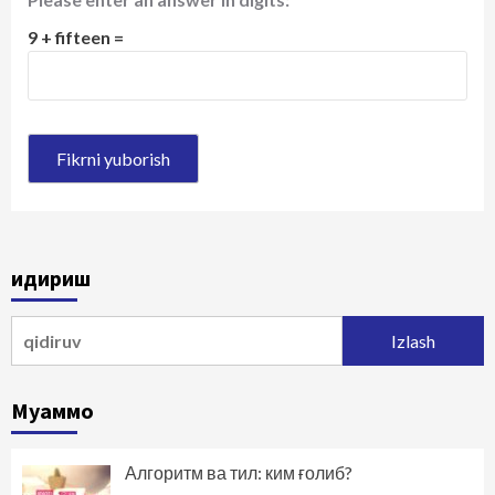
9 + fifteen =
Қидириш
Qidirshish:
Муаммо
Алгоритм ва тил: ким ғолиб?