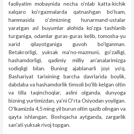
faoliyatim mobaynida necha o‘nlab katta-kichik
xalqaro ko‘rgazmalarda qatnashgan bo‘lsam,
hammasida o‘zimizning hunarmand-ustalar
yaratgan asl buyumlar alohida ko‘zga tashlanib
turganiga, odamlar guras-guras kelib, tomosha-yu
xarid qilayotganiga guvoh bo‘lganman.
Betakrorligi, yuksak ma’no-mazmuni, go‘zalligi,
hashamdorligi, qadimiy milliy an’analarimizga
sodiqligi bilan. Buning ajablanarli joyi yo‘q.
Bashariyat tarixining barcha davrlarida boylik,
dabdaba va hashamdorlik timsoli bo‘lib kelgan oltin
va tilla taqinchoqlar, aslini olganda, dunyoga
bizning yurtimizdan, ya’ni O‘rta Osiyodan yoyilgan.
O‘lkamizda 4,5 ming yil burun oltin qazib olingan va
qayta ishlangan. Boshqacha aytganda, zargarlik
san’ati yuksak rivoj topgan.