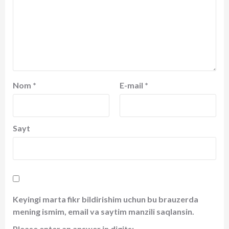
Nom
*
E-mail
*
Sayt
Keyingi marta fikr bildirishim uchun bu brauzerda
mening ismim, email va saytim manzili saqlansin.
Please enter an answer in digits: