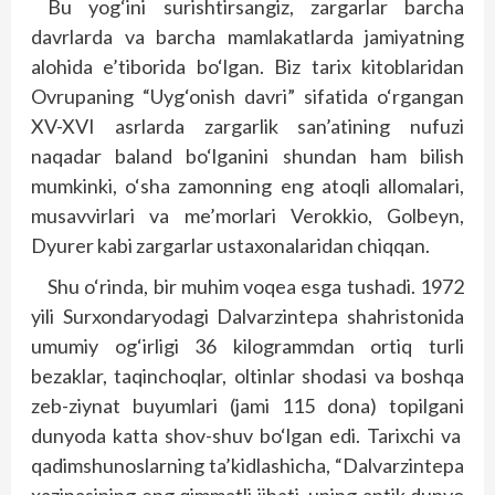
Bu yog‘ini surishtirsangiz, zargarlar barcha
davrlarda va barcha mamlakatlarda jamiyatning
alohida e’tiborida bo‘lgan. Biz tarix kitoblaridan
Ovrupaning “Uyg‘onish davri” sifatida o‘rgangan
XV-XVI asrlarda zargarlik san’atining nufuzi
naqadar baland bo‘lganini shundan ham bilish
mumkinki, o‘sha zamonning eng atoqli allomalari,
musavvirlari va me’morlari Verokkio, Golbeyn,
Dyurer kabi zargarlar ustaxonalaridan chiqqan.
Shu o‘rinda, bir muhim voqea esga tushadi. 1972
yili Surxondaryodagi Dalvarzintepa shahristonida
umumiy og‘irligi 36 kilogrammdan ortiq turli
bezaklar, taqinchoqlar, oltinlar shodasi va boshqa
zeb-ziynat buyumlari (jami 115 dona) topilgani
dunyoda katta shov-shuv bo‘lgan edi. Tarixchi va
qadimshunoslarning ta’kidlashicha, “Dalvarzintepa