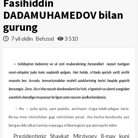
Fasihiddin
DADAMUHAMEDOV bilan
gurung
7 yil oldin
Behzod
3 510
— Sohibqiron bobomiz va ul zoti muborakning farzandlari nazari tushgan
osori-atiqalar juda kam saqlanib qolgan. Har holda, o‘rtada qariyb yetti asrlik
masofa bor. Avvalo, temuriyzodalar muhrli uzuklarining tarixi haqida gapirib
bersangiz. Zero, Siz o‘sha noyob durdonalarni ko‘rish, o‘rganish va ularni yangidan
yaratish sharafiga muyassar bo‘lgan usta rassom ijodkorlardansiz.
— Bu — juda qiziq, ayni paytda, anchayin o‘yga toldiradigan tarix.
Biroq men o‘tmishdan gap ochishdan avval, shu kecha-kunduzda yuz
bergan ikki ulkan tarixiy voqeaga e’tiboringizni qaratmoqchi edim.
Prezidentimiz Shavkat Mirziyoev 8-may kuni