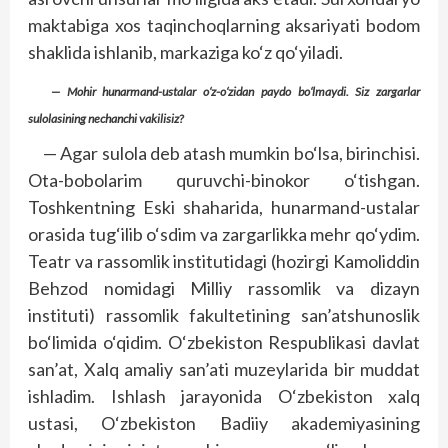
maktabiga xos taqinchoqlarning aksariyati bodom
shaklida ishlanib, markaziga ko‘z qo‘yiladi.
— Mohir hunarmand-ustalar o‘z-o‘zidan paydo bo‘lmaydi. Siz zargarlar
sulolasining nechanchi vakilisiz?
— Agar sulola deb atash mumkin bo‘lsa, birinchisi.
Ota-bobolarim quruvchi-binokor o‘tishgan.
Toshkentning Eski shaharida, hunarmand-ustalar
orasida tug‘ilib o‘sdim va zargarlikka mehr qo‘ydim.
Teatr va rassomlik institutidagi (hozirgi Kamoliddin
Behzod nomidagi Milliy rassomlik va dizayn
instituti) rassomlik fakultetining san’atshunoslik
bo‘limida o‘qidim. O‘zbekiston Respublikasi davlat
san’at, Xalq amaliy san’ati muzeylarida bir muddat
ishladim. Ishlash jarayonida O‘zbekiston xalq
ustasi, O‘zbekiston Badiiy akademiyasining