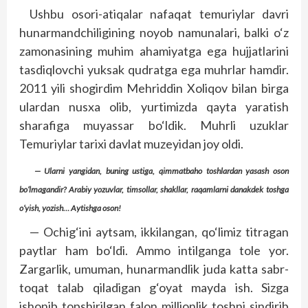
Ushbu osori-atiqalar nafaqat temuriylar davri
hunarmandchiligining noyob namunalari, balki o‘z
zamonasining muhim ahamiyatga ega hujjatlarini
tasdiqlovchi yuksak qudratga ega muhrlar hamdir.
2011 yili shogirdim Mehriddin Xoliqov bilan birga
ulardan nusxa olib, yurtimizda qayta yaratish
sharafiga muyassar bo‘ldik. Muhrli uzuklar
Temuriylar tarixi davlat muzeyidan joy oldi.
— Ularni yangidan, buning ustiga, qimmatbaho toshlardan yasash oson
bo‘lmagandir? Arabiy yozuvlar, timsollar, shakllar, raqamlarni danakdek toshga
o‘yish, yozish… Aytishga oson!
— Ochig‘ini aytsam, ikkilangan, qo‘limiz titragan
paytlar ham bo‘ldi. Ammo intilganga tole yor.
Zargarlik, umuman, hunarmandlik juda katta sabr-
toqat talab qiladigan g‘oyat mayda ish. Sizga
ishonib topshirilgan falon millionlik toshni sindirib