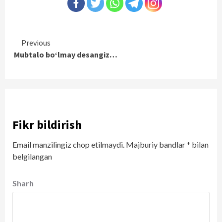
Continue
Previous
Mubtalo bo‘lmay desangiz…
Reading
Fikr bildirish
Email manzilingiz chop etilmaydi.
Majburiy bandlar
*
bilan
belgilangan
Sharh