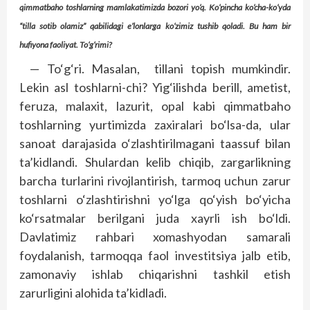
qimmatbaho toshlarning mamlakatimizda bozori yo‘q. Ko‘pincha ko‘cha-ko‘yda
“tilla sotib olamiz” qabilidagi e’lonlarga ko‘zimiz tushib qoladi. Bu ham bir
hufiyona faoliyat. To‘g‘rimi?
— To‘g‘ri. Masalan, tillani topish mumkindir.
Lekin asl toshlarni-chi? Yig‘ilishda berill, ametist,
feruza, malaxit, lazurit, opal kabi qimmatbaho
toshlarning yurtimizda zaxiralari bo‘lsa-da, ular
sanoat darajasida o‘zlashtirilmagani taassuf bilan
ta’kidlandi. Shulardan kelib chiqib, zargarlikning
barcha turlarini rivojlantirish, tarmoq uchun zarur
toshlarni o‘zlashtirishni yo‘lga qo‘yish bo‘yicha
ko‘rsatmalar berilgani juda xayrli ish bo‘ldi.
Davlatimiz rahbari xomashyodan samarali
foydalanish, tarmoqqa faol investitsiya jalb etib,
zamonaviy ishlab chiqarishni tashkil etish
zarurligini alohida ta’kidladi.