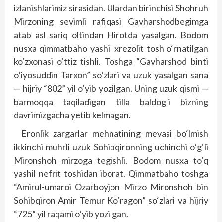
izlanishlarimiz sirasidan. Ulardan birinchisi Shohruh
Mirzoning sevimli rafiqasi Gavharshodbegimga
atab asl sariq oltindan Hirotda yasalgan. Bodom
nusxa qimmatbaho yashil xrezolit tosh o‘rnatilgan
ko‘zxonasi o‘ttiz tishli. Toshga “Gavharshod binti
o‘iyosuddin Tarxon” so‘zlari va uzuk yasalgan sana
— hijriy “802” yil o‘yib yozilgan. Uning uzuk qismi —
barmoqqa taqiladigan tilla baldog‘i bizning
davrimizgacha yetib kelmagan.
Eronlik zargarlar mehnatining mevasi bo‘lmish
ikkinchi muhrli uzuk Sohibqironning uchinchi o‘g‘li
Mironshoh mirzoga tegishli. Bodom nusxa to‘q
yashil nefrit toshidan iborat. Qimmatbaho toshga
“Amirul-umaroi Ozarboyjon Mirzo Mironshoh bin
Sohibqiron Amir Temur Ko‘ragon” so‘zlari va hijriy
“725” yil raqami o‘yib yozilgan.