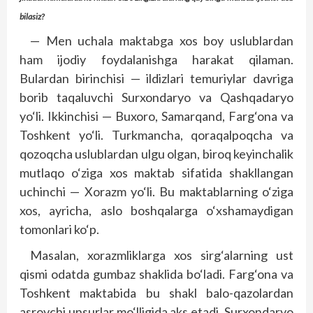
bilasiz?
— Men uchala maktabga xos boy uslublardan
ham ijodiy foydalanishga harakat qilaman.
Bulardan birinchisi — ildizlari temuriylar davriga
borib taqaluvchi Surxondaryo va Qashqadaryo
yo‘li. Ikkinchisi — Buxoro, Samarqand, Farg‘ona va
Toshkent yo‘li. Turkmancha, qoraqalpoqcha va
qozoqcha uslublardan ulgu olgan, biroq keyinchalik
mutlaqo o‘ziga xos maktab sifatida shakllangan
uchinchi — Xorazm yo‘li. Bu maktablarning o‘ziga
xos, ayricha, aslo boshqalarga o‘xshamaydigan
tomonlari ko‘p.
Masalan, xorazmliklarga xos sirg‘alarning ust
qismi odatda gumbaz shaklida bo‘ladi. Farg‘ona va
Toshkent maktabida bu shakl balo-qazolardan
asrovchi unsurlar mo‘lligida aks etadi. Surxondaryo