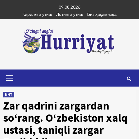
Skip
09.08.2026
to
Кириллга ўтиш
Лотинга ўтиш
Биз ҳақимизда
content
Primary
Menu
NNT
Zar qadrini zargardan
so‘rang. O‘zbekiston xalq
ustasi, taniqli zargar