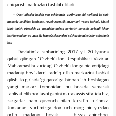
chiqarish markazlari tashkil etiladi.
— Osori-atiqalar haqida gap ochilganda, yurtimizga oid xorijdagi ko‘plab
madaniy boyliklar, jumladan, noyob zargarlik buyumlari, yodga tushadi. Ularni
izlab topish, o‘rganish va mamlakatimizga qaytarish borasida ko‘lamli ishlar
boshlanganidan va unga Siz ham o‘z hissangizni qo‘shayotganingizdan xabarimiz
bor.
— Davlatimiz rahbarining 2017 yil 20 iyunda
qabul qilingan “O‘zbekiston Respublikasi Vazirlar
Mahkamasi huzuridagi O‘zbekistonga oid xorijdagi
madaniy boyliklarni tadqiq etish markazini tashkil
qilish to‘g‘risida”gi qaroriga binoan ish boshlagan
yangi markaz tomonidan bu borada samarali
faoliyat olib borilayotganini mutaxassis sifatida biz,
zargarlar ham quvonch bilan kuzatib turibmiz.
Jumladan, yurtimizga doir uch ming bir yuzdan
ortiq madaniy boylik — bezak-taqinchoq,