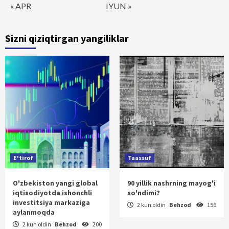
« APR
IYUN »
Sizni qiziqtirgan yangiliklar
E'tirof
Taassuf
O'zbekiston yangi global
90 yillik nashrning mayog'i
iqtisodiyotda ishonchli
so'ndimi?
investitsiya markaziga
2 kun oldin
Behzod
156
aylanmoqda
2 kun oldin
Behzod
200