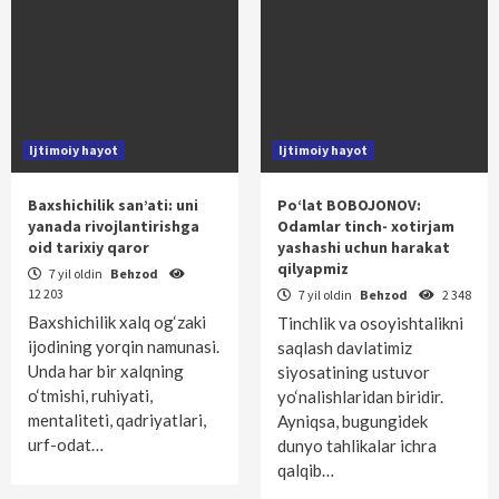
Ijtimoiy hayot
Ijtimoiy hayot
Baxshichilik san’ati: uni
Po‘lat BOBOJONOV:
yanada rivojlantirishga
Odamlar tinch- xotirjam
oid tarixiy qaror
yashashi uchun harakat
qilyapmiz
7 yil oldin
Behzod
12 203
7 yil oldin
Behzod
2 348
Baxshichilik xalq og‘zaki
Tinchlik va osoyishtalikni
ijodining yorqin namunasi.
saqlash davlatimiz
Unda har bir xalqning
siyosatining ustuvor
o‘tmishi, ruhiyati,
yo‘nalishlaridan biridir.
mentaliteti, qadriyatlari,
Ayniqsa, bugungidek
urf-odat…
dunyo tahlikalar ichra
qalqib…