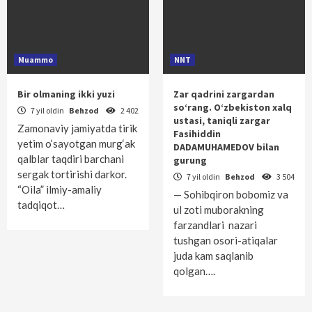
Muammo
NNT
Bir olmaning ikki yuzi
Zar qadrini zargardan
so‘rang. O‘zbekiston xalq
7 yil oldin
Behzod
2 402
ustasi, taniqli zargar
Zamonaviy jamiyatda tirik
Fasihiddin
yetim o‘sayotgan murg‘ak
DADAMUHAMEDOV bilan
qalblar taqdiri barchani
gurung
sergak tortirishi darkor.
7 yil oldin
Behzod
3 504
“Oila” ilmiy-amaliy
— Sohibqiron bobomiz va
tadqiqot…
ul zoti muborakning
farzandlari nazari
tushgan osori-atiqalar
juda kam saqlanib
qolgan….