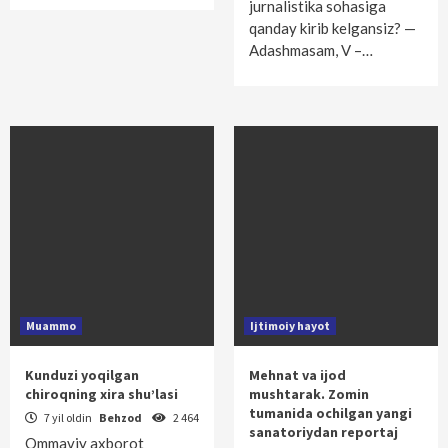
jurnalistika sohasiga
qanday kirib kelgansiz? —
Adashmasam, V –…
Muammo
Ijtimoiy hayot
Kunduzi yoqilgan
Mehnat va ijod
chiroqning xira shu’lasi
mushtarak. Zomin
tumanida ochilgan yangi
7 yil oldin
Behzod
2 464
sanatoriydan reportaj
Ommaviy axborot