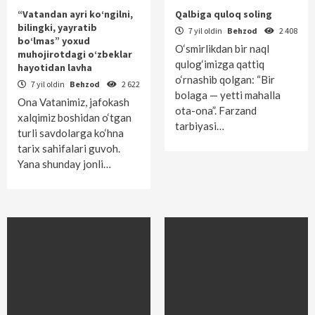
“Vatandan ayri ko‘ngilni,
Qalbiga quloq soling
bilingki, yayratib
7 yil oldin
Behzod
2 408
bo‘lmas” yoxud
O‘smirlikdan bir naql
muhojirotdagi o‘zbeklar
qulog‘imizga qattiq
hayotidan lavha
o‘rnashib qolgan: “Bir
7 yil oldin
Behzod
2 622
bolaga — yetti mahalla
Ona Vatanimiz, jafokash
ota-ona”. Farzand
xalqimiz boshidan o‘tgan
tarbiyasi…
turli savdolarga ko‘hna
tarix sahifalari guvoh.
Yana shunday jonli…