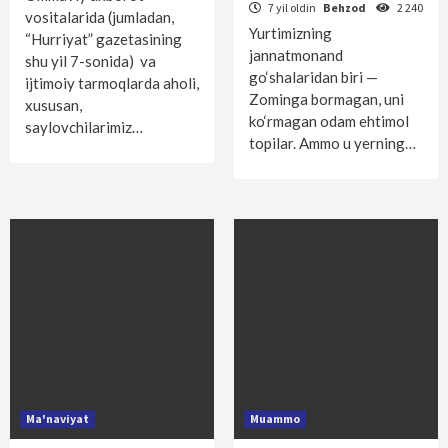
7 yil oldin
Behzod
2 240
vositalarida (jumladan,
Yurtimizning
“Hurriyat” gazetasining
jannatmonand
shu yil 7-sonida) va
go‘shalaridan biri —
ijtimoiy tarmoqlarda aholi,
Zominga bormagan, uni
xususan,
ko‘rmagan odam ehtimol
saylovchilarimiz…
topilar. Ammo u yerning…
Ma'naviyat
Muammo