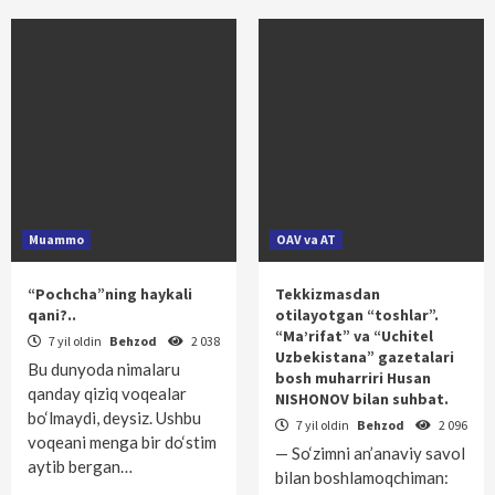
Muammo
OAV va AT
“Pochcha”ning haykali
Tekkizmasdan
qani?..
otilayotgan “toshlar”.
“Ma’rifat” va “Uchitel
7 yil oldin
Behzod
2 038
Uzbekistana” gazetalari
Bu dunyoda nimalaru
bosh muharriri Husan
qanday qiziq voqealar
NISHONOV bilan suhbat.
bo‘lmaydi, deysiz. Ushbu
7 yil oldin
Behzod
2 096
voqeani menga bir do‘stim
— So‘zimni an’anaviy savol
aytib bergan…
bilan boshlamoqchiman: