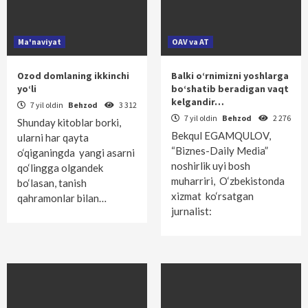
Ma'naviyat
OAV va AT
Ozod domlaning ikkinchi
Balki o‘rnimizni yoshlarga
yo‘li
bo‘shatib beradigan vaqt
kelgandir…
7 yil oldin
Behzod
3 312
7 yil oldin
Behzod
2 276
Shunday kitoblar borki,
Bekqul EGAMQULOV,
ularni har qayta
“Biznes-Daily Media”
o‘qiganingda yangi asarni
noshirlik uyi bosh
qo‘lingga olgandek
muharriri, O‘zbekistonda
bo‘lasan, tanish
xizmat ko‘rsatgan
qahramonlar bilan…
jurnalist: