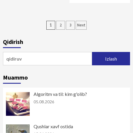
Maqolalar
1
2
3
Next
bo‘yicha
Qidirish
harakatlanish
Qidirshish:
Muammo
Algoritm va til: kim g'olib?
05.08.2026
Qushlar xavf ostida