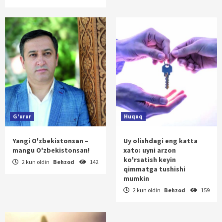
G'urur
Huquq
Yangi O'zbekistonsan –
Uy olishdagi eng katta
mangu O'zbekistonsan!
xato: uyni arzon
ko'rsatish keyin
2 kun oldin
Behzod
142
qimmatga tushishi
mumkin
2 kun oldin
Behzod
159