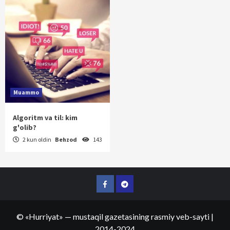
Muammo
Algoritm va til: kim
g'olib?
2 kun oldin
Behzod
143
Facebook
Telegram
©
«Hurriyat»
— mustaqil gazetasining rasmiy veb-sayti
|
2014-2024