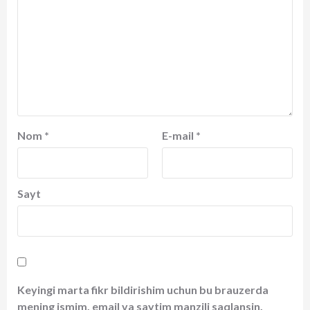
Nom
*
E-mail
*
Sayt
Keyingi marta fikr bildirishim uchun bu brauzerda
mening ismim, email va saytim manzili saqlansin.