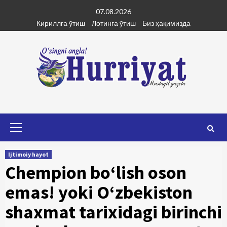
Skip
07.08.2026
to
Кириллга ўтиш
Лотинга ўтиш
Биз ҳақимизда
content
Primary
Menu
Ijtimoiy hayot
Chempion bo‘lish oson
emas! yoki O‘zbekiston
shaxmat tarixidagi birinchi