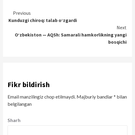
Continue
Previous
Kunduzgi chiroq: talab o‘zgardi
Reading
Next
O‘zbekiston — AQSh: Samarali hamkorlikning yangi
bosqichi
Fikr bildirish
Email manzilingiz chop etilmaydi.
Majburiy bandlar
*
bilan
belgilangan
Sharh