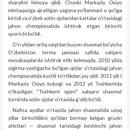
sharafini himoya qildi. Chunki Markaziy Osiyo
mintaqasiga ajratilgan yagona yo‘llanmani u qo‘lga
kiritdi va o‘zbek xotin-qizlaridan kattalar o‘rtasidagi
jahon chempionatida ishtirok etgan birinchi
sportchi bo‘ldi.
O‘n yildan ortiq vaqtdan buyon shaxmat bo‘yicha
O‘zbekiston terma jamoasi safida xalqaro
musobaqalarda ishtirok etib kelmoqda. 2010 yilda
yigirma yoshgacha bo‘lgan qizlar o‘rtasidagi jahon
chempionatida kuchli to‘rtlikdan joy oldi. 2011 yili I
Markaziy Osiyo kubogi va 2012 yil Toshkentda
o‘tkazilgan “Toshkent open” xalqaro shaxmat
turnirida xotin-qizlar o‘rtasida g‘olib bo‘ldi.
Nafisa ayollar o‘rtasida jahon shaxmatida uzoq
yillar birinchilikni qo‘l­dan bermay kelgan gruzin
atletlari — shaxmat tarixidagi beshinchi jahon