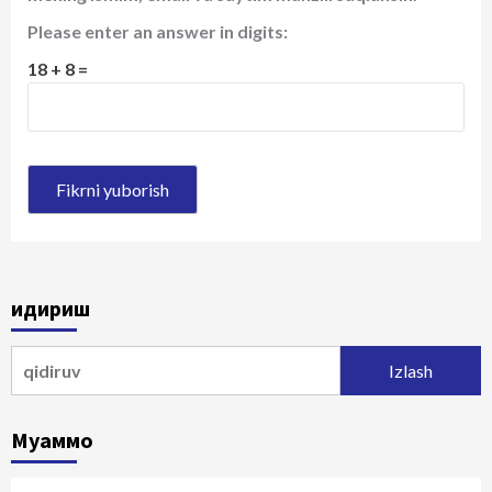
Please enter an answer in digits:
18 + 8 =
Қидириш
Qidirshish:
Муаммо