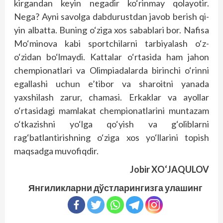
kirgandan keyin negadir ko‘rinmay qolayotir.
Nega? Ayni savolga dabdurustdan javob berish qi­
yin albatta. Buning o‘ziga xos sabablari bor. Nafisa
Mo‘minova kabi sportchilarni tar­biya­lash o‘z-
o‘zidan bo‘l­maydi. Kattalar o‘rtasida ham jahon
chempionatlari va Olimpiadalarda birinchi o‘rinni
egallashi uchun e’tibor va sharoitni yanada
yaxshilash zarur, chamasi. Erkaklar va ayollar
o‘rtasidagi mamlakat chempionatlarini muntazam
o‘tkazishni yo‘lga qo‘yish va g‘oliblarni
rag‘batlantirishning o‘ziga xos yo‘llarini topish
maqsadga muvofiqdir.
Jobir XO‘JAQULOV
Янгиликларни дўстларингизга улашинг