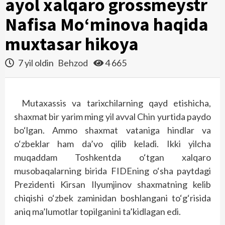
ayol xalqaro grossmeystr
Nafisa Mo‘minova haqida
muxtasar hikoya
7 yil oldin
Behzod
4 665
Mutaxassis va tarixchilarning qayd etishicha,
shaxmat bir yarim ming yil avval Chin yurtida paydo
bo‘lgan. Ammo shaxmat vataniga hindlar va
o‘zbeklar ham da’vo qilib keladi. Ikki yilcha
muqaddam Toshkentda o‘tgan xalqaro
musobaqalarning birida FIDEning o‘sha paytdagi
Prezidenti Kirsan Ilyumjinov shaxmatning kelib
chiqishi o‘zbek zaminidan boshlangani to‘g‘risida
aniq ma’lumotlar topilganini ta’kidlagan edi.