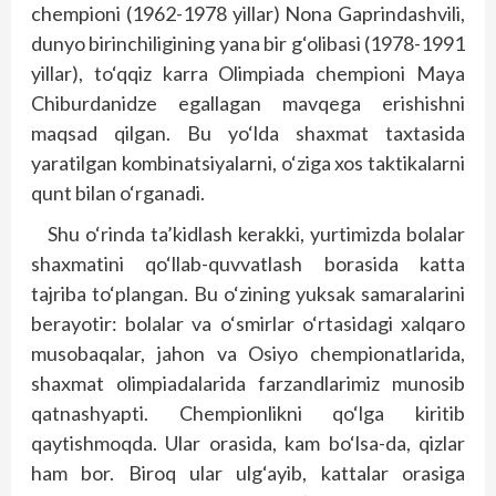
chempioni (1962-1978 yillar) Nona Gaprindashvili,
dunyo birinchiligining yana bir g‘olibasi (1978-1991
yillar), to‘qqiz karra Olimpiada chempioni Maya
Chiburdanidze egallagan mavqega erishishni
maqsad qilgan. Bu yo‘lda shaxmat taxtasida
yaratilgan kombinatsiyalarni, o‘ziga xos taktikalarni
qunt bilan o‘rganadi.
Shu o‘rinda ta’kidlash kerakki, yurtimizda bolalar
shaxmatini qo‘llab-quvvatlash borasida katta
tajriba to‘plangan. Bu o‘zining yuksak samaralarini
berayotir: bolalar va o‘smirlar o‘rtasidagi xalqaro
musobaqalar, jahon va Osiyo chempionatlarida,
shaxmat olimpiadalarida farzandlarimiz munosib
qatnashyapti. Chempionlikni qo‘l­ga kiritib
qaytishmoqda. Ular orasida, kam bo‘lsa-da, qizlar
ham bor. Biroq ular ulg‘ayib, kattalar orasiga