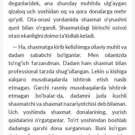
deganlaridek, ana shunday muhitda ulg‘aygan
qizaloq uch yoshidan oq va qora donalarga mehr
qo‘ydi. Ota-onasi yordamida shaxmat o‘ynashni
qunt bilan o‘rgandi. Shaxmatdagi birinchi ustozi
otasi ekanligini doimo ta’kidlab keladi.
— Ha, shaxmatga kirib kelishimga oilaviy muhit va
dadam sababchi bo‘lganlar. Men oilamizda
to‘ng‘ich farzandman. Dadam ham shaxmat bilan
professional tarzda shug‘ullangan. Lekin u kishiga
xalqaro musobaqalarda ishtirok etish nasib
etmagan. Garchi rasmiy musobaqalarda ishtirok
etmagan bo‘lsalar-da, dadamni juda kuchli
shaxmatchi va shaxmat nazariyotchisi deb bilaman.
Uch yoshimda shaxmat donalarining, yurish
qoidalarini o‘rgatganlar. To‘rt yoshimdan boshlab
dadamga qarshi dona surganman. Buni ko‘rgan