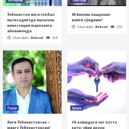
Эътироф
Таассуф
Ўзбекистон янги глобал
90 йиллик нашрнинг
иқтисодиётда ишончли
маёғи сўндими?
инвестиция марказига
2 kun oldin
Behzod
170
айланмоқда
2 kun oldin
Behzod
219
Ғурур
Ҳуқуқ
Янги Ўзбекистонсан –
Уй олишдаги энг катта
мангу Ўзбекистонсан!
хато: уйни арзон