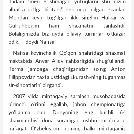
dadam “men erishmagan yutuqlarni shu qizim
albatta qo‘lga kiritadi” deb orzu qilgan ekanlar.
Mendan keyin tug‘ilgan ikki singlim Hulkar va
Gulruhbegim ham shaxmatni tanlashdi.
Bolaligimizda biz uyda oilaviy turnirlar o‘tkazar
edik, — deydi Nafisa.
Nafisa keyinchalik Qo‘­qon shahridagi shaxmat
maktabida Anvar Aliev rahbarligida shug‘ullandi.
Terma jamoaga chaqirilganidan so‘ng Anton
Filippovdan taxta ustidagi «kurash»ning tuganmas
sir-sinoatlarini o‘rgandi.
2007 yilda mintaqaviy saralash musobaqasida
birinchi o‘rinni egallab, jahon chempionatiga
yo‘llanma oldi. Dunyoning eng kuchli 64
shaxmatchisi dona suradigan ushbu turnirda u
nafaqat O‘zbekiston nomini, balki mintaqamiz