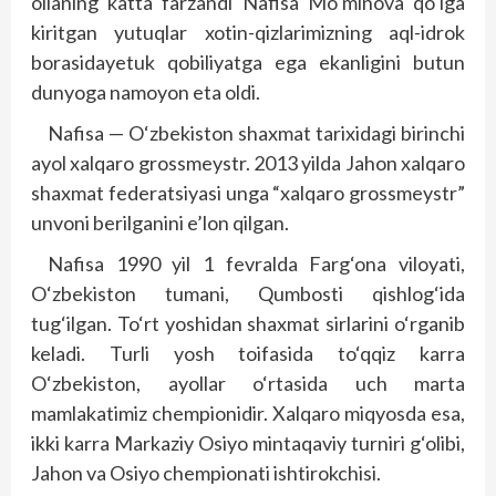
oilaning katta farzandi Nafisa Mo‘minova qo‘lga
kiritgan yutuqlar xotin-qizlarimizning aql-idrok
borasidayetuk qobiliyatga ega ekanligini butun
dunyo­ga namoyon eta oldi.
Nafisa — O‘zbekiston shaxmat tarixidagi birinchi
ayol xalqaro grossmeystr. 2013 yilda Jahon xalqaro
shaxmat federatsiyasi unga “xalqaro grossmeystr”
unvoni berilganini e’lon qilgan.
Nafisa 1990 yil 1 fevralda Farg‘ona viloyati,
O‘zbekiston tumani, Qum­bos­ti qishlog‘ida
tug‘ilgan. To‘rt yoshidan shaxmat sirlarini o‘rganib
keladi. Turli yosh toifasida to‘qqiz karra
O‘zbekiston, ayollar o‘rtasida uch marta
mamlakatimiz chempionidir. Xalq­aro miqyosda esa,
ikki karra Markaziy Osiyo mintaqaviy turniri g‘olibi,
Jahon va Osiyo chempionati ishtirokchisi.