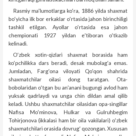
Rasmiy ma’lumotlarga ko‘ra, 1886 yilda shaxmat
bo‘yicha ilk bor erkaklar o‘rtasida jahon birinchiligi
tashkil etilgan. Ayollar o‘rtasida esa jahon
chempionati 1927 yildan e’tiboran o‘tkazib
kelinadi.
O‘zbek xotin-qizlari shaxmat borasida ham
ko‘pchilikka dars beradi, desak mubolag‘a emas.
Jumladan, Farg‘ona viloyati Qo‘qon shahrida
shaxmatchilar oilasi dong taratgan. Ota-
bobolaridan o‘tgan bu an’anani bugungi avlod ham
yuksak qadrlaydi va unga chin dildan amal qilib
keladi. Ushbu shaxmatchilar oilasidan opa-singillar
Nafisa Mo‘minova, Hulkar va Gulruhbegim
Tohirjonova (ikkalasi ham bir oila vakilalari) o‘zbek
shaxmatchilari orasida dovrug‘ qozongan. Xususan