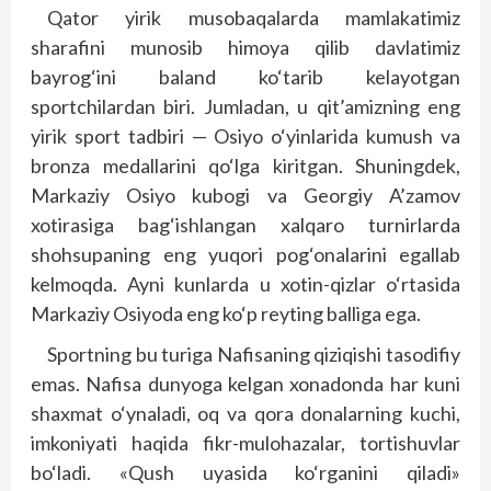
Qator yirik musobaqalarda mamlakatimiz
sharafini munosib himoya qilib davlatimiz
bayrog‘ini baland ko‘tarib kelayotgan
sportchilardan biri. Jumladan, u qit’amizning eng
yirik sport tadbiri — Osiyo o‘yinlarida kumush va
bronza medallarini qo‘lga kiritgan. Shuningdek,
Markaziy Osiyo kubogi va Geor­giy A’zamov
xotirasiga bag‘ishlangan xalqaro turnirlarda
shohsupaning eng yuqori pog‘onalarini egallab
kelmoqda. Ayni kunlarda u xotin-qizlar o‘rtasida
Markaziy Osiyoda eng ko‘p reyting balliga ega.
Sportning bu turiga Nafisaning qiziqishi tasodifiy
emas. Nafisa dunyo­ga kelgan xonadonda har kuni
shaxmat o‘ynaladi, oq va qora donalarning kuchi,
imkoniyati haqida fikr-mulohazalar, tortishuvlar
bo‘ladi. «Qush uyasida ko‘rganini qiladi»