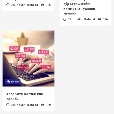
кўрсатиш кейин
2 kun oldin
Behzod
156
қимматга тушиши
мумкин
2 kun oldin
Behzod
180
Муаммо
Алгоритм ва тил: ким
ғолиб?
2 kun oldin
Behzod
160