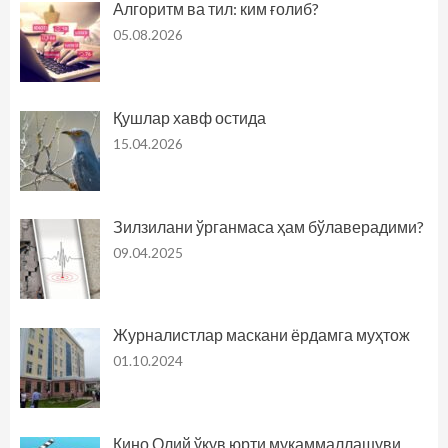
Алгоритм ва тил: ким ғолиб?
05.08.2026
Қушлар хавф остида
15.04.2026
Зилзилани ўрганмаса ҳам бўлаверадими?
09.04.2025
Журналистлар маскани ёрдамга муҳтож
01.10.2024
Кино Олий ўқув юрти мукаммаллашуви