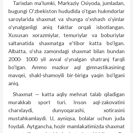
Tarixdan ma’lumki, Markaziy Osiyoda, jumladan,
bugungi O‘zbekiston hududida o‘tgan hukmdorlar
saroylarida shaxmat va shunga o‘xshash o‘yinlar
o‘ynalganligi aniq faktlar orqali isbotlangan.
Xususan xorazmiylar, temuriylar va boburiylar
saltanatida shaxmatga e’tibor katta bo‘lgan.
Albatta, o‘sha zamondagi shaxmat bilan bundan
2000- 1000 yil avval o‘ynalgan shatranj farqli
bo‘lgan. Ammo mazkur aql gimnastikasining
mavqei, shakl-shamo­yili bir-biriga yaqin bo‘lgani
aniq.
Shaxmat — katta aqliy mehnat talab qiladigan
murakkab sport turi. Inson aql-zakovatini
charxlaydi, dunyoqarashi, xotirasini
mustahkamlaydi. U, ayniqsa, bolalar uchun juda
foydali. Aytgancha, hozir mamlakatimizda shaxmat