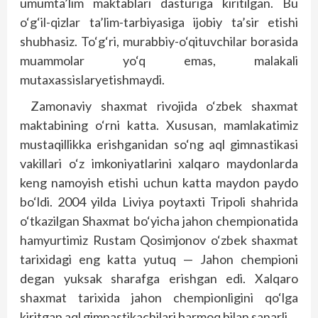
umumta’lim maktablari das­turiga kiritilgan. Bu
o‘g‘il-qizlar ta’lim-tar­biyasiga ijobiy ta’sir etishi
shubhasiz. To‘g‘ri, murabbiy-o‘qituvchilar borasida
muammolar yo‘q emas, malakali
mutaxassislaryetishmaydi.
Zamonaviy shaxmat rivojida o‘zbek shaxmat
maktabining o‘rni katta. Xususan, mamlakatimiz
mustaqillikka erishganidan so‘ng aql gimnastikasi
vakillari o‘z imkoniyatlarini xalq­aro maydonlarda
keng namoyish etishi uchun katta maydon paydo
bo‘ldi. 2004 yilda Liviya poytaxti Tripoli shahrida
o‘tkazilgan Shaxmat bo‘yicha jahon chempionatida
hamyurtimiz Rus­tam Qosimjonov o‘zbek shaxmat
tarixidagi eng katta yutuq — Jahon chempioni
degan yuksak sharafga erishgan edi. Xalqaro
shaxmat tarixida jahon chempionligini qo‘lga
kiritgan aql gimnastikachilari barmoq bilan sanarli.