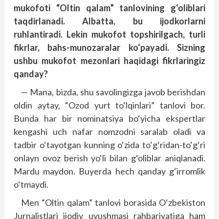
mukofoti “Oltin qalam” tanlovining g‘oliblari
taqdirlanadi. Albatta, bu ijodkorlarni
ruhlantiradi. Lekin mukofot topshirilgach, turli
fikrlar, bahs-munozaralar ko‘payadi. Sizning
ushbu mukofot mezonlari haqidagi fikrlaringiz
qanday?
— Mana, bizda, shu savolingizga javob berishdan
oldin aytay, “Ozod yurt to‘lqinlari” tanlovi bor.
Bunda har bir nominatsiya bo‘yicha ekspertlar
kengashi uch nafar nomzodni saralab oladi va
tadbir o‘tayotgan kunning o‘zida to‘g‘ridan-to‘g‘ri
onlayn ovoz berish yo‘li bilan g‘oliblar aniqlanadi.
Mardu maydon. Buyerda hech qanday g‘irromlik
o‘tmaydi.
Men “Oltin qalam” tanlovi borasida O‘zbekiston
Jurnalistlari ijodiy uyushmasi rahbariyatiga ham