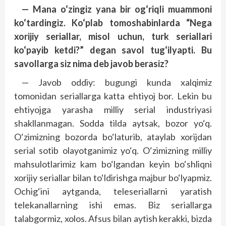
— Mana o‘zingiz yana bir og‘riqli muammoni
ko‘tardingiz. Ko‘plab tomoshabinlarda “Nega
xorijiy seriallar, misol uchun, turk seriallari
ko‘payib ketdi?” degan savol tug‘ilyapti. Bu
savollarga siz nima deb javob berasiz?
— Javob oddiy: bugungi kunda xalqimiz
tomonidan seriallarga katta ehtiyoj bor. Lekin bu
ehtiyojga yarasha milliy serial indus­triyasi
shakllanmagan. Sodda tilda aytsak, bozor yo‘q.
O‘zimizning bozorda bo‘laturib, ataylab xorijdan
serial sotib olayotganimiz yo‘q. O‘zimizning milliy
mahsulotlarimiz kam bo‘lgandan ke­yin bo‘shliqni
xorijiy seriallar bilan to‘ldirishga majbur bo‘lyapmiz.
Ochig‘ini aytganda, teleseriallarni yaratish
telekanallarning ishi emas. Biz seriallarga
talabgormiz, xolos. Afsus bilan aytish kerakki, bizda