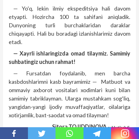
— Yo‘q, lekin ilmiy ekspeditsiya hali davom
etyapti. Hozircha 100 ta sahifani aniqladik.
Dunyoning turli burchaklaridan daraklar
chiqayapti. Hali bu boradagi izlanishlarimiz davom
etadi.
— Xayrli ishlaringizda omad tilaymiz. Samimiy
suhbatingiz uchun rahmat!
— Fursatdan foydalanib, men barcha
kasbdoshlarimni kasb bayramimiz — Matbuot va
ommaviy axborot vositalari xodimlari kuni bilan
samimiy tabriklayman. Ularga mustahkam sog‘liq,
yangidan-yangi ijodiy muvaffaqiyatlar, oilalariga
xotirjamlik, baxt-saodat va omad tilayman!
Sitora TOJIDDINOVA
suhbatlashdi.
Янгиликларни дўстларингизга улашинг