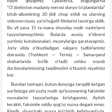
nashr qilyapmiz. Qolaversa, bugungacha
“O‘zbekiston madaniy merosi dunyo to‘plamlarida”
kitob-albomining 20 jildi chop etildi va ularning
videoversiyasi, ya’ni hujjatli filmlarini tasvirga oldik.
Bu yil yana 15 ta mana shunday nodir nashrlarni
tayyorlamoqchimiz. Bularda asosiy e’tiborni
yurtimiz kutubxonalari, muzeylariga qaratayapmiz.
Joriy yilda o‘tkaziladigan xalqaro tadbirlarimiz
doirasida (Toshkent — Termiz — Samarqand
shaharlarida bo‘lib o‘tadi) ushbu noyob
durdonalarimizning taqdimotini o‘tkazish niyatimiz
bor.
Bundan tashqari, butun dunyoga tarqalib ketgan
yurtimizga oid yuzta nodir qo‘lyozmaning faksimile
nusxalarini tayyorlashga kirishganmiz. Aytish
kerakki, faksimile oddiy qog‘oz nusxa degani emas.
Kimdir shunchaki nusxa ko‘chirib kelishyapti-da,