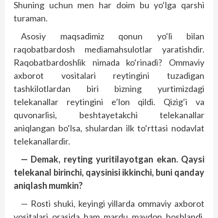
Shuning uchun men har doim bu yo‘lga qarshi
turaman.
Asosiy maqsadimiz qonun yo‘li bilan
raqobatbardosh mediamahsulotlar yaratishdir.
Raqobatbardoshlik nimada ko‘rinadi? Ommaviy
axborot vositalari reytingini tuzadigan
tashkilotlardan biri bizning yurtimizdagi
telekanallar reytingini e’lon qildi. Qizig‘i va
quvonarlisi, beshtayetakchi telekanallar
aniqlangan bo‘lsa, shulardan ilk to‘rttasi nodavlat
telekanallardir.
— Demak, reyting yuritilayotgan ekan. Qaysi
telekanal birinchi, qaysinisi ikkinchi, buni qanday
aniqlash mumkin?
— Rosti shuki, keyingi yillarda ommaviy axborot
vositalari orasida ham mardu maydon boshlandi.