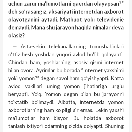
uchun zarur ma’lumotlarni qaerdan olayapsan?”
deb so‘rasangiz, aksariyati internetdan axborot
olayotganini aytadi. Matbuot yoki televidenie
demaydi. Mana shu jarayon haqida nimalar deya
olasiz?
— Asta-sekin telekanallarning tomoshabinlari
o‘ttiz besh yoshdan yuqori avlod bo‘lib qolayapti.
Chindan ham, yoshlarning asosiy qismi internet
bilan ovora. Ayrimlar bu borada “Internet yaxshimi
yoki yomon?” degan savol ham qo‘yishyapti. Katta
avlod vakillari uning yomon jihatlariga urg‘u
beryapti. Yo‘q. Yomon degan bilan bu jarayonni
to‘xtatib bo‘lmaydi. Albatta, internetda yomon
axborotlarning ham ko‘pligi sir emas. Lekin yaxshi
ma’lumotlar ham bisyor. Bu holatda axborot
tanlash ixtiyori odamning o‘zida qolyapti. Shuning