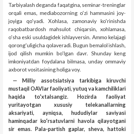
Tarbiyalash deganda faqatgina, seminar-treninglar
orqali emas, mediabozorning o‘zi hammasini joy-
joyiga qo‘yadi. Xohlasa, zamonaviy ko‘rinishda
raqobatbardosh mahsulot chiqarsin, xohlamasa,
o‘sha eski usuldagidek ishlayversin. Ammo kelajagi
qorong‘uligicha qolaveradi. Bugun bemalol ishlash,
ijod qilish mumkin bo‘lgan davr. Shunday keng
imkoniyatdan foydalana bilmasa, unday ommaviy
axborot vositasining holiga voy.
— Milliy assotsiatsiya tarkibiga kiruvchi
mustaqil OAVlar faoliyati, yutuq va kamchiliklari
haqida to‘xtalsangiz. Hozirda faoliyat
yuritayotgan xususiy telekanallarning
aksariyati, ayniqsa, hududiylar saviyasi
haminqadar ko‘rsatuvlarni havola qilayotgani
sir emas. Pala-partish gaplar, sheva, hattoki