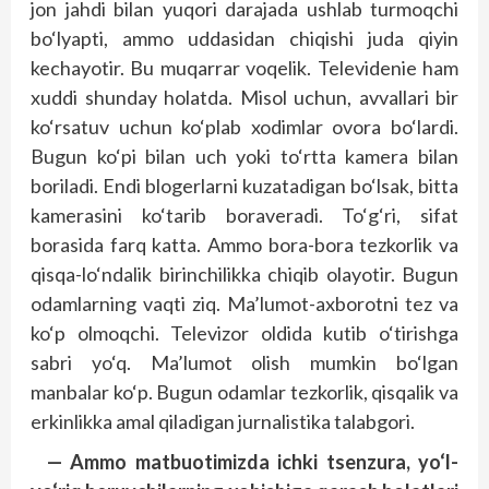
jon jahdi bilan yuqori darajada ushlab turmoqchi
bo‘lyapti, ammo uddasidan chiqishi juda qiyin
kechayotir. Bu muqarrar voqelik. Televidenie ham
xuddi shunday holatda. Misol uchun, avvallari bir
ko‘rsatuv uchun ko‘plab xodimlar ovora bo‘lardi.
Bugun ko‘pi bilan uch yoki to‘rtta kamera bilan
boriladi. Endi blogerlarni kuzatadigan bo‘lsak, bitta
kamerasini ko‘tarib boraveradi. To‘g‘ri, sifat
borasida farq katta. Ammo bora-bora tezkorlik va
qisqa-lo‘ndalik birinchilikka chiqib olayotir. Bugun
odamlarning vaqti ziq. Ma’lumot-axborotni tez va
ko‘p olmoqchi. Televizor oldida kutib o‘tirishga
sabri yo‘q. Ma’lumot olish mumkin bo‘lgan
manbalar ko‘p. Bugun odamlar tezkorlik, qisqalik va
erkinlikka amal qiladigan jurnalistika talabgori.
— Ammo matbuotimizda ichki tsenzura, yo‘l-