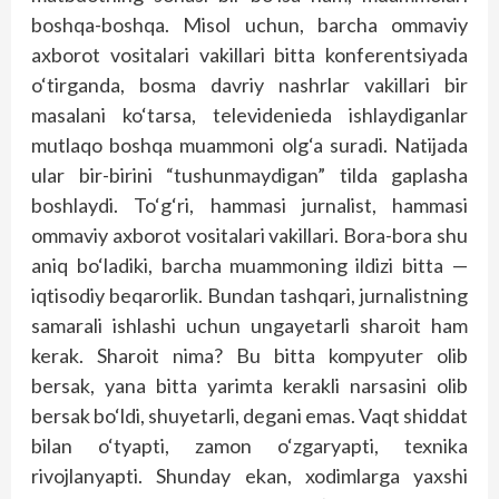
boshqa-boshqa. Misol uchun, barcha ommaviy
axborot vositalari vakillari bitta konferentsiyada
o‘tirganda, bosma davriy nashrlar vakillari bir
masalani ko‘tarsa, televidenieda ishlaydiganlar
mutlaqo boshqa muammoni olg‘a suradi. Natijada
ular bir-birini “tushunmaydigan” tilda gaplasha
boshlaydi. To‘g‘ri, hammasi jurnalist, hammasi
ommaviy axborot vositalari vakillari. Bora-bora shu
aniq bo‘ladiki, barcha muammoning ildizi bitta —
iqtisodiy beqarorlik. Bundan tashqari, jurnalistning
samarali ishlashi uchun ungayetarli sharoit ham
kerak. Sharoit nima? Bu bitta komp­yuter olib
bersak, yana bitta yarimta kerakli narsasini olib
bersak bo‘ldi, shuyetarli, degani emas. Vaqt shiddat
bilan o‘tyapti, zamon o‘zgaryapti, texnika
rivojlanyapti. Shunday ekan, xodimlarga yaxshi