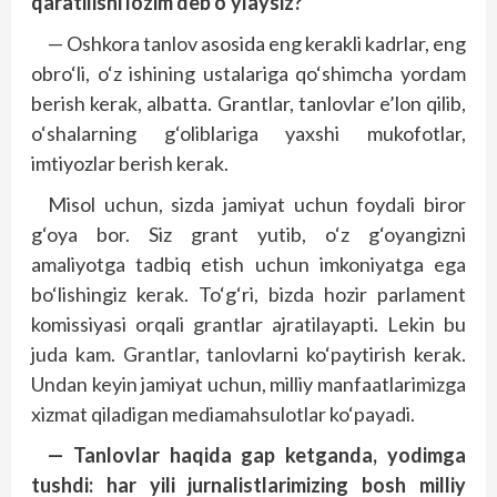
qaratilishi lozim deb o‘ylaysiz?
— Oshkora tanlov asosida eng kerakli kadrlar, eng
obro‘li, o‘z ishining ustalariga qo‘shimcha yordam
berish kerak, albatta. Grant­lar, tanlovlar e’lon qilib,
o‘shalarning g‘oliblariga yaxshi mukofotlar,
imtiyozlar berish kerak.
Misol uchun, sizda jamiyat uchun foydali biror
g‘oya bor. Siz grant yutib, o‘z g‘oyangizni
amaliyotga tadbiq etish uchun imkoniyatga ega
bo‘lishingiz kerak. To‘g‘ri, bizda hozir parlament
komissiyasi orqali grantlar ajratilayapti. Lekin bu
juda kam. Grantlar, tanlovlarni ko‘paytirish kerak.
Undan keyin jamiyat uchun, milliy manfaatlarimizga
xizmat qiladigan mediamahsulotlar ko‘payadi.
— Tanlovlar haqida gap ketganda, yodimga
tushdi: har yili jurnalistlarimizing bosh milliy