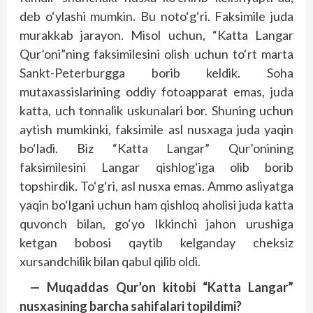
deb o‘ylashi mumkin. Bu noto‘g‘ri. Faksimile juda
murakkab jarayon. Misol uchun, “Katta Langar
Qur’oni”ning faksimilesini olish uchun to‘rt marta
Sankt-Peterburgga borib keldik. Soha
mutaxassislarining oddiy fotoapparat emas, juda
katta, uch tonnalik uskunalari bor. Shuning uchun
aytish mumkinki, faksimile asl nusxaga juda yaqin
bo‘ladi. Biz “Katta Langar” Qur’onining
faksimilesini Langar qishlog‘iga olib borib
topshirdik. To‘g‘ri, asl nusxa emas. Ammo asliyatga
yaqin bo‘lgani uchun ham qishloq aholisi juda katta
quvonch bilan, go‘yo Ikkinchi jahon urushiga
ketgan bobosi qaytib kelganday cheksiz
xursandchilik bilan qabul qilib oldi.
— Muqaddas Qur’on kitobi “Katta Langar”
nusxasining barcha sahifalari topildimi?