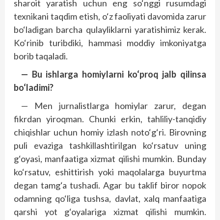
sharoit yaratish uchun eng so‘nggi rusumdagi
texnikani taqdim etish, o‘z faoliyati davomida zarur
bo‘ladigan barcha qulayliklarni yaratishimiz kerak.
Ko‘rinib turibdiki, hammasi moddiy imkoniyatga
borib taqaladi.
— Bu ishlarga homiylarni ko‘proq jalb qilinsa
bo‘ladimi?
— Men jurnalistlarga homiylar zarur, degan
fikrdan yiroqman. Chunki erkin, tahliliy-tan­qidiy
chiqishlar uchun homiy izlash noto‘g‘ri. Birovning
puli evaziga tashkillashtirilgan ko‘rsatuv uning
g‘oyasi, manfaatiga xizmat qilishi mumkin. Bunday
ko‘rsatuv, eshittirish yoki maqolalarga buyurtma
degan tamg‘a tushadi. Agar bu taklif biror nopok
odamning qo‘liga tushsa, davlat, xalq manfaatiga
qarshi yot g‘oyalariga xizmat qilishi mumkin.