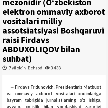
mezonidir (O‘zbekiston
elektron ommaviy axborot
vositalari milliy
assotsiatsiyasi Boshqaruvi
raisi Firdavs
ABDUXOLIQOV bilan
suhbat)
7 yil oldin
Behzod
3 438
— Firdavs Fridunovich, Prezidentimiz Matbuot
va ommaviy axborot vositalari xodimlariga
bayram tabrigida jurnalistlarning o‘z ishiga,
avvalo, xolislik bilan yondashishi zarurligi