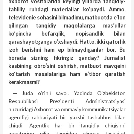
axborot vositalarida keyingi yillarda tanqidiy-
tahliliy ruhdagi materiallar ko‘paydi. Ammo,
televidenie sohasini bilmadimu, matbuotda e’lon
qilingan tanqidiy maqolalarga mas’ullar
ko‘pincha befarqlik, nopisandlik bilan
qarashayotganga o‘xshaydi. Hatto, ikki qatorlik
izoh berishni ham ep bilmaydiganlar bor. Bu
borada sizning fikringiz qanday? Jurnalist
kasbining obro‘sini oshirish, matbuot mavqeini
ko‘tarish masalalariga ham e’tibor qaratish
kerakmasmi?
— Juda o‘rinli savol. Yaqinda O‘zbekiston
Respublikasi Prezidenti Administratsiyasi
huzuridagi Axborot va ommaviy kommunikatsiyalar
agentligi rahbariyati bir yaxshi tashabbus bilan
chiqdi. Agentlik har bir tanqidiy chiqishni
monitoring qilib, tanqidga olingan tashkilot