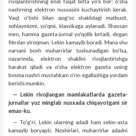
rivojlantirishning endi faqat bitta yo‘li bor: o‘sha
nashrning elektron nusxasini kuchaytirish kerak.
Vaqt o‘tishi bilan qog‘oz shaklidagi matbuot,
xohlaymizmi, yo‘qmi, klassikaga aylanadi. Shaxsan
men, hamma gazeta-jurnal yo‘qolib ketadi, degan
fikrdan yiroqman. Lekin kamayib boradi. Mana shu
narsani bosh muharrirlar tushunadigan bo‘lsa,
nazarimda, elektron shaklini rivojlantirishga
harakat qiladi va o‘sha elektron gazeta uning
bosma nashri mustahkam o‘rin egallashiga yordam
berishi mumkin.
— Lekin rivojlangan mamlakatlarda gazeta-
jurnallar yuz minglab nusxada chiqayotgani sir
emas-ku.
— To‘g‘ri. Lekin ularning adadi ham sekin-asta
kamayib boryapti. Noshirlari, muharrirlar adadni