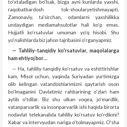
to‘xtaladigan bo‘lsak, bizga ayni kunlarda yaxshi,
raqobatbardosh tok-shoularyetishmayapti.
Zamonaviy, ta’sirchan, odamlarni yaxshilikka
undaydigan mediamahsulotlar hali ko‘p emas.
Hujjatli ko‘rsatuvlar umuman yo‘q hisobi. Shu
yo‘nalishlarda biz jahon tajribasini o‘rganyapmiz.
— Tahliliy-tanqidiy ko‘rsatuvlar, maqolalarga
ham ehtiyoj bor
…
— Ha, tahliliy-tanqidiy ko‘rsatuv va eshittirishlar
kam. Misol uchun, yaqinda Suriyadan yurtimizga
olib kelingan vatandoshlarimizni qaytarish oson
bo‘lmaganini Davlatimiz rahbarining o‘zlari ham
aytib o‘tdilar. Biz shu ulkan voqea, jo‘mardlik,
vatanparvarlik va insonparvarlik ishi haqida birorta
nodavlat telekanalida tahliliy ko‘rsatuv ko‘rdikmi?
Xabar va intervyudan nariga o‘tolmayapmiz. O‘sha