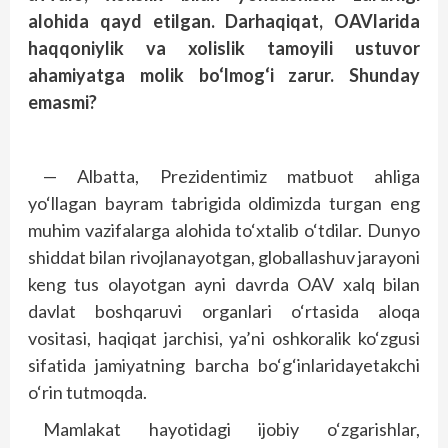
alohida qayd etilgan. Darhaqiqat, OAVlarida
haqqoniylik va xolislik tamoyili ustuvor
ahamiyatga molik bo‘lmog‘i zarur. Shunday
emasmi?
— Albatta, Prezidentimiz matbuot ahliga
yo‘llagan bayram tabrigida oldimizda turgan eng
muhim vazifalarga alohida to‘xtalib o‘tdilar. Dunyo
shiddat bilan rivojlanayotgan, globallashuv jarayoni
keng tus olayotgan ayni davrda OAV xalq bilan
davlat boshqaruvi organlari o‘rtasida aloqa
vositasi, haqiqat jarchisi, ya’ni oshkoralik ko‘zgusi
sifatida jamiyatning barcha bo‘g‘inlaridayetakchi
o‘rin tutmoqda.
Mamlakat hayotidagi ijobiy o‘zgarishlar,