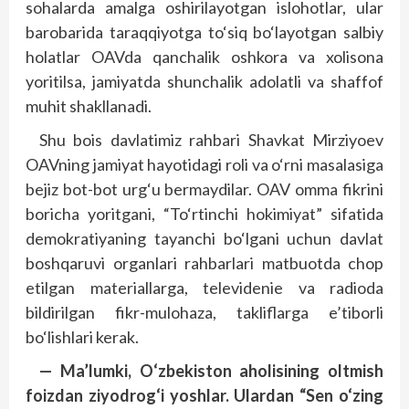
sohalarda amalga oshirilayotgan islohotlar, ular
barobarida taraqqiyotga to‘siq bo‘layotgan salbiy
holatlar OAVda qanchalik oshkora va xolisona
yoritilsa, jamiyatda shunchalik adolatli va shaffof
muhit shakllanadi.
Shu bois davlatimiz rahbari Shavkat Mirziyoev
OAVning jamiyat hayotidagi roli va o‘rni masalasiga
bejiz bot-bot urg‘u bermaydilar. OAV omma fikrini
boricha yoritgani, “To‘rtinchi hokimiyat” sifatida
demokratiyaning tayanchi bo‘lgani uchun davlat
boshqaruvi organlari rahbarlari matbuotda chop
etilgan materiallarga, televidenie va radioda
bildirilgan fikr-mulohaza, takliflarga e’tiborli
bo‘lishlari kerak.
— Ma’lumki, O‘zbekiston aholisining oltmish
foizdan ziyodrog‘i yoshlar. Ulardan “Sen o‘zing