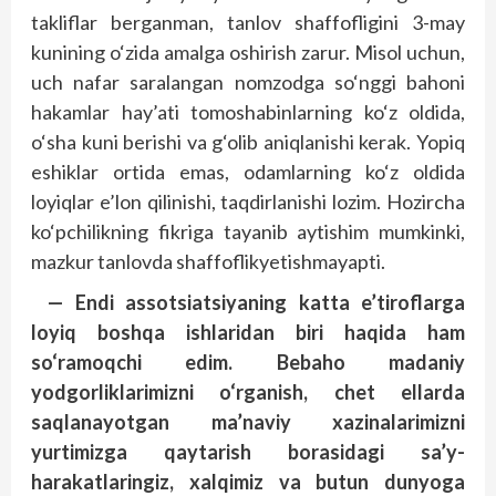
takliflar berganman, tanlov shaffofligini 3-may
kunining o‘zida amalga oshirish zarur. Misol uchun,
uch nafar saralangan nomzodga so‘nggi bahoni
hakamlar hay’ati tomoshabinlarning ko‘z oldida,
o‘sha kuni berishi va g‘olib aniqlanishi kerak. Yopiq
eshiklar ortida emas, odamlarning ko‘z oldida
loyiqlar e’lon qilinishi, taqdirlanishi lozim. Hozircha
ko‘pchilikning fikriga tayanib aytishim mumkinki,
mazkur tanlovda shaffoflikyetishmayapti.
— Endi assotsiatsiyaning katta e’tiroflarga
loyiq boshqa ishlaridan biri haqida ham
so‘ramoqchi edim. Bebaho madaniy
yodgorliklarimizni o‘rganish, chet ellarda
saqlanayotgan ma’naviy xazinalarimizni
yurtimizga qaytarish borasidagi sa’y-
harakatlaringiz, xalqimiz va butun dunyoga