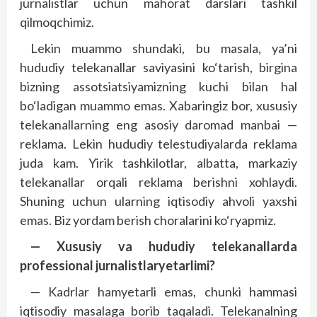
jurnalist­lar uchun mahorat darslari tashkil
qilmoqchimiz.
Lekin muammo shundaki, bu masala, ya’ni
hududiy telekanallar saviyasini ko‘tarish, birgina
bizning assotsiatsiyamizning kuchi bilan hal
bo‘ladigan muammo emas. Xabaringiz bor, xususiy
telekanallarning eng asosiy daromad manbai —
reklama. Lekin hududiy telestudiyalarda reklama
juda kam. Yirik tashkilotlar, albatta, markaziy
telekanallar orqali reklama berishni xohlaydi.
Shuning uchun ularning iqtisodiy ahvoli yaxshi
emas. Biz yordam berish choralarini ko‘ryapmiz.
— Xususiy va hududiy telekanallarda
professional jurnalistlaryetarlimi?
— Kadrlar hamyetarli emas, chunki hammasi
iqtisodiy masalaga borib taqaladi. Telekanalning