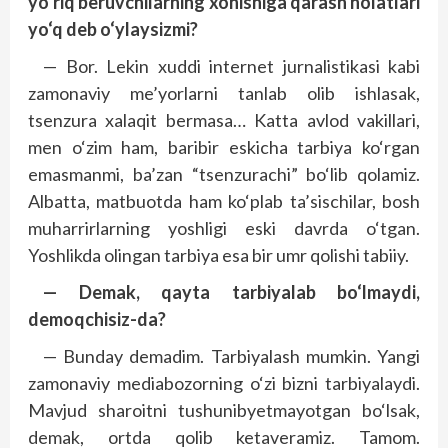
yo‘riq beruvchilarning xohishiga qarash holatlari
yo‘q deb o‘ylaysizmi?
— Bor. Lekin xuddi internet jurnalistikasi kabi
zamonaviy me’yorlarni tanlab olib ishlasak,
tsenzura xalaqit bermasa… Katta avlod vakillari,
men o‘zim ham, baribir eskicha tarbiya ko‘rgan
emasmanmi, ba’zan “tsenzurachi” bo‘lib qolamiz.
Albatta, matbuotda ham ko‘plab ta’sischilar, bosh
muharrirlarning yoshligi eski davrda o‘tgan.
Yoshlikda olingan tarbiya esa bir umr qolishi tabiiy.
— Demak, qayta tarbiyalab bo‘lmaydi,
demoqchisiz-da?
— Bunday demadim. Tarbiyalash mumkin. Yangi
zamonaviy mediabozorning o‘zi bizni tarbiyalaydi.
Mavjud sharoitni tushunibyetmayotgan bo‘lsak,
demak, ortda qolib ketaveramiz. Tamom.