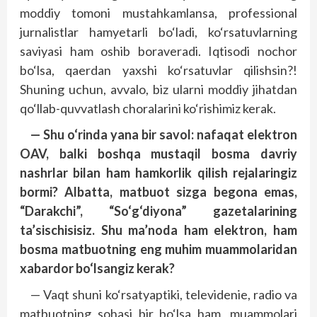
moddiy tomoni mustahkamlansa, professional
jurnalistlar hamyetarli bo‘ladi, ko‘rsatuvlarning
saviyasi ham oshib boraveradi. Iqtisodi nochor
bo‘lsa, qaerdan yaxshi ko‘rsatuvlar qilishsin?!
Shuning uchun, avvalo, biz ularni moddiy jihatdan
qo‘llab-quvvatlash choralarini ko‘rishimiz kerak.
— Shu o‘rinda yana bir savol: nafaqat elektron
OAV, balki boshqa mustaqil bosma davriy
nashrlar bilan ham hamkorlik qilish rejalaringiz
bormi? Albatta, matbuot sizga begona emas,
“Darakchi”, “So‘g‘diyona” gazetalarining
ta’sischisisiz. Shu ma’noda ham elektron, ham
bosma matbuotning eng muhim muammolaridan
xabardor bo‘lsangiz kerak?
— Vaqt shuni ko‘rsatyaptiki, televidenie, radio va
matbuotning sohasi bir bo‘lsa ham, muammolari