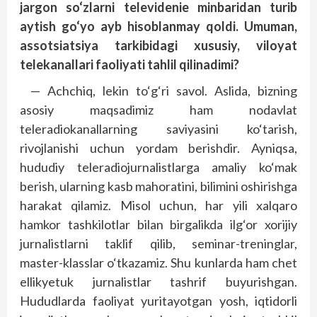
jargon so‘zlarni televidenie minbaridan turib
aytish go‘yo ayb hisoblanmay qoldi. Umuman,
assotsiatsiya tarkibidagi xususiy, viloyat
telekanallari faoliyati tahlil qilinadimi?
— Achchiq, lekin to‘g‘ri savol. Aslida, bizning
asosiy maqsadimiz ham nodavlat
teleradiokanallarning saviyasini ko‘tarish,
rivojlanishi uchun yordam berishdir. Ayniqsa,
hududiy teleradiojurnalistlarga amaliy ko‘mak
berish, ularning kasb mahoratini, bilimini oshirishga
harakat qilamiz. Misol uchun, har yili xalqaro
hamkor tashkilotlar bilan birgalikda ilg‘or xorijiy
jurnalistlarni taklif qilib, seminar-trening­lar,
master-klasslar o‘tkazamiz. Shu kunlarda ham chet
ellikyetuk jurnalistlar tashrif buyurishgan.
Hududlarda faoliyat yuritayotgan yosh, iqtidorli