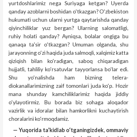
yurtdoshlarimiz nega Suriyaga ketgan? Uyerda
qanday azoblarni boshidan o‘tkazgan? O‘zbekiston
hukumati uchun ularni yurtga qaytarishda qanday
qiyinchiliklar yuz bergan? Ularning salomatligi,
ruhiy holati qanday? Ayniqsa, bolalar ongiga bu
qanaqa ta’sir o‘tkazgan? Umuman olganda, shu
jarayonning o‘zi haqida juda salmoqli, xalqimiz katta
qiziqish bilan ko‘radigan, saboq chiqaradigan
hujjatli, tahliliy ko‘rsatuvlar tayyorlansa bo‘lar edi.
Shu yo‘nalishda ham bizning telera­
diokanallarimizning zaif tomonlari juda ko‘p. Hozir
mana shunday kamchiliklarimiz haqida jiddiy
o‘ylayotirmiz. Bu borada biz sohaga aloqador
vazirlik va idoralar bilan hamkorlikni kuchaytirish
choralarini ko‘rmoqdamiz.
— Yuqorida ta’kidlab o‘tganingizdek, ommaviy