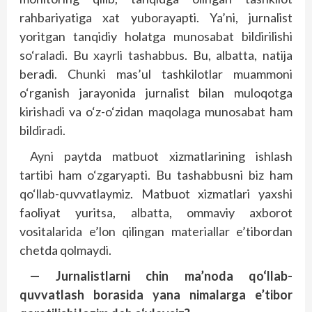
rahbariyatiga xat yuborayapti. Ya’ni, jurnalist
yoritgan tanqidiy holatga munosabat bildirilishi
so‘raladi. Bu xayrli tashabbus. Bu, albatta, natija
beradi. Chunki mas’ul tashkilotlar muammoni
o‘rganish jarayonida jurnalist bilan muloqotga
kirishadi va o‘z-o‘zidan maqolaga munosabat ham
bildiradi.
Ayni paytda matbuot xizmatlarining ishlash
tartibi ham o‘zgar­yapti. Bu tashabbusni biz ham
qo‘llab-quvvatlaymiz. Matbuot xizmatlari yaxshi
faoliyat yuritsa, albatta, ommaviy axborot
vositalarida e’lon qilingan materiallar e’tibordan
chetda qolmaydi.
— Jurnalistlarni chin ma’noda qo‘llab-
quvvatlash borasida yana nimalarga e’tibor