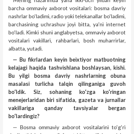
Mening nazarimda yana ikki-uch yildan keyin
barcha ommaviy axborot vositalari: bosma davriy
nashrlar bo‘ladimi, radio yoki telekanallar bo‘ladimi,
barchasining uchrashuv joyi bitta, ya’ni internet
bo‘ladi. Kimki shuni ang­labyetsa, ommaviy axborot
vositalari vakillari, rahbarlari, bosh muharrirlar,
albatta, yutadi.
— Bu fikrlardan keyin beixtiyor matbuotning
kelajagi haqida tashvishlana boshlaysan, kishi.
Bu yilgi bosma davriy nashrlarning obuna
masalasi turlicha talqin qilinganiga guvoh
bo‘ldik. Siz, sohaning ko‘zga ko‘ringan
menejerlaridan biri sifatida, gazeta va jurnallar
vakillariga qanday tavsiyalar bergan
bo‘lardingiz?
— Bosma ommaviy axborot vositalarini to‘g‘ri