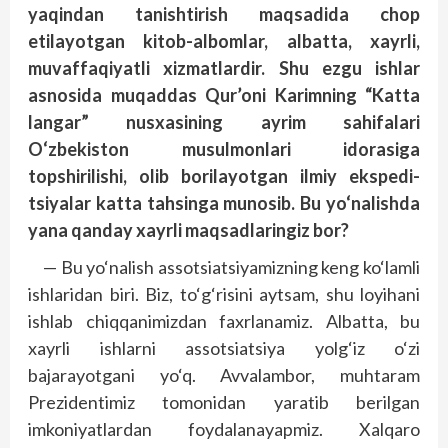
yaqindan tanishtirish maqsadida chop
etilayotgan kitob-albomlar, albatta, xayrli,
muvaffaqiyatli xizmatlardir. Shu ezgu ishlar
asnosida muqaddas Qur’oni Karimning “Katta
langar” nusxasining ayrim sahifalari
O‘zbekiston musulmonlari idorasiga
topshirilishi, olib borilayotgan ilmiy ekspedi­
tsiyalar katta tahsinga munosib. Bu yo‘nalishda
yana qanday xayrli maqsadlaringiz bor?
— Bu yo‘nalish assotsiatsiyamizning keng ko‘lamli
ishlaridan biri. Biz, to‘g‘risini aytsam, shu loyihani
ishlab chiqqanimizdan faxrlanamiz. Albatta, bu
xayrli ishlarni assotsiatsiya yolg‘iz o‘zi
bajarayotgani yo‘q. Avvalambor, muhtaram
Prezidentimiz tomonidan yaratib berilgan
imkoniyatlardan foydalanayapmiz. Xalqaro