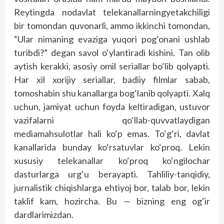
Reytingda nodavlat telekanallarningyetakchiligi
bir tomondan quvonarli, ammo ikkinchi tomondan,
“Ular nimaning evaziga yuqori pog‘onani ushlab
turibdi?” degan savol o‘ylantiradi kishini. Tan olib
aytish kerakki, asosiy omil seriallar bo‘lib qolyapti.
Har xil xorijiy seriallar, badiiy filmlar sabab,
tomoshabin shu kanallarga bog‘lanib qolyapti. Xalq
uchun, jamiyat uchun foyda keltiradigan, ustuvor
vazifalarni qo‘llab-quvvatlaydigan
mediamahsulotlar hali ko‘p emas. To‘g‘ri, davlat
kanallarida bunday ko‘rsatuvlar ko‘proq. Lekin
xususiy telekanallar ko‘proq ko‘ngilochar
dasturlarga urg‘u berayapti. Tahliliy-tanqidiy,
jurnalistik chiqishlarga ehtiyoj bor, talab bor, lekin
taklif kam, hozircha. Bu — bizning eng og‘ir
dardlarimizdan.