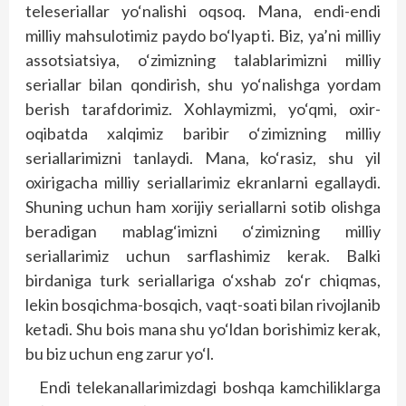
teleseriallar yo‘nalishi oqsoq. Mana, endi-endi
milliy mahsulotimiz paydo bo‘lyapti. Biz, ya’ni milliy
assotsiatsiya, o‘zimizning talablarimizni milliy
seriallar bilan qondirish, shu yo‘nalishga yordam
berish tarafdorimiz. Xohlaymizmi, yo‘qmi, oxir-
oqibatda xalqimiz baribir o‘zimizning milliy
seriallarimizni tanlaydi. Mana, ko‘rasiz, shu yil
oxirigacha milliy seriallarimiz ekranlarni egallaydi.
Shuning uchun ham xorijiy seriallarni sotib olishga
beradigan mablag‘imizni o‘zimizning milliy
seriallarimiz uchun sarflashimiz kerak. Balki
birdaniga turk seriallariga o‘xshab zo‘r chiqmas,
lekin bosqichma-bosqich, vaqt-soati bilan rivojlanib
ketadi. Shu bois mana shu yo‘ldan borishimiz kerak,
bu biz uchun eng zarur yo‘l.
Endi telekanallarimizdagi bosh­qa kamchiliklarga