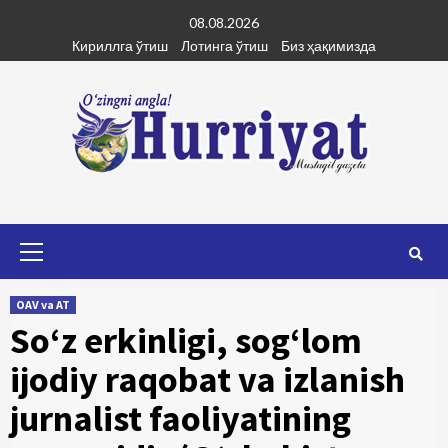
Skip
08.08.2026
to
Кириллга ўтиш
Лотинга ўтиш
Биз ҳақимизда
content
Primary
Menu
OAV va AT
So‘z erkinligi, sog‘lom
ijodiy raqobat va izlanish
jurnalist faoliyatining