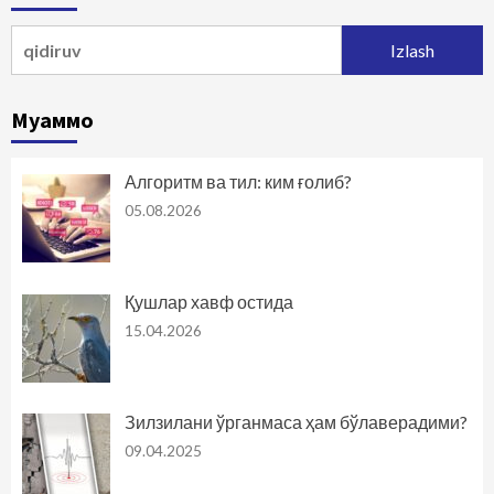
Qidirshish:
Муаммо
Алгоритм ва тил: ким ғолиб?
05.08.2026
Қушлар хавф остида
15.04.2026
Зилзилани ўрганмаса ҳам бўлаверадими?
09.04.2025