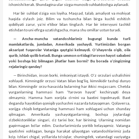
ishonishi kerak. Shundagina ular sizga munosib suhbatdoshga aylanadi.
Har bir suhbat o‘ziga xos loyiha. Maqsad, talab, amaliyot va mohiyat
haqida o‘ylash joiz. Bilim va tushuncha bilan birga kuchli eshitish
qobiliyati zarur, ya’ni e’tibor bilan ting­lash. Har bir intervyuni tashkil
etishdan to uni efirga uzatishgacha, mana shu omillar ustun turadi.
— Ancha-muncha vatandoshlarimiz bugungi kunda turli
mamlakatlarda, jumladan, Amerikada yashaydi. Yurtimizdan borgan
aksariyat fuqarolar Vataniga qaytgisi kelmaydi. O‘shayerda o‘qib, oila
qurib, ishlab qolib ketadi. Bunga ummon ortidagi farovon hayot sababmi
yoki boshqa biz bilmagan jihatlar ham bormi? Bu borada o‘zingizning
rejalaringiz qanday?
— Birinchidan, inson borki, imkoniyat istaydi. O‘z orzulari ushalishini
xohlaydi. Kimningdir orzusi Vatan bilan bog‘liq, kimnikidir tash­qi dunyo
bilan. Kimningdir orzu-havasida bularning har ikkisi mujassam. Chetda
yurganlarning hammasi ham “farovon hayot” kechir­yapti deya
olmaymiz. Hamma ham xorijda o‘rnini va baxtini topolmaydi. Baxt
deganda hayotidan qoniqib yashashni nazarda tutayapman. Qolaversa,
xorijga chiqib ketganlarning hammasi ham xohlagani uchun shunday
qilmagan. Amerikada yashayotganlarning, boshqa joylardagi
o‘zbekistonliklar singari, o‘z tarixi bor, har birining. Ularning nomidan
gapirmagan bo‘lar edim. Dasturlarimizda yoritib kelayapmiz. Vatanga
qaytishni xohlagan, bunga harakat qilayotgan vatandoshlarimiz juda
ko‘p. Ishlari chigal, yo‘llarida to‘siqlar, shuningdek, vatandagi vaziyatga