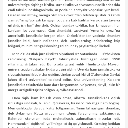
universitetiga o‘qishga kirdim. Jurnalistika va siyosatshunoslik sohasida
endi tahsilni boshlaganimda, AQShda 11 sentyabr voqealari yuz berdi.
Oradan sal o‘tmay, menga “Amerika ovozi”dan telefon qilishdi. “O‘zbek
xizmati”ning fao­liyati kengaymoqda, siz kabi kadrlar kerak, sizni tavsiya
qilishdi, ish bor” deyishdi. Ochig‘i bunday takliflar, har kimgayam, har
kuniyam bo‘lavermaydi. Gap shundaki, tavsiyani “Amerika ovozi”ga
amerikalik jurnalistlar bergan ekan. O‘zbekistondan yaqinda shunday
jurnalist keldi, hozir Indianada, deb. Tanishlarning, do‘stlarning ko‘p
bo‘lgani, muhimi senga ishonishgani shunday paytlarda qo‘l keladi.
Men o‘zi dastlab, jurnalistik fao­liyatimni o‘z Vatanimda — O‘zbekis­ton
radiosining “Xalqaro hayot” tahririyatida boshlagan edim. 1990
yillarning o‘rtalari edi. Bu orada grant yutib, Hindistonda Maysur
universitetidan bakalavrlik darajasini oldim. Uyerda ham jurnalistika va
siyosatshunoslik bo‘yicha o‘qidim. Undan avval ikki yil O‘zbekiston Davlat
jahon tillari universiteti talabasi edim. Shu universitetning Xalqaro
jurnalistika fakultetida ham dars berganman. Ko‘p emas, bir yil, lekin bir
umrga arzigulik tajriba bo‘lgan. Ajoyib davrlar edi…
Ham o‘qib, ham ishlash oson emas, albatta. Jurnalistikada o‘qish
ishlashga undaydi, bu aniq. Qolaversa, bu inson tabiatiga ham bog‘liq.
Men qishloqda, dalada, katta bo‘lganman. Tinim bilmasligim shundan,
deb o‘ylayman. Katta oiladanman, to‘qqiz farzandning sakkizinchisi.
Rahmatli ota-onam juda mehnatkash, zahmatkash insonlar edi.
Hammamizni o‘qitishdi, yo‘limizga to‘siq qo‘yishmadi. Orzuing ketidan