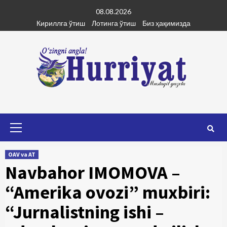
Skip
08.08.2026
to
Кириллга ўтиш
Лотинга ўтиш
Биз ҳақимизда
content
Primary
Menu
OAV va AT
Navbahor IMOMOVA –
“Amerika ovozi” muxbiri:
“Jurnalistning ishi –