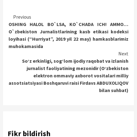
Continue
Previous
OSHING HALOL BO`LSA, KO`CHADA ICH! AMMO…
Reading
O`zbekiston Jurnalistlarining kasb etikasi kodeksi
loyihasi (“Hurriyat”, 2019 yil 22 may) hamkasblarimiz
muhokamasida
Next
So‘z erkinligi, sog‘lom ijodiy raqobat va izlanish
jurnalist faoliyatining mezonidir (O‘zbekiston
elektron ommaviy axborot vositalari milliy
assotsiatsiyasi Boshqaruvi raisi Firdavs ABDUXOLIQOV
bilan suhbat)
Fikr bildirish