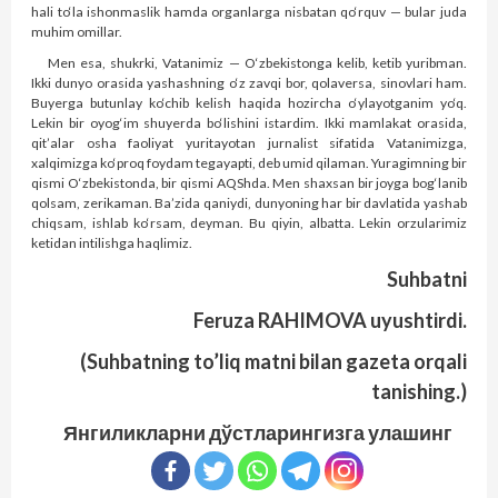
hali to‘la ishonmaslik hamda organlarga nisbatan qo‘rquv — bular juda
muhim omillar.
Men esa, shukrki, Vatanimiz — O‘zbekistonga kelib, ketib yuribman.
Ikki dunyo orasida yashashning o‘z zav­qi bor, qolaversa, sinovlari ham.
Buyerga butunlay ko‘chib kelish haqida hozircha o‘ylayotganim yo‘q.
Lekin bir oyog‘im shuyerda bo‘lishini istardim. Ikki mamlakat orasida,
qit’alar osha faoliyat yuritayotan jurnalist sifatida Vatanimizga,
xalqimizga ko‘proq foydam tegayapti, deb umid qilaman. Yuragimning bir
qismi O‘zbekistonda, bir qismi AQShda. Men shaxsan bir joyga bog‘lanib
qolsam, zerikaman. Ba’zida qaniydi, dunyoning har bir davlatida yashab
chiqsam, ishlab ko‘rsam, deyman. Bu qiyin, albatta. Lekin orzularimiz
ketidan intilishga haqlimiz.
Suhbatni
Feruza RAHIMOVA
uyushtirdi.
(Suhbatning to’liq matni bilan gazeta orqali
tanishing.)
Янгиликларни дўстларингизга улашинг