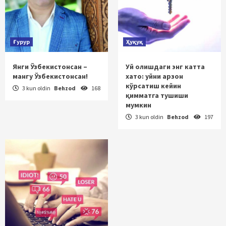
Ғурур
Ҳуқуқ
Янги Ўзбекистонсан –
Уй олишдаги энг катта
мангу Ўзбекистонсан!
хато: уйни арзон
кўрсатиш кейин
3 kun oldin
Behzod
168
қимматга тушиши
мумкин
3 kun oldin
Behzod
197