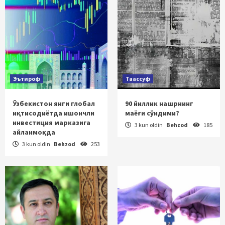
Эътироф
Таассуф
Ўзбекистон янги глобал
90 йиллик нашрнинг
иқтисодиётда ишончли
маёғи сўндими?
инвестиция марказига
3 kun oldin
Behzod
185
айланмоқда
3 kun oldin
Behzod
253