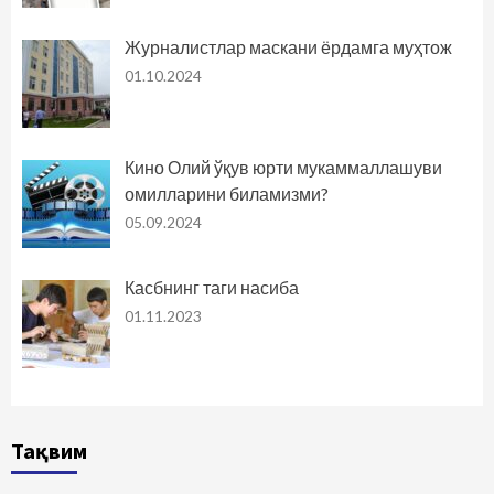
Журналистлар маскани ёрдамга муҳтож
01.10.2024
Кино Олий ўқув юрти мукаммаллашуви
омилларини биламизми?
05.09.2024
Касбнинг таги насиба
01.11.2023
Тақвим