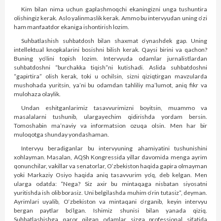
Kim bilan nima uchun gaplashmoqchi ekaningizni unga tushuntira
olishingiz kerak. Aslo yalinmaslik kerak. Ammo bu intervyudan uning o‘zi
ham manfaatdor ekaniga ishontirish lozim.
Suhbatlashish suhbatdosh bilan shaxmat o‘ynashdek gap. Uning
intellektual knopkalarini bosishni bilish kerak. Qaysi birini va qachon?
Buning yo‘lini topish lozim. Intervyuda odamlar jurnalistlardan
suhbatdoshni “burchakka tiqish”ni kutishadi. Aslida suhbatdoshni
“gapirtira” olish kerak, toki u ochilsin, sizni qiziqtirgan mavzularda
mushohada yuritsin, ya’ni bu odamdan tahliliy ma’lumot, aniq fikr va
mulohaza olaylik.
Undan eshitganlarimiz tasavvurimizni boyitsin, muammo va
masalalarni tushunib, ulargayechim qidirishda yordam bersin.
Tomoshabin ma’naviy va informatsion ozuqa olsin. Men har bir
muloqotga shunday yondashaman.
Intervyu beradiganlar bu intervyuning ahamiyatini tushunishini
xohlayman. Masalan, AQSh Kongressida yillar davomida menga ayrim
qonunchilar, vakillar va senatorlar, O‘zbekiston haqida gapira olmayman
yoki Markaziy Osiyo haqida aniq tasavvurim yo‘q, deb kelgan. Men
ularga odatda: “Nega? Siz axir bu mintaqaga nisbatan siyosatni
yuritishda ish olib borasiz. Uni belgilashda muhim o‘rin tutasiz”, deyman.
Ayrimlari uyalib, O‘zbekiston va mintaqani o‘rganib, keyin intervyu
bergan paytlar bo‘lgan. Ishimiz shunisi bilan yanada qiziq.
Suhbatlashishga qaror qilgan odamlar sizga professional sifatida