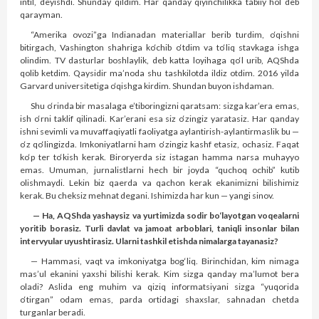
intil, deyishdi. Shunday qildim. Har qanday qiyinchilikka tabiiy hol deb
qarayman.
“Amerika ovozi”ga Indianadan materiallar berib turdim, o‘qishni
bitirgach, Vashington shahriga ko‘chib o‘tdim va to‘liq stavkaga ishga
olindim. TV dasturlar boshlaylik, deb katta loyihaga qo‘l urib, AQShda
qolib ketdim. Qaysidir ma’noda shu tashkilotda ildiz otdim. 2016 yilda
Garvard universitetiga o‘qishga kirdim. Shundan buyon ishdaman.
Shu o‘rinda bir masalaga e’tiboringizni qaratsam: sizga kar’era emas,
ish o‘rni taklif qilinadi. Kar’erani esa siz o‘zingiz yaratasiz. Har qanday
ishni sevimli va muvaffaqiyatli faoliyatga aylantirish-aylantirmaslik bu —
o‘z qo‘lingizda. Imkoniyatlarni ham o‘zingiz kashf etasiz, ochasiz. Faqat
ko‘p ter to‘kish kerak. Biroryerda siz istagan hamma narsa muhayyo
emas. Umuman, jurnalistlarni hech bir joyda “quchoq ochib” kutib
olishmaydi. Lekin biz qaerda va qachon kerak ekanimizni bilishimiz
kerak. Bu cheksiz mehnat degani. Ishimizda har kun — yangi sinov.
— Ha, AQShda yashaysiz va yurtimizda sodir bo‘layotgan voqealarni
yoritib borasiz. Turli davlat va jamoat arboblari, taniqli insonlar bilan
intervyular uyushtirasiz. Ularni tashkil etishda nimalarga tayanasiz?
— Hammasi, vaqt va imkoniyatga bog‘liq. Birinchidan, kim nimaga
mas’ul ekanini yaxshi bilishi kerak. Kim sizga qanday ma’lumot bera
oladi? Aslida eng muhim va qiziq informatsiyani sizga “yuqorida
o‘tirgan” odam emas, parda ortidagi shaxs­lar, sahnadan chetda
turganlar beradi.