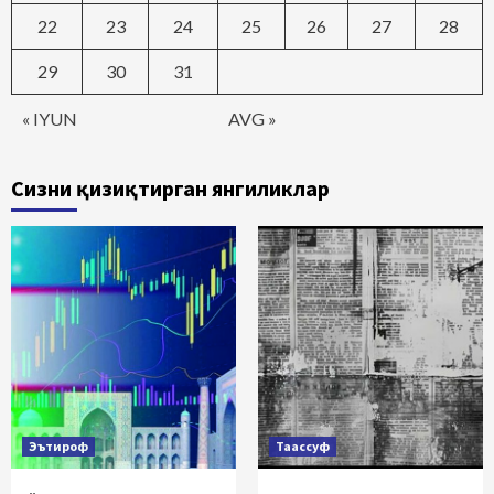
22
23
24
25
26
27
28
29
30
31
« IYUN
AVG »
Сизни қизиқтирган янгиликлар
Эътироф
Таассуф