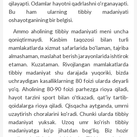
qilayapti. Odamlar hayotni qadrlashni o‘rganayapti.
Bu ham ularning tibbiy madaniyati
oshayotganining bir belgisi.
Ammo aholining tibbiy madaniyati meni uncha
qoniqtirmaydi. Kasbim taqozosi bilan turli
mamlakatlarda xizmat safarlarida bo‘laman, tajriba
almashaman, maslahat berish jarayonlarida ishtirok
etaman. Kuzataman. Rivojlangan mamlakatlarda
tibbiy madaniyat shu darajada yuqoriki, bizda
uchraydigan kasalliklarning 80 foizi ularda deyarli
yo‘q. Aholining 80-90 foizi parhezga rioya qiladi,
hayot tarzini sport bilan o‘tkazadi, qat’iy tartib-
qoidalarga rioya qiladi. Qisqacha aytganda, umrni
uzaytirish choralarini ko‘radi. Chunki ularda tibbiy
madaniyat yuksak. Uzoq umr ko‘rish tibbiy
madaniyatga ko‘p jihatdan bog‘liq. Biz hozir