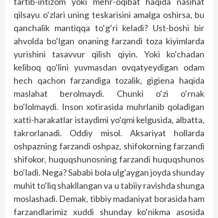
tartib-intizom yoki mehr-oqibat haqida nasihat
qilsayu o‘zlari uning teskarisini amalga oshirsa, bu
qanchalik mantiqqa to‘g‘ri keladi? Ust-boshi bir
ahvolda bo‘lgan onaning farzandi toza kiyimlarda
yurishini tasavvur qilish qiyin. Yoki ko‘chadan
keliboq qo‘lini yuvmasdan ovqatyeydigan odam
hech qachon farzandiga tozalik, gigiena haqida
maslahat berolmaydi. Chunki o‘zi o‘rnak
bo‘lolmaydi. Inson xotirasida muhrlanib qoladigan
xatti-harakatlar istaydimi yo‘qmi kelgusida, albatta,
takrorlanadi. Oddiy misol. Aksariyat hollarda
oshpazning farzandi oshpaz, shifokorning farzandi
shifokor, huquqshunosning farzandi huquqshunos
bo‘ladi. Nega? Sababi bola ulg‘aygan joyda shunday
muhit to‘liq shakl­langan va u tabiiy ravishda shunga
moslashadi. Demak, tibbiy madaniyat borasida ham
farzandlarimiz xuddi shunday ko‘nikma asosida