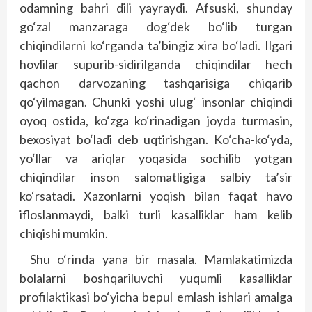
odamning bahri dili yayraydi. Afsuski, shunday
go‘zal manzaraga dog‘dek bo‘lib turgan
chiqindilarni ko‘rganda ta’bingiz xira bo‘ladi. Ilgari
hovlilar supurib-sidirilganda chiqindilar hech
qachon darvozaning tashqarisiga chiqarib
qo‘yilmagan. Chunki yoshi ulug‘ insonlar chiqindi
oyoq ostida, ko‘zga ko‘rinadigan joyda turmasin,
bexosiyat bo‘ladi deb uqtirishgan. Ko‘cha-ko‘yda,
yo‘llar va ariqlar yoqasida sochilib yotgan
chiqindilar inson salomatligiga salbiy ta’sir
ko‘rsatadi. Xazonlarni yoqish bilan faqat havo
ifloslanmaydi, balki turli kasalliklar ham kelib
chiqishi mumkin.
Shu o‘rinda yana bir masala. Mamlakatimizda
bolalarni boshqariluvchi yuqumli kasalliklar
profilaktikasi bo‘yicha bepul emlash ishlari amalga