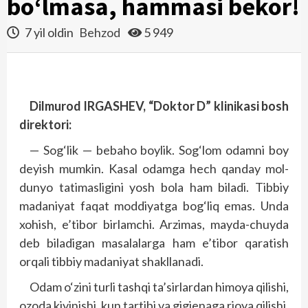
bo‘lmasa, hammasi bekor!
7 yil oldin
Behzod
5 949
Dilmurod IRGASHEV, “Doktor D” klinikasi bosh
direktori:
— Sog‘lik — bebaho boylik. Sog‘­lom odamni boy
deyish mumkin. Kasal odamga hech qanday mol-
dunyo tatimasligini yosh bola ham biladi. Tibbiy
madaniyat faqat moddiyatga bog‘liq emas. Unda
xohish, e’tibor birlamchi. Arzimas, mayda-chuyda
deb biladigan masalalarga ham e’tibor qaratish
orqali tibbiy madaniyat shakllanadi.
Odam o‘zini turli tashqi ta’sirlardan himoya qilishi,
ozoda kiyinishi, kun tartibi va gigienaga rioya qilishi,