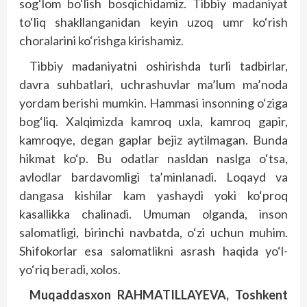
sog‘lom bo‘lish bosqichidamiz. Tibbiy madaniyat
to‘liq shakllanganidan ke­yin uzoq umr ko‘rish
choralarini ko‘rishga kirishamiz.
Tibbiy madaniyatni oshirishda turli tadbirlar,
davra suhbatlari, uchrashuvlar ma’lum ma’noda
yordam berishi mumkin. Hammasi insonning o‘ziga
bog‘liq. Xal­qimizda kamroq uxla, kamroq gapir,
kamroqye, degan gaplar bejiz aytilmagan. Bunda
hikmat ko‘p. Bu odatlar nasldan naslga o‘tsa,
avlodlar bardavomligi ta’minlanadi. Loqayd va
dangasa kishilar kam yashaydi yoki ko‘proq
kasallikka chalinadi. Umuman olganda, inson
salomatligi, birinchi navbatda, o‘zi uchun muhim.
Shifokorlar esa salomatlikni asrash haqida yo‘l-
yo‘riq beradi, xolos.
Muqaddasxon
RAHMATILLAYEVA,
Toshkent