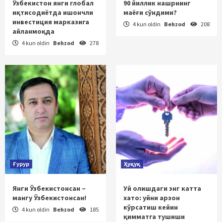
Ўзбекистон янги глобал
90 йиллик нашрнинг
иқтисодиётда ишончли
маёғи сўндими?
инвестиция марказига
4 kun oldin
Behzod
208
айланмоқда
4 kun oldin
Behzod
278
Ғурур
Ҳуқуқ
Янги Ўзбекистонсан –
Уй олишдаги энг катта
мангу Ўзбекистонсан!
хато: уйни арзон
кўрсатиш кейин
4 kun oldin
Behzod
185
қимматга тушиши