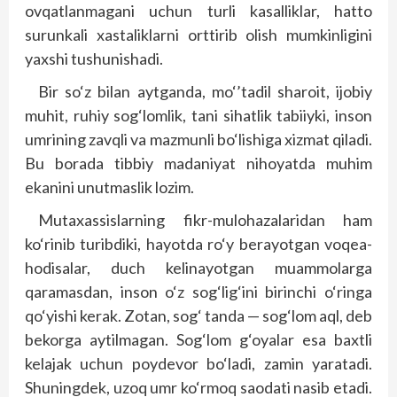
ovqatlanmagani uchun turli kasalliklar, hatto
surunkali xastaliklarni orttirib olish mumkinligini
yaxshi tushunishadi.
Bir so‘z bilan aytganda, mo‘’tadil sharoit, ijobiy
muhit, ruhiy sog‘lomlik, tani sihatlik tabiiyki, inson
umrining zavqli va mazmunli bo‘lishiga xizmat qiladi.
Bu borada tibbiy madaniyat nihoyatda muhim
ekanini unutmaslik lozim.
Mutaxassislarning fikr-mulohazalaridan ham
ko‘rinib turibdiki, hayotda ro‘y berayotgan voqea-
hodisalar, duch kelinayotgan muammolarga
qaramasdan, inson o‘z sog‘lig‘ini birinchi o‘ringa
qo‘yishi kerak. Zotan, sog‘ tanda — sog‘lom aql, deb
bekorga aytilmagan. Sog‘lom g‘oyalar esa baxtli
kelajak uchun poydevor bo‘ladi, zamin yaratadi.
Shuningdek, uzoq umr ko‘rmoq saodati nasib etadi.