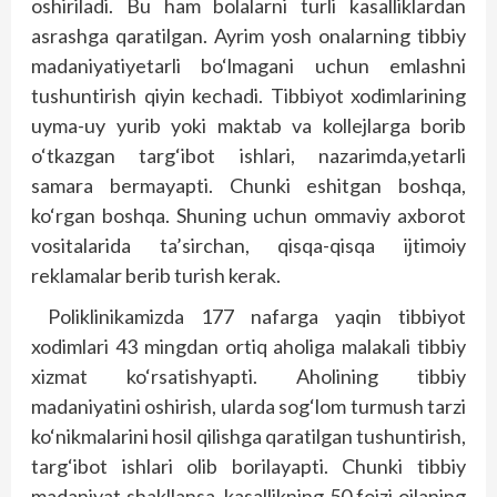
oshiriladi. Bu ham bolalarni turli kasalliklardan
asrashga qaratilgan. Ayrim yosh onalarning tibbiy
madaniyatiyetarli bo‘lmagani uchun emlashni
tushuntirish qiyin kechadi. Tibbiyot xodimlarining
uyma-uy yurib yoki maktab va kollejlarga borib
o‘tkazgan targ‘ibot ishlari, nazarimda,yetarli
samara bermayapti. Chunki eshitgan boshqa,
ko‘rgan bosh­qa. Shuning uchun ommaviy axborot
vositalarida ta’sirchan, qisqa-qisqa ijtimoiy
reklamalar berib turish kerak.
Poliklinikamizda 177 nafarga yaqin tibbiyot
xodimlari 43 mingdan ortiq aholiga malakali tibbiy
xizmat ko‘rsatishyapti. Aholining tibbiy
madaniyatini oshirish, ularda sog‘lom turmush tarzi
ko‘nikmalarini hosil qilishga qaratilgan tushuntirish,
targ‘ibot ishlari olib borilayapti. Chunki tibbiy
madaniyat shakllansa, kasallikning 50 foizi oilaning