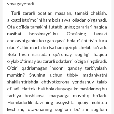
voyagayetadi.
Turli zararli odatlar, masalan, tamaki chekish,
alkogol iste’molini ham bola avval oiladan o‘rganadi.
Ota qo‘lida tamakini tutatib uning zararlari haqida
nasihat berolmaydi-ku. Otasining tamaki
chekayotganini ko‘rgan qaysi bola o‘zini tiyib tura
oladi? U bir marta bo‘lsa ham qiziqib chekib ko‘radi.
Bola hech narsadan qo‘rqmay, sog‘lig‘i haqida
o‘ylab o‘tirmay bu zararli odatlarni o‘ziga singdiradi.
O‘zini qadrlamagan insonni qanday tarbiyalash
mumkin? Shuning uchun tibbiy madaniyatni
shakllantirishda ehtiyotkorona yondashuv talab
etiladi. Hattoki hali bola dunyoga kelmasidanoq bu
tarbiya boshlansa, maqsadga muvofiq bo‘ladi.
Homiladorlik davrining osoyishta, ijobiy muhitda
kechishi, ota-onaning sog‘lom bo‘lishi sog‘lom