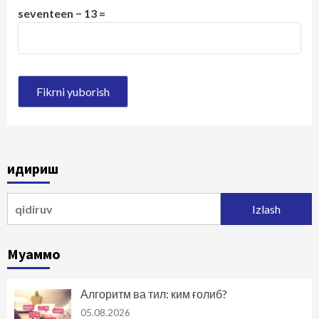
seventeen − 13 =
Қидириш
Qidirshish:
Муаммо
Алгоритм ва тил: ким ғолиб?
05.08.2026