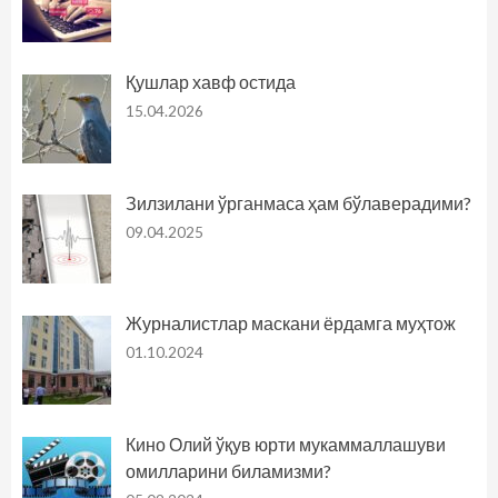
Қушлар хавф остида
15.04.2026
Зилзилани ўрганмаса ҳам бўлаверадими?
09.04.2025
Журналистлар маскани ёрдамга муҳтож
01.10.2024
Кино Олий ўқув юрти мукаммаллашуви
омилларини биламизми?