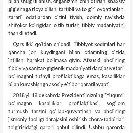
bilan shug‘ullanish, organizmni chiniqtirish, shaxsiy
gigienaga rioya qilish, tartibli va to‘g‘ri ovqatlanish,
zararli odatlardan o‘zini tiyish, doimiy ravishda
shifokor ko‘rigidan o‘tib turish tibbiy madaniyatni
tashkil etadi.
Qars ikki qo‘ldan chiqadi. Tibbiyot xodimlari har
qancha jon kuydirgani bilan odamning o‘zida
intilish, harakat bo‘lmasa qiyin. Afsuski, aholining
tibbiy va sanitar-gigienik madaniyati darajasiyetarli
bo‘lmagani tufayli profilaktikaga emas, kasalliklar
bilan kurashishga asosiy e’tibor qaratilayapti.
2018 yil 18 dekabrda Prezidentimizning “Yuqumli
bo‘lmagan kasalliklar profilaktikasi, sog‘­lom
turmush tarzini qo‘llab-quvvatlash va aholining
jismoniy faolligi darajasini oshirish chora-tadbirlari
to‘g‘risida”gi qarori qabul qilindi. Ushbu qarorda