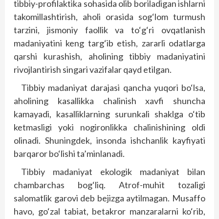
tibbiy-profilaktika sohasida olib boriladigan ishlarni
takomillashtirish, aholi orasida sog‘lom turmush
tarzini, jismoniy faollik va to‘g‘ri ovqatlanish
madaniyatini keng tar­g‘ib etish, zararli odatlarga
qarshi kurashish, aholining tibbiy madaniyatini
rivojlantirish singari vazifalar qayd etilgan.
Tibbiy madaniyat darajasi qancha yuqori bo‘lsa,
aholining kasallikka chalinish xavfi shuncha
kamayadi, kasalliklarning surunkali shaklga o‘tib
ketmasligi yoki nogironlikka chalinishining oldi
olinadi. Shuningdek, insonda ishchanlik kayfiyati
barqaror bo‘lishi ta’minlanadi.
Tibbiy madaniyat ekologik madaniyat bilan
chambarchas bog‘liq. Atrof-muhit tozaligi
salomatlik garovi deb bejizga aytilmagan. Musaffo
havo, go‘zal tabiat, betakror manzaralarni ko‘rib,