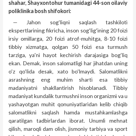
shahar, Shayxontohur tumanidagi 44-son oilaviy
poliklinika bosh shifokori:
— Jahon sog‘liqni saqlash tashkiloti
ekspertlarining fikricha, inson sog‘lig‘ining 20 foizi
irsiy omillarga, 20 foizi atrof-muhitga, 8-10 foizi
tibbiy xizmatga, qolgan 50 foizi esa turmush
tarziga, ya’ni hayot kechirish darajasiga bog‘liq
ekan. Demak, inson salomatligi har jihatdan uning
o‘z qo‘lida desak, xato bo‘lmaydi. Salomatlikni
asrashning eng muhim sharti esa tibbiy
madaniyatni shakllantirish hisoblanadi. Tibbiy
madaniyat kundalik turmushni inson organizmi va u
yashayotgan muhit qonuniyatlaridan kelib chiqib
salomatlikni saqlash hamda mustahkamlashga
qaratilgan tadbirlardan iborat. Unumli mehnat
qilish, maroqli dam olish, jismoniy tarbiya va sport