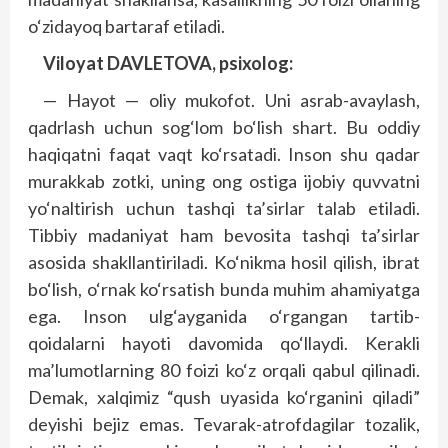
o‘zidayoq bartaraf etiladi.
Viloyat DAVLETOVA,
psixolog:
— Hayot — oliy mukofot. Uni asrab-avaylash,
qadrlash uchun sog‘lom bo‘lish shart. Bu oddiy
haqiqatni faqat vaqt ko‘rsatadi. Inson shu qadar
murakkab zotki, uning ong ostiga ijobiy quvvatni
yo‘naltirish uchun tashqi ta’sirlar talab etiladi.
Tibbiy madaniyat ham bevosita tashqi ta’sirlar
asosida shakllantiriladi. Ko‘nikma hosil qilish, ibrat
bo‘lish, o‘rnak ko‘rsatish bunda muhim ahamiyatga
ega. Inson ulg‘ayganida o‘rgangan tartib-
qoidalarni hayoti davomida qo‘llaydi. Kerakli
ma’lumotlarning 80 foizi ko‘z orqali qabul qilinadi.
Demak, xalqimiz “qush uyasida ko‘rganini qiladi”
deyishi bejiz emas. Tevarak-atrofdagilar tozalik,