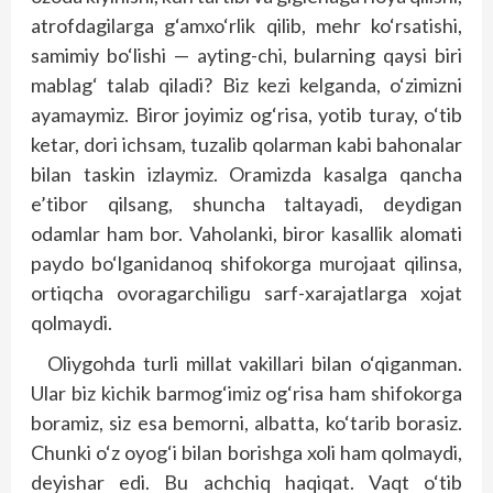
atrofdagilarga g‘amxo‘rlik qilib, mehr ko‘rsatishi,
samimiy bo‘lishi — ayting-chi, bularning qaysi biri
mablag‘ talab qiladi? Biz kezi kelganda, o‘zimizni
ayamaymiz. Biror jo­yimiz og‘risa, yotib turay, o‘tib
ketar, dori ichsam, tuzalib qolarman kabi bahonalar
bilan taskin izlaymiz. Oramizda kasalga qancha
e’tibor qilsang, shuncha taltayadi, deydigan
odamlar ham bor. Vaholanki, biror kasallik alomati
paydo bo‘lganidanoq shifokorga murojaat qilinsa,
ortiqcha ovoragarchiligu sarf-xarajatlarga xojat
qolmaydi.
Oliygohda turli millat vakillari bilan o‘qiganman.
Ular biz kichik barmog‘imiz og‘risa ham shifokorga
boramiz, siz esa bemorni, albatta, ko‘tarib borasiz.
Chunki o‘z oyog‘i bilan borishga xoli ham qolmaydi,
deyishar edi. Bu achchiq haqiqat. Vaqt o‘tib