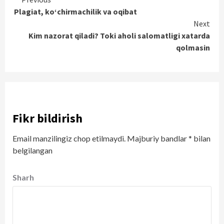
Continue
Plagiat, ko‘chirmachilik va oqibat
Reading
Next
Kim nazorat qiladi? Toki aholi salomatligi xatarda
qolmasin
Fikr bildirish
Email manzilingiz chop etilmaydi.
Majburiy bandlar
*
bilan
belgilangan
Sharh