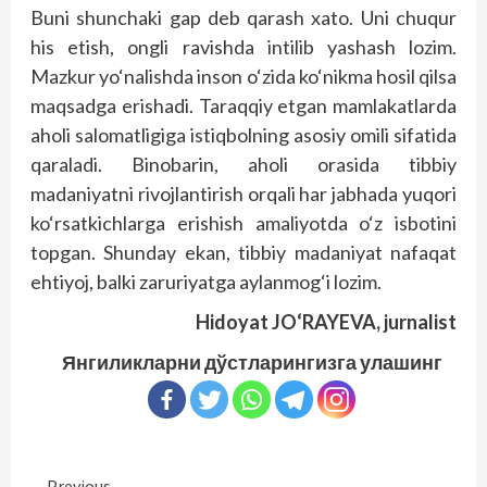
Buni shunchaki gap deb qarash xato. Uni chuqur
his etish, ongli ravishda intilib yashash lozim.
Mazkur yo‘nalishda inson o‘zida ko‘nikma hosil qilsa
maqsadga erishadi. Taraqqiy etgan mamlakatlarda
aholi salomatligiga istiqbolning asosiy omili sifatida
qaraladi. Binobarin, aholi orasida tibbiy
madaniyatni rivojlantirish orqali har jabhada yuqori
ko‘rsatkichlarga erishish amaliyotda o‘z isbotini
topgan. Shunday ekan, tibbiy madaniyat nafaqat
ehtiyoj, balki zaruriyatga aylanmog‘i lozim.
Hidoyat JO‘RAYEVA,
jurnalist
Янгиликларни дўстларингизга улашинг
Previous