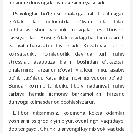
bolaning dunyoga kelishiga zamin yaratadi.
Psixologlar bo‘lg‘usi onalarga hali tug‘ilmagan
go‘dak bilan muloqotda bo‘lishni, ular bilan
suhbatlashishni, yoqimli musiqalar eshittirishni
tavsiya qiladi. Boi­si go‘dak onadagi har bir o‘zgarish
va xatti-harakatni his etadi. Kuzatuvlar shuni
ko‘rsatadiki, homiladorlik davrida turli ruhiy
stresslar, asabbuzarliklarni boshidan o‘tkazgan
onalarning farzandi g‘oyat yig‘loqi, injiq, asabiy
bo‘lib tug‘iladi. Kasallikka moyilligi yuqori bo‘ladi.
Bundan ko‘rinib turibdiki, tibbiy madaniyat, ruhiy
tarbiya hamda jismoniy barkamollikni farzand
dunyoga kelmasdanoq boshlash zarur.
E’tibor qilganmisiz, ko‘pincha keksa odamlar
yoshlarni issiqroq kiyinib yur, ovqatingni vaqtidaye,
deb tergaydi. Chunki ularyengil ki­yinib yoki vaqtida