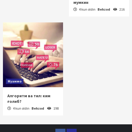
мумкин
4 kun oldin
Behzod
216
Муаммо
Алгоритм ва тил: ким
ғолиб?
4 kun oldin
Behzod
198