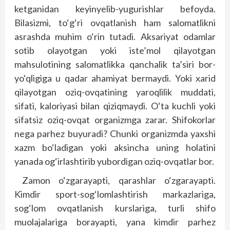
ketganidan keyinyelib-yugurishlar befoyda.
Bilasizmi, to‘g‘ri ovqatlanish ham salomatlikni
asrashda muhim o‘rin tutadi. Aksariyat odamlar
sotib olayotgan yoki iste’mol qilayotgan
mahsulotining salomatlikka qanchalik ta’siri bor-
yo‘qligiga u qadar ahamiyat bermaydi. Yoki xarid
qilayotgan oziq-ovqatining yaroqlilik muddati,
sifati, kaloriyasi bilan qiziqmaydi. O‘ta kuchli yoki
sifatsiz oziq-ovqat organizmga zarar. Shifokorlar
nega parhez buyuradi? Chunki organizmda yaxshi
xazm bo‘ladigan yoki aksincha uning holatini
yanada og‘irlashtirib yubordigan oziq-ovqatlar bor.
Zamon o‘zgarayapti, qarashlar o‘zgarayapti.
Kimdir sport-sog‘lomlashtirish markazlariga,
sog‘lom ovqatlanish kurslariga, turli shifo
muolajalariga borayapti, yana kimdir parhez