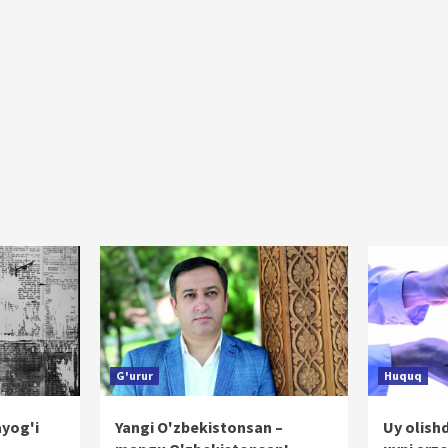
G'urur
Huquq
ayog'i
Yangi O'zbekistonsan –
Uy olish