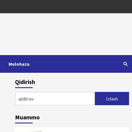
Mulohaza
Qidirish
Qidirshish:
Muammo