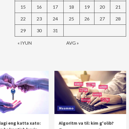
15
16
17
18
19
20
21
22
23
24
25
26
27
28
29
30
31
« IYUN
AVG »
Muammo
dagi eng katta xato:
Algoritm va til: kim g'olib?