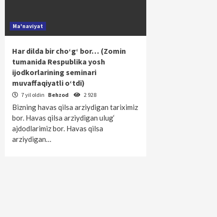
Ma'naviyat
Har dilda bir cho‘g‘ bor… (Zomin
tumanida Respublika yosh
ijodkorlarining seminari
muvaffaqiyatli o‘tdi)
7 yil oldin
Behzod
2 928
Bizning havas qilsa arziydigan tariximiz
bor. Havas qilsa arziydigan ulug‘
ajdodlarimiz bor. Havas qilsa
arziydigan…