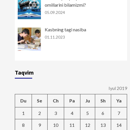
omillarini bilamizmi?
05.09.2024
Kasbning tagi nasiba
01.11.2023
Taqvim
Iyul 2019
Du
Se
Ch
Pa
Ju
Sh
Ya
1
2
3
4
5
6
7
8
9
10
11
12
13
14