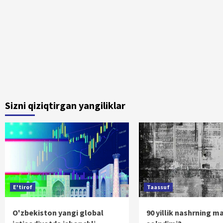
Sizni qiziqtirgan yangiliklar
E'tirof
Taassuf
O'zbekiston yangi global
90 yillik nashrning m