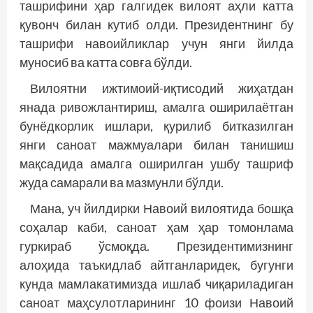
ташрифини ҳар галгидек вилоят аҳли катта
қувонч билан кутиб олди. Президентнинг бу
ташрифи навоий­ликлар учун янги йилда
муносиб ва катта совға бўлди.
Вилоятни ижтимоий-иқтисодий жиҳатдан
янада ривожлантириш, амалга оширилаётган
бун­ёдкорлик ишлари, қурилиб битказилган
янги саноат мажмуалари билан танишиш
мақсадида амалга оширилган ушбу ташриф
жуда самарали ва мазмунли бўлди.
Мана, уч йилдирки Навоий вилоятида бошқа
соҳалар каби, саноат ҳам ҳар томонлама
гуркираб ўсмоқда. Президентимизнинг
алоҳида таъкидлаб айт­ганларидек, бугунги
кунда мамлакатимизда ишлаб чиқариладиган
саноат маҳсулотларининг 10 фоизи Навоий