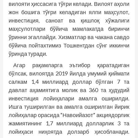
вилояти ҳиссасига тўғри келади. Вилоят аҳоли
жон бошига тўғри келадиган ялпи маҳсулот,
инвес­тиция, саноат ва қишлоқ хўжалиги
маҳсулотлари бўйича мамлакатда биринчи
ўринни эгаллайди. Хизматлар ва чакана савдо
бўйича пойтахтимиз Тошкентдан сўнг иккинчи
ўринда туради.
Агар рақамларга эътибор қаратадиган
бўлсак, вилоятда 2019 йилда умумий қиймати
салкам 1,4 миллиард доллар бўлган 7 та
давлат аҳамиятига молик ва 360 та ҳудудий
инвестиция ло­йиҳалари амалга оширилди.
Ишга туширилган ва амалга оширилган йирик
лойиҳалар орасида “Навоийазот” акциядорлик
жамиятининг 1,7 миллиард долларлик 3 та
лойиҳаси ниҳоятда долзарб ҳисобланади.