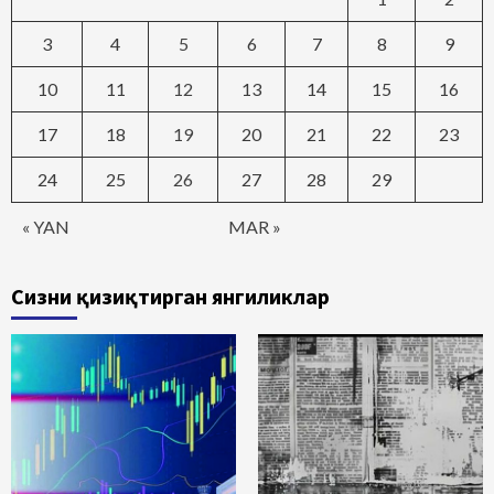
3
4
5
6
7
8
9
10
11
12
13
14
15
16
17
18
19
20
21
22
23
24
25
26
27
28
29
« YAN
MAR »
Сизни қизиқтирган янгиликлар