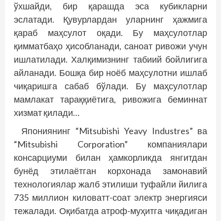
ўхшайди, бир қарашда эса кубикларни
эслатади. Қувурлардан уларнинг ҳажмига
қараб маҳсулот оқади. Бу маҳсулотлар
қимматбаҳо ҳисобланади, саноат ривожи учун
ишлатилади. Халқимизнинг табиий бойлигига
айланади. Бошқа бир ноёб маҳсулотни ишлаб
чиқаришга сабаб бўлади. Бу маҳсулотлар
мамлакат тараққиётига, ривожига беминнат
хизмат қилади…
Япониянинг “Mitsubishi Yeavy Industres” ва
“Mitsubishi Corporation” компаниялари
консарциуми билан ҳамкорликда янгитдан
бунёд этилаётган корхонада замонавий
технологиялар жалб этилиши туфайли йилига
735 миллион киловатт-соат электр энергияси
тежалади. Оқибатда атроф-муҳитга чиқадиган