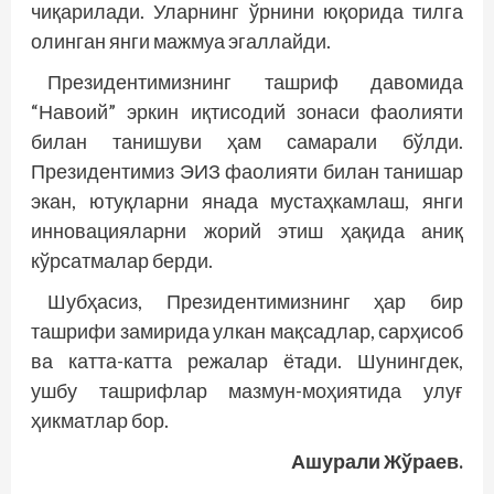
чиқарилади. Уларнинг ўрнини юқорида тилга
олинган янги мажмуа эгаллайди.
Президентимизнинг ташриф давомида
“Навоий” эркин иқтисодий зонаси фаолияти
билан танишуви ҳам самарали бўлди.
Президентимиз ЭИЗ фаолияти билан танишар
экан, ютуқларни янада мус­таҳкамлаш, янги
иннова­цияларни жорий этиш ҳақида аниқ
кўрсатмалар берди.
Шубҳасиз, Президентимизнинг ҳар бир
ташрифи замирида улкан мақсадлар, сарҳисоб
ва катта-катта режалар ётади. Шунинг­дек,
ушбу ташрифлар мазмун-моҳиятида улуғ
ҳикматлар бор.
Ашурали Жўраев.