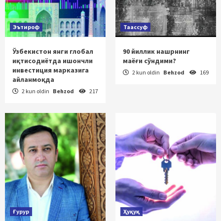
Эътироф
Таассуф
Ўзбекистон янги глобал
90 йиллик нашрнинг
иқтисодиётда ишончли
маёғи сўндими?
инвестиция марказига
2 kun oldin
Behzod
169
айланмоқда
2 kun oldin
Behzod
217
Ғурур
Ҳуқуқ