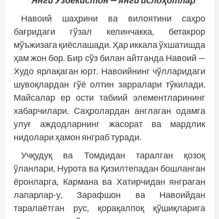
Янги Ўзбекистон — янги ислоҳотлар
Навоий шаҳрини ва вилоятини саҳро
бағридаги гўзал келинчакка, бетакрор
мўъжизага қиёс­лашади. Ҳар иккала ўхшатишда
ҳам жон бор. Бир сўз билан айтганда Навоий —
Худо ярлақаган юрт. Навоийнинг чўлларидаги
шувоқлардан гўё олтин зарралари тўкилади.
Майсалар ер ости табиий элементларининг
хабарчилари. Саҳролардан англаган одамга
улуғ аждодларнинг жасорат ва мардлик
нидолари ҳамон янграб туради.
Учқудуқ ва Томдидан таралган қозоқ
ўланлари, Нур­ота ва Қизилтепадан бошланган
ёронларга, Кармана ва Хатирчидан янграган
лапарлар-у, Зарафшон ва Навоийдан
таралаётган рус, қорақалпоқ қўшиқларига