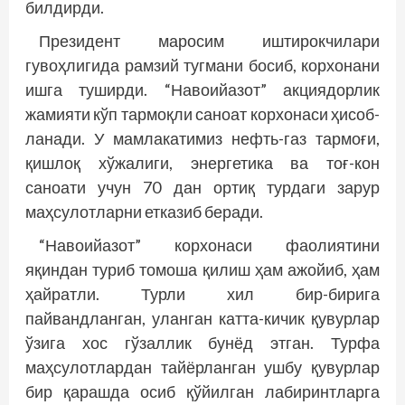
билдирди.
Президент маросим иштирокчилари
гувоҳлигида рамзий тугмани босиб, корхонани
ишга туширди. “Навоийазот” акциядорлик
жамияти кўп тармоқли саноат корхонаси ҳисоб­
ланади. У мамлакатимиз нефть-газ тармоғи,
қиш­лоқ хўжалиги, энергетика ва тоғ-кон
саноати учун 70 дан ортиқ турдаги зарур
маҳсулотларни етказиб беради.
“Навоийазот” корхонаси фаолиятини
яқиндан туриб томоша қилиш ҳам ажойиб, ҳам
ҳайратли. Турли хил бир-бирига
пайвандланган, уланган катта-кичик қувурлар
ўзига хос гўзаллик бун­ёд этган. Турфа
маҳсулотлардан тайёрланган ушбу қувурлар
бир қарашда осиб қўйилган лабиринтларга