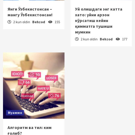
Янги Ўзбекистонсан –
Уй олишдаги энг катта
мангу Ўзбекистонсан!
хато: уйни арзон
кўрсатиш кейин
2 kun oldin
Behzod
155
қимматга тушиши
мумкин
2 kun oldin
Behzod
177
Муаммо
Алгоритм ва тил: ким
ғолиб?