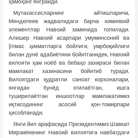
ҳамоҳанг янг­райди.
Мутахассисларнинг айтиш­ларича,
Менделеев жадвалидаги барча химиявий
элементлар Навоий заминида топилади.
Алишер Навоий асарлари умум­инсоний ва
ўлмас ҳикматларга бойлиги, умрбоқийлиги
билан дунё адабиётини бо­йитганидек, Навоий
вилояти ҳам ноёб ва бебаҳо захираси билан
мамлакат хазинасини бо­йитиб туради.
Вилоятдаги қудратли саноат корхоналари,
янгидан бунёд этилаётган, ишга
туширилаётган иншоотлар мамлакатимиз
иқтисодининг асосий қон-томирлари
ҳисобланади.
Янги йил арафасида Президентимиз Шавкат
Мирзиёевнинг Навоий вилоятига навбатдаги