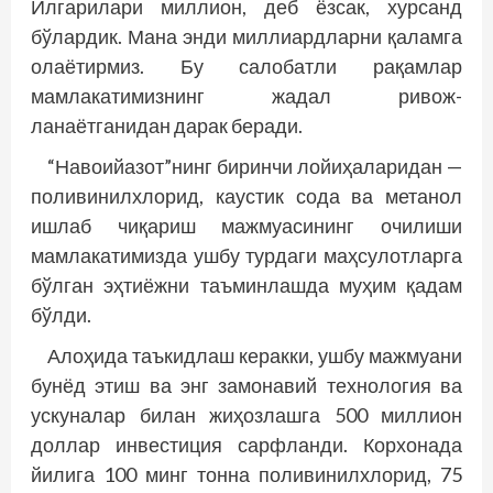
Илгарилари миллион, деб ёзсак, хурсанд
бўлардик. Мана энди миллиардларни қаламга
олаётирмиз. Бу салобатли рақамлар
мамлакатимизнинг жадал ривож­
ланаётганидан дарак беради.
“Навоийазот”нинг биринчи лойиҳаларидан —
поливинилхлорид, каустик сода ва метанол
ишлаб чиқариш маж­муасининг очилиши
мамлакатимизда ушбу турдаги маҳсулотларга
бўлган эҳтиёжни таъминлашда муҳим қадам
бўлди.
Алоҳида таъкидлаш керакки, ушбу мажмуани
бун­ёд этиш ва энг замонавий технология ва
ускуналар билан жиҳозлашга 500 миллион
доллар инвестиция сарфланди. Корхонада
йилига 100 минг тонна поливинилхлорид, 75