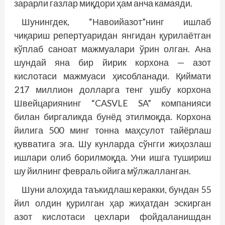
зарарли газлар миқдори ҳам анча камаяди.
Шунингдек, “Навоий­азот”нинг ишлаб
чиқариш репертуаридан янгидан қурилаётган
кўплаб саноат мажмуалари ўрин олган. Ана
шундай яна бир йирик корхона — азот
кислотаси мажмуаси ҳисобланади. Қиймати
217 миллион долларга тенг ушбу корхона
Швейцариянинг “CASVLE SA” компанияси
билан биргаликда бунёд этилмоқда. Корхона
йилига 500 минг тонна маҳсулот тайёрлаш
қувватига эга. Шу кунларда сўнгги жиҳозлаш
ишлари олиб борилмоқда. Уни ишга тушириш
шу йилнинг февраль ойига мўлжалланган.
Шуни алоҳида таъкидлаш керакки, бундан 55
йил олдин қурилган ҳар жиҳатдан эскирган
азот кислотаси цехлари фойдаланишдан