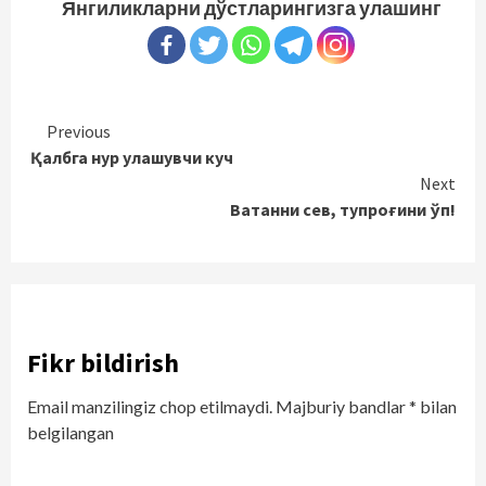
Янгиликларни дўстларингизга улашинг
Continue
Previous
Қалбга нур улашувчи куч
Reading
Next
Ватанни сев, тупроғини ўп!
Fikr bildirish
Email manzilingiz chop etilmaydi.
Majburiy bandlar
*
bilan
belgilangan