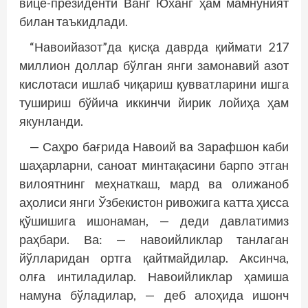
вице-президенти Ванг Юханг ҳам мамнуният
билан таъкидлади.
“Навоийазот”да қисқа даврда қиймати 217
миллион доллар бўлган янги замонавий азот
кислотаси ишлаб чиқариш қувватларини ишга
тушириш бўйича иккинчи йирик лойиҳа ҳам
якунланди.
— Саҳро бағрида Навоий ва Зарафшон каби
шаҳарларни, саноат минтақасини барпо этган
вилоятнинг меҳнаткаш, мард ва олижаноб
аҳолиси янги Ўзбекистон ривожига катта ҳисса
қўшишига ишонаман, — деди давлатимиз
раҳбари. Ва: — навоийликлар танлаган
йўлларидан ортга қайтмайдилар. Аксинча,
олға интиладилар. Навоийликлар ҳамиша
намуна бўладилар, — деб алоҳида ишонч