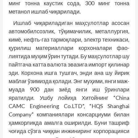
минг тонна каустик сода, 300 минг тонна
метанол ишлаб чиқарилади.
Ишлаб чиқариладиган маҳсулотлар асосан
автомобилсозлик, тўқимачилик, металлургия,
кимё, нефть-газ тармоқлари, электр техникаси,
қурилиш материаллари корхоналари фао­
лиятида муҳим ўрин тутади. Бу маҳсулотлар шу
пайтгача катта валюта эвазига импорт қилинар
эди. Корхона ишга тушгач, энди ана шу йирик
маблағ ўзимизда қолади. Энг муҳими, янги маж­
муада 900 дан зиёд янги иш ўринлари
яратилди. Ушбу ло­йиҳа Хитойнинг “China
CAMC Engineering Co.LTD”, “HQS Shanghai
Company” компаниялари консарциуми билан
ҳамкорликда амалга оширилди. Буни ташриф
чоғида сўзга чиққан инжиниринг корпорацияси