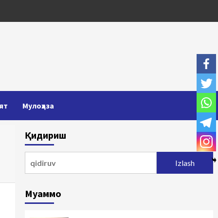
ят
Мулоҳаза
Қидириш
Qidirshish:
Муаммо