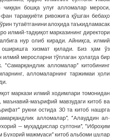
 чиққан бошқа улуғ алломалар мероси,
м-фан тараққиёти ривожига қўшган бебаҳо
м ўрин тутаётганини алоҳида таъкидламасак
аро илмий-тадқиқот марказининг директори
албига нур олиб киради. Айниқса, илмий
 оширишга хизмат қилади. Биз ҳам ўз
н илмий меросларни тўплаган ҳолатда бир
ик. “Самар­қандлик алломалар” китобининг
мларнинг, алломаларнинг таржимаи ҳоли
ди.
иқот маркази илмий ходимлари томонидан
й, маънавий-маърифий мавзудаги китоб ва
рифат” рукни остида 30 та китоб нашрга
Самарқандлик алломалар”, “Алауддин ал-
ухорий — муҳаддислар султони”, “Иброҳим
м Бухорий мажмуаси” китоб альбоми шулар