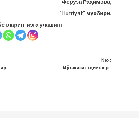
Феруза Раҳимова,
“Hurriyat” мухбири.
ўстларингизга улашинг
Next
вар
Мўъжизага қиёс юрт