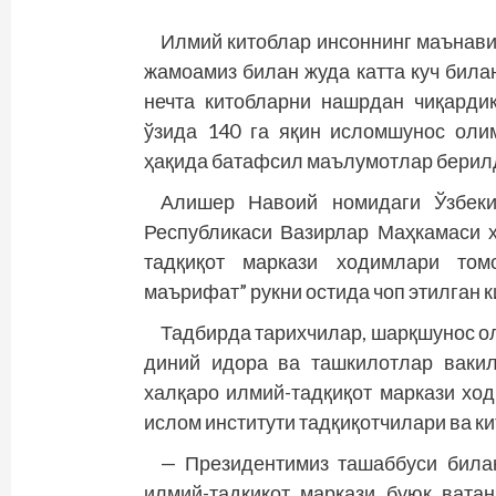
Илмий китоблар инсоннинг маънави
жамоамиз билан жуда катта куч била
нечта китобларни нашрдан чиқарди
ўзида 140 га яқин исломшунос оли
ҳақида батафсил маълумотлар берил
Алишер Навоий номидаги Ўзбеки
Республикаси Вазирлар Маҳкамаси 
тадқиқот маркази ходимлари том
маърифат” рукни остида чоп этилган к
Тадбирда тарихчилар, шарқшунос о
диний идора ва ташкилотлар ваки
халқаро илмий-тадқиқот маркази хо
ислом институти тадқиқотчилари ва ки
— Президентимиз ташаббуси била
илмий-тадқиқот маркази буюк вата