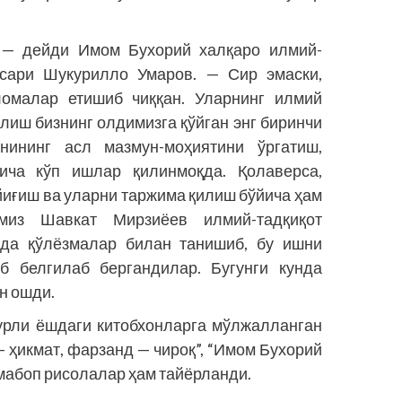
 — дейди Имом Бухорий халқ­аро илмий-
осари Шукурилло Умаров. — Сир эмаски,
ломалар етишиб чиққан. Уларнинг илмий
илиш бизнинг олдимизга қўйган энг биринчи
ининг асл мазмун-моҳиятини ўргатиш,
ча кўп ишлар қилинмоқда. Қолаверса,
иғиш ва уларни таржима қилиш бўйича ҳам
из Шавкат Мирзиёев илмий-тад­қиқот
да қўл­ёзмалар билан танишиб, бу ишни
б белгилаб бергандилар. Бугунги кунда
н ошди.
рли ёшдаги китобхонларга мўл­жалланган
— ҳикмат, фарзанд — чироқ”, “Имом Бухорий
мабоп рисолалар ҳам тайёрланди.