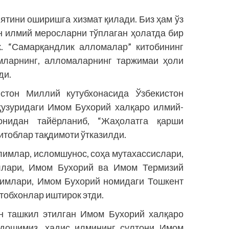
ятини оширишга хизмат қилади. Биз ҳам ўз
н илмий меросларни тўплаган ҳолатда бир
к. “Самарқандлик алломалар” китобининг
мларнинг, алломаларнинг таржимаи ҳоли
ди.
стон Миллий кутубхонасида Ўзбекистон
ҳузуридаги Имом Бухорий халқаро илмий-
онидан тайёрланиб, “Жаҳолатга қарши
итоблар тақдимоти ўтказилди.
лимлар, исломшунос, соҳа мутахассислари,
ллари, Имом Бухорий ва Имом Термизий
димлари, Имом Бухорий номидаги Тошкент
тобхонлар иштирок этди.
н ташкил этилган Имом Бухорий халқаро
ндошимиз, ҳадис илмининг султони Имом