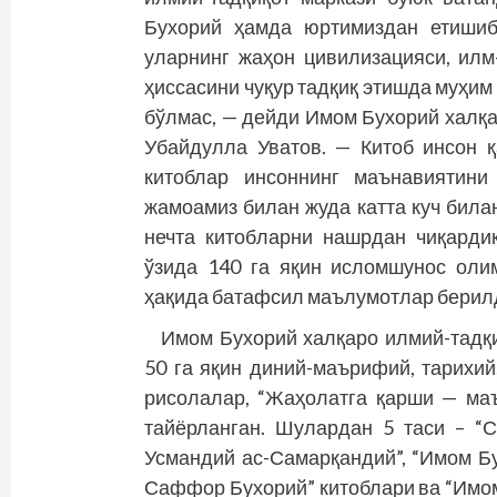
Бухорий ҳамда юртимиздан етишиб
уларнинг жаҳон цивилиза­цияси, ил
ҳиссасини чуқур тад­қиқ этишда муҳи
бўл­мас, — дейди Имом Бухорий халқ
Убайдулла Уватов. — Китоб инсон қ
китоблар инсоннинг маънавиятини
жамоамиз билан жуда катта куч била
неч­та китоб­ларни нашр­дан чиқард
ўзида 140 га яқин исломшунос оли
ҳақида батафсил маълумотлар берил
Имом Бухорий халқаро илмий-тадқ
50 га яқин диний-маърифий, тарихи
рисолалар, “Жаҳолатга қарши — маъ
тайёрланган. Шулардан 5 таси – “
Усмандий ас-Самарқандий”, “Имом Б
Саффор Бухорий” китоблари ва “Имо