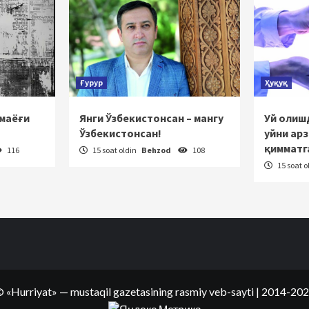
Ғурур
Ҳуқуқ
 маёғи
Янги Ўзбекистонсан – мангу
Уй олишд
Ўзбекистонсан!
уйни ар
қимматг
116
15 soat oldin
Behzod
108
15 soat o
©
«Hurriyat»
— mustaqil gazetasining rasmiy veb-sayti
| 2014-20