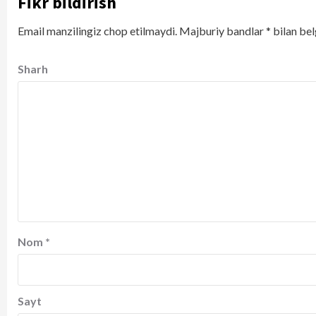
Fikr bildirish
Email manzilingiz chop etilmaydi.
Majburiy bandlar
*
bilan bel
Sharh
Nom
*
Sayt