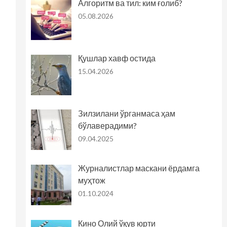
Алгоритм ва тил: ким ғолиб?
05.08.2026
Қушлар хавф остида
15.04.2026
Зилзилани ўрганмаса ҳам
бўлаверадими?
09.04.2025
Журналистлар маскани ёрдамга
муҳтож
01.10.2024
Кино Олий ўқув юрти