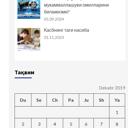
мукаммаллашуви омилларини
биламизми?
05.09.2024
Касбнинг таги насиба
01.11.2023
Тақвим
Dekabr 2019
Du
Se
Ch
Pa
Ju
Sh
Ya
1
2
3
4
5
6
7
8