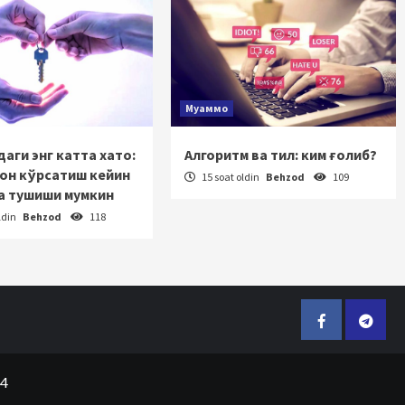
Муаммо
аги энг катта хато:
Алгоритм ва тил: ким ғолиб?
зон кўрсатиш кейин
15 soat oldin
Behzod
109
а тушиши мумкин
ldin
Behzod
118
Facebook
Telegr
24