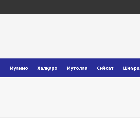
Т
Муаммо
Халқаро
Мутолаа
Сиёсат
Шеъри