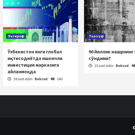
Эътироф
Таассуф
Ўзбекистон янги глобал
90 йиллик нашрнинг
иқтисодиётда ишончли
сўндими?
инвестиция марказига
15 soat oldin
Behzod
айланмоқда
14 soat oldin
Behzod
140