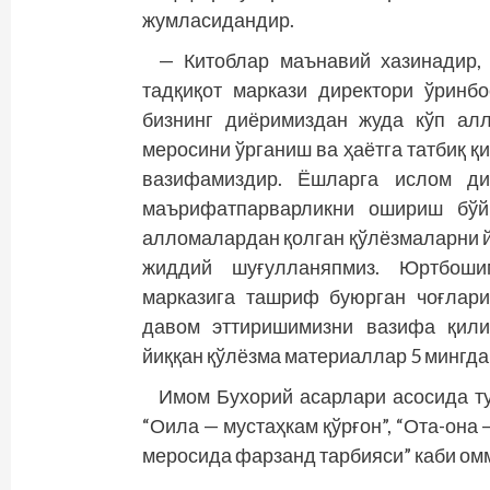
жумласидандир.
— Китоблар маънавий хазинадир,
тадқиқот маркази директори ўринб
бизнинг диёримиздан жуда кўп ал
меросини ўрганиш ва ҳаётга татбиқ қ
вазифамиздир. Ёшларга ислом дин
маърифатпарварликни ошириш бўйи
алломалардан қолган қўлёзмаларни й
жиддий шуғулланяпмиз. Юртбошим
марказига ташриф буюрган чоғлари
давом эттиришимизни вазифа қили
йиққан қўлёзма материаллар 5 мингда
Имом Бухорий асарлари асосида ту
“Оила — мустаҳкам қўрғон”, “Ота-она 
меросида фарзанд тарбияси” каби ом