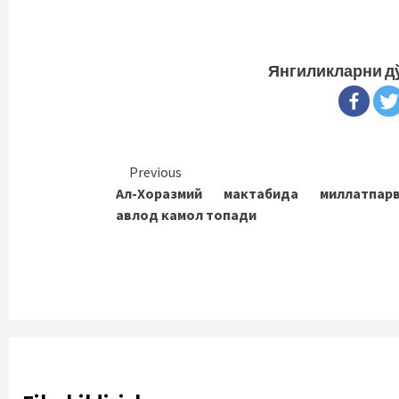
Янгиликларни д
Continue
Previous
Ал-Хоразмий мактабида миллатпар
Reading
авлод камол топади