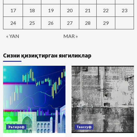
17
18
19
20
21
22
23
24
25
26
27
28
29
« YAN
MAR »
Сизни қизиқтирган янгиликлар
Эътироф
Таассуф