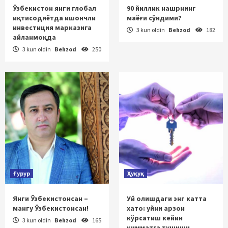
Ўзбекистон янги глобал
90 йиллик нашрнинг
иқтисодиётда ишончли
маёғи сўндими?
инвестиция марказига
3 kun oldin
Behzod
182
айланмоқда
3 kun oldin
Behzod
250
Ғурур
Ҳуқуқ
Янги Ўзбекистонсан –
Уй олишдаги энг катта
мангу Ўзбекистонсан!
хато: уйни арзон
кўрсатиш кейин
3 kun oldin
Behzod
165
қимматга тушиши