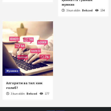
мумкин
3 kun oldin
Behzod
194
Муаммо
Алгоритм ва тил: ким
ғолиб?
3 kun oldin
Behzod
177