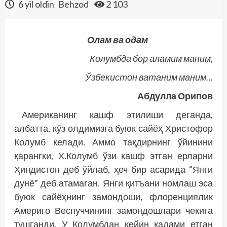
6 yil oldin
Behzod
2 103
Олам ва одам
Колумбда бор аламим маним,
Ўзбекистон ватаним маним…
Абдулла Орипов
Американинг кашф этилиши деганда,
албатта, кўз олдимизга буюк сайёҳ Христофор
Колумб келади. Аммо тақдирнинг ўйинини
қарангки, Х.Колумб ўзи кашф этган ерларни
Ҳиндистон деб ўйлаб, ҳеч бир асарида “Янги
дунё” деб атамаган. Янги қитъани номлаш эса
буюк сайёҳнинг замондоши, флоренциялик
Америго Веспуччининг замондошлари чекига
тушганди. У Колумбдан кейин қадами етган