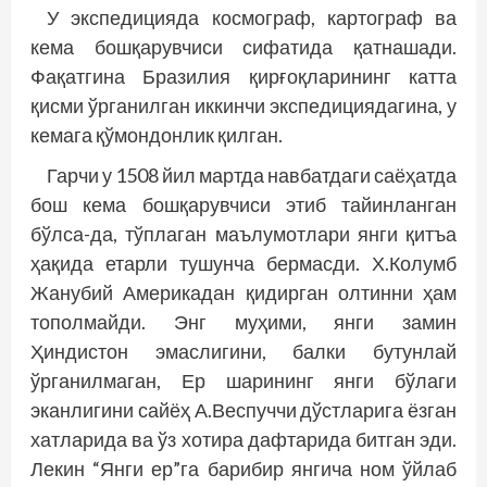
У экспедицияда космограф, картограф ва
кема бошқарувчиси сифатида қатнашади.
Фақатгина Бразилия қирғоқларининг катта
қисми ўрганилган иккинчи экспедициядагина, у
кемага қўмондонлик қилган.
Гарчи у 1508 йил мартда навбатдаги саёҳатда
бош кема бошқарувчиси этиб тайинланган
бўлса-да, тўплаган маълумотлари янги қитъа
ҳақида етарли тушунча бермасди. Х.Колумб
Жанубий Америкадан қидирган олтинни ҳам
тополмайди. Энг муҳими, янги замин
Ҳиндистон эмаслигини, балки бутунлай
ўрганилмаган, Ер шарининг янги бўлаги
эканлигини сайёҳ А.Веспуччи дўстларига ёзган
хатларида ва ўз хотира дафтарида битган эди.
Лекин “Янги ер”­га барибир янгича ном ўйлаб