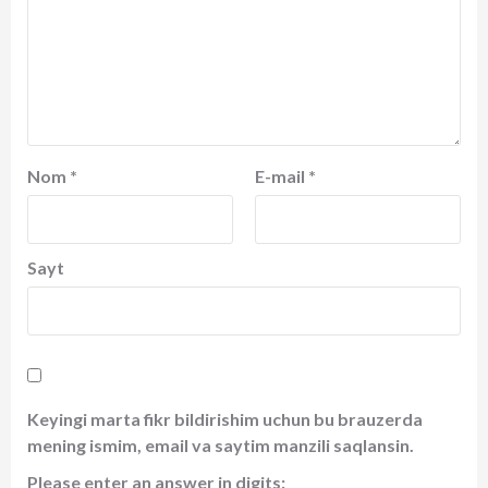
Nom
*
E-mail
*
Sayt
Keyingi marta fikr bildirishim uchun bu brauzerda
mening ismim, email va saytim manzili saqlansin.
Please enter an answer in digits: