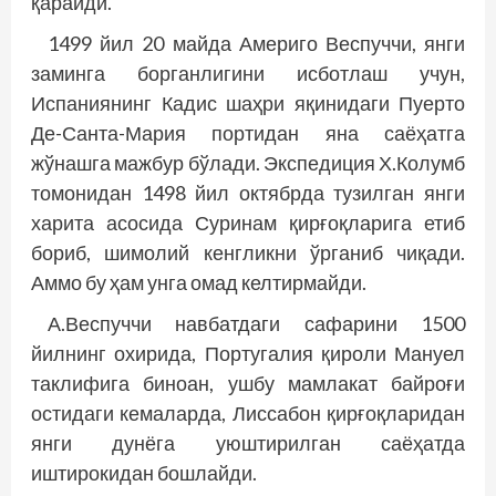
қарайди.
1499 йил 20 майда Америго Веспуччи, янги
заминга борганлигини исботлаш учун,
Испаниянинг Кадис шаҳри яқинидаги Пуерто
Де-Санта-Мария портидан яна саёҳатга
жўнашга мажбур бўлади. Экспедиция Х.Колумб
томонидан 1498 йил октябрда тузилган янги
харита асосида Суринам қирғоқларига етиб
бориб, шимолий кенг­ликни ўрганиб чиқади.
Аммо бу ҳам унга омад келтирмайди.
А.Веспуччи навбатдаги сафарини 1500
йилнинг охирида, Португалия қироли Мануел
таклифига биноан, ушбу мамлакат байроғи
остидаги кемаларда, Лиссабон қирғоқларидан
янги дунёга уюштирилган саёҳатда
иштирокидан бошлайди.