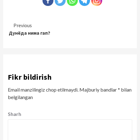
Continue
Previous
Дунёда нима гап?
Reading
Fikr bildirish
Email manzilingiz chop etilmaydi.
Majburiy bandlar
*
bilan
belgilangan
Sharh