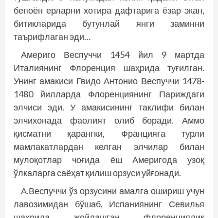
бепоён ерларни хотира дафтарига ёзар экан,
битикларида бутунлай янги заминни
таърифлаган эди…
Америго Веспуччи 1454 йил 9 март­да
Италиянинг Флоренция шаҳрида туғилган.
Унинг амакиси Гвидо Антонио Веспуччи 1478-
1480 йилларда Флоренциянинг Париждаги
элчиси эди. У амакисининг таклифи билан
элчихонада фаолият олиб боради. Аммо
қисматни қарангки, Францияга турли
мамлакатлардан келган элчилар билан
мулоқотлар чоғида ёш Америгода узоқ
ўлкаларга саёҳат қилиш орзуси уйғонади.
А.Веспуччи ўз орзусини амалга ошириш учун
лавозимидан бўшаб, Испаниянинг Севилья
шаҳрида жойлашган флоренциялик