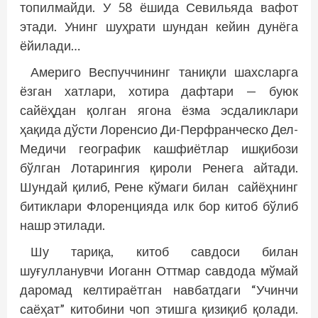
топилмайди. У 58 ёшида Севильяда вафот
этади. Унинг шуҳрати шундан кейин дунёга
ёйилади…
Америго Веспуччининг таниқли шахс­ларга
ёзган хатлари, хотира дафтари — буюк
сайёҳдан қолган ягона ёзма эсдаликлари
ҳақида дўсти Лоренсио Ди-Перфранческо Дел-
Медичи географик кашфиётлар ишқибози
бўлган Лотарингия қироли Ренега айтади.
Шундай қилиб, Рене кўмаги билан сайёҳнинг
битиклари Флоренцияда илк бор китоб бўлиб
нашр этилади.
Шу тариқа, китоб савдоси билан
шуғулланувчи Иоганн Оттмар савдода мўмай
даромад келтираётган нав­батдаги “Учинчи
саёҳат” китобини чоп этишга қизиқиб қолади.