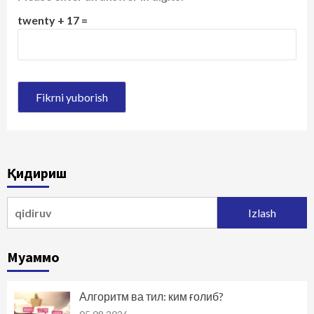
twenty + 17 =
Қидириш
Qidirshish:
Муаммо
Алгоритм ва тил: ким ғолиб?