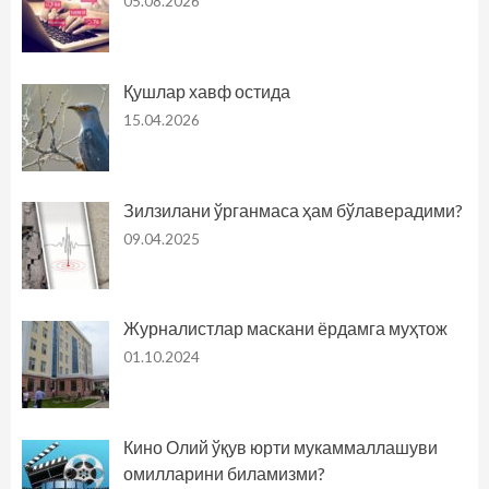
05.08.2026
Қушлар хавф остида
15.04.2026
Зилзилани ўрганмаса ҳам бўлаверадими?
09.04.2025
Журналистлар маскани ёрдамга муҳтож
01.10.2024
Кино Олий ўқув юрти мукаммаллашуви
омилларини биламизми?