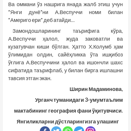
Ва оммани ўз нашрига янада жалб этиш учун
“Янги дунё”ни А.Веспуччи номи билан
“Америго ери” деб атайди…
Замондошларининг таърифига кўра,
А.Веспуччи ҳалол, жуда заковатли ва
кузатувчан киши бўлган. Ҳатто Х.Колумб ҳам
ўлимидан олдин, сайёҳликка ўта ишқибоз
ўғлига А.Веспуччини ҳалол ва ишончли шахс
сифатида таърифлаб, у билан бирга ишлашни
тавсия этган экан.
Ширин Мадаминова,
Урганч туманидаги 3-умумтаълим
мактабининг география фани ўқитувчиси.
Янгиликларни дўстларингизга улашинг