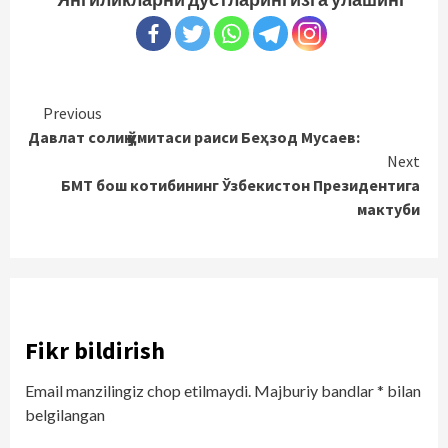
Continue
Previous
Давлат солиқ қўмитаси раиси Беҳзод Мусаев:
Reading
Next
БМТ бош котибининг Ўзбекистон Президентига
мактуби
Fikr bildirish
Email manzilingiz chop etilmaydi.
Majburiy bandlar
*
bilan
belgilangan