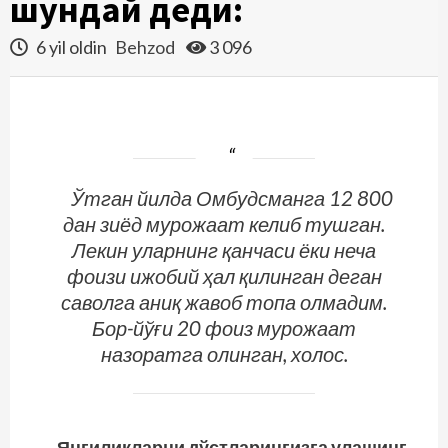
шундай деди:
6 yil oldin
Behzod
3 096
Ўтган йилда Омбудсманга 12 800
дан зиёд мурожаат келиб тушган.
Лекин уларнинг қанчаси ёки неча
фоизи ижобий ҳал қилинган деган
саволга аниқ жавоб топа олмадим.
Бор-йўғи 20 фоиз мурожаат
назоратга олинган, холос.
Янгиликларни дўстларингизга улашинг