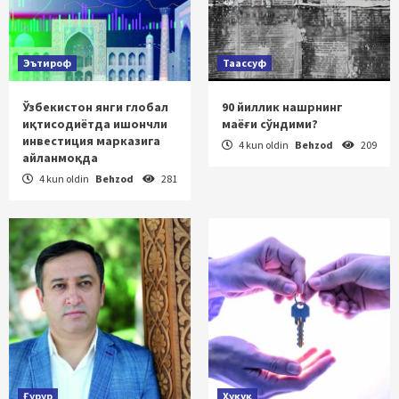
Эътироф
Таассуф
Ўзбекистон янги глобал
90 йиллик нашрнинг
иқтисодиётда ишончли
маёғи сўндими?
инвестиция марказига
4 kun oldin
Behzod
209
айланмоқда
4 kun oldin
Behzod
281
Ғурур
Ҳуқуқ