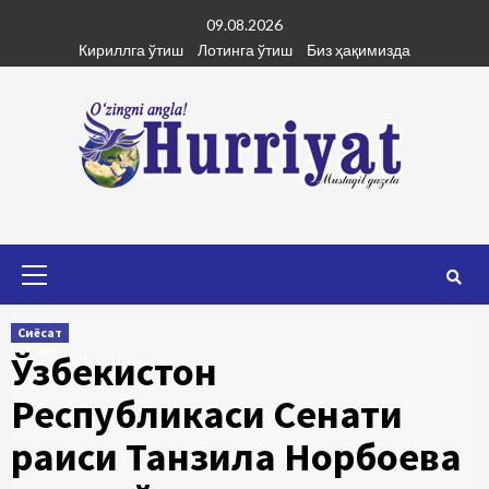
Skip
09.08.2026
to
Кириллга ўтиш
Лотинга ўтиш
Биз ҳақимизда
content
Primary
Menu
Сиёсат
Ўзбекистон
Республикаси Сенати
раиси Танзила Норбоева