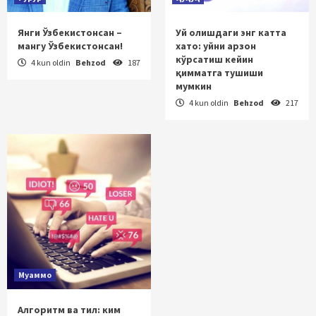
Янги Ўзбекистонсан –
Уй олишдаги энг катта
мангу Ўзбекистонсан!
хато: уйни арзон
кўрсатиш кейин
4 kun oldin
Behzod
187
қимматга тушиши
мумкин
4 kun oldin
Behzod
217
Муаммо
Алгоритм ва тил: ким