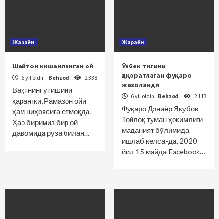
Жараён
Жараён
Шайтон кишанланган ой
Ўзбек тилини
ҳақоратлаган фуқаро
6 yil oldin
Behzod
2 338
жазоланди
Вақтнинг ўтишини
6 yil oldin
Behzod
2 113
қарангки, Рамазон ойи
Фуқаро Дониёр Якубов
ҳам ниҳоясига етмоқда.
Тойлоқ туман ҳокимлиги
Ҳар биримиз бир ой
маданият бўлимида
давомида рўза билан…
ишлаб келса-да, 2020
йил 15 майда Facebook…