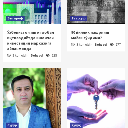
Эътироф
Таассуф
Ўзбекистон янги глобал
90 йиллик нашрнинг
иқтисодиётда ишончли
маёғи сўндими?
инвестиция марказига
3 kun oldin
Behzod
177
айланмоқда
3 kun oldin
Behzod
225
Ғурур
Ҳуқуқ