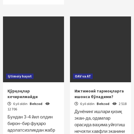
Ijtimoiy hayot
OAV va AT
Қўрқоқлар
Ижтимоий тармоқларга
кечирилмайди
ишонса бўладими?
6 yil oldin
Behzod
6 yil oldin
Behzod
2 518
12 706
Дунёнинг ишлари қизиқ
Бундан 3-4 йил олдин
экан-да, одамлар
бирон–бир фуқаро
орасида ваҳима уйғотиш
адолатсизликдан жабр
нечоғли хавфли эканини