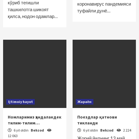
кўриб тегишли
коронавирус пандемияси
ташкилотга шикоят
туфайли дунё…
қилса, нодон одамлар…
Ijtimoiy hayot
Жараён
Номларимиз ҳандалакдек
Поездлар қатнови
тилим-тилим…
тикланди
6 yil oldin
Behzod
6 yil oldin
Behzod
2 224
12 063
Жорий йилнинг 13 май