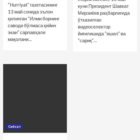
“Hurriyat” газетасининг
куни Президент Шавкат
13 май сонида эълон
Мирзиёев раҳбарлигида
қилинган “Илми борнинг
ўтказилган
саводи бўлмаса қийин
видеоселектор
экан” сарлавҳали
йиғилишида “яшил” ва
мақолани…
“сариқ”…
Сиёсат