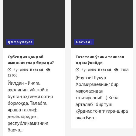
Ijtimoiy hayot
OAV va AT
Субсидия қандай
Газетани ўзини таниган
имкониятлар беради?
одам ўқийди
6 yil oldin
Behzod
6 yil oldin
Behzod
2 868
12 055
(Ёзувчи Шукур
Йилдан – йилга
Холмирзаевнинг бир
аҳолининг уй-жойга
мақоласидан
бўлган эҳтиёжи ортиб
таъсирланиб…) Кеча
бормоқда. Талабга
эрталаб бир туш
яраша таклиф
кўрдим: тонгги ғира-шира
деганларидек,
экан.Бир…
республикамизнинг
барча…