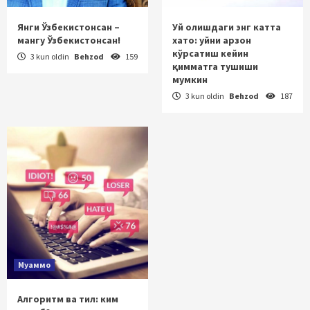
Янги Ўзбекистонсан –
Уй олишдаги энг катта
мангу Ўзбекистонсан!
хато: уйни арзон
кўрсатиш кейин
3 kun oldin
Behzod
159
қимматга тушиши
мумкин
3 kun oldin
Behzod
187
Муаммо
Алгоритм ва тил: ким