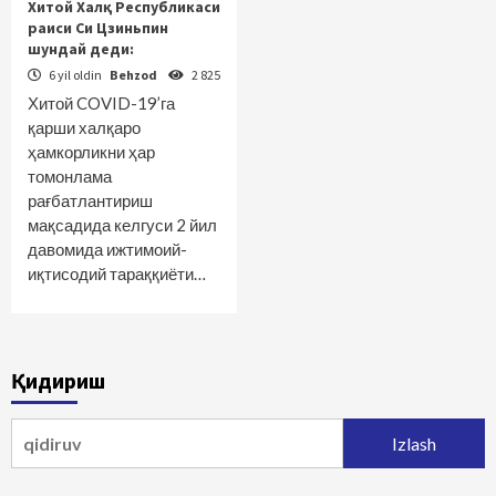
Хитой Халқ Республикаси
раиси Си Цзиньпин
шундай деди:
6 yil oldin
Behzod
2 825
Хитой COVID-19’га
қарши халқаро
ҳамкорликни ҳар
томонлама
рағбатлантириш
мақсадида келгуси 2 йил
давомида ижтимоий-
иқтисодий тараққиёти…
Қидириш
Qidirshish: