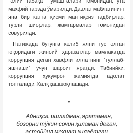
“олий табақа” гумашталари томонидан, ўта
махфий тарзда ўмарилди. Давлат маблағининг
яна бир катта қисми мантиқсиз тадбирлар,
турли шиорлар, жамғармалар томонидан
совурилди.
Натижада бугунга келиб ялпи тус олган
юқоридаги жиноий ҳаракатлар мамлакатда
коррупция деган хавфли иллатнинг “гуллаб-
яшнаши” учун шароит яратди. Табиийки,
коррупция ҳукумрон жамиятда адолат
топталади. Халқ қашшоқлашади.
Айниқса, ишлайман, яратаман,
бозорни тўкин-сочин қиламан деган,
астойдил меҳнат қилаётган