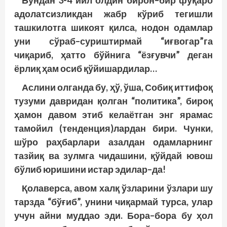
Бундан
3-4
йил
олдин
бирон
–
бир
фуқаро
адолатсизликдан
жабр
кўриб
тегишли
ташкилотга
шикоят
қилса
,
нодон
одамлар
уни
сўраб
–
суриштирмай
“
иғвогар
”
га
чиқариб
,
ҳатто
бўйнига
“
ёзғувчи
”
деган
ёрлиқ
ҳам
осиб
қўйишардилар
…
Аслини
олганда
бу
,
ҳў
,
ўша
,
Собиқ
иттифоқ
тузуми
давридан
қолган
“
политика
”,
бироқ
ҳамон
давом
этиб
келаётган
энг
ярамас
тамойил
(
тенденция
)
лардан
бири
.
Чунки
,
шўро
раҳбарлари
азалдан
одамларнинг
тазйиқ
ва
зулмга
чидашини
,
қўйдай
ювош
бўлиб
юришини
истар
эдилар
–
да
!
Қолаверса
,
авом
халқ
ўзларини
ўзлари
шу
тарзда
“
бўғиб
”,
унини
чиқармай
турса
,
улар
учун
айни
муддао
эди
.
Бора
–
бора
бу
ҳол