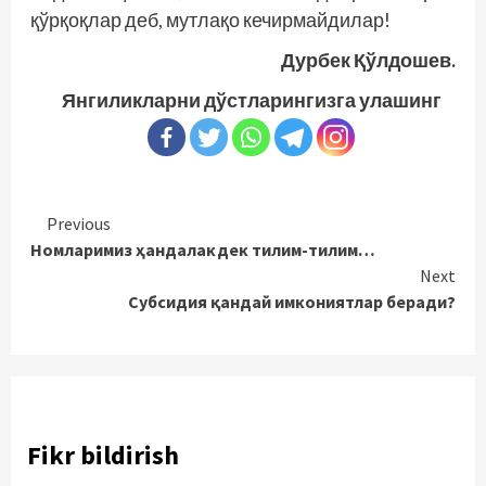
қўрқоқлар деб, мутлақо кечирмайдилар!
Дурбек Қўлдошев.
Янгиликларни дўстларингизга улашинг
Continue
Previous
Номларимиз ҳандалакдек тилим-тилим…
Reading
Next
Субсидия қандай имкониятлар беради?
Fikr bildirish