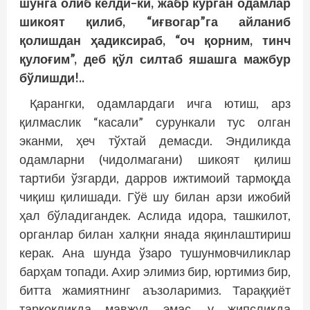
шунга
олиб
келди
–
ки
,
жабр
кўрган
одамлар
шикоят
қилиб
, “
иғвогар
”
га
айланиб
қолишдан
ҳадиксираб
, “
оч
қорним
,
тинч
қулоғим
”,
деб
қўл
силтаб
яшашга
мажбур
бўлишди
!..
Қарангки, одамлардаги ичга ютиш, арз
қилмаслик “касали” сурункали тус олган
эканми, ҳеч тўхтай демасди. Эндиликда
одамларни (чидолмагани) шикоят қилиш
тартиби ўзгарди, дарров ижтимоий тармоқда
чиқиш қилишади. Гўё шу билан арзи ижобий
ҳал бўладигандек. Аслида идора, ташкилот,
органлар билан халқни янада яқинлаштириш
керак. Ана шунда ўзаро тушунмовчиликлар
барҳам топади. Ахир элимиз бир, юртимиз бир,
битта жамиятнинг аъзоларимиз. Тараққиёт
тарқоқликда мавжуд эмас, у жипсликда