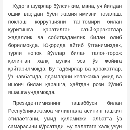
Худога шукрлар бўлсинким, мана, уч йилдан
ошиқ вақтдан буён жамиятимизни тозалаш,
поклаш, коррупцияни таг-томири билан
қуритишга қаратилган саъй-ҳаракатлар
жадаллик ва собитқадамлик билан олиб
борилмоқда. Юқорида айтиб ўтганимиздек,
турли нопок йўллар билан талон-торож
қилинган халқ мулки эса ўз жойига
қайтарилмоқда. Бу тадбирлар ва ҳаракатлар,
ўз навбатида, одамларни келажакка умид ва
ишонч билан қарашга, ҳаётдан рози бўлиб
яшашга ундамоқда.
Президентимизнинг ташаббуси билан
Республика жамоатчилик палатасининг ташкил
этилаётгани, умид қиламизки, албатта ўз
самарасини кўрсатади. Бу палатага халқ учун