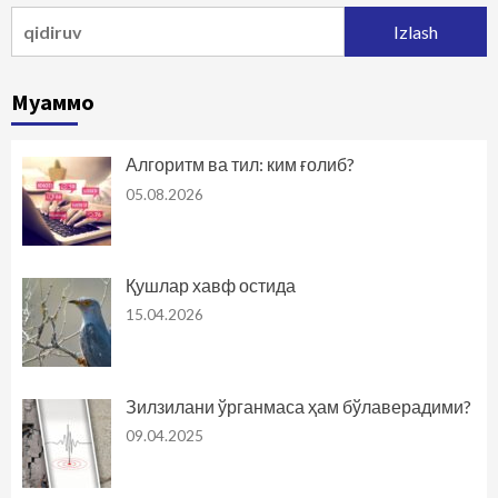
Qidirshish:
Муаммо
Алгоритм ва тил: ким ғолиб?
05.08.2026
Қушлар хавф остида
15.04.2026
Зилзилани ўрганмаса ҳам бўлаверадими?
09.04.2025