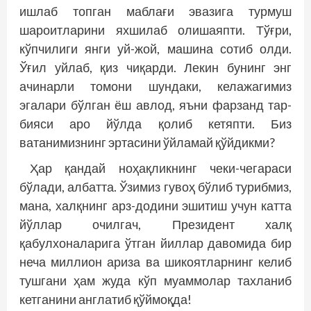
ишлаб топган маблағи эвазига турмуш
шароитларини яхшилаб олишаяпти. Тўғри,
кўпчилиги янги уй-жой, машина сотиб олди.
Ўғил уйлаб, қиз чиқарди. Лекин бунинг энг
ачинарли томони шундаки, келажагимиз
эгалари бўлган ёш авлод, яъни фарзанд тар­
бияси аро йўлда қолиб кетяпти. Биз
ватанимизнинг эртасини ўйламай қўйдикми?
Ҳар қандай ноҳақликнинг чеки-чегараси
бўлади, албатта. Ўзимиз гувоҳ бўлиб турибмиз,
мана, халқнинг арз-додини эшитиш учун катта
йўллар очилгач, Президент халқ
қабулхоналарига ўтган йиллар давомида бир
неча миллион ариза ва шикоятларнинг келиб
тушгани ҳам жуда кўп муаммолар тахланиб
кетганини англатиб қўймоқда!