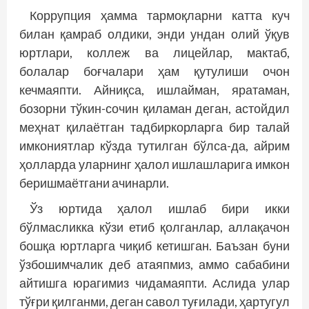
Коррупция ҳамма тармоқларни катта куч
билан қамраб олдики, энди ундан олий ўқув
юртлари, коллеж ва лицейлар, мактаб,
болалар боғчалари ҳам қутулиши очон
кечмаяпти. Айниқса, ишлайман, яратаман,
бозорни тўкин-сочин қиламан деган, астойдил
меҳнат қилаётган тадбиркорларга бир талай
имкониятлар кўзда тутилган бўлса-да, айрим
ҳолларда уларнинг ҳалол ишлашларига имкон
беришмаётгани ачинарли.
Ўз юртида ҳалол ишлаб бири икки
бўлмасликка кўзи етиб қолганлар, аллақачон
бошқа юртларга чиқиб кетишган. Баъзан буни
ўзбошимчалик деб атаяпмиз, аммо сабабини
айтишга юрагимиз чидамаяпти. Аслида улар
тўғри қилганми, деган савол туғилади, ҳартугул