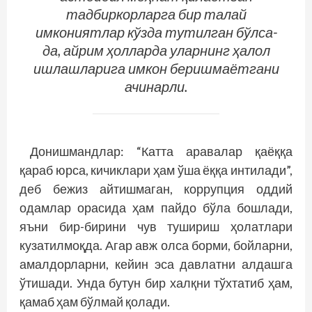
тадбиркорларга бир талай
имкониятлар кўзда тутилган бўлса-
да, айрим ҳолларда уларнинг ҳалол
ишлашларига имкон беришмаётгани
ачинарли.
Донишмандлар: “Катта аравалар қаёққа
қараб юрса, кичиклари ҳам ўша ёққа интилади”,
деб бежиз айтишмаган, коррупция оддий
одамлар орасида ҳам пайдо бўла бошлади,
яъни бир-бирини чув тушириш ҳолатлари
кузатилмоқда. Агар авж олса борми, бойларни,
амалдорларни, кейин эса давлатни алдашга
ўтишади. Унда бутун бир халқни тўхтатиб ҳам,
қамаб ҳам бўлмай қолади.