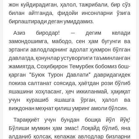
жон куйдирадиган, ҳалол, тажрибали, бир сўз
билан айтганда, фидойи инсонларни ўзига
бирлаштиради деган умиддамиз.
Азиз биродар! — дегим келади
замондошимга, мабодо, сен ҳам бугунги ва
эртанги авлодларнинг адолат ҳукмрон бўлган
давлатда, қонунлар устуворлиги таъминланган
жамиятда, Соҳибқирон Темурбек бобомиз бош­
қарган “Буюк Турон Давлати” давридагидек
покиза салтанат соясида, ҳаётдан рози бўлиб
яшашини хоҳласанг, ҳеч иккиланмай, ҳақиқат
учун курашиб яшашга ўрган, ҳалол ва
виждонан меҳнат қилиш умринг амоли бўлсин.
Тараққиёт учун бундан бошқа йўл йўқ!
Бўлиши мумкин ҳам эмас! Лоқайд бўлиб, яна
алданиб қолсак, келажак авлодлар бизларни