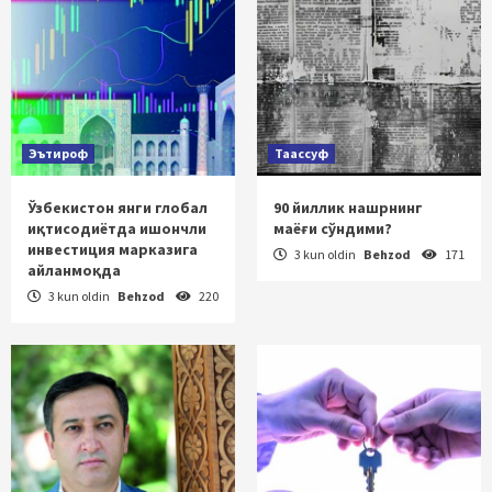
Эътироф
Таассуф
Ўзбекистон янги глобал
90 йиллик нашрнинг
иқтисодиётда ишончли
маёғи сўндими?
инвестиция марказига
3 kun oldin
Behzod
171
айланмоқда
3 kun oldin
Behzod
220