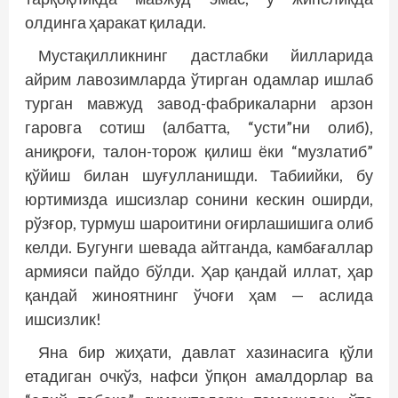
олдинга ҳаракат қилади.
Мустақилликнинг дастлабки йилларида
айрим лавозимларда ўтирган одамлар ишлаб
турган мавжуд завод-фабрикаларни арзон
гаровга сотиш (албатта, “усти”ни олиб),
аниқроғи, талон-торож қилиш ёки “музлатиб”
қўйиш билан шуғулланишди. Табиийки, бу
юртимизда ишсизлар сонини кескин оширди,
рўзғор, турмуш шароитини оғирлашишига олиб
келди. Бугунги шевада айтганда, камбағаллар
армияси пайдо бўлди. Ҳар қандай иллат, ҳар
қандай жиноятнинг ўчоғи ҳам — аслида
ишсизлик!
Яна бир жиҳати, давлат хазинасига қўли
етадиган очкўз, нафси ўпқон амалдорлар ва