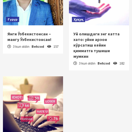
Ғурур
Ҳуқуқ
Янги Ўзбекистонсан –
Уй олишдаги энг катта
мангу Ўзбекистонсан!
хато: уйни арзон
кўрсатиш кейин
3 kun oldin
Behzod
157
қимматга тушиши
мумкин
3 kun oldin
Behzod
182