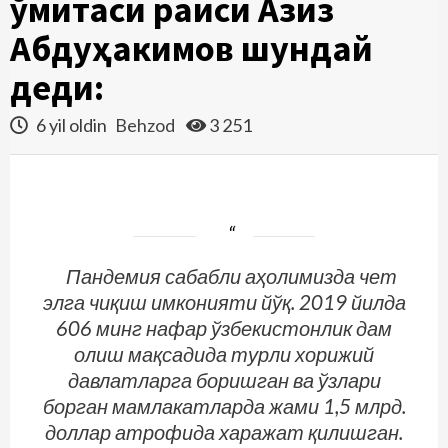
қўмитаси раиси Азиз
Абдуҳакимов шундай
деди:
6 yil oldin
Behzod
3 251
Пандемия сабабли аҳолимизда чет
элга чиқиш имконияти йўқ. 2019 йилда
606 минг нафар ўзбекистонлик дам
олиш мақсадида турли хорижий
давлатларга боришган ва ўзлари
борган мамлакатларда жами 1,5 млрд.
доллар атрофида харажат қилишган.