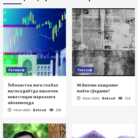
Эътироф
Таассуф
Ўзбекистон янги глобал
90 йиллик нашрнинг
иқтисодиётда ишончли
маёғи сўндими?
инвестиция марказига
4 kun oldin
Behzod
214
айланмоқда
4 kun oldin
Behzod
285