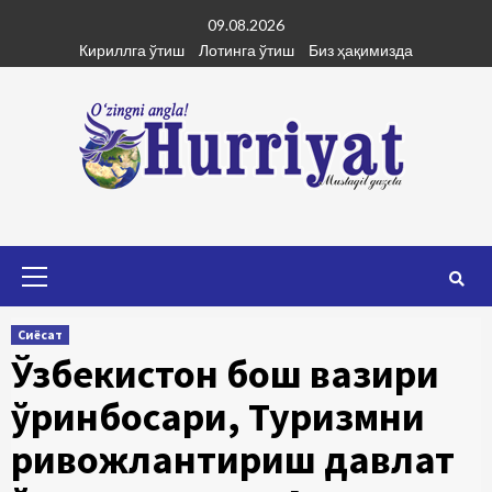
Skip
09.08.2026
to
Кириллга ўтиш
Лотинга ўтиш
Биз ҳақимизда
content
Primary
Menu
Сиёсат
Ўзбекистон бош вазири
ўринбосари, Туризмни
ривожлантириш давлат