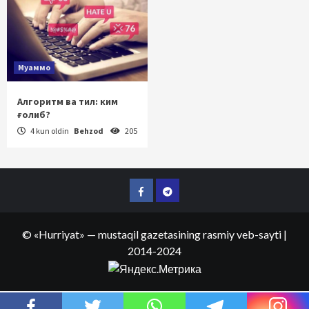
Муаммо
Алгоритм ва тил: ким
ғолиб?
4 kun oldin
Behzod
205
Facebook
Telegram
©
«Hurriyat»
— mustaqil gazetasining rasmiy veb-sayti
|
2014-2024