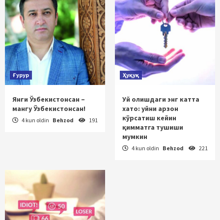
Ғурур
Ҳуқуқ
Янги Ўзбекистонсан –
Уй олишдаги энг катта
мангу Ўзбекистонсан!
хато: уйни арзон
кўрсатиш кейин
4 kun oldin
Behzod
191
қимматга тушиши
мумкин
4 kun oldin
Behzod
221