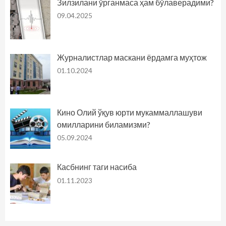
Зилзилани ўрганмаса ҳам бўлаверадими?
09.04.2025
Журналистлар маскани ёрдамга муҳтож
01.10.2024
Кино Олий ўқув юрти мукаммаллашуви
омилларини биламизми?
05.09.2024
Касбнинг таги насиба
01.11.2023