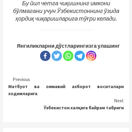
Бу йил четга чиқишнинг имкони
бўлмагани учун Ўзбекистоннинг ўзида
ҳордиқ чиқаришларига тўғри келади.
Янгиликларни дўстларингизга улашинг
Continue
Previous
Матбуот ва оммавий ахборот воситалари
Reading
ходимларига
Next
Ўзбекистон халқига байрам табриги