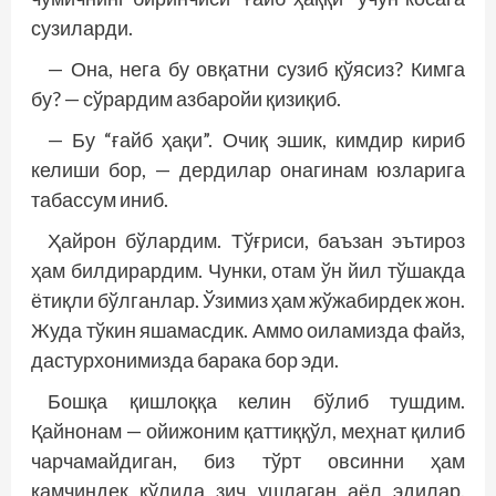
сузиларди.
— Она, нега бу овқатни сузиб қўясиз? Кимга
бу? — сўрардим азбаройи қизиқиб.
— Бу “ғайб ҳақи”. Очиқ эшик, кимдир кириб
келиши бор, — дердилар онагинам юзларига
табассум иниб.
Ҳайрон бўлардим. Тўғриси, баъзан эътироз
ҳам билдирардим. Чунки, отам ўн йил тўшакда
ётиқли бўлганлар. Ўзимиз ҳам жўжабирдек жон.
Жуда тўкин яшамасдик. Аммо оиламизда файз,
дастурхонимизда барака бор эди.
Бошқа қишлоққа келин бўлиб тушдим.
Қайнонам — ойижоним қаттиққўл, меҳнат қилиб
чарчамайдиган, биз тўрт овсинни ҳам
қамчиндек қўлида зич ушлаган аёл эдилар.