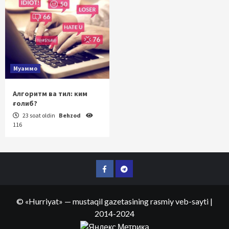
Муаммо
Алгоритм ва тил: ким
ғолиб?
23 soat oldin
Behzod
116
Facebook
Telegram
©
«Hurriyat»
— mustaqil gazetasining rasmiy veb-sayti
|
2014-2024