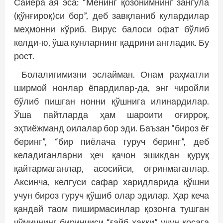
Сайёра ая эса: “Менинг қозонимнинг зангўла
(қўнғироқ)си бор”, деб завқланиб кулардилар
меҳмонни кўриб. Вирус балоси офат бўлиб
келди-ю, ўша кунларнинг қадрини англадик. Бу
рост.
Болалигимизни эслайман. Онам раҳматли
ширмой нонлар ёпардилар-да, энг чиройли
бўлиб пишган нонни қўшнига илинардилар.
Ўша пайтларда ҳам шароити оғирроқ,
эҳтиёжманд оилалар бор эди. Баъзан “бироз ёғ
беринг”, “бир пиёлача гуруч беринг”, деб
келадиганларни ҳеч қачон эшикдан қуруқ
қайтармаганлар, асосийси, оғринмаганлар.
Аксинча, келгуси сафар харидларида қўшни
учун бироз гуруч қўшиб олар эдилар. Ҳар кеча
қандай таом пиширмасинлар қозонга тушган
чўмичнинг биринчиси “ғайб ҳаққи” учун косага