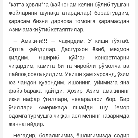
“катта ҳовли”га (қайнонам келин бўлиб тушган
жойларини шунақа атардилар) бораётувдим,
қарасам бизни дарвоза томонга қарамасдан
Азим амаки ўтиб кетаяптилар.
— Амаки-и!!! — чақирдим. У киши тўхтаб.
Ортга қайтдилар. Дастурхон ёзиб, меҳмон
қилдим. Яшириб қўйган конфетларни
чиқардим, камига битта чиройли рўмолча ва
пайпоқ совға қилдим. У киши ҳам хурсанд, ўзим
юз чандон қувондим. Ишонинг, уйимизга яна
файз-барака қайтди. Ҳозир Азим амакининг
икки нафар ўғиллари, неваралари бор. Бир
ўғиллари Америкада яшайди. Шу бемор
одамга турмушга чиққан аёл менинг назаримда
жаннатийдир.
Негадир, болалигимиз, ёшлигимизда содир