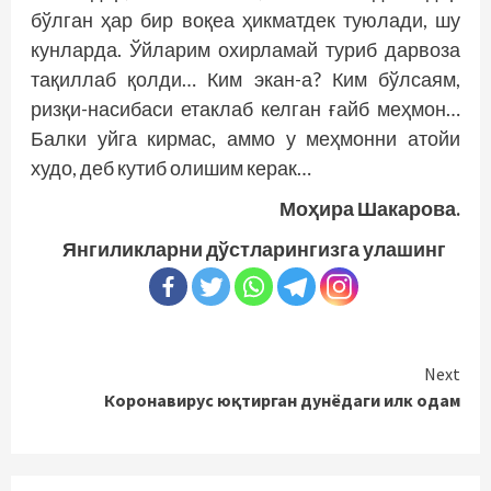
бўлган ҳар бир воқеа ҳикматдек туюлади, шу
кунларда. Ўйларим охирламай туриб дарвоза
тақиллаб қолди… Ким экан-а? Ким бўлсаям,
ризқи-насибаси етаклаб келган ғайб меҳмон…
Балки уйга кирмас, аммо у меҳмонни атойи
худо, деб кутиб олишим керак…
Моҳира Шакарова.
Янгиликларни дўстларингизга улашинг
Continue
Next
Коронавирус юқтирган дунёдаги илк одам
Reading