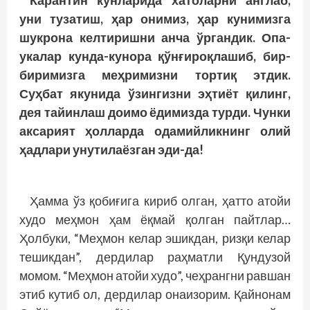
Карантин кунларида хатоларни англаб,
уни тузатиш, ҳар онимиз, ҳар кунимизга
шукрона келтиришни анча ўргандик. Опа-
укалар кунда-кунора қўнғироқлашиб, бир-
биримизга меҳримизни тортиқ этдик.
Суҳбат якунида ўзингизни эҳтиёт қилинг,
дея тайинлаш доимо ёдимизда турди. Чунки
аксарият ҳолларда одамийликнинг олий
ҳадлари унутилаёзган эди-да!
Ҳамма ўз қобиғига кириб олган, ҳатто атойи
худо меҳмон ҳам ёқмай қолган пайтлар…
Ҳолбуки, “Меҳмон келар эшикдан, ризқи келар
тешикдан”, дердилар раҳматли Қундузой
момом. “Меҳмон атойи худо”, чеҳрангни равшан
этиб кутиб ол, дердилар онаизорим. Қайнонам