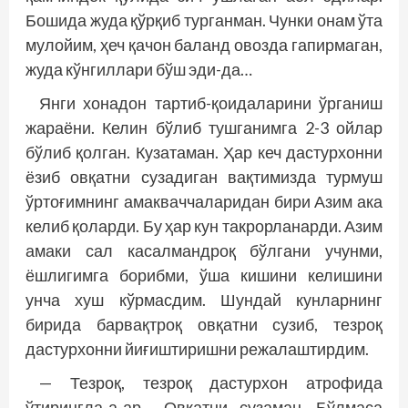
Бошида жуда қўрқиб турганман. Чунки онам ўта
мулойим, ҳеч қачон баланд овозда гапирмаган,
жуда кўнгиллари бўш эди-да…
Янги хонадон тартиб-қоидаларини ўрганиш
жараёни. Келин бўлиб тушганимга 2-3 ойлар
бўлиб қолган. Кузатаман. Ҳар кеч дастурхонни
ёзиб овқатни суза­диган вақтимизда турмуш
ўртоғимнинг амакваччаларидан бири Азим ака
келиб қоларди. Бу ҳар кун такрорланарди. Азим
амаки сал касалмандроқ бўлгани учунми,
ёшлигимга борибми, ўша кишини келишини
унча хуш кўрмасдим. Шундай кунларнинг
бирида барвақтроқ овқатни сузиб, тезроқ
дастурхонни йиғиштиришни режалаш­тирдим.
— Тезроқ, тезроқ дастурхон атрофида
ўтирингла-а-ар… Овқатни сузаман. Бўлмаса