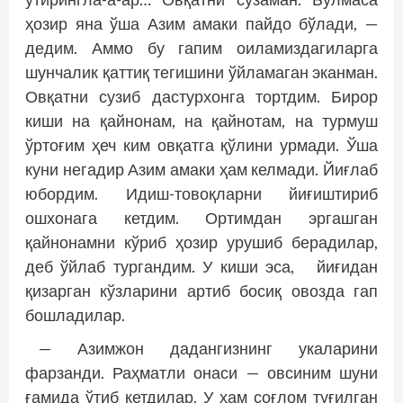
ҳозир яна ўша Азим амаки пайдо бўлади, —
дедим. Аммо бу гапим оиламиздагиларга
шунчалик қаттиқ тегишини ўйламаган эканман.
Овқатни сузиб дастурхонга тортдим. Бирор
киши на қайнонам, на қайнотам, на турмуш
ўртоғим ҳеч ким овқатга қўлини урмади. Ўша
куни негадир Азим амаки ҳам келмади. Йиғлаб
юбордим. Идиш-товоқларни йиғиштириб
ошхонага кетдим. Ортимдан эргашган
қайнонамни кўриб ҳозир урушиб берадилар,
деб ўйлаб тургандим. У киши эса, йиғидан
қизарган кўзларини артиб босиқ овозда гап
бошладилар.
— Азимжон дадангизнинг укаларини
фарзанди. Раҳматли онаси — овсиним шуни
ғамида ўтиб кетдилар. У ҳам соғлом туғилган