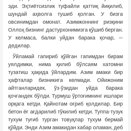
эди. Эҳтиётсизлик туфайли қаттиқ йиқилиб,
шундай аҳволга тушиб қолган. У бизга
овсинимдан омонат. Азимжоннинг ризқини
Оллоҳ бизнинг дас­турхонимизга қўшиб берган.
У келмаса, балки уйдан барака қочар, —
дедилар.
Ўйламай гапириб қўйган гапимдан бирам
уялдимки, нима қилиб бўлсаям хатомни
тузатиш ҳақида ўйлардим. Азим амаки бир
ҳафталар бизникига келмади. Ойижоним
айтганларидек, ўз-ўзидан уйда барака
қочгандек бўлди. Турмуш ўртоғимнинг ишлари
орқага кетди. Қайнотам оғриб қолдилар. Бир
бетон ёғ ағдарилиб тўкилиб кетди. Туппа-тузук
тухум туғиб турган товуқлар тухум бермай
қўйди. Энди Азим амакидан хабар оламан, деб