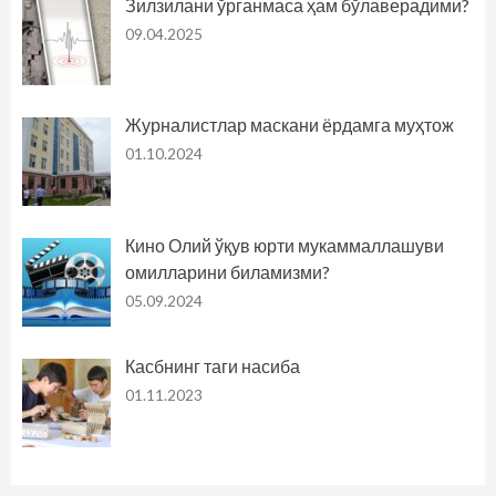
Зилзилани ўрганмаса ҳам бўлаверадими?
09.04.2025
Журналистлар маскани ёрдамга муҳтож
01.10.2024
Кино Олий ўқув юрти мукаммаллашуви
омилларини биламизми?
05.09.2024
Касбнинг таги насиба
01.11.2023