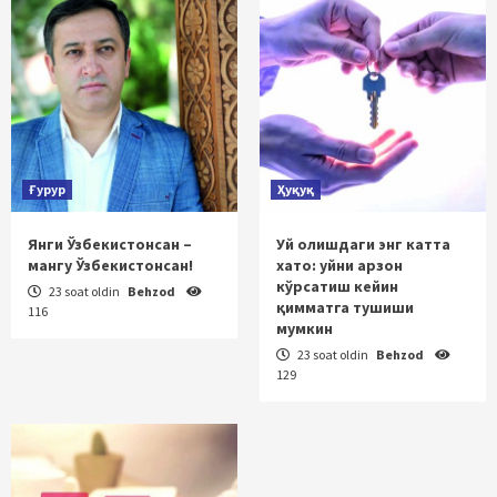
Ғурур
Ҳуқуқ
Янги Ўзбекистонсан –
Уй олишдаги энг катта
мангу Ўзбекистонсан!
хато: уйни арзон
кўрсатиш кейин
23 soat oldin
Behzod
қимматга тушиши
116
мумкин
23 soat oldin
Behzod
129