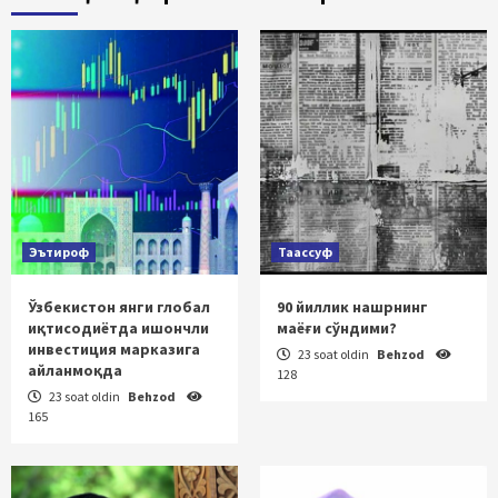
Эътироф
Таассуф
Ўзбекистон янги глобал
90 йиллик нашрнинг
иқтисодиётда ишончли
маёғи сўндими?
инвестиция марказига
23 soat oldin
Behzod
айланмоқда
128
23 soat oldin
Behzod
165