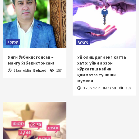
Ғурур
Ҳуқуқ
Янги Ўзбекистонсан –
Уй олишдаги энг катта
мангу Ўзбекистонсан!
хато: уйни арзон
кўрсатиш кейин
3 kun oldin
Behzod
157
қимматга тушиши
мумкин
3 kun oldin
Behzod
182