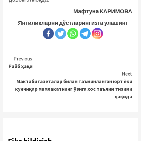
Мафтуна КАРИМОВА
Янгиликларни дўстларингизга улашинг
Continue
Previous
Ғайб ҳақи
Reading
Next
Мактаби газеталар билан таъминланган юрт ёки
кунчиқар мамлакатнинг ўзига хос таълим тизими
ҳақида
Fikr bildirish