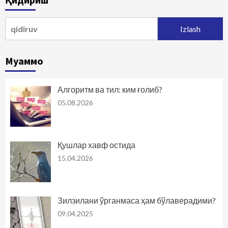
Qidirshish:
Муаммо
Алгоритм ва тил: ким ғолиб?
05.08.2026
Қушлар хавф остида
15.04.2026
Зилзилани ўрганмаса ҳам бўлаверадими?
09.04.2025