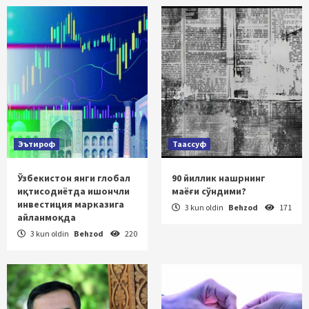
Эътироф
Таассуф
Ўзбекистон янги глобал
90 йиллик нашрнинг
иқтисодиётда ишончли
маёғи сўндими?
инвестиция марказига
3 kun oldin
Behzod
171
айланмоқда
3 kun oldin
Behzod
220