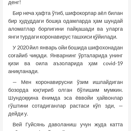
денг!
Бир неча ҳафта ўтиб, шифокорлар аёл билан
бир ҳудуддаги бошқа одамларда ҳам шундай
аломатлар борлигини пайқашади ва уларга
янги турдаги коронавирус ташхиси қўйилади.
У 2020 йил январь ойи бошида шифохонадан
соғайиб чиқади. Январнинг ўрталарида унинг
қизи ва оила аъзоларида ҳам covid-19
аниқланади.
— Мен коронавирусни ўзим ишлайдиган
бозорда юқтириб олган бўлишим мумкин.
Шундоққина ёнимда эса ёввойи ҳайвонлар
гўштини сотадиганлар растаси кўп эди, —
дейди у.
Вей Гуйсянь даволаниш учун жуда катта