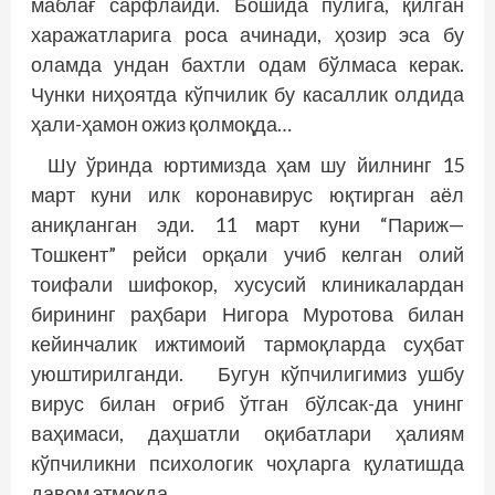
маблағ сарфлайди. Бошида пулига, қилган
харажатларига роса ачинади, ҳозир эса бу
оламда ундан бахт­­ли одам бўлмаса керак.
Чунки ниҳоятда кўпчилик бу касаллик олдида
ҳали-ҳамон ожиз қолмоқда…
Шу ўринда юртимизда ҳам шу йилнинг 15
март куни илк коронавирус юқтирган аёл
аниқланган эди. 11 март куни “Париж—
Тошкент” рейси орқали учиб келган олий
тоифали шифокор, хусусий клиникалардан
бирининг раҳбари Нигора Муротова билан
кейинчалик ижтимоий тармоқларда суҳбат
уюштирилганди. Бугун кўпчилигимиз ушбу
вирус билан оғриб ўтган бўлсак-да унинг
ваҳимаси, даҳшатли оқибатлари ҳалиям
кўпчиликни психологик чоҳларга қулатишда
давом этмоқда.