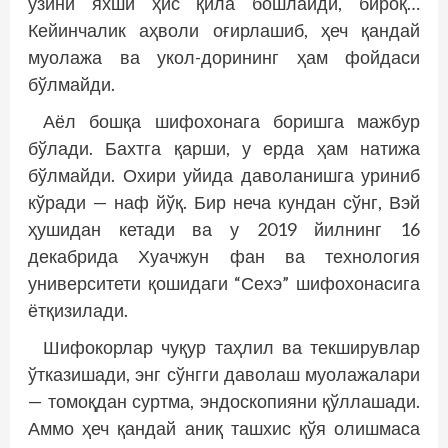
ўзини яхши ҳис қила бошлайди, бироқ…
Кейинчалик аҳволи оғирлашиб, ҳеч қандай
муолажа ва укол-дорининг ҳам фойдаси
бўлмайди.
Аёл бошқа шифохонага боришга мажбур
бўлади. Бахтга қарши, у ерда ҳам натижа
бўлмайди. Охири уйида даволанишга уриниб
кўради — наф йўқ. Бир неча кундан сўнг, Вэй
ҳушидан кетади ва у 2019 йилнинг 16
декабрида Хуачжун фан ва технология
университети қошидаги “Сехэ” шифохонасига
ётқизилади.
Шифокорлар чуқур таҳлил ва текширувлар
ўтказишади, энг сўнгги даволаш муолажалари
— томоқдан суртма, эндоскопияни қўллашади.
Аммо ҳеч қандай аниқ ташхис қўя олишмаса