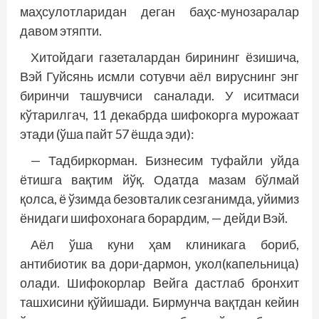
маҳсулотларидан деган баҳс-мунозаралар
давом этяпти.
Хитойдаги газеталардан бирининг ёзишича,
Вэй Гуйсянь исмли сотувчи аёл вируснинг энг
биринчи ташувчиси саналади. У иситмаси
кўтарилгач, 11 декабрда шифокорга мурожаат
этади (ўша пайт 57 ёшда эди):
— Тадбиркорман. Бизнесим туфайли уйда
ётишга вақтим йўқ. Одатда мазам бўлмай
қолса, ё ўзимда безовталик сезганимда, уйи­миз
ёнидаги шифохонага борардим, — дейди Вэй.
Аёл ўша куни ҳам клиникага бориб,
антибиотик ва дори-дармон, укол(капельница)
олади. Шифокорлар Вейга дастлаб бронхит
ташхисини қўйишади. Бирмунча вақтдан кейин