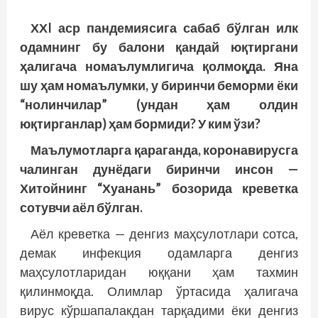
ХХI аср пандемиясига сабаб бўлган илк
одамнинг бу балони қандай юқтиргани
ҳалигача номаълумлигича қолмоқда. Яна
шу ҳам номаълумки, у биринчи беморми ёки
“нолинчилар” (ундан ҳам олдин
юқтирганлар) ҳам бормиди? У ким ўзи?
Маълумотларга қараганда, коронавирусга
чалинган дунё­даги биринчи инсон —
Хитойнинг “Хуанань” бозорида креветка
сотувчи аёл бўлган.
Аёл креветка — денгиз маҳсулотлари сотса,
демак инфекция одамларга денгиз
маҳсулотларидан юққани ҳам тахмин
қилинмоқда. Олимлар ўртасида ҳалигача
вирус кўршапалакдан тарқадими ёки денгиз