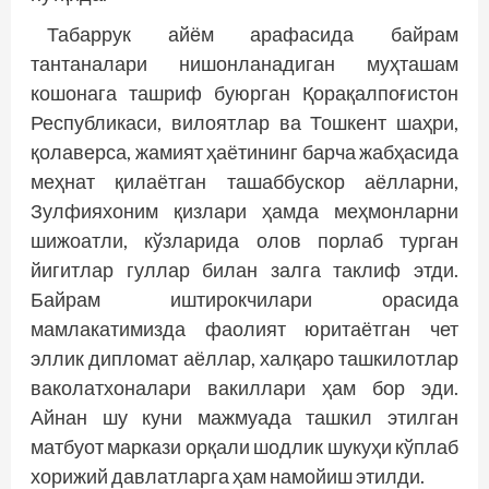
Табаррук айём арафасида байрам
тантаналари нишонланадиган муҳташам
кошонага ташриф буюрган Қорақалпоғистон
Рес­публикаси, вилоятлар ва Тошкент шаҳри,
қолаверса, жамият ҳаётининг барча жабҳасида
меҳнат қилаётган ташаббускор аёлларни,
Зулфияхоним қизлари ҳамда меҳмонларни
шижоатли, кўзларида олов порлаб турган
йигитлар гуллар билан залга таклиф этди.
Байрам иштирокчилари орасида
мамлакатимизда фаолият юритаётган чет
эллик дипломат аёллар, халқаро ташкилотлар
ваколатхоналари вакиллари ҳам бор эди.
Айнан шу куни маж­муада ташкил этилган
матбуот маркази орқали шодлик шукуҳи кўплаб
хорижий давлатларга ҳам намойиш этилди.