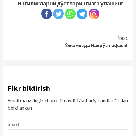
Янгиликларни дўстларингизга улашинг
Continue
Next
Ўлкамизда Наврўз нафаси!
Reading
Fikr bildirish
Email manzilingiz chop etilmaydi.
Majburiy bandlar
*
bilan
belgilangan
Sharh