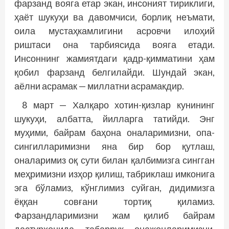
фарзанд вояга етар экан, инсоният тириклиги,
ҳаёт шукуҳи ва давомчиси, борлиқ неъмати,
оила мус­таҳкамлигини асровчи илоҳий
риштаси она тарбиясида вояга етади.
Инсоннинг жамиятдаги қадр-қимматини ҳам
қобил фарзанд белгилайди. Шундай экан,
аёлни асрамак — миллатни асрамакдир.
8 март — Халқаро хотин-қизлар кунининг
шукуҳи, албатта, йилларга татийди. Энг
муҳими, байрам баҳона оналаримизни, опа-
сингилларимизни яна бир бор қутлаш,
оналаримиз оқ сути билан қалбимизга сингган
меҳримизни изҳор қилиш, табриклаш имконига
эга бўламиз, кўнглимиз суйган, дидимизга
ёққан совғани тортиқ қиламиз.
Фарзандларимизни жам қилиб байрам