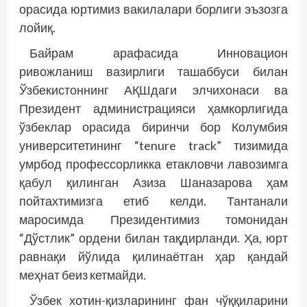
орасида юртимиз вакилалари борлиги эъзозга
лойиқ.
Байрам арафасида Инновацион
ривожланиш вазирлиги ташаббуси билан
Ўзбекистоннинг АҚШдаги элчихонаси ва
Президент администрацияси ҳамкорлигида
ўзбеклар орасида биринчи бор Колумбия
университетининг “tenure track” тизимида
умрбод профессорликка етак­ловчи лавозимга
қабул қилинган Азиза Шаназарова ҳам
пойтахтимизга етиб келди. Тантанали
маросимда Президентимиз томонидан
“Дўстлик” ордени билан тақдирланди. Ҳа, юрт
равнақи йўлида қилинаётган ҳар қандай
меҳнат беиз кетмайди.
Ўзбек хотин-қизларининг фан чўққиларини