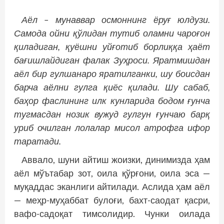
Аёл
–
мунаввар
осмоннинг
ёруғ
юлдузи
.
Самода
ойни
қўлидан
тутиб
оламни
чароғон
қиладиган
,
қуёшни
уйғотиб
борлиққа
ҳаёт
бағишлайдиган
фалак
Зуҳроси
.
Яратмишдан
аёл
бир
гулшанаро
яратилганки
,
шу
боисдан
барча
аёлни
гулга
қиёс
қилади
.
Шу
сабаб
,
баҳор
фаслининг
илк
кунларида
бодом
ғунча
тугмасдан
нозик
вужуд
гулгун
ғунчаю
барқ
уриб
очилган
лолалар
мисол
атрофга
ифор
таратади
.
Аввало, шуни айтиш жоизки, динимизда ҳам
аёл мўътабар зот, оила қўрғони, оила эса —
муқаддас эканлиги айтилади. Аслида ҳам аёл
— меҳр-муҳаббат булоғи, бахт-саодат қасри,
вафо-садоқат тимсолидир. Чунки оилада