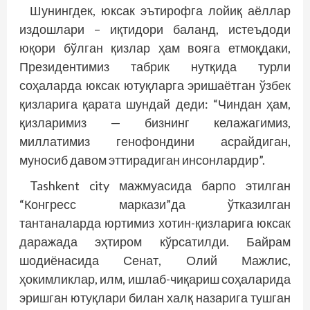
Шунингдек, юксак эътирофга лойиқ аёллар
издошлари – иқтидори баланд, истеъдоди
юқори бўлган қизлар ҳам вояга етмоқдаки,
Президентимиз таб­рик нутқида турли
соҳаларда юксак ютуқларга эришаётган ўзбек
қизларига қарата шундай деди: “Чиндан ҳам,
қизларимиз — бизнинг келажагимиз,
миллатимиз генофондини асрайдиган,
муносиб давом эттирадиган инсонлардир”.
Tashkent city мажмуасида барпо этилган
“Конгресс маркази”да ўтказилган
тантаналарда юртимиз хотин-қизларига юксак
даражада эҳтиром кўрсатилди. Байрам
шодиёнасида Сенат, Олий Мажлис,
ҳокимликлар, илм, ишлаб-чиқариш соҳаларида
эришган ютуқлари билан халқ назарига тушган