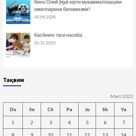
Кино Олий ўқув юрти мукаммаллашуви
омилларини биламизми?
05.09.2024
Касбнинг таги насиба
01.11.2023
Тақвим
Mart 2021
Du
Se
Ch
Pa
Ju
Sh
Ya
1
2
3
4
5
6
7
8
9
10
11
12
13
14