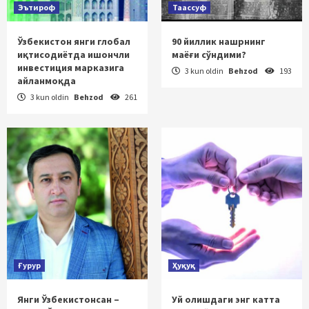
Эътироф
Таассуф
Ўзбекистон янги глобал
90 йиллик нашрнинг
иқтисодиётда ишончли
маёғи сўндими?
инвестиция марказига
3 kun oldin
Behzod
193
айланмоқда
3 kun oldin
Behzod
261
Ғурур
Ҳуқуқ
Янги Ўзбекистонсан –
Уй олишдаги энг катта