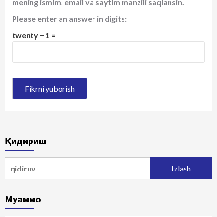
mening ismim, email va saytim manzili saqlansin.
Please enter an answer in digits:
twenty − 1 =
Қидириш
Qidirshish:
Муаммо