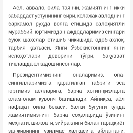
Аёл, аввало, оила таянчи, жамиятнинг икки
забардаст устунининг бири, келажак авлоднинг
баркамол руҳда вояга етишида салоҳиятли
мураббий, юртимиздан аждодларимиз сингари
буюк шахс­лар етишиб чиқишида одоб-ахлоқ,
тарбия қалъаси, Янги Ўзбекистоннинг янги
ислоҳотлари деворини тўғри, бақувват
тиклашда елкадош инсонлар.
Президентимизнинг оналаримиз, опа-
сингилларимизга қаратилган табриги эса
юртимиз аёлларига, барча хотин-қизларга
олам-олам қувонч бағишлади. Айниқса, аёл
нафақат оила бекаси, балки бугунги кунда
жамиятимизнинг барча соҳаларида ўзининг
меҳнати, шижоати, зийраклиги билан тараққиёт
занжирининг узилмас ҳалқасига айлангани,