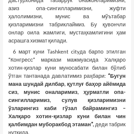
дастурхонида табаррук онажонларимизни,
азиз опа-сингилларимизни, жуфти
ҳалолимизни, мунис ва мўътабар
қизларимизни табриклаймиз. Бу қувончли
онлар оила жамлиги, мустаҳкамлигини ҳам
асрашга хизмат қилади.
6 март куни Tashkent cityда барпо этилган
“Конгресс” маркази мажмуасида Халқаро
хотин-қизлар куни муносабати билан бўлиб
ўтган тантанада давлатимиз раҳбари:
“Бугун
мана шундай дилбар, қутлуғ баҳор айёмида
сиз, мунис оналаримиз, ҳурматли опа-
сингилларимиз, сулув қизларимизни
ўзларингиз каби гўзал байрамингиз –
Халқаро хотин-қизлар куни билан чин
қалбимдан муборакбод этаман”,
деди табрик
нутқида.