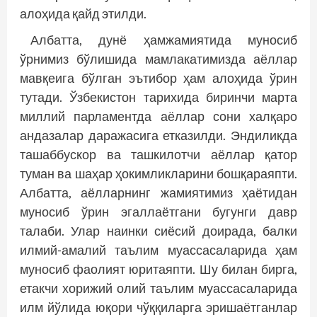
алоҳида қайд этилди.
Албатта, дунё ҳамжамиятида муносиб
ўрнимиз бўлишида мамлакатимизда аёллар
мавқеига бўлган эътибор ҳам алоҳида ўрин
тутади. Ўзбекистон тарихида биринчи марта
миллий парламентда аёллар сони халқаро
андазалар даражасига етказилди. Эндиликда
ташаб­бускор ва ташкилотчи аёллар қатор
туман ва шаҳар ҳокимликларини бошқараяпти.
Албатта, аёлларнинг жамиятимиз ҳаётидан
муносиб ўрин эгаллаётгани бугунги давр
талаби. Улар наинки сиёсий доирада, балки
илмий-амалий таълим муассасаларида ҳам
муносиб фаолият юритаяпти. Шу билан бирга,
етакчи хорижий олий таълим муассасаларида
илм йўлида юқори чўққиларга эришаётганлар