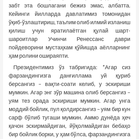
забт эта бошлагани бежиз эмас, албатта.
Кейинги йилларда давлатимиз томонидан
ўқиб-ўзлаштириш, таълим олиб илмий изланиш
қилиш учун яратилаётган қулай шарт-
шароитлар Учинчи Ренессанс даври
пойдеворини мустаҳкам қўйишда аёлларнинг
ҳам ролини ошираяпти.
Президентимиз ўз табригида: “Агар сиз
фарзандингизга данғиллама уй қуриб
берсангиз – вақти-соати келиб, у эскириши
мумкин. Агар энг зўр машина олиб берсангиз –
уям тез орада эскириши мумкин. Агар унга
моддий бойлик, пул қолдирсангиз – уям бир кун
сарф бўлиб тугаши мумкин. Аммо дунёда ҳеч
қачон эскирмайдиган, йўқолмайдиган бебаҳо
бир бойлик борки, у ҳам бўлса, фарзандингизга