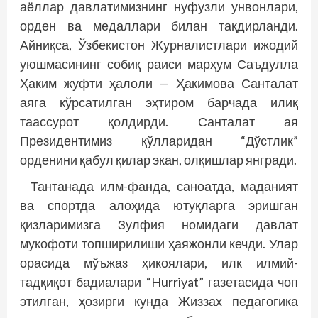
аёллар давлатимизнинг нуфузли унвонлари,
орден ва медаллари билан тақдирланди.
Айниқса, Ўзбекис­тон Журналистлари ижодий
уюшмасининг собиқ раиси марҳум Саъдулла
Ҳаким жуфти ҳалоли — Ҳакимова Санталат
аяга кўрсатилган эҳтиром барчада илиқ
таассурот қолдирди. Санталат ая
Президентимиз қўлларидан “Дўстлик”
орденини қабул қилар экан, олқишлар янгради.
Тантанада илм-фанда, саноатда, маданият
ва спортда алоҳида ютуқларга эришган
қизларимизга Зулфия номидаги давлат
мукофоти топширилиши ҳая­жонли кечди. Улар
орасида мўъжаз ҳикоялари, илк илмий-
тадқиқот бадиалари “Hurriyat” газетасида чоп
этилган, ҳозирги кунда Жиззах педагогика