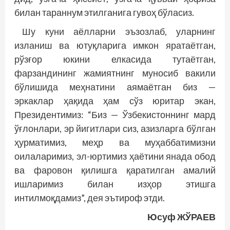
билан тараннум этилганига гувоҳ бўласиз.
Шу куни аёлларни эъзозлаб, уларнинг
изланиш ва ютуқларига имкон яратаётган,
рўзғор юкини елкасида тутаётган,
фарзандининг жамиятнинг муносиб вакили
бўлишида меҳнатини аямаётган биз —
эркаклар ҳақида ҳам сўз юритар экан,
Президентимиз: “Биз — Ўзбекис­тоннинг мард
ўғлонлари, эр йигитлари сиз, азизларга бўлган
ҳурматимиз, меҳр ва муҳаббатимизни
оилаларимиз, эл-­юртимиз ҳаётини янада обод
ва фаровон қилишга қаратилган амалий
ишларимиз билан изҳор этишга
интилмоқдамиз”, дея эътироф этди.
Юсуф ЖЎРАЕВ