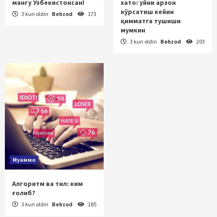
мангу Ўзбекистонсан!
хато: уйни арзон
кўрсатиш кейин
3 kun oldin
Behzod
173
қимматга тушиши
мумкин
3 kun oldin
Behzod
203
Муаммо
Алгоритм ва тил: ким
ғолиб?
3 kun oldin
Behzod
185