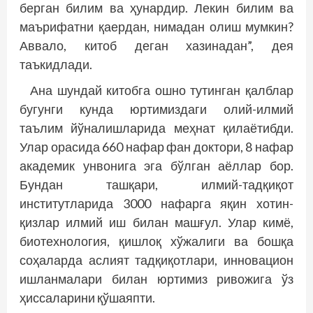
берган билим ва ҳунардир. Лекин билим ва
маърифатни қаердан, нимадан олиш мумкин?
Аввало, китоб деган хазинадан”, дея
таъкидлади.
Ана шундай китобга ошно тутинган қалблар
бугунги кунда юртимиздаги олий-илмий
таълим йўналишларида меҳнат қилаётибди.
Улар орасида 660 нафар фан доктори, 8 нафар
академик унвонига эга бўлган аёллар бор.
Бундан ташқари, илмий-тадқиқот
институтларида 3000 нафарга яқин хотин-
қизлар илмий иш билан машғул. Улар кимё,
биотехнология, қишлоқ хўжалиги ва бошқа
соҳаларда аслият тадқиқотлари, инновацион
ишланмалари билан юртимиз ривожига ўз
ҳиссаларини қўшаяпти.