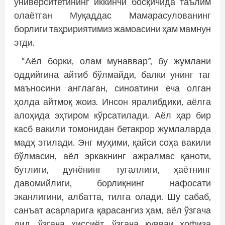
университетининг иккинчи босқичида таълим
олаётган Муқаддас Мамарасулованинг
борлиги таҳририятимиз жамоасини ҳам мамнун
этди.
“Аёл борки, олам мунаввар”, бу жумлани
оддийгина айтиб бўлмайди, балки унинг таг
маъносини англаган, синоатини еча олган
ҳолда айтмоқ жоиз. Инсон яралибдики, аёлга
алоҳида эҳтиром кўрсатилади. Аёл ҳар бир
касб вакили томонидан бетакрор жумлаларда
мадҳ этилади. Энг муҳими, қайси соҳа вакили
бўлмасин, аёл эркакнинг ажралмас қаноти,
бутлиги, дунёнинг тугаллиги, ҳаётнинг
давомийлиги, борлиқнинг нафосати
эканлигини, албатта, тилга олади. Шу сабаб,
санъат асарларига қарасангиз ҳам, аёл ўзгача
дид, ўзгача ҳиссиёт, ўзгача қувваи ҳофиза