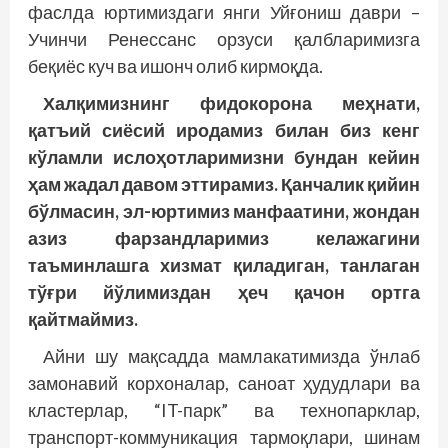
фаслда юртимиздаги янги Уйғониш даври –
Учинчи Ренессанс орзуси қалбларимизга
беқиёс куч ва ишонч олиб кирмоқда.
Халқимизнинг фидокорона меҳнати,
қатъий сиёсий иродамиз билан биз кенг
кўламли ислоҳотларимизни бундан кейин
ҳам жадал давом эттирамиз. Қанчалик қийин
бўлмасин, эл-юртимиз манфаатини, жондан
азиз фарзандларимиз келажагини
таъминлашга хизмат қиладиган, танлаган
тўғри йўлимиздан ҳеч қачон ортга
қайтмаймиз.
Айни шу мақсадда мамлакатимизда ўнлаб
замонавий корхоналар, саноат ҳудудлари ва
кластерлар, “IT-парк” ва технопарклар,
транспорт-коммуникация тармоқлари, шинам