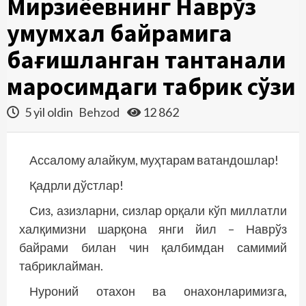
Мирзиёевнинг Наврўз
умумхалқ байрамига
бағишланган тантанали
маросимдаги табрик сўзи
5 yil oldin
Behzod
12 862
Ассалому алайкум, муҳтарам ватандошлар!
Қадрли дўстлар!
Сиз, азизларни, сизлар орқали кўп миллатли
халқимизни шарқона янги йил – Наврўз
байрами билан чин қалбимдан самимий
табрик­лайман.
Нуроний отахон ва онахонларимизга,