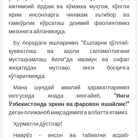
ижтимоий ёрдам ва кўмакка муҳтож, кўнгли
ярим инсонларга чинакам эътибор ва
ғамхўрлик кўрсатиш доимий фаолиятимиз
мезонига айланмоқда.
Бу борадаги ишларимиз “Ёшларни қўллаб-
қувватлаш ва аҳоли саломатлигини
мустаҳкамлаш йили”да мазмун ва сифат
жиҳатидан мутлақо янги босқичга
кўтарилмоқда.
Мана шундай амалий ҳаракатларимиз
келгусида янада кенгайиб,
“Янги
Ўзбекистонда эркин ва фаровон яшайлик!”
деган олижаноб мақсадимизга албатта етамиз.
Ҳурматли дўстлар!
Наврўз – инсон ва табиатни асраб-