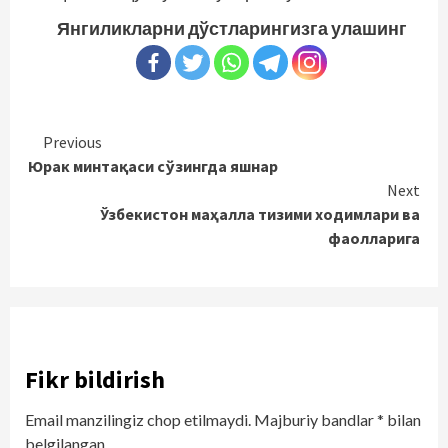
Янгиликларни дўстларингизга улашинг
Continue
Previous
Юрак минтақаси сўзингда яшнар
Reading
Next
Ўзбекистон маҳалла тизими ходимлари ва
фаолларига
Fikr bildirish
Email manzilingiz chop etilmaydi.
Majburiy bandlar
*
bilan
belgilangan