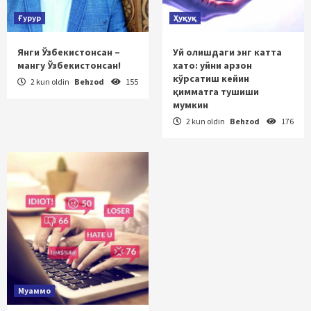
Ғурур
Ҳуқуқ
Янги Ўзбекистонсан –
Уй олишдаги энг катта
мангу Ўзбекистонсан!
хато: уйни арзон
кўрсатиш кейин
2 kun oldin
Behzod
155
қимматга тушиши
мумкин
2 kun oldin
Behzod
176
Муаммо