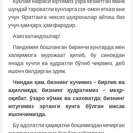
Кўклам нафаси юртимиз узра кезаётган мана
шундай тароватли кунларга соғ-омон етказгани
учун Яратганга чексиз шукроналар айтиш биз
учун ҳам қарз, ҳам фарздир.
Азиз ватандошлар!
Пандемия бошланган биринчи кунларда мен
халқимизга мурожаат қилиб, бу синовдан
янада кучли ва қудратли бўлиб чиқамиз, деб
ишонч билдирган эдим.
Чиндан ҳам, бизнинг кучимиз – бирлик ва
аҳилликда; бизнинг қудратимиз – меҳр-
оқибат, ўзаро кўмак ва саховатда; бизнинг
ютуғимиз эртанги кунга бўлган юксак
ишончимизда.
Бу адолатли ҳақиқатни бошимиздан кечирган