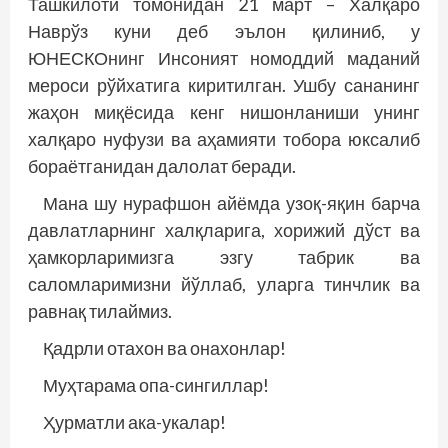
Ташкилоти томонидан 21 март – Халқаро
Наврўз куни деб эълон қилиниб, у
ЮНЕСКОнинг Инсоният номоддий маданий
мероси рўйхатига киритилган. Ушбу сананинг
жаҳон миқёсида кенг нишонланиши унинг
халқаро нуфузи ва аҳамияти тобора юксалиб
бораётганидан далолат беради.
Мана шу нурафшон айёмда узоқ-яқин барча
давлатларнинг халқларига, хорижий дўст ва
ҳамкорларимизга эзгу табрик ва
саломларимизни йўллаб, уларга тинчлик ва
равнақ тилаймиз.
Қадрли отахон ва онахонлар!
Муҳтарама опа-сингиллар!
Ҳурматли ака-укалар!