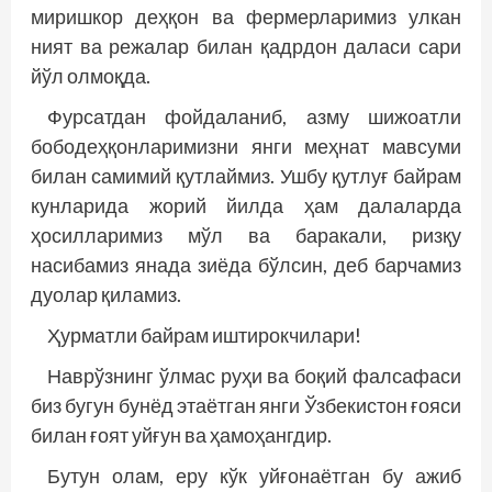
миришкор деҳқон ва фермерларимиз улкан
ният ва режалар билан қадрдон даласи сари
йўл олмоқда.
Фурсатдан фойдаланиб, азму шижоатли
бободеҳқонларимизни янги меҳнат мавсуми
билан самимий қутлаймиз. Ушбу қутлуғ байрам
кунларида жорий йилда ҳам далаларда
ҳосилларимиз мўл ва баракали, ризқу
насибамиз янада зиёда бўлсин, деб барчамиз
дуолар қиламиз.
Ҳурматли байрам иштирокчилари!
Наврўзнинг ўлмас руҳи ва боқий фалсафаси
биз бугун бунёд этаётган янги Ўзбекистон ғояси
билан ғоят уйғун ва ҳамоҳангдир.
Бутун олам, еру кўк уйғонаётган бу ажиб