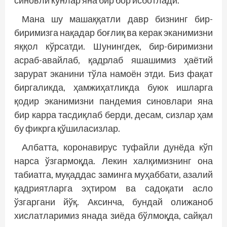
синовли кунлар яна бир бор исботлади.
Мана шу машаққатли давр бизнинг бир-
биримизга нақадар боғлиқ ва керак эканимизни
яққол кўрсатди. Шунингдек, бир-биримизни
асраб-авайлаб, қадрлаб яшашимиз ҳаётий
зарурат эканини тўла намоён этди. Биз фақат
биргаликда, ҳамжиҳатликда буюк ишларга
қодир эканимизни пандемия синовлари яна
бир карра тасдиқлаб берди, десам, сизлар ҳам
бу фикрга қўшиласизлар.
Албатта, коронавирус туфайли дунёда кўп
нарса ўзгармоқда. Лекин халқимизнинг она
табиатга, муқаддас заминга муҳаббати, азалий
қадриятларга эҳтиром ва садоқати асло
ўзгаргани йўқ. Аксинча, бундай олижаноб
хислатларимиз янада зиёда бўлмоқда, сайқал