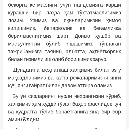
бекорга кетмаслиги учун пандемияга қарши
курашни бир лаҳза ҳам тўхтатмаслигимиз
лозим. Ўзимиз ва яқинларимизни ҳимоя
қилишимиз, бепарволик ва беғамликка
берилмаслигимиз шарт. Доимо ҳушёр ва
масъулиятли бўлиб яшашимиз, тўплаган
тажрибамизга таяниб, албатта, эҳтиёткорлик
билан тизимли иш олиб боришимиз зарур.
Шундагина меҳнаткаш халқимиз билан эзгу
мақсадларимиз ва катта режаларимизни янги
куч, янги ғайрат билан давом эттира оламиз.
Бугун сизларнинг нурли чеҳрангизни кўриб,
халқимиз ҳам худди гўзал баҳор фаслидек куч
ва қудратга тўлиб бораётганига яна бир бор
амин бўлдим.