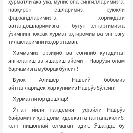
ҳурматли ака-ука, мунис опа-сингилларимизга,
нав­қирон ёшларимиз, суюкли
фарзандларимизга, хориждаги
ватандошларимизга – бутун эл-юртимизга
ўзимнинг юксак ҳурмат-эҳтиромим ва энг эзгу
тилакларимни изҳор этаман.
Ҳаммамиз орзиқиб ва соғиниб кутадиган
янгиланиш ва яшариш айёми – Наврўзи олам
барчамизга муборак бўлсин!
Буюк Алишер Навоий бобомиз
айтганларидек, ҳар кунимиз Наврўз бўлсин!
Ҳурматли юртдошлар!
Ўтган йили пандемия туфайли Наврўз
байрамини ҳар доимгидек катта тантана қилиб,
кенг нишонлай олмаган эдик. Ўшанда, бу