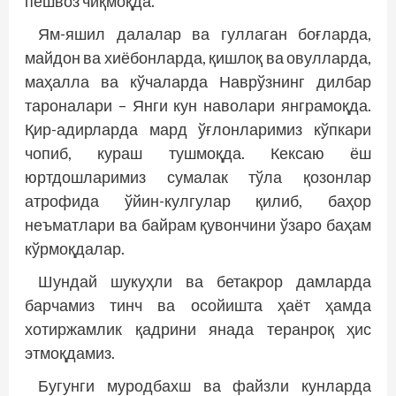
пешвоз чиқмоқда.
Ям-яшил далалар ва гуллаган боғларда,
майдон ва хиёбонларда, қишлоқ ва овулларда,
маҳалла ва кўчаларда Наврўзнинг дилбар
тароналари – Янги кун наволари янграмоқда.
Қир-­адирларда мард ўғлонларимиз кўпкари
чопиб, кураш тушмоқда. Кексаю ёш
юртдошларимиз сумалак тўла қозонлар
атрофида ўйин-кулгулар қилиб, баҳор
неъматлари ва байрам қувончини ўзаро баҳам
кўрмоқдалар.
Шундай шукуҳли ва бетакрор дамларда
барчамиз тинч ва осойишта ҳаёт ҳамда
хотиржамлик қадрини янада теранроқ ҳис
этмоқдамиз.
Бугунги муродбахш ва файзли кунларда