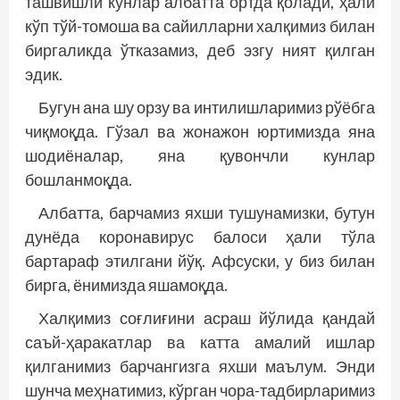
ташвишли кунлар албатта ортда қолади, ҳали
кўп тўй-­томоша ва сайилларни халқимиз билан
биргаликда ўтказамиз, деб эзгу ният қилган
эдик.
Бугун ана шу орзу ва интилишларимиз рўёбга
чиқмоқда. Гўзал ва жонажон юртимизда яна
шодиёналар, яна қувончли кунлар
бошланмоқда.
Албатта, барчамиз яхши тушунамизки, бутун
дунёда коронавирус балоси ҳали тўла
бартараф этилгани йўқ. Афсуски, у биз билан
бирга, ёнимизда яшамоқда.
Халқимиз соғлиғини асраш йўлида қандай
саъй-ҳаракатлар ва катта амалий ишлар
қилганимиз барчангизга яхши маълум. Энди
шунча меҳнатимиз, кўрган чора-тадбирларимиз