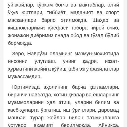
уй-жойлар, кўркам боғча ва мактаблар, олий
ўқув юртлари, тиббиёт, маданият ва спорт
масканлари барпо этилмоқда. Шаҳар ва
қишлоқларимиз қиё­фаси тобора чирой очиб,
жонажон диёримиз янада обод ва гўзал бўлиб
бормоқда.
Зеро, Наврўзи оламнинг мазмун-моҳиятида
инсонни улуғлаш, унинг қадри, иззат-
ҳурматини жойига қўйиш каби эзгу фазилатлар
мужассамдир.
Юртимизда аҳолининг барча қатламлари,
биринчи навбатда, хотин-қизлар ва ёшларнинг
муаммоларини ҳал этиш, уларни билим ва
касб-ҳунарга ўргатиш, иш ўринлари, даромад
манбаи, турар жойлар билан таъминлашга
устувор аҳамият берилмоқда. Айниқса,