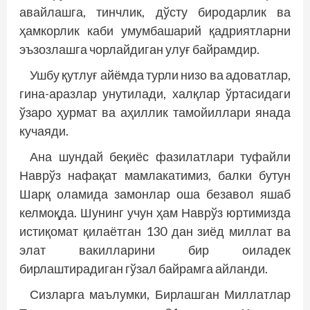
авайлашга, тинчлик, дўсту биродарлик ва
ҳамкорлик каби умумбашарий қадриятларни
эъзозлашга чорлайдиган улуғ байрамдир.
Ушбу қутлуғ айёмда турли низо ва адоватлар,
гина-аразлар унутилади, халқлар ўртасидаги
ўзаро ҳурмат ва аҳиллик тамойиллари янада
кучаяди.
Ана шундай беқиёс фазилатлари туфайли
Нав­рўз нафақат мамлакатимиз, балки бутун
Шарқ оламида замонлар оша безавол яшаб
келмоқда. Шунинг учун ҳам Наврўз юртимизда
истиқомат қилаётган 130 дан зиёд миллат ва
элат вакилларини бир оиладек
бирлаштирадиган гўзал байрамга айланди.
Сизларга маълумки, Бирлашган Миллатлар