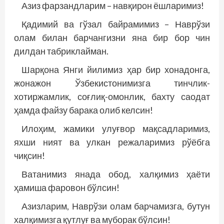
Азиз фарзандларим – навқирон ёшларимиз!
Қадимий ва гўзал байрамимиз – Наврўзи
олам билан барчангизни яна бир бор чин
дилдан таб­риклайман.
Шарқона Янги йилимиз ҳар бир хонадонга,
жонажон Ўзбекистонимизга тинчлик-
хотиржамлик, соғлиқ-омонлик, бахту саодат
ҳамда файзу барака олиб келсин!
Илоҳим, жамики улуғвор мақсадларимиз,
яхши ният ва улкан режаларимиз рўёбга
чиқсин!
Ватанимиз янада обод, халқимиз ҳаёти
ҳамиша фаровон бўлсин!
Азизларим, Наврўзи олам барчамизга, бутун
халқимизга қутлуғ ва муборак бўлсин!