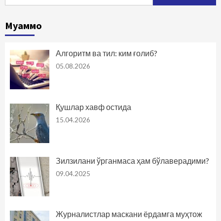
Муаммо
Алгоритм ва тил: ким ғолиб?
05.08.2026
Қушлар хавф остида
15.04.2026
Зилзилани ўрганмаса ҳам бўлаверадими?
09.04.2025
Журналистлар маскани ёрдамга муҳтож