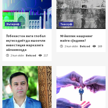
Эътироф
Таассуф
Ўзбекистон янги глобал
90 йиллик нашрнинг
иқтисодиётда ишончли
маёғи сўндими?
инвестиция марказига
2 kun oldin
Behzod
169
айланмоқда
2 kun oldin
Behzod
217