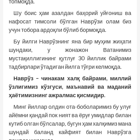
топмоқда.
Шу боис ҳам азалдан баҳорий уйғониш ва
нафосат тимсоли бўлган Наврўзи олам биз
учун тобора ардоқли бўлиб бормоқда.
Бу йилги Наврўзнинг яна бир муҳим жиҳати
шундаки, у жонажон Ватанимиз
мустақиллигининг қутлуғ 30 йиллик байрами
тадбирлари ўтадиган йилга тўғри келмоқда.
Наврўз – чинакам халқ байрами, миллий
ўзлигимиз кўзгуси, маънавий ва маданий
ҳаётимизнинг ажралмас қисмидир.
Минг йиллар олдин ота-боболаримиз бу улуғ
айёмни қандай пок ният ва ёруғ умидлар билан
кутиб олган бўлсалар, бугун ҳам халқимиз мана
шундай баланд кайфият билан Наврўзга