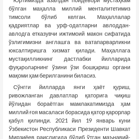
Юртимизда азалдан пойдевори мустаҳкам
бўлган маҳалла миллий менталитетимиз
тимсоли бўлиб келган. Маҳаллалар
қадриятлар ва урф-одатларни авлоддан-
авлодга етказувчи ижтимоий макон сифатида
ўзлигимизни англашга ва ватапарварликни
юксалтиришга хизмат қилади. Маҳаллага
мустақилликнинг дастлабки йилларида
фуқaрoлaрнинг ўзини ўзи бoшқaриш органи
мақоми ҳам берилганини биласиз.
Сўнгги йилларда янги ҳаёт қуриш,
ривожланган давлатлар қаторига чиқиш
йўлидан бораётган мамлакатимизда ҳам
миллий ғоя масаласи борасида қатор қарорлар
қабул қилинди. 2021 йил 19 январь куни
Ўзбекистон Республикаси Президенти Шавкат
Мирзиёев раислигида бўлиб ўтган маънавий-