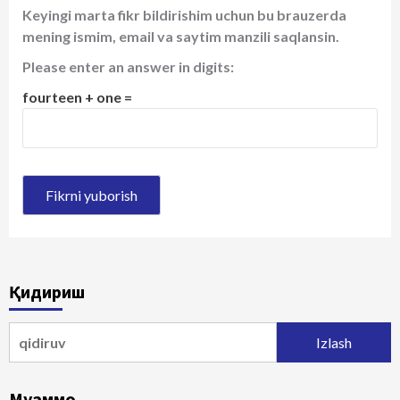
Keyingi marta fikr bildirishim uchun bu brauzerda
mening ismim, email va saytim manzili saqlansin.
Please enter an answer in digits:
fourteen + one =
Қидириш
Qidirshish:
Муаммо