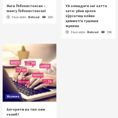
Янги Ўзбекистонсан –
Уй олишдаги энг катта
мангу Ўзбекистонсан!
хато: уйни арзон
кўрсатиш кейин
3 kun oldin
Behzod
169
қимматга тушиши
мумкин
3 kun oldin
Behzod
198
Муаммо
Алгоритм ва тил: ким
ғолиб?