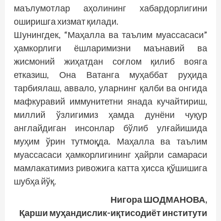
маълумотлар аҳолининг хабардорлигини
оширишга хизмат қилади.
Шунингдек, “Маҳалла ва таълим муассасаси”
ҳамкорлиги ёшларимизни маънавий ва
жисмоний жиҳатдан соғлом қилиб вояга
етказиш, Она Ватанга муҳаббат руҳида
тарбиялаш, аввало, уларнинг қалби ва онгида
мафкуравий иммунитетни янада кучайтириш,
миллий ўзлигимиз ҳамда дунёни чуқур
англайдиган инсонлар бўлиб улғайишида
муҳим ўрин тутмоқда. Маҳалла ва таълим
муассасаси ҳамкорлигининг ҳайрли самараси
мамлакатимиз ривожига катта ҳисса қўшишига
шубҳа йўқ.
Нигора ШОДМАНОВА,
Қарши муҳандислик-иқтисодиёт институти