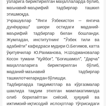
ўзларига бириктирилган маҳаллаларда бўлиб,
маънавий-маърифий тадбирлар ташкил
этишмоқда.
Учрашувлар “Янги Ўзбекистон — янгича
дунёқараш” шиори остидаги маданий-
маърифий тадбирлар билан бошланди.
Жумладан, институтнинг “Ўзбек тили ва
адабиёти” кафедраси мудири О.Бегимов, катта
ўқитувчилар Ю.Рахманова, Н.Шодмановалар
Косон тумани “Қуйбоғ”, “Боғишамол”, “Дарча”
маҳаллаларига бириктирилган бўлиб,
маданий-маънавий тадбирлар
ташкилотчиларидан бўлишди.
Тадбирларда тақдимотлар ва кўргазмалар
шаклида тақдим этилган мамлакатимизда
олиб борилаётган сиёсий, ҳуқуқий ва
ижтимоий-иқтисодий ислоҳотлар тўғрисидаги