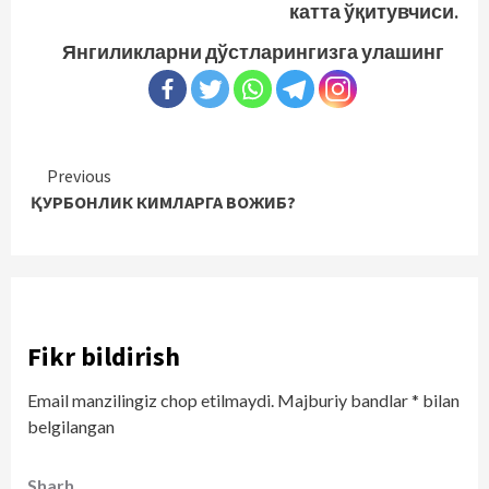
катта ўқитувчиси.
Янгиликларни дўстларингизга улашинг
Continue
Previous
ҚУРБОНЛИК КИМЛАРГА ВОЖИБ?
Reading
Fikr bildirish
Email manzilingiz chop etilmaydi.
Majburiy bandlar
*
bilan
belgilangan
Sharh