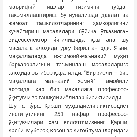
маърифий ишлар тизимини тубдан
такомиллаштириш, бу йўналишда давлат ва
жамоат ташкилотларининг ҳамкорлигини
кучайтириш масалалари бўйича ўтказилган
видеоселектор йиғилишида ҳам ана шу
масалага алоҳида урғу берилган эди. Яъни,
маҳаллаларда ижтимоий-маънавий муҳит
барқарорлигини таъминлаш масалаларига
алоҳида эътибор қаратилди. “Бир зиёли — бир
маҳаллага маънавий ҳомий” тамойили
асосида ҳар бир маҳаллага профессор-
ўқитувчи ва таниқли зиёлилар бириктирилди.
Шунга кўра, Қарши муҳандислик-иқтисодиёт
институтининг 251 нафар профессор-
ўқитувчилари ҳам вилоятимизнинг Қарши,
Касби, Муборак, Косон ва Китоб туманларидаги