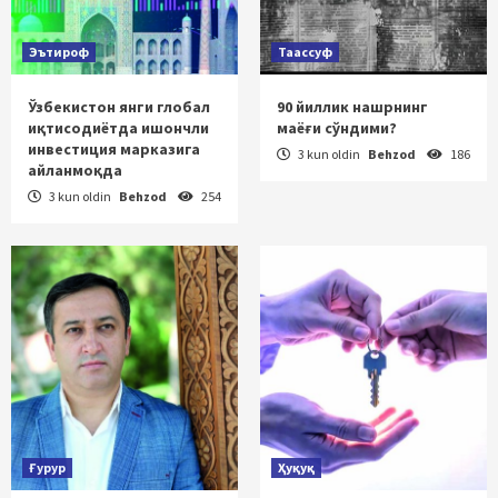
Эътироф
Таассуф
Ўзбекистон янги глобал
90 йиллик нашрнинг
иқтисодиётда ишончли
маёғи сўндими?
инвестиция марказига
3 kun oldin
Behzod
186
айланмоқда
3 kun oldin
Behzod
254
Ғурур
Ҳуқуқ