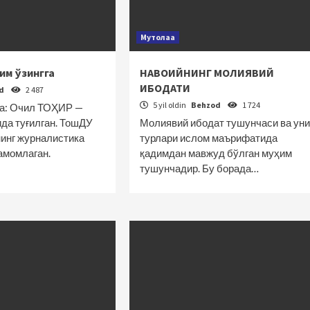
Мутолаа
им ўзингга
НАВОИЙНИНГ МОЛИЯВИЙ
ИБОДАТИ
od
2 487
5 yil oldin
Behzod
1 724
а: Очил ТОҲИР —
да туғилган. ТошДУ
Молиявий ибодат тушунчаси ва уни
нинг журналистика
турлари ислом маърифатида
амомлаган.
қадимдан мавжуд бўлган муҳим
тушунчадир. Бу борада…