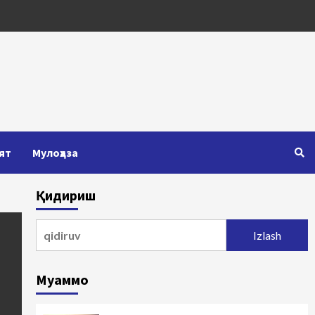
ят
Мулоҳаза
Қидириш
Qidirshish:
Муаммо