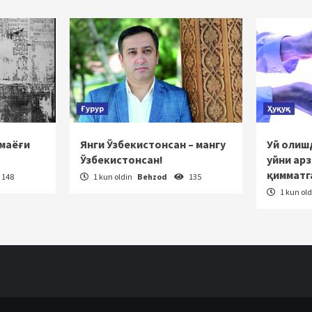
Ғурур
Ҳуқуқ
 маёғи
Янги Ўзбекистонсан – мангу
Уй олишд
Ўзбекистонсан!
уйни ар
қимматг
148
1 kun oldin
Behzod
135
1 kun ol