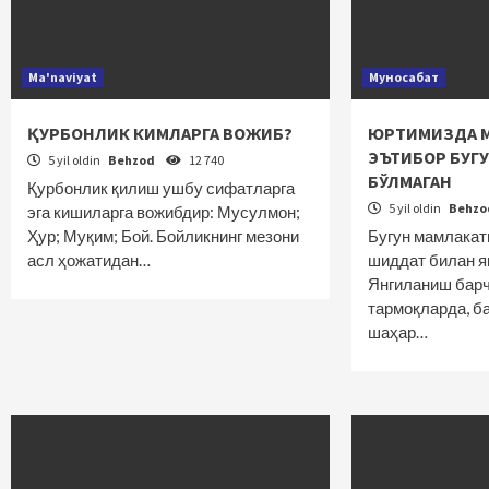
Ma'naviyat
Муносабат
ҚУРБОНЛИК КИМЛАРГА ВОЖИБ?
ЮРТИМИЗДА М
ЭЪТИБОР БУГ
5 yil oldin
Behzod
12 740
БЎЛМАГАН
Қурбонлик қилиш ушбу сифатларга
5 yil oldin
Behz
эга кишиларга вожибдир: Мусулмон;
Ҳур; Муқим; Бой. Бойликнинг мезони
Бугун мамлакат
асл ҳожатидан…
шиддат билан я
Янгиланиш барч
тармоқларда, б
шаҳар…