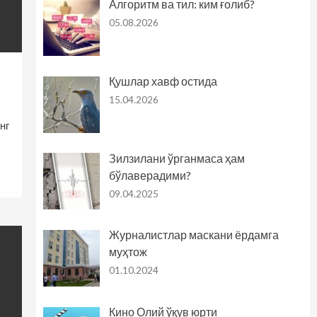
Алгоритм ва тил: ким ғолиб?
05.08.2026
Қушлар хавф остида
15.04.2026
нг
Зилзилани ўрганмаса ҳам
бўлаверадими?
09.04.2025
Журналистлар маскани ёрдамга
муҳтож
01.10.2024
Кино Олий ўқув юрти