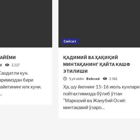
Сиёсат
 АЙЁМИ
ҚАДИМИЙ ВА ҲАҚИҚИЙ
МИНТАҚАНИНГ ҚАЙТА КАШФ
od
2 217
ЭТИЛИШИ
 Саодатли кун.
5 yil oldin
Behzod
2 362
аримиздан бири
айитининг илк куни.
Ҳа, шу йилнинг 15-16 июль кунлари
…
пойтахтимизда бўлиб ўтган
“Марказий ва Жанубий Осиё:
минтақавий ўзаро…