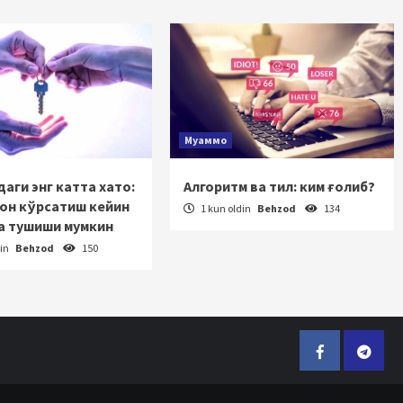
Муаммо
аги энг катта хато:
Алгоритм ва тил: ким ғолиб?
зон кўрсатиш кейин
1 kun oldin
Behzod
134
а тушиши мумкин
din
Behzod
150
Facebook
Telegr