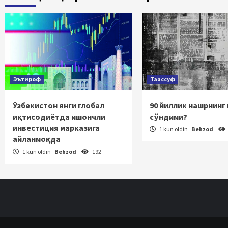
Эътироф
Таассуф
Ўзбекистон янги глобал
90 йиллик нашрнинг
иқтисодиётда ишончли
сўндими?
инвестиция марказига
1 kun oldin
Behzod
айланмоқда
1 kun oldin
Behzod
192