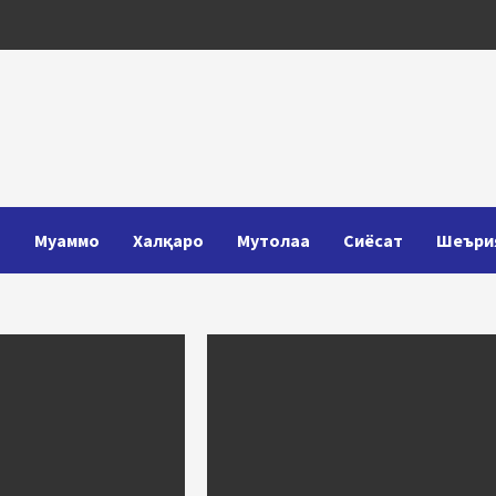
Т
Муаммо
Халқаро
Мутолаа
Сиёсат
Шеъри