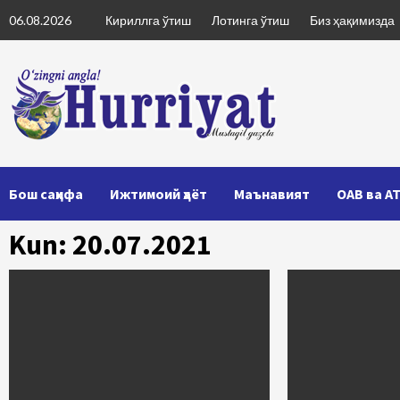
Skip
06.08.2026
Кириллга ўтиш
Лотинга ўтиш
Биз ҳақимизда
to
content
Бош саҳифа
Ижтимоий ҳаёт
Маънавият
ОАВ ва А
Kun: 20.07.2021