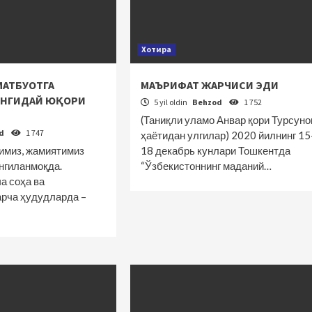
Хотира
АТБУОТГА
МАЪРИФАТ ЖАРЧИСИ ЭДИ
УНГИДАЙ ЮҚОРИ
5 yil oldin
Behzod
1 752
(Таниқли уламо Анвар қори Турсуно
od
1 747
ҳаётидан улгилар) 2020 йилнинг 15
имиз, жамиятимиз
18 декабрь кунлари Тошкентда
нгиланмоқда.
“Ўзбекис­тоннинг маданий…
а соҳа ва
арча ҳудудларда –