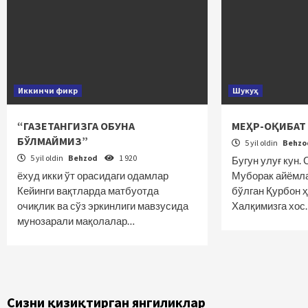
Иккинчи фикр
Шукуҳ
“ГАЗЕТАНГИЗГА ОБУНА
МЕҲР-ОҚИБАТ
БЎЛМАЙМИЗ”
5 yil oldin
Behz
5 yil oldin
Behzod
1 920
Бугун улуғ кун.
ёхуд икки ўт орасидаги одамлар
Муборак айёмл
Кейинги вақтларда матбуотда
бўлган Қурбон ҳ
очиқлик ва сўз эркинлиги мавзусида
Халқимизга хос
мунозарали мақолалар…
Сизни қизиқтирган янгиликлар