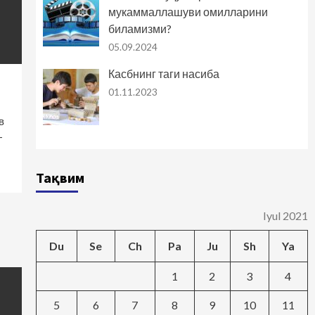
мукаммаллашуви омилларини
биламизми?
05.09.2024
Касбнинг таги насиба
01.11.2023
в
-
Тақвим
Iyul 2021
Du
Se
Ch
Pa
Ju
Sh
Ya
1
2
3
4
5
6
7
8
9
10
11