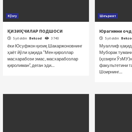
Кўзгу
Шеърият
ҚИЗИҚЧИЛАР ПОДШОСИ
Юрагимни очд
5 yil oldin
Behzod
3 740
5 yil oldin
Behz
ёки Юсуфжон қизиқ Шакаржоновнинг
Муаллиф ҳақид
ҳаёт йўли ҳақида “Мен қироллар
Муборак тумани
масхарабози эмас, масхарабозлар
(ҳозирги ЎзМУ)
қиролиман”, деган эди…
факультетини т
Шоирнинг…