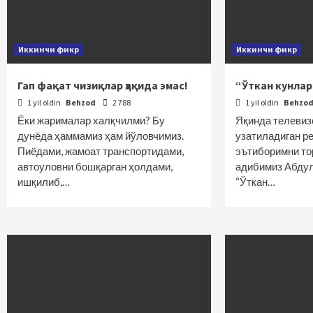
Иккинчи фикр
Иккинчи фикр
Гап фақат чизиқлар ҳақида эмас!
“Ўткан кунла
1 yil oldin
Behzod
2 788
1 yil oldin
Behzo
Ёки жарималар халқчилми? Бу
Яқинда телевиз
дунёда ҳаммамиз ҳам йўловчимиз.
узатиладиган р
Пиёдами, жамоат транспортидами,
эътиборимни тор
автоуловни бошқарган ҳолдами,
адибимиз Абдул
ишқилиб,…
“Ўткан…