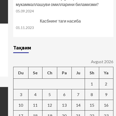
мукаммаллашуви омилларини биламизми?
05.09.2024
Касбнинг таги насиба
01.11.2023
Тақвим
Avgust 2026
Du
Se
Ch
Pa
Ju
Sh
Ya
1
2
3
4
5
6
7
8
9
10
11
12
13
14
15
16
17
18
19
20
21
22
23