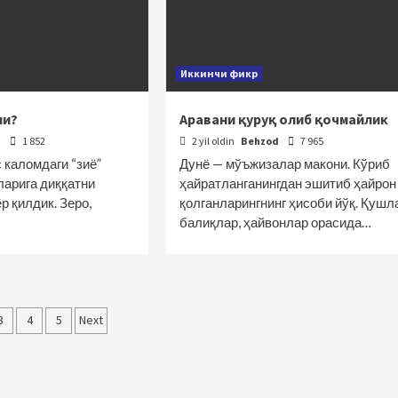
Иккинчи фикр
ми?
Аравани қуруқ олиб қочмайлик
d
1 852
2 yil oldin
Behzod
7 965
 каломдаги “зиё”
Дунё — мўъжизалар макони. Кўриб
ларига диққатни
ҳайратланганингдан эшитиб ҳайрон
р қилдик. Зеро,
қолганларингнинг ҳисоби йўқ. Қушла
балиқлар, ҳайвонлар орасида…
alar
3
4
5
Next
cha
atlanish