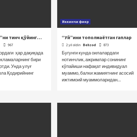
Иккинчи фикр
р”ни тинч қўйинг…
“Уй”ини тополмаётган гаплар
d
967
2 yil oldin
Behzod
873
ордаги ҳар дақиқада
Бугунги кунда оилалардаги
екламаларнинг бири
нотинчлик, ажримлар сонининг
тди. Унда улуғ
кўпайиши нафақат индивидуал
ла Қодирийнинг
муаммо, балки жамиятнинг асосий
ижтимоий муаммоларидан…