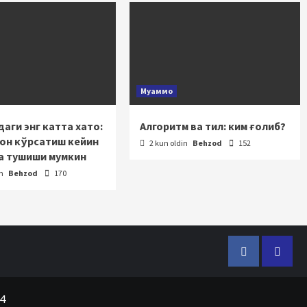
Муаммо
аги энг катта хато:
Алгоритм ва тил: ким ғолиб?
зон кўрсатиш кейин
2 kun oldin
Behzod
152
а тушиши мумкин
in
Behzod
170
Facebook
Telegr
24