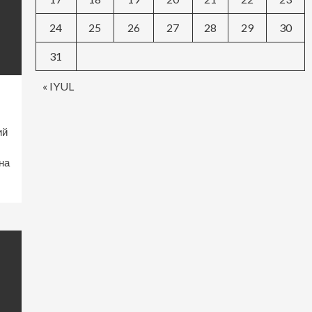
24
25
26
27
28
29
30
31
« IYUL
ий
на