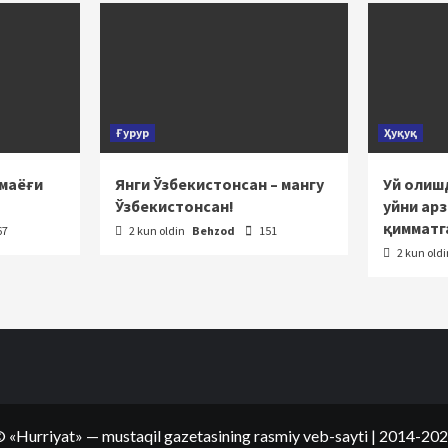
Ғурур
Ҳуқуқ
 маёғи
Янги Ўзбекистонсан – мангу
Уй олишд
Ўзбекистонсан!
уйни ар
қимматг
67
2 kun oldin
Behzod
151
2 kun old
©
«Hurriyat»
— mustaqil gazetasining rasmiy veb-sayti
| 2014-20