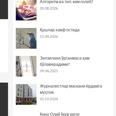
Алгоритм ва тил: ким ғолиб?
05.08.2026
Қушлар хавф остида
15.04.2026
Зилзилани ўрганмаса ҳам
бўлаверадими?
09.04.2025
Журналистлар маскани ёрдамга
муҳтож
01.10.2024
Кино Олий ўқув юрти