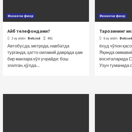
Иккинчи фикр
Иккинчи фикр
Айб телефондами?
Тарозининг ик
3 oy oldin
Behzod
481
6 oy oldin
Behzo
Автобусда, метрода, навбатда
ёхуд чўпон қасо
турганда, ҳатто оилавий даврада ҳам
Яқинда оммавий
бир манзара кўп учрайди: бош
воситаларида С
эгилган, қўлда…
Узун туманида 