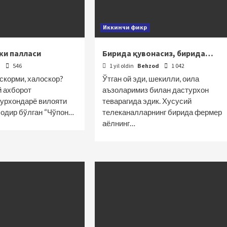
Иккинчи фикр
ки палласи
Бирида қувонасиз, бирида…
d
546
1 yil oldin
Behzod
1 042
скорми, халоскор?
Ўтган ой эди, шекилли, оила
 ахборот
аъзоларимиз билан дастурхон
урхондарё вилояти
теварагида эдик. Хусусий
содир бўлган “Чўпон…
телеканалларнинг бирида фермер
аёлнинг…