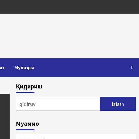
ят
Мулоҳаза
Қидириш
Qidirshish:
Муаммо