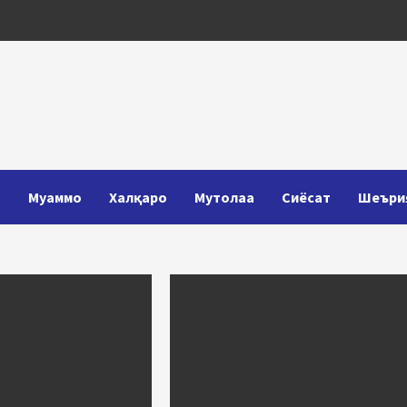
Т
Муаммо
Халқаро
Мутолаа
Сиёсат
Шеъри