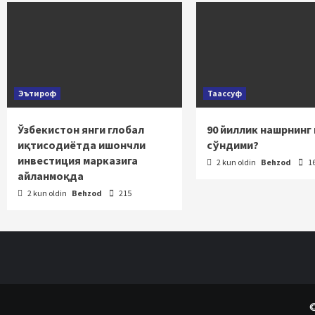
Эътироф
Таассуф
Ўзбекистон янги глобал
90 йиллик нашрнинг
иқтисодиётда ишончли
сўндими?
инвестиция марказига
2 kun oldin
Behzod
1
айланмоқда
2 kun oldin
Behzod
215