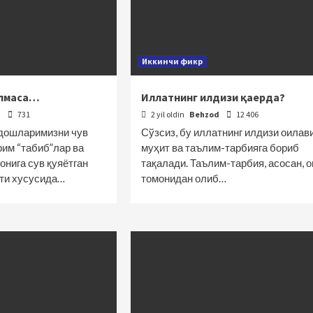
Иккинчи фикр
ўлмаса…
Иллатнинг илдизи қаерда?
d
731
2 yil oldin
Behzod
12 406
дошларимизни чув
Сўзсиз, бу иллатнинг илдизи оилав
рим “табиб”лар ва
муҳит ва таълим-тарбияга бориб
онига сув қуяётган
тақалади. Таълим-тарбия, асосан, о
ти хусусида…
томонидан олиб…