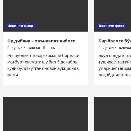
Иккинчи фикр
Иккинчи фикр
Оддийлик – маънавият либоси
Бир балоси б
2 yil oldin
Behzod
1 086
2 yil oldin
Behzo
Республика Товар-хомашё биржаси
ёхуд содда юрт
матбуот хизмати шу йил 5 декабрь
тушираётган ай
куни бўлиб ўтган онлайн аукционда
уларнинг тегирм
жами…
лоқайдлик илла