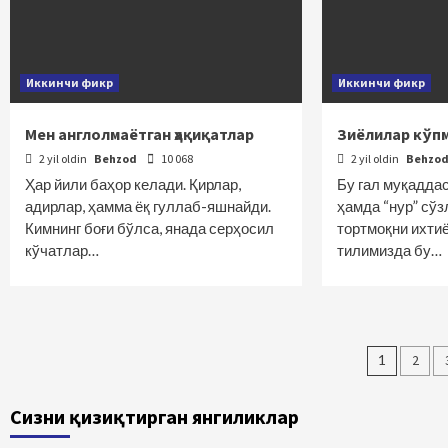
Иккинчи фикр
Иккинчи фикр
Мен англолмаётган ҳақиқатлар
Зиёлилар кўп
2 yil oldin
Behzod
10 068
2 yil oldin
Behzo
Ҳар йили баҳор келади. Қирлар,
Бу гал муқаддас
адирлар, ҳамма ёқ гуллаб-яшнайди.
ҳамда “нур” сўз
Кимнинг боғи бўлса, янада серҳосил
тортмоқни ихтиё
кўчатлар…
тилимизда бу…
Maqol
1
2
bo‘yi
Сизни қизиқтирган янгиликлар
harak