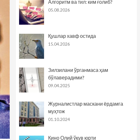
Алгоритм ва тил: ким ғолиб?
05.08.2026
Қушлар хавф остида
15.04.2026
Зилзилани ўрганмаса ҳам
бўлаверадими?
09.04.2025
Журналистлар маскани ёрдамга
муҳтож
01.10.2024
Кино Олий ўқув юрти