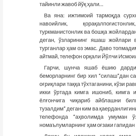
тайинли жавоб йўқ ҳали…
Ва яна: ижтимоий тармоқда сурхо
навоийлик, қорақалпоғистонли
туркманистонлик ва бошқа жойлардан
деган, ўзларининг яшаш жойлари 
турганлар ҳам оз эмас. Даво топмад
айтмай, телефон орқали Йўлчи Исмоил
Гарчи, шунча яшаб ёшию дарди,
беморларнинг бир хил “силаш”дан са
оғриқлари таққа тўхтаганини, кўзи ра
икки ўртада кимга ишониб, кимга 
ёлғончига чиқариб айблашни бил
тузалдим” деган ким ва қаерданлигини
телефонда “аҳволимда умуман ў
номаълумларнинг ҳам оғзаки гапидан 
Лекин бу иложсиз ҳолат эмас.