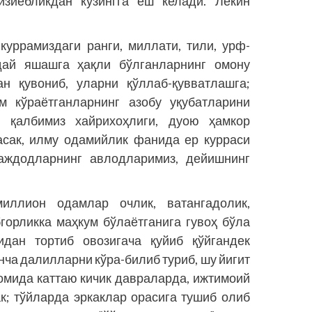
йзиёбликдан кўзингга ёш келади. Лекин
куррамиздаги ранги, миллати, тили, урф-
ндай яшашга ҳақли бўлганларнинг омону
н қувониб, уларни қўллаб-қувватлашга;
м кўраётганларнинг азобу уқубатларини
а, қалбимиз хайрихоҳлиги, дуою ҳамкор
асак, илму одамийлик фанида ер курраси
 аждодларнинг авлодларимиз, дейишнинг
иллион одамлар очлик, ватангадолик,
бгорликка маҳкум бўлаётганига гувоҳ бўла
идан тортиб овозигача қуйиб қўйгандек
нча далилларни кўра-билиб туриб, шу йигит
омида каттаю кичик давраларда, ижтимоий
к; тўйларда эркаклар орасига тушиб олиб