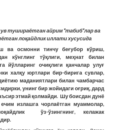
ув тушираётган айрим “табиб”лар ва
яётган лоқайдлик иллати хусусида
ёш ва осмонни тинчу беғубор кўриш,
дан кўнглинг тўқлиги, меҳнат билан
га йўлларинг очиқлиги қанчалар улуғ
нки халқу юртлари бир-бирига сувлар,
содиётию маданиятлари билан чамбарчас
смдирки, унинг бир жойидаги оғриқ, дард
аъсир этмай қолмайди. Шу боисдан дунё
 ечим излашга чорлаётган муаммолар,
лоқайдлик ўз-ўзингнинг, келажак
дир.