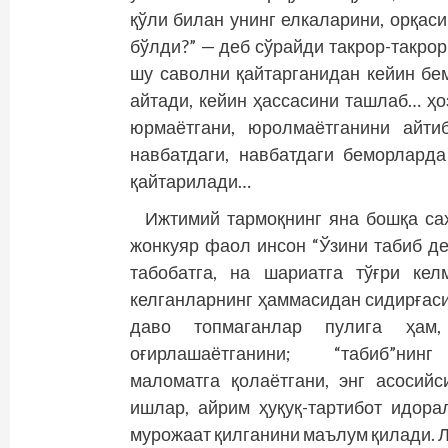
қўли билан унинг елкаларини, орқас
бўлди?” — деб сўрайди такрор-такрор
шу саволни қайтарганидан кейин бем
айтади, кейин ҳассасини ташлаб… ҳо
юрмаётгани, юролмаётганини айти
навбатдаги, навбатдаги беморлард
қайтарилади…
Ижтимий тармоқнинг яна бошқа са
жонкуяр фаол инсон “Ўзини табиб д
табобатга, на шариатга тўғри ке
келганларнинг ҳаммасидан сидирғаси
даво топмаганлар пулига ҳам,
оғирлашаётганини; “табиб”нинг
маломатга қолаётгани, энг асосийс
ишлар, айрим ҳуқуқ-тартибот идора
мурожаат қилганини маълум қилади. 