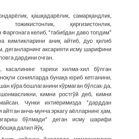
ндарёлик, қашқадарёлик, самарқандлик,
к, тожикистонлик, қирғизистонлик,
 Фарғонага келиб, “табибдан даво топдим”
ва кимликларини аниқ айтиб, дуо қилиб
им, деганларнинг аксарияти исму шарифини
овга дардини очган.
 касалининг тарихи хилма-хил бўлган
ноқли сонияларда бунақа юриб кетганини,
вшан кўра бошлаганини кўрмаган бўлсак-да,
ишонмасликни, кимни ростгўй деб, кимни
майсан. Чунки ихтиёримизда “дарддан
 айтган анча-мунча эркагу аёлларнинг ҳам,
згариш бўлмади” деган исму шарифи
бошқа далил йўқ.
 Ахир кейинги йилларда мамлакатимиз