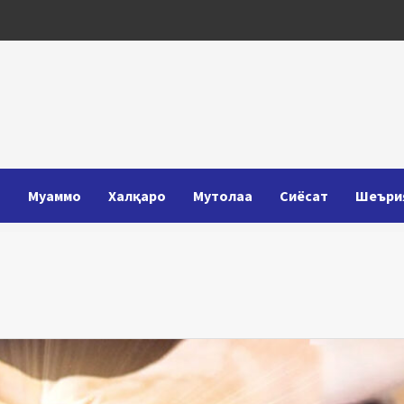
Т
Муаммо
Халқаро
Мутолаа
Сиёсат
Шеъри