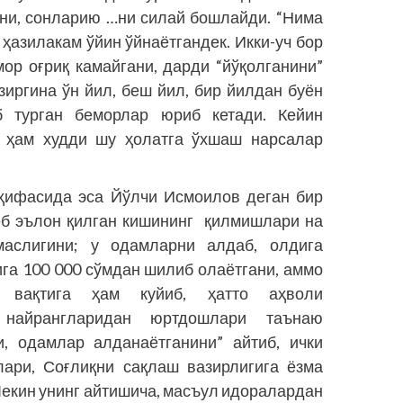
ини, сонларию …ни силай бошлайди. “Нима
 ҳазилакам ўйин ўйнаётгандек. Икки-уч бор
ор оғриқ камайгани, дарди “йўқолганини”
зиргина ўн йил, беш йил, бир йилдан буён
б турган беморлар юриб кетади. Кейин
а ҳам худди шу ҳолатга ўхшаш нарсалар
ҳифасида эса Йўлчи Исмоилов деган бир
еб эълон қилган кишининг қилмишлари на
лмаслигини; у одамларни алдаб, олдига
га 100 000 сўмдан шилиб олаётгани, аммо
 вақтига ҳам куйиб, ҳатто аҳволи
 найрангларидан юртдошлари таънаю
и, одамлар алданаётганини” айтиб, ички
лари, Соғлиқни сақлаш вазирлигига ёзма
Лекин унинг айтишича, масъул идоралардан