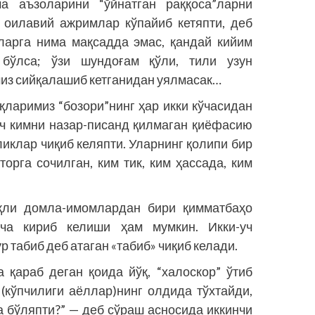
а аъзоларини “ўйнатган раққоса”ларни
 оилавий ажримлар кўпайиб кетяпти, деб
аларга нима мақсадда эмас, қандай кийим
бўлса; ўзи шундоғам қўли, тили узун
из сийқалашиб кетганидан уялмасак…
қларимиз “бозори”нинг ҳар икки кўчасидан
еч кимни назар-писанд қилмаган қиёфасию
иклар чиқиб келяпти. Уларнинг қолипи бир
торга сочилган, ким тик, ким ҳассада, ким
иқли домла-имомлардан бири қимматбаҳо
ча кириб келиши ҳам мумкин. Икки-уч
 табиб деб атаган «табиб» чиқиб келади.
а қараб деган қоида йўқ, “халоскор” ўтиб
(кўпчилиги аёллар)нинг олдида тўхтайди,
а бўляпти?” — деб сўраш асносида иккинчи