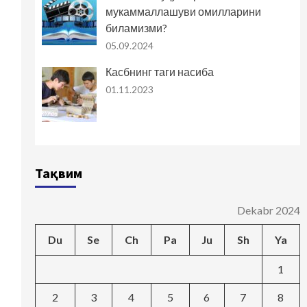
мукаммаллашуви омилларини
биламизми?
05.09.2024
Касбнинг таги насиба
01.11.2023
Тақвим
Dekabr 2024
Du
Se
Ch
Pa
Ju
Sh
Ya
1
2
3
4
5
6
7
8