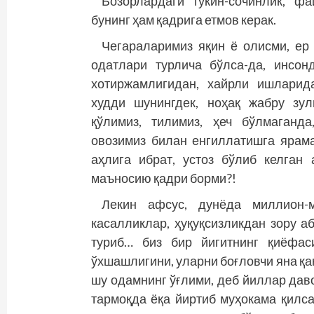
Бозорлардаги тўкин-сочинлик, фа
бунинг ҳам қадрига етмов керак.
Чегараларимиз яқин ё олисми, ер 
одатлари турлича бўлса-да, инсо
хотиржамлигидан, хайрли ишларида
худди шунингдек, ноҳақ жабру зул
қўлимиз, тилимиз, ҳеч бўлмаганд
овозимиз билан енгиллатишга ярам
аҳлига ибрат, устоз бўлиб келган
маъносию қадри борми?!
Лекин афсус, дунёда миллион-м
касалликлар, ҳуқуқсизликдан зору а
туриб… биз бир йигитнинг қиёфас
ўхшашлигини, уларни боғловчи яна қа
шу одамнинг ўғлими, деб йиллар дав
тармоқда ёқа йиртиб муҳокама қилса