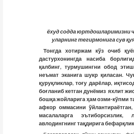
ёхуд содда юртдошларимизни ч
уларнинг
тегирмонига сув қу
Тонгда хотиржам кўз очиб қу
дастурхонингда насиба борлиги
қалбинг, турмушингни обод этиш
неъмат эканига шукр қиласан. Чу
қуруқликлар, тоғу дарёлар, иқти
боғланиб кетган дун­ёмиз яхлит жи
бошқа жойларига ҳам озми-кўпми т
афкор оммасини ўйлантираётган,
масалаларга эътиборсизлик, 
авлодингнинг тақдирига бефарқлик