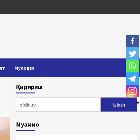
ят
Мулоҳаза
Қидириш
Qidirshish:
Муаммо