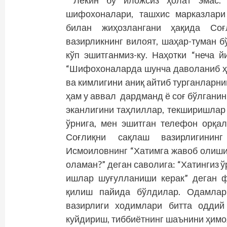
шифохоналари, ташхис марказлари
билан жиҳозлангани ҳақида Соғ
вазирликнинг вилоят, шаҳар-туман 
кўп эшитганмиз-ку. Наҳотки “неча 
“Шифохоналарда шунча даволаниб ҳ
ва кимлигини аниқ айтиб турганларни
ҳам у аввал дардманд ё соғ бўлганин
эканлигини таҳлиллар, текширишлар
ўрнига, мен эшитган телефон орқал
Соғлиқни сақлаш вазирлигини
Исмоиловнинг “Хатимга жавоб олишим
оламан?” деган саволига: “Хатингиз ў
ишлар шуғулланиши керак” деган фи
қилиш пайида бўлдилар. Одамлар
вазирлиги ходимлари битта оддий
куйдириш, тиббиётнинг шаънини ҳимоя