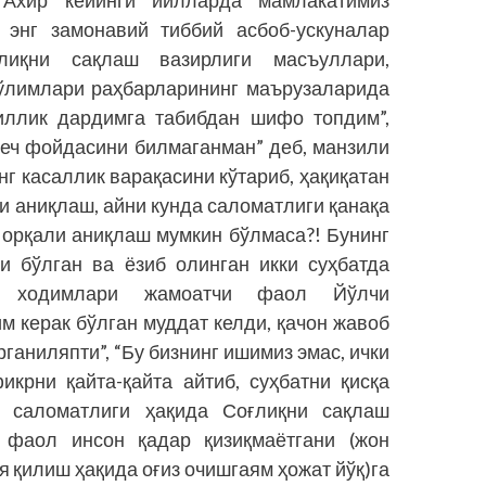
 энг замонавий тиббий асбоб-ускуналар
лиқни сақлаш вазирлиги масъуллари,
бўлимлари раҳбарларининг маърузаларида
йиллик дардимга табибдан шифо топдим”,
еч фойдасини билмаганман” деб, манзили
нг касаллик варақасини кўтариб, ҳақиқатан
и аниқлаш, айни кунда саломатлиги қанақа
 орқали аниқлаш мумкин бўлмаса?! Бунинг
и бўлган ва ёзиб олинган икки суҳбатда
нг ходимлари жамоатчи фаол Йўлчи
 керак бўлган муддат келди, қачон жавоб
рганиляпти”, “Бу бизнинг ишимиз эмас, ички
крни қайта-қайта айтиб, суҳбатни қисқа
 саломатлиги ҳақида Соғлиқни сақлаш
 фаол инсон қадар қизиқмаётгани (жон
 қилиш ҳақида оғиз очишгаям ҳожат йўқ)га