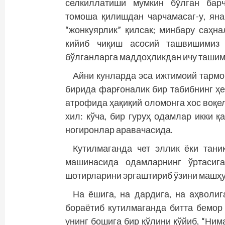
селкиллатиши мумкин бўлган барч
томоша қилишдан чарчамасаг-у, яна
“жонкуярлик” қилсак; минбару саҳн
кийиб чиқиш асосий ташвишимиз 
бўлганларга маддоҳликдан ичу ташим
Айни кунларда эса ижтимоий тармо
бирида фарғоналик бир табибнинг ҳ
атрофида ҳақиқий оломонга хос воқел
хил: кўча, бир гуруҳ одамлар икки қа
ногиронлар аравачасида.
Кутилмаганда чет эллик ёки тан
машинасида одамларнинг ўртасига
шотирларини эргаштириб ўзини машҳур
На ёшига, на дардига, на аҳволиг
бораётиб кутилмаганда битта бемор 
унинг бошига бир қўлини қўйиб, “Ним