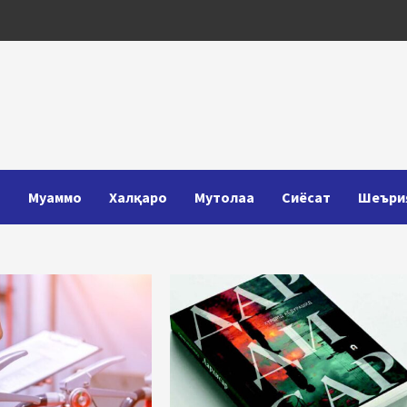
Т
Муаммо
Халқаро
Мутолаа
Сиёсат
Шеъри