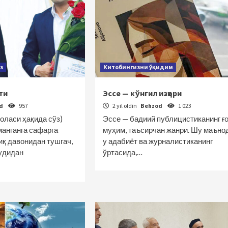
з
Китобингизни ўқидим
ти
Эссе — кўнгил изҳори
od
957
2 yil oldin
Behzod
1 023
оласи ҳақида сўз)
Эссе — бадиий публицистиканинг ғ
анганга сафарга
муҳим, таъсирчан жанри. Шу маъно
иқ давонидан тушгач,
у адабиёт ва журналистиканинг
удидан
ўртасида,…