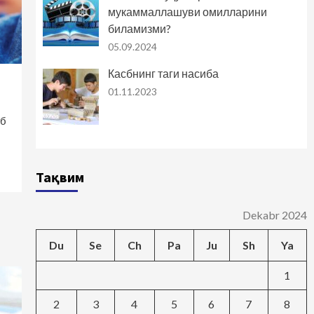
мукаммаллашуви омилларини
биламизми?
05.09.2024
Касбнинг таги насиба
01.11.2023
иб
Тақвим
Dekabr 2024
Du
Se
Ch
Pa
Ju
Sh
Ya
1
2
3
4
5
6
7
8