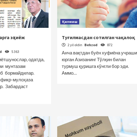
Қилмиш
арга эҳтиёж
Туғилмасдан сотилган чақалоқ
2 yil oldin
Behzod
872
od
5 363
Анча вақтдан буён хуфиёна учраш
ётшунослар, одатда,
юрган Азизанинг Тўлқин билан
ни мунтазам
турмуш қуришга кўнгли бор эди.
иб бормайдилар.
Аммо…
, фикр-мулоҳаза
р. Забардаст