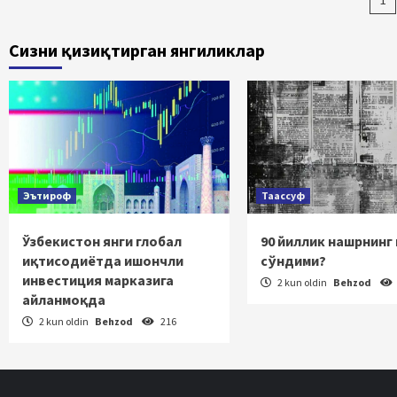
Ma
bo
Сизни қизиқтирган янгиликлар
ha
Эътироф
Таассуф
Ўзбекистон янги глобал
90 йиллик нашрнинг
иқтисодиётда ишончли
сўндими?
инвестиция марказига
2 kun oldin
Behzod
айланмоқда
2 kun oldin
Behzod
216