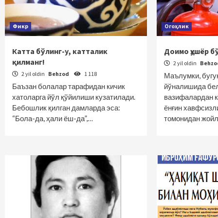
Фикр
Огоҳлик
Катта бўлинг-у, катталик
Доимо ҳушёр б
қилманг!
2 yil oldin
Behz
2 yil oldin
Behzod
1 118
Маълумки, бугу
Баъзан болалар тарафидан кичик
йўналишида бел
хатоларга йўл қўйилиши кузатилади.
вазифалардан к
Бебошлик қилган дамларда эса:
ёнғин хавфсизл
“Бола-да, ҳали ёш-да”,…
томонидан жой