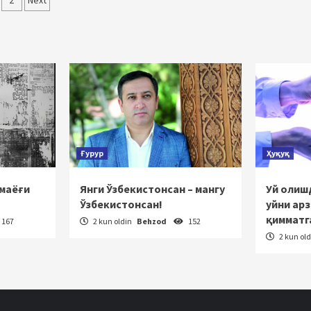
qolalar
2
Next
‘yicha
rakatlanish
Ғурур
Ҳуқуқ
 маёғи
Янги Ўзбекистонсан – мангу
Уй олишд
Ўзбекистонсан!
уйни ар
қимматг
167
2 kun oldin
Behzod
152
2 kun ol