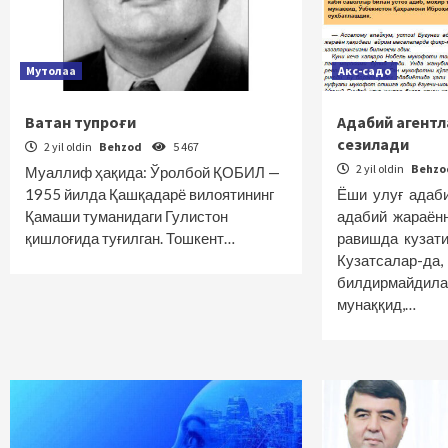
Мутолаа
Акс-садо
Ватан тупроғи
Адабий агентл
сезилади
2 yil oldin
Behzod
5 467
2 yil oldin
Behz
Муаллиф ҳақида: Ўролбой ҚОБИЛ —
1955 йилда Қашқадарё вилоятининг
Ёши улуғ адаби
Қамаши туманидаги Гулистон
адабий жараён
қишлоғида туғилган. Тошкент…
равишда кузат
Кузатсалар-да
билдирмайдила
мунаққид,…