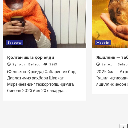
Таассуф
Жараён
Қолган ишга қор ёғди
Яшиллик — та
2 yil oldin
Behzod
3 999
2 yil oldin
Behz
(Фельетон ўрнида) Хабарингиз бор,
2025 йил — Атр
Давлатимиз раҳбари Шавкат
“яшил иқтисодиё
Мирзиёевнинг тезкор топшириғига
яшиллик инсон 
биноан 2023 йил 20 январда…
1