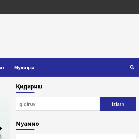
ят
Мулоҳаза
Қидириш
Qidirshish:
Муаммо