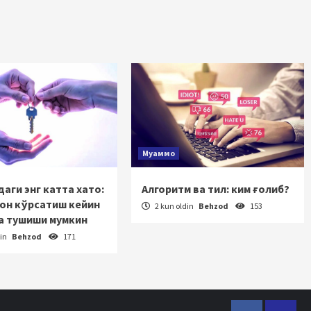
Муаммо
аги энг катта хато:
Алгоритм ва тил: ким ғолиб?
зон кўрсатиш кейин
2 kun oldin
Behzod
153
а тушиши мумкин
din
Behzod
171