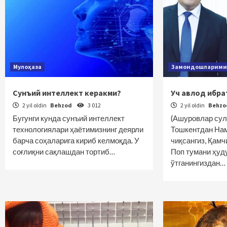
Мулоҳаза
Замондошларими
Сунъий интеллект керакми?
Уч авлод ибра
2 yil oldin
Behzod
3 012
2 yil oldin
Behz
Бугунги кунда сунъий интеллект
(Ашуровлар сул
технологиялари ҳаётимизнинг деярли
Тошкентдан Нам
барча соҳаларига кириб келмоқда. У
чиқсангиз, Қамч
соғлиқни сақлашдан тортиб…
Поп тумани ҳуд
ўтганингиздан…