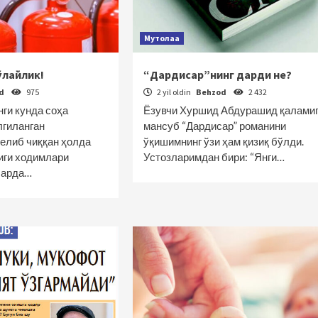
Мутолаа
ўлайлик!
“Дардисар”нинг дарди не?
od
975
2 yil oldin
Behzod
2 432
нги кунда соҳа
Ёзувчи Хуршид Абдурашид қалами
гиланган
мансуб “Дардисар” романини
елиб чиққан ҳолда
ўқишимнинг ўзи ҳам қизиқ бўлди.
иги ходимлари
Устозларимдан бири: “Янги…
ларда…