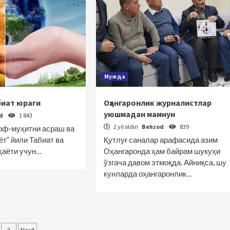
Мужда
биат юраги
Оҳангаронлик журналистлар
уюшмадан мамнун
od
1 843
2 yil oldin
Behzod
839
оф-муҳитни асраш ва
т” йили Табиат ва
Қутлуғ саналар арафасида азим
ҳаёти учун…
Оҳангаронда ҳам байрам шукуҳи
ўзгача давом этмоқда. Айниқса, шу
кунларда оҳангаронлик…