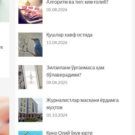
Алгоритм ва тил: ким ғолиб?
05.08.2026
Қушлар хавф остида
15.04.2026
га
Зилзилани ўрганмаса ҳам
бўлаверадими?
09.04.2025
Журналистлар маскани ёрдамга
муҳтож
01.10.2024
Кино Олий ўқув юрти