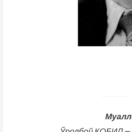
Муалл
Ўролбой ҚОБИЛ — 