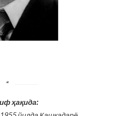
иф ҳақида:
1955 йилда Қашқадарё