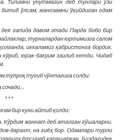
ра. Тилимни унутмайин деб тунлари ўзи
м битиб ўлсам, жанозамни ўқийдиган одам
 дея гапида давом этади Парда бобо бир
, лайлаклар, турналардан юртимизга салом
қолганда, иккаламиз қабристонга бордик.
 кўриб, юрак-бағрим эзилиб кетди. Чидаб
м.
м тупроқ тугиб чўнтагига солди:
а сочади…
* * *
ғам бир куни айтиб қолди:
н. Кўрдим жаннат деб аталган гўшаларни.
 дов-дарахт, на гиёҳ бор. Одамлари турли
ирларига ётсираб қарашаркан. Биздагидек