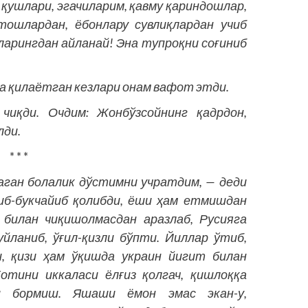
қушлари, эгачиларим, қавму қариндошлар,
тошлардан, ёбонлару сувлиқлардан учиб
ларингдан айланай! Эна тупроқни соғиниб
а қилаётган кезлари онам вафот этди.
чиқди. Очдим: Жонбўзсойнинг қадрдон,
лди.
* * *
аган болалик дўстимни учратдим, — деди
риб-букчайиб қолибди, ёши ҳам етмишдан
 билан чиқишолмасдан аразлаб, Русияга
йланиб, ўғил-қизли бўпти. Йиллар ўтиб,
, қизи ҳам ўқишда украин йигит билан
отини иккаласи ёлғиз қолгач, қишлоққа
ри бормиш. Яшаши ёмон эмас экан-у,