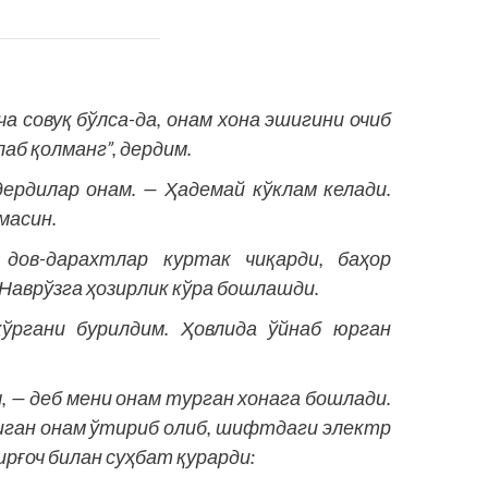
а совуқ бўлса-да, онам хона эшигини очиб
аб қолманг”, дердим.
дердилар онам. — Ҳадемай кўклам келади.
масин.
 дов-дарахтлар куртак чиқарди, баҳор
 Наврўзга ҳозирлик кўра бошлашди.
ўргани бурилдим. Ҳовлида ўйнаб юрган
ч, — деб мени онам турган хонага бошлади.
диган онам ўтириб олиб, шифтдаги электр
рғоч билан суҳбат қурарди: