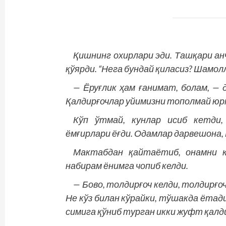
Қишнинг охирлари эди. Ташқари анч
қўярди. “Нега бундай қиласиз? Шамолл
— Ёруғлик ҳам ғанимат, болам, — 
Қалдирғочлар уйимизни тополмай юр
Кўп ўтмай, кунлар исиб кетди,
ёмғирлари ёғди. Одамлар дарвешона,
Мактабдан қайтаётиб, онамни к
набирам ёнимга чопиб келди.
— Бово, толдирғоч келди, толдирғо
Не кўз билан кўрайки, тўшакда ёта
симига қўниб турган икки жуфт қалди