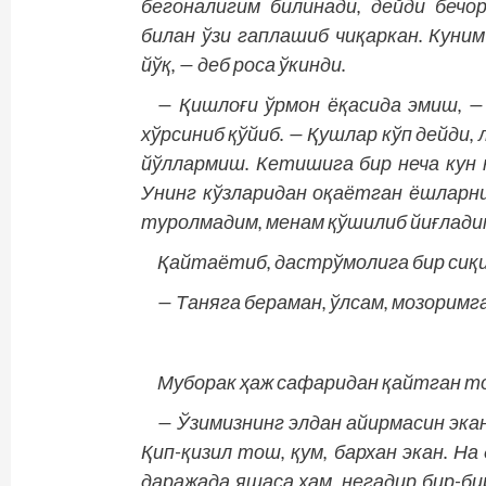
бегоналигим билинади, дейди бечо
билан ўзи гаплашиб чиқаркан. Куни
йўқ, — деб роса ўкинди.
— Қишлоғи ўрмон ёқасида эмиш, —
хўрсиниб қўйиб. — Қушлар кўп дейди
йўллармиш. Кетишига бир неча кун 
Унинг кўзларидан оқаётган ёшларни
туролмадим, менам қўшилиб йиғлади
Қайтаётиб, дастрўмолига бир сиқи
— Таняга бераман, ўлсам, мозоримг
Муборак ҳаж сафаридан қайтган то
— Ўзимизнинг элдан айирмасин эка
Қип-қизил тош, қум, бархан экан. На
даражада яшаса ҳам, негадир бир-б