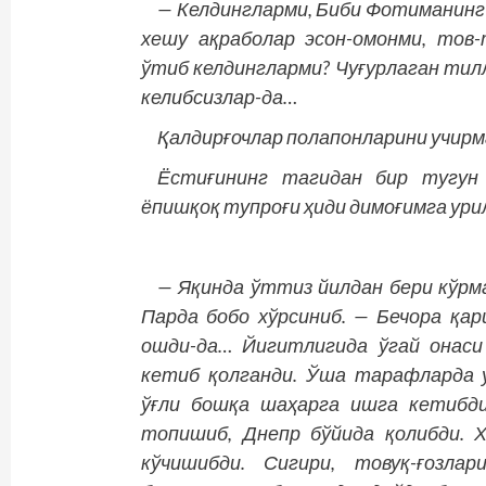
— Келдингларми, Биби Фотиманинг 
хешу ақраболар эсон-омонми, тов-
ўтиб келдингларми? Чуғурлаган тил
келибсизлар-да…
Қалдирғочлар полапонларини учирм
Ёстиғининг тагидан бир тугун 
ёпишқоқ тупроғи ҳиди димоғимга ури
— Яқинда ўттиз йилдан бери кўрм
Парда бобо хўрсиниб. — Бечора қа
ошди-да… Йигитлигида ўгай онаси
кетиб қолганди. Ўша тарафларда у
ўғли бошқа шаҳарга ишга кетибди
топишиб, Днепр бўйида қолибди. Х
кўчишибди. Сигири, товуқ-ғозла