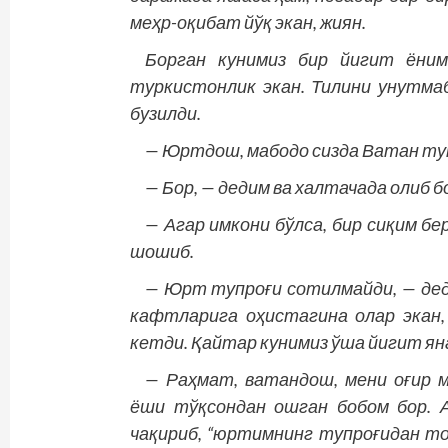
меҳр-оқибат йўқ экан, жиян.
Борган кунимиз бир йигит ёним
туркистонлик экан. Тилини унутмаб
бузилди.
— Юртдош, мабодо сизда Ватан туп
— Бор, — дедим ва халтачада олиб 
— Агар имкони бўлса, бир сиқим бе
шошиб.
— Юрт тупроғи сотилмайди, — деди
кафтларига оҳистагина олар экан,
кетди. Қайтар кунимиз ўша йигит ян
— Раҳмат, ватандош, мени оғир м
ёши тўқсондан ошган бобом бор. А
чақириб, “юртимнинг тупроғидан топ