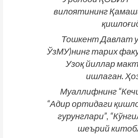
вилоятининг Қамаш
қишлоғид
Тошкент Давлат у
ЎзМУ)нинг тарих фак
Узоқ йиллар макт
ишлаган. Ҳо
Муаллифнинг “Кечик
“Адир ортидаги қишлоқ
гурунглари”, “Кўнги
шеърий китобл