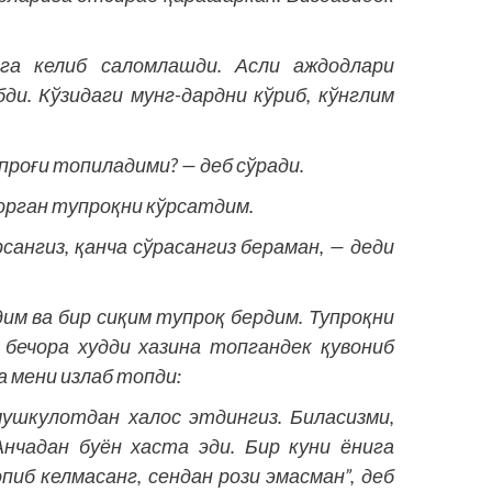
га келиб саломлашди. Асли аждодлари
ди. Кўзидаги мунг-дардни кўриб, кўнглим
роғи топиладими? — деб сўради.
борган тупроқни кўрсатдим.
рсангиз, қанча сўрасангиз бераман, — деди
м ва бир сиқим тупроқ бердим. Тупроқни
 бечора худди хазина топгандек қувониб
а мени излаб топди:
ушкулотдан халос этдингиз. Биласизми,
нчадан буён хаста эди. Бир куни ёнига
иб келмасанг, сендан рози эмасман”, деб