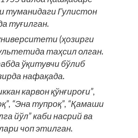
и туманидаги Гулистон
а туғилган.
ниверситети (ҳозирги
ультетида таҳсил олган.
абда ўқитувчи бўлиб
зирда нафақада.
кан карвон қўнғироғи”,
”, “Эна тупроқ”, “Қамаши
лга йўл” каби насрий ва
ари чоп этилган.