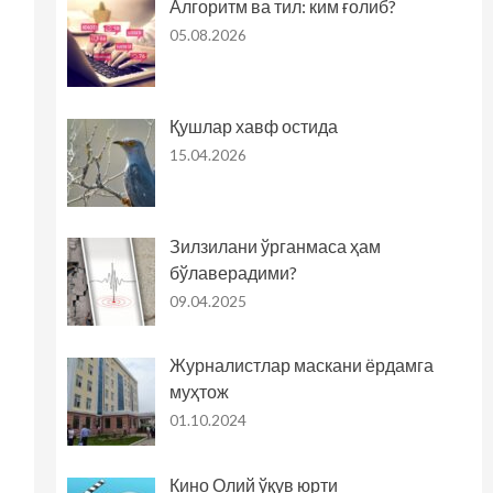
Алгоритм ва тил: ким ғолиб?
05.08.2026
Қушлар хавф остида
15.04.2026
Зилзилани ўрганмаса ҳам
бўлаверадими?
09.04.2025
Журналистлар маскани ёрдамга
муҳтож
01.10.2024
Кино Олий ўқув юрти