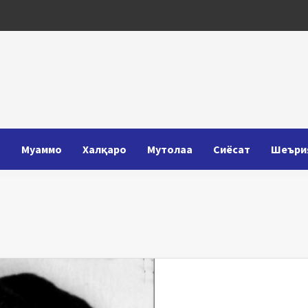
Т
Муаммо
Халқаро
Мутолаа
Сиёсат
Шеъри