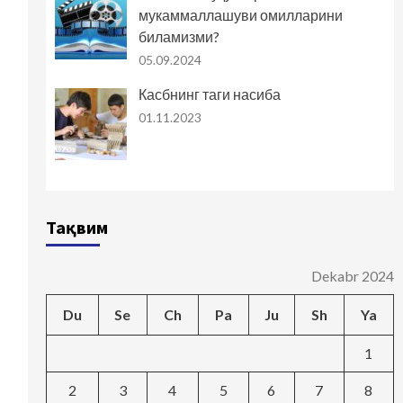
мукаммаллашуви омилларини
биламизми?
05.09.2024
Касбнинг таги насиба
01.11.2023
Тақвим
Dekabr 2024
Du
Se
Ch
Pa
Ju
Sh
Ya
1
2
3
4
5
6
7
8