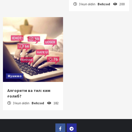
3 kun oldin
Behzod
200
Муаммо
Алгоритм ва тил: ким
ғолиб?
3 kun oldin
Behzod
182
Facebook
Telegram