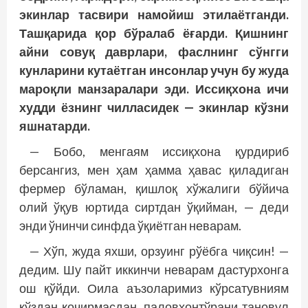
экинлар тасвири намойиш этилаётганди.
Ташқарида қор бўралаб ёғарди. Қишнинг
айни совуқ даврлари, фаслнинг сўнгги
кунларини кутаётган инсонлар учун бу жуда
мароқли манзаралари эди. Иссиқхона ичи
худди ёзнинг чилласидек — экинлар кўзни
яшнатарди.
— Бобо, менгаям иссиқхона қурдириб
берсангиз, мен ҳам ҳамма ҳавас қиладиган
фермер бўламан, қишлоқ хўжалиги бўйича
олий ўқув юртида сиртдан ўқийман, — деди
энди ўнинчи синфда ўқиётган неварам.
— Хўп, жуда яхши, орзуинг рўёбга чиқсин! —
дедим. Шу пайт иккинчи неварам дастурхонга
ош қўйди. Оила аъзоларимиз кўрсатувниям
кўздан қочирмасдан, паловхонтўрани тановул