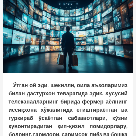
Ўтган ой эди, шекилли, оила аъзоларимиз
билан дастурхон теварагида эдик. Хусусий
телеканалларнинг бирида фермер аёлнинг
иссиқхона хўжалигида етиштираётган ва
гуркираб ўсаётган сабзавотлари, кўзни
қувонтирадиган қип-қизил помидорлару,
бодринг, гармдори, саримсоқ, пиёз ва бошқа