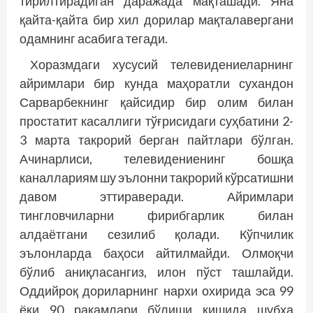
тирилтирадиган даражада мақташади. Яна
қайта-қайта бир хил дорилар мақталавергани
одамнинг асабига тегади.
Хоразмдаги хусусий телевидениеларнинг
айримлари бир кунда маҳоратли сухандон
Сарварбекнинг қайсидир бир олим билан
простатит касаллиги тўғрисидаги суҳбатини 2-
3 марта такрорий берган пайтлари бўлган.
Ачинарлиси, телевидениенинг бошқа
каналлариям шу эълонни такрорий кўрсатишни
давом эттираверади. Айримлари
тингловчиларни фирибгарлик билан
алдаётгани сезилиб қолади. Кўпчилик
эълонларда баҳоси айтилмайди. Олмоқчи
бўлиб аниқласангиз, илон пўст ташлайди.
Оддийроқ дориларнинг нархи охирида эса 99
ёки 90 рақамлари бўлиши кишида шубҳа