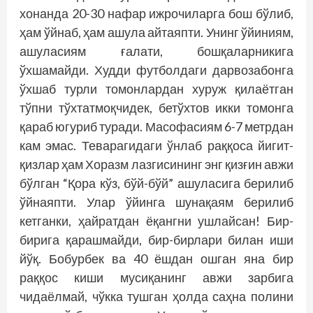
хонанда 20-30 нафар ижрочиларга бош бўлиб,
ҳам ўйнаб, ҳам ашула айтаяпти. Унинг ўйиниям,
ашуласиям ғалати, бошқаларникига
ўхшамайди. Худди футболдаги дарвозабонга
ўхшаб турли томонлардан хуруж қилаётган
тўпни тўхтатмоқчидек, бетўхтов икки томонга
қараб югуриб туради. Масофасиям 6-7 метрдан
кам эмас. Теварагидаги ўнлаб раққоса йигит-
қизлар ҳам Хоразм лазгисининг энг қизғин авжи
бўлган “Қора кўз, бўй-бўй” ашуласига берилиб
ўйнаяпти. Улар ўйинга шунақаям берилиб
кетганки, ҳайратдан ёқангни ушлайсан! Бир-
бирига қарашмайди, бир-бирлари билан иши
йўқ. Бобурбек ва 40 ёшдан ошган яна бир
раққос киши мусиқанинг авжи зарбига
чидаёлмай, чўкка тушган ҳолда саҳна полини