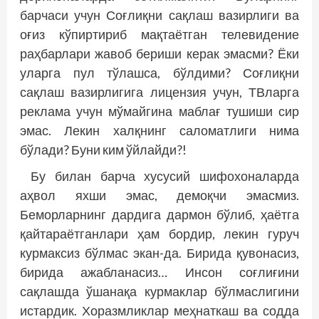
барчаси учун Соғлиқни сақлаш вазирлиги ва
оғиз кўпиртириб мақтаётган телевидение
раҳбарлари жавоб бериши керак эмасми? Ёки
уларга пул тўлашса, бўлдими? Соғлиқни
сақлаш вазирлигига лицензия учун, ТВларга
реклама учун мўмайгина маблағ тушиши сир
эмас. Лекин халқнинг саломатлиги нима
бўлади? Буни ким ўйлайди?!
Бу билан барча хусусий шифохоналарда
аҳвол яхши эмас, демоқчи эмасмиз.
Беморларнинг дардига дармон бўлиб, ҳаётга
қайтараётганлари ҳам бордир, лекин гуруч
курмаксиз бўлмас экан-да. Бирида қувонасиз,
бирида ажабланасиз… Инсон соғлиғини
сақлашда ўшанақа курмаклар бўлмаслигини
истардик. Хоразмликлар меҳнаткаш ва содда