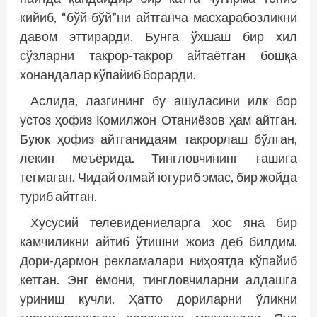
кийиб, “бўй-бўй”ни айтганча масхарабозликни
давом эттирарди. Бунга ўхшаш бир хил
сўзларни такрор-такрор айтаётган бошқа
хонандалар кўпайиб борарди.
Аслида, лазгининг бу ашуласини илк бор
устоз ҳофиз Комилжон Отаниёзов ҳам айтган.
Буюк ҳофиз айтганидаям такрорлаш бўлган,
лекин меъёрида. Тингловчининг ғашига
тегмаган. Чидай олмай югуриб эмас, бир жойда
туриб айтган.
Хусусий телевидениеларга хос яна бир
камчиликни айтиб ўтишни жоиз деб билдим.
Дори-дармон рекламалари ниҳоятда кўпайиб
кетган. Энг ёмони, тингловчиларни алдашга
уриниш кучли. Ҳатто дориларни ўликни