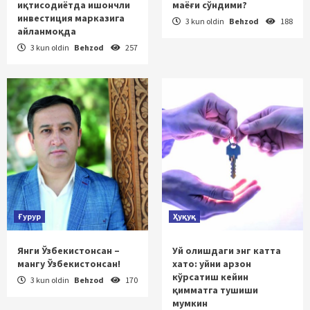
иқтисодиётда ишончли
маёғи сўндими?
инвестиция марказига
3 kun oldin
Behzod
188
айланмоқда
3 kun oldin
Behzod
257
Ғурур
Ҳуқуқ
Янги Ўзбекистонсан –
Уй олишдаги энг катта
мангу Ўзбекистонсан!
хато: уйни арзон
кўрсатиш кейин
3 kun oldin
Behzod
170
қимматга тушиши
мумкин