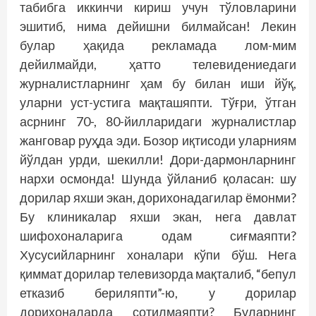
табибга иккинчи кириш учун тўловларини
эшитиб, нима дейишни билмайсан! Лекин
булар ҳақида рекламада лом-мим
дейилмайди, ҳатто телевидениедаги
журналистларнинг ҳам бу билан иши йўқ,
уларни уст-устига мақташяпти. Тўғри, ўтган
асрнинг 70-, 80-йилларидаги журналистлар
жанговар руҳда эди. Бозор иқтисоди уларниям
йўлдан урди, шекилли! Дори-дармонларнинг
нархи осмонда! Шунда ўйланиб қоласан: шу
дорилар яхши экан, дорихонадагилар ёмонми?
Бу клиникалар яхши экан, нега давлат
шифохоналарига одам сиғмаяпти?
Хусусийларнинг хоналари кўпи бўш. Нега
қиммат дорилар телевизорда мақталиб, “бепул
етказиб бериляпти”-ю, у дорилар
дорихоналарда сотилмаяпти? Буларнинг