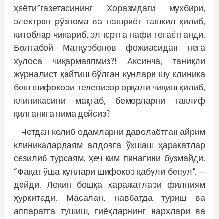
ҳаёти”газетасининг Хоразмдаги мухбири,
электрон рўзнома ва нашриёт ташкил қилиб,
китоблар чиқариб, эл-юртга нафи тегаётганди.
Болтабой Матқурбонов фожиасидан нега
хулоса чиқармаяпмиз?! Аксинча, таниқли
журналист қайтиш бўлган кунлари шу клиника
бош шифокори телевизор орқали чиқиш қилиб,
клиникасини мақтаб, беморларни таклиф
қилганига нима дейсиз?
Четдан келиб одамларни даволаётган айрим
клиникалардаям алдовга ўхшаш ҳаракатлар
сезилиб турсаям, ҳеч ким пинагини бузмайди.
“Фақат ўша кунлари шифокор қабули бепул”, —
дейди. Лекин бошқа харажатлари филниям
ҳуркитади. Масалан, навбатда туриш ва
аппаратга тушиш, гиёҳларнинг нархлари ва