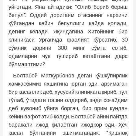
уйғотади. Яна айтадики: “Олиб бориб бериш
бепул”. Оддий доригаям отасининг нархини
қўйгандан кейин бепуллиги қайда қолади,
дегинг келади. Яқиндагина Хитойнинг бир
клиникаси Урганчда фаолият кўрсатиб, 30
сўмлик дорини 300 минг сўмга сотиб,
одамларни чув тушириб кетаётгани дарс
бўлмаяптими?
Болтабой Матқурбонов деган қўшкўпирлик
ҳамкасбимиз яхшигина юрган эди, арзимаган
бир касаллик деб, хусусий клиникага кириб, пул
тўлаб, ўтидаги тошни олдириб, энди соғайдим
деб қувониб уйига боргач, бир ярим кундан
кейин вафот этиб қолди. Болтабой айни пайтда
баракали ижод қилаётган ижодкор эди. Ҳеч
касал бўлганини эшитмагандик. “Қишлоқ