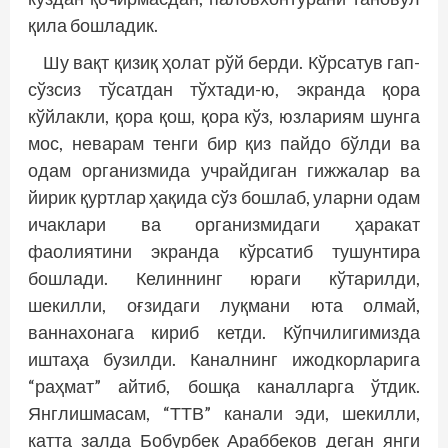
қила бошладик.
Шу вақт қизиқ ҳолат рўй берди. Кўрсатув гап-
сўзсиз тўсатдан тўхтади-ю, экранда қора
кўйлакли, қора қош, қора кўз, юзлариям шунга
мос, неварам тенги бир қиз пайдо бўлди ва
одам организмида учрайдиган гижжалар ва
йирик қуртлар ҳақида сўз бошлаб, уларни одам
ичаклари ва организмидаги ҳаракат
фаолиятини экранда кўрсатиб тушунтира
бошлади. Келиннинг юраги кўтарилди,
шекилли, оғзидаги луқмани юта олмай,
ваннахонага кириб кетди. Кўпчилигимизда
иштаҳа бузилди. Каналнинг ижодкорларига
“раҳмат” айтиб, бошқа каналларга ўтдик.
Янглишмасам, “ТТВ” канали эди, шекилли,
катта залда Бобурбек Араббеков деган янги