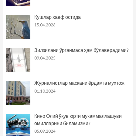
Қушлар хавф остида
15.04.2026
Зилзилани ўрганмаса ҳам бўлаверадими?
09.04.2025
Журналистлар маскани ёрдамга муҳтож
01.10.2024
Кино Олий ўқув юрти мукаммаллашуви
омилларини биламизми?
05.09.2024