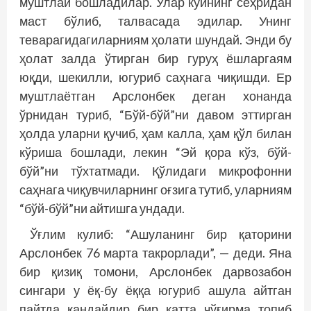
муштлай бошладилар. Улар куйнинг сеҳридан
маст бўлиб, талвасада эдилар. Унинг
теварагидагиларниям ҳолати шундай. Энди бу
ҳолат залда ўтирган бир гуруҳ ёшларгаям
юқди, шекилли, югуриб саҳнага чиқишди. Ер
муштлаётган Арслонбек деган хонанда
ўрнидан туриб, “Бўй-бўй”ни давом эттирган
ҳолда уларни қучиб, ҳам калла, ҳам қўл билан
кўриша бошлади, лекин “Эй қора кўз, бўй-
бўй”ни тўхтатмади. Қўлидаги микрофонни
саҳнага чиқувчиларнинг оғзига тутиб, уларниям
“бўй-бўй”ни айтишга ундади.
Ўғлим кулиб: “Ашуланинг бир қаторини
Арслонбек 76 марта такрорлади”, — деди. Яна
бир қизиқ томони, Арслонбек дарвозабон
сингари у ёқ-бу ёққа югуриб ашула айтган
пайтда қандайдир бир катта чўғирма топиб