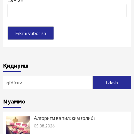
18 − 2 =
Қидириш
Qidirshish:
Муаммо
Алгоритм ва тил: ким ғолиб?
05.08.2026