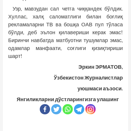
Узр, мавзудан сал четга чиққандек бўлдик.
Хуллас, халқ саломатлиги билан боғлиқ
рекламаларни ТВ ва бошқа ОАВ пул тўласа
бўлди, деб эълон қилавериши керак эмас!
Биринчи навбатда матбуотни тушумлар эмас,
одамлар манфаати, соғлиги қизиқтириши
шарт!
Эркин ЭРМАТОВ,
Ўзбекистон Журналистлар
уюшмаси аъзоси.
Янгиликларни дўстларингизга улашинг