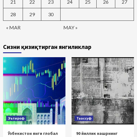
21
22
23
24
25
26
27
28
29
30
« MAR
MAY »
Сизни қизиқтирган янгиликлар
Эътироф
Таассуф
Ўзбекистон янги глобал
90 йиллик нашрнинг