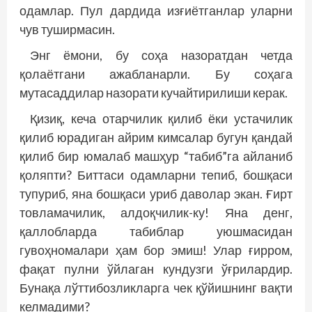
одамлар. Пул дардида изғиётганлар уларни
чув туширмасин.
Энг ёмони, бу соҳа назоратдан четда
қолаётгани ажабланарли. Бу соҳага
мутасаддилар назорати кучайтирилиши керак.
Қизиқ, кеча отарчилик қилиб ёки устачилик
қилиб юрадиган айрим кимсалар бугун қандай
қилиб бир юмалаб машҳур “табиб”га айланиб
қоляпти? Биттаси одамларни тепиб, бошқаси
тупуриб, яна бошқаси уриб даволар экан. Ғирт
товламачилик, алдоқчилик-ку! Яна денг,
қаллобларда табиблар уюшмасидан
гувоҳномалари ҳам бор эмиш! Улар ғирром,
фақат пулни ўйлаган кундузги ўғрилардир.
Бунақа лўттибозликларга чек қўйишнинг вақти
келмадими?