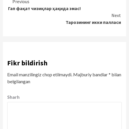
Continue
Previous
Гап фақат чизиқлар ҳақида эмас!
Reading
Next
Тарозининг икки палласи
Fikr bildirish
Email manzilingiz chop etilmaydi.
Majburiy bandlar
*
bilan
belgilangan
Sharh