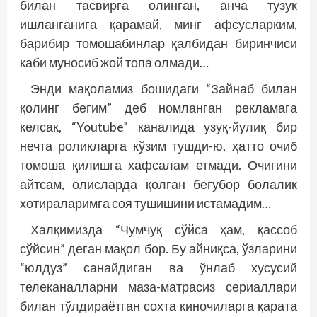
билан тасвирга олинган, анча тузук
ишланганига қарамай, минг афсусларким,
барибир томошабинлар қалбидан биринчиси
каби муносиб жой топа олмади…
Энди мақоламиз бошидаги “Зайнаб билан
қолинг бегим” деб номланган рекламага
келсак, “Youtube” каналида узуқ-йулиқ бир
нечта роликларга кўзим тушди-ю, ҳатто очиб
томоша қилишга хафсалам етмади. Очиғини
айтсам, олисларда қолган беғубор болалик
хотираларимга соя тушишини истамадим…
Халқимизда “Чумчуқ сўйса ҳам, қассоб
сўйсин” деган мақол бор. Бу айниқса, ўзларини
“юлдуз” санайдиган ва ўнлаб хусусий
телеканалларни маза-матрасиз сериаллари
билан тўлдираётган сохта киночиларга қарата