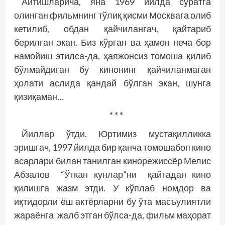
Айтишларича, яна 1969 йилда суратга
олинган фильмнинг тўлиқ қисми Москвага олиб
кетилиб, обдан қайчилангач, қайтариб
берилган экан. Биз кўрган ва ҳамон неча бор
намойиш этилса-да, ҳаяжонсиз томоша қилиб
бўлмайдиган бу кинонинг қайчиланмаган
ҳолати аслида қандай бўлган экан, шунга
қизиқаман…
* * *
Йиллар ўтди. Юртимиз мустақилликка
эришгач, 1997 йилда бир қанча томошабоп кино
асарлари билан танилган кинорежиссёр Мелис
Абзалов “Ўткан кунлар”ни қайтадан кино
қилишга жазм этди. У кўплаб номдор ва
иқтидорли ёш актёрларни бу ўта масъулиятли
жараёнга жалб этган бўлса-да, фильм маҳорат