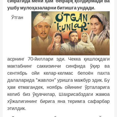
сифатида мени ҳам бефарқ қолдирмади ва
ушбу мулоҳазаларни битишга ундади.
Ўтган
асрнинг 70-йиллари эди. Чекка қишлоқдаги
мактабнинг саккизинчи синфида ўқир ва
сентябрь ойи келар-келмас бепоён пахта
далаларида “жавлон” уришга мажбур эдик. Бу
ҳам етмагандек, ноябрь ойининг ўрталарига
келиб биз ўқувчилар, Шаҳрисабздаги жамоа
хўжалигининг бирига яна теримга сафарбар
этилдик.