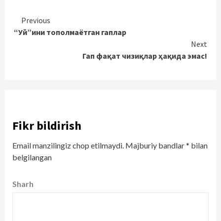
Continue
Previous
“Уй”ини тополмаётган гаплар
Reading
Next
Гап фақат чизиқлар ҳақида эмас!
Fikr bildirish
Email manzilingiz chop etilmaydi.
Majburiy bandlar
*
bilan
belgilangan
Sharh