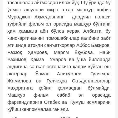
тасаннолар айтмасдан илож йўқ. Шу ўринда бу
ўлмас ашулани ижро этган машҳур ҳофиз
Муроджон Аҳмедовнинг дардчил ноласи
туфайли фильм эл орасида машҳур бўлгани
ҳам ҳаммага аён бўлса керак. Албатта, бу
кинокартинанинг томошабинлар қалбини забт
этишида атоқли санъаткорлар Аббос Бакиров,
Раззоқ Ҳамроев, Марям Ёқубова, Наби
Раҳимов, Ҳамза Умаров ва ўша йилларда
эндигина санъат остонасига қадам қўйган ёш
актёрлар Ўлмас Алихўжаев, Гулчеҳра
Жамилова ва Гулчеҳра Саъдуллаевалар
маҳоратига қойил қолмасдан бўлмайди.
Машҳур фильм сабаб эл орасида
фарзандларига Отабек ва Кумуш исмларини
қўйиш кенг оммалашган эди.