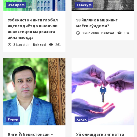
Эътироф
Таассуф
Ўзбекистон янги глобал
90 йиллик нашрнинг
иқтисодиётда ишончли
маёғи сўндими?
инвестиция марказига
3 kun oldin
Behzod
194
айланмоқда
3 kun oldin
Behzod
261
Ғурур
Ҳуқуқ
Янги Ўзбекистонсан –
Уй олишдаги энг катта