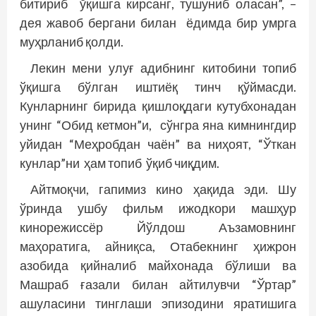
битириб ўқишга кирсанг, тушуниб оласан”, –
дея жавоб бергани билан ёдимда бир умрга
муҳрланиб қолди.
Лекин мени улуғ адибнинг китобини топиб
ўқишга бўлган иштиёқ тинч қўймасди.
Кунларнинг бирида қишлоқдаги кутубхонадан
унинг “Обид кетмон”и, сўнгра яна кимнингдир
уйидан “Меҳробдан чаён” ва ниҳоят, “Ўткан
кунлар”ни ҳам топиб ўқиб чиқдим.
Айтмоқчи, гапимиз кино ҳақида эди. Шу
ўринда ушбу фильм ижодкори машҳур
кинорежиссёр Йўлдош Аъзамовнинг
маҳоратига, айниқса, Отабекнинг ҳижрон
азобида қийналиб майхонада бўлиши ва
Машраб ғазали билан айтилувчи “Ўртар”
ашуласини тинглаши эпизодини яратишига