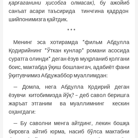
қарғаганини ҳисобга олмасак)
, бу ажойиб
санъат асари таъсирида тинчгина қадрдон
шийпонимизга қайтдик.
* * *
Менинг эса хотирамда “фильм Абдулла
Қодирийнинг “Ўткан кунлар” романи асосида
суратга олинди” деган ёзув муҳрланиб қолгани
боис, мактабда ўқиш бошлангач, адабиёт фани
ўқитувчимиз Абдужаббор муаллимдан:
— Домла, нега Абдулла Қодирий деган
ёзувчи китобимизда йўқ? – деб савол беришга
жаръат этганим ва муаллимнинг кескин
оҳангдаги:
— Бу саволни менга айтдинг, лекин бошқа
бировга айтиб юрма, насиб бўлса мактабни