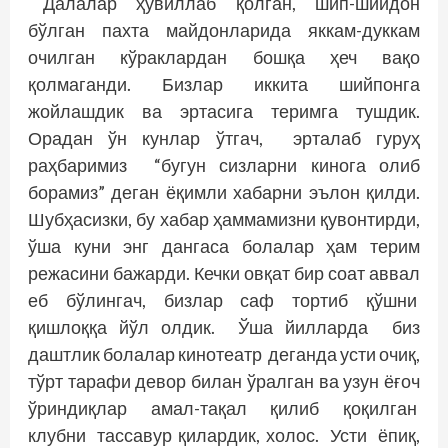
Далалар ҳувиллаб қолган, шип-шийдон
бўлган пахта майдонларида яккам-дуккам
очилган кўраклардан бошқа ҳеч вақо
қолмаганди. Бизлар иккита шийпонга
жойлашдик ва эртасига теримга тушдик.
Орадан ўн кунлар ўтгач, эрталаб гуруҳ
раҳбаримиз “бугун сизларни кинога олиб
борамиз” деган ёқимли хабарни эълон қилди.
Шубҳасизки, бу хабар ҳаммамизни қувонтирди,
ўша куни энг дангаса болалар ҳам терим
режасини бажарди. Кечки овқат бир соат аввал
еб бўлингач, бизлар саф тортиб қўшни
қишлоққа йўл олдик. Ўша йилларда биз
даштлик болалар кинотеатр деганда усти очиқ,
тўрт тарафи девор билан ўралган ва узун ёғоч
ўриндиқлар амал-тақал қилиб қоқилган
клубни тассавур қилардик, холос. Усти ёпиқ,