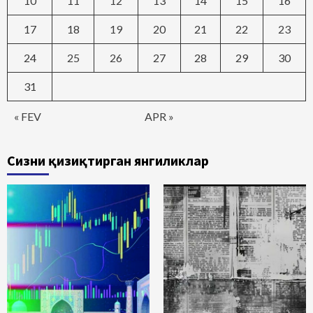
10
11
12
13
14
15
16
17
18
19
20
21
22
23
24
25
26
27
28
29
30
31
« FEV
APR »
Сизни қизиқтирган янгиликлар