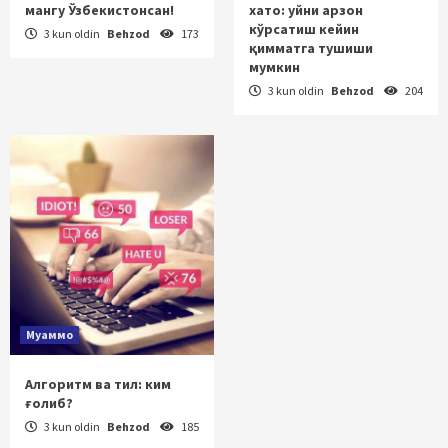
мангу Ўзбекистонсан!
хато: уйни арзон
кўрсатиш кейин
3 kun oldin
Behzod
173
қимматга тушиши
мумкин
3 kun oldin
Behzod
204
Муаммо
Алгоритм ва тил: ким
ғолиб?
3 kun oldin
Behzod
185