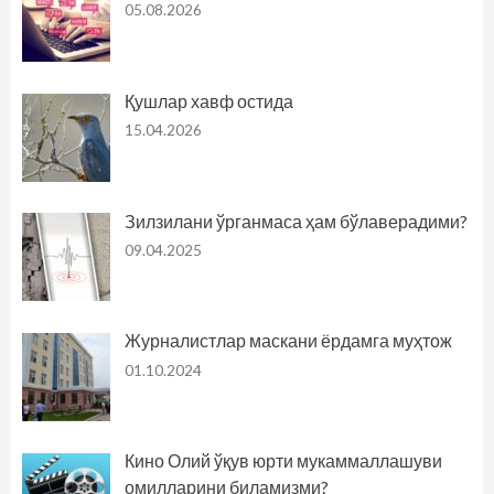
05.08.2026
Қушлар хавф остида
15.04.2026
Зилзилани ўрганмаса ҳам бўлаверадими?
09.04.2025
Журналистлар маскани ёрдамга муҳтож
01.10.2024
Кино Олий ўқув юрти мукаммаллашуви
омилларини биламизми?