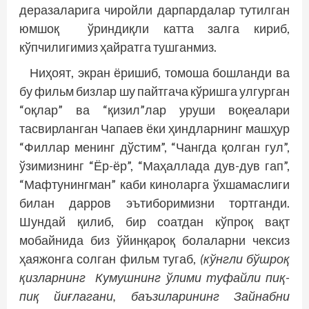
деразаларига чиройли дарпардалар тутилган
юмшоқ ўриндиқли катта залга кириб,
кўпчилигимиз ҳайратга тушганмиз.
Ниҳоят, экран ёришиб, томоша бошланди ва
бу фильм бизлар шу пайтгача кўришга улгурган
“оқлар” ва “қизил”лар уруши воқеалари
тасвирланган Чапаев ёки ҳиндларнинг машҳур
“Филлар менинг дўстим”, “Чангда қолган гул”,
ўзимизнинг “Ёр-ёр”, “Маҳаллада дув-дув гап”,
“Мафтунингман” каби киноларга ўхшамаслиги
билан дарров эътиборимизни тортганди.
Шундай қилиб, бир соатдан кўпроқ вақт
мобайнида биз ўйинқароқ болаларни чексиз
ҳаяжонга солган фильм тугаб,
(кўнгли бўшроқ
қизларнинг Кумушнинг ўлими туфайли пиқ-
пиқ йиғлагани, баъзиларининг Зайнабни