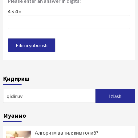
Please enter an answer in digits:
4 × 4 =
Қидириш
Qidirshish:
Муаммо
Алгоритм ва тил: ким ғолиб?