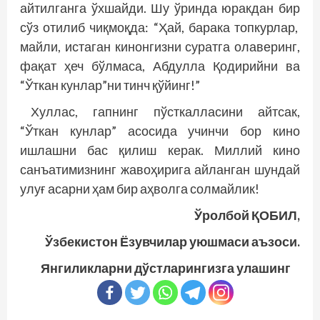
айтилганга ўхшайди. Шу ўринда юракдан бир
сўз отилиб чиқмоқда: “Ҳай, барака топкурлар,
майли, истаган кинонгизни суратга олаверинг,
фақат ҳеч бўлмаса, Абдулла Қодирийни ва
“Ўткан кунлар”ни тинч қўйинг!”
Хуллас, гапнинг пўсткалласини айтсак,
“Ўткан кунлар” асосида учинчи бор кино
ишлашни бас қилиш керак. Миллий кино
санъатимизнинг жавоҳирига айланган шундай
улуғ асарни ҳам бир аҳволга солмайлик!
Ўролбой ҚОБИЛ,
Ўзбекистон Ёзувчилар уюшмаси аъзоси.
Янгиликларни дўстларингизга улашинг