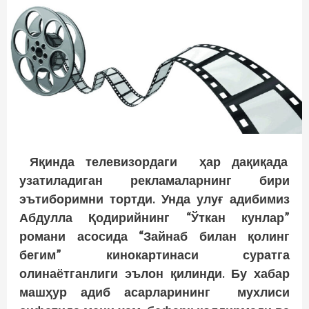
Яқинда телевизордаги ҳар дақиқада
узатиладиган рекламаларнинг бири
эътиборимни тортди. Унда улуғ адибимиз
Абдулла Қодирийнинг “Ўткан кунлар”
романи асосида “Зайнаб билан қолинг
бегим” кинокартинаси суратга
олинаётганлиги эълон қилинди. Бу хабар
машҳур адиб асарларининг мухлиси