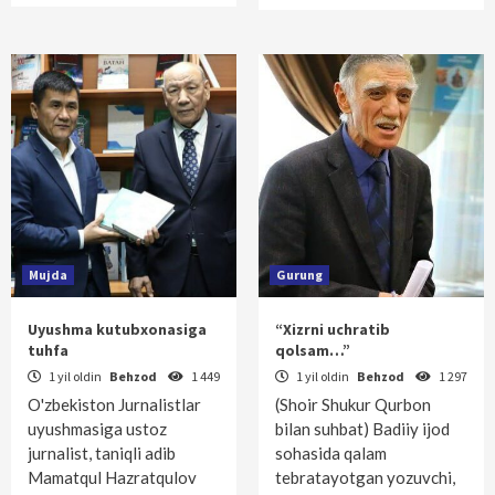
Mujda
Gurung
Uyushma kutubxonasiga
“Xizrni uchratib
tuhfa
qolsam…”
1 yil oldin
Behzod
1 449
1 yil oldin
Behzod
1 297
O'zbekiston Jurnalistlar
(Shoir Shukur Qurbon
uyushmasiga ustoz
bilan suhbat) Badiiy ijod
jurnalist, taniqli adib
sohasida qalam
Mamatqul Hazratqulov
tebratayotgan yozuvchi,