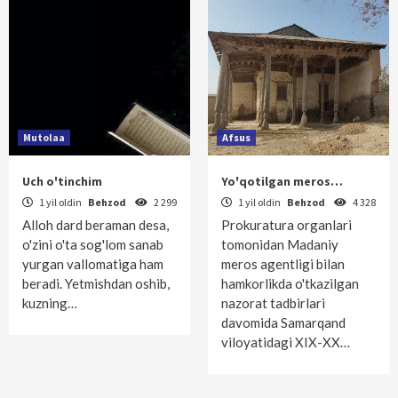
Mutolaa
Afsus
Uch o'tinchim
Yo'qotilgan meros…
1 yil oldin
Behzod
2 299
1 yil oldin
Behzod
4 328
Alloh dard beraman desa,
Prokuratura organlari
o'zini o'ta sog'lom sanab
tomonidan Madaniy
yurgan vallomatiga ham
meros agentligi bilan
beradi. Yetmishdan oshib,
hamkorlikda o'tkazilgan
kuzning…
nazorat tadbirlari
davomida Samarqand
viloyatidagi XIX-XX…