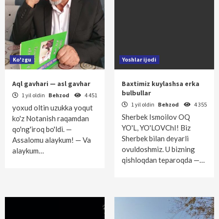
Ko'zgu
Yoshlar ijodi
Aql gavhari — asl gavhar
Baxtimiz kuylashsa erka
bulbullar
1 yil oldin
Behzod
4 451
1 yil oldin
Behzod
4 355
yoxud oltin uzukka yoqut
Sherbek Ismoilov OQ
ko'z Notanish raqamdan
YO'L, YO'LOVChI! Biz
qo'ng'iroq bo'ldi. —
Sherbek bilan deyarli
Assalomu alaykum! — Va
ovuldoshmiz. U bizning
alaykum…
qishloqdan teparoqda —…