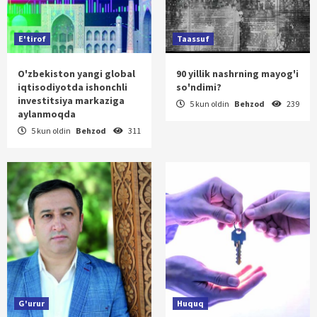
E'tirof
Taassuf
O'zbekiston yangi global
90 yillik nashrning mayog'i
iqtisodiyotda ishonchli
so'ndimi?
investitsiya markaziga
5 kun oldin
Behzod
239
aylanmoqda
5 kun oldin
Behzod
311
G'urur
Huquq