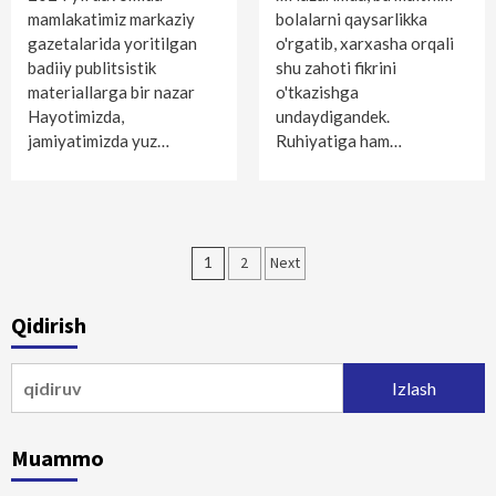
mamlakatimiz markaziy
bolalarni qaysarlikka
gazetalarida yoritilgan
o'rgatib, xarxasha orqali
badiiy publitsistik
shu zahoti fikrini
materiallarga bir nazar
o'tkazishga
Hayotimizda,
undaydigandek.
jamiyatimizda yuz…
Ruhiyatiga ham…
Maqolalar
1
2
Next
bo‘yicha
Qidirish
harakatlanish
Qidirshish:
Muammo