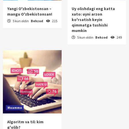
Yangi O'zbekistonsan –
Uy olishdagi eng katta
mangu O'zbekistonsan!
xato: uyni arzon
ko'rsatish keyin
5 kun oldin
Behzod
215
qimmatga tushishi
mumkin
5 kun oldin
Behzod
249
Muammo
Algoritm va til: kim
g'olib?