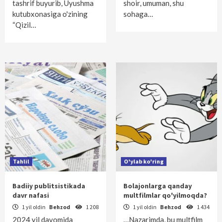
tashrif buyurib, Uyushma
shoir, umuman, shu
kutubxonasiga o'zining
sohaga…
“Qizil…
Tahlil
O'ylab ko'ring
Badiiy publitsistikada
Bolajonlarga qanday
davr nafasi
multfilmlar qo'yilmoqda?
1 yil oldin
Behzod
1 208
1 yil oldin
Behzod
1 434
2024 yil davomida
…Nazarimda, bu multfilm