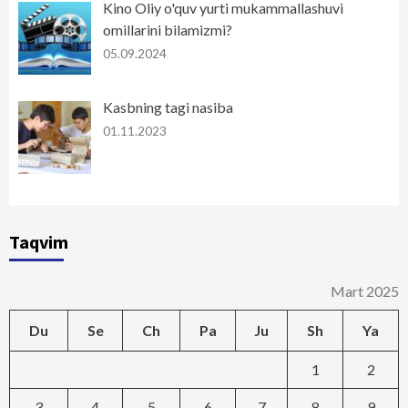
Kino Oliy o'quv yurti mukammallashuvi
omillarini bilamizmi?
05.09.2024
Kasbning tagi nasiba
01.11.2023
Taqvim
Mart 2025
Du
Se
Ch
Pa
Ju
Sh
Ya
1
2
3
4
5
6
7
8
9