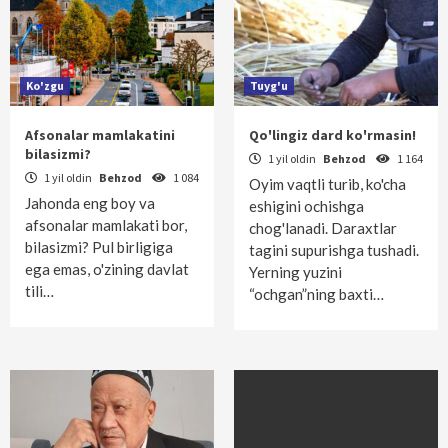
Ko'zgu
Tuyg'u
Afsonalar mamlakatini
Qo'lingiz dard ko'rmasin!
bilasizmi?
1 yil oldin
Behzod
1 164
1 yil oldin
Behzod
1 084
Oyim vaqtli turib, ko'cha
Jahonda eng boy va
eshigini ochishga
afsonalar mamlakati bor,
chog'lanadi. Daraxtlar
bilasizmi? Pul birligiga
tagini supurishga tushadi.
ega emas, o'zining davlat
Yerning yuzini
tili…
“ochgan”ning baxti…