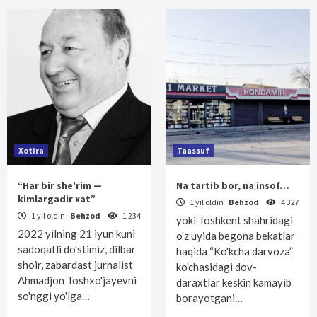
Xotira
Taassuf
“Har bir she'rim —
Na tartib bor, na insof…
kimlargadir xat”
1 yil oldin
Behzod
4 327
1 yil oldin
Behzod
1 234
yoki Toshkent shahridagi
2022 yilning 21 iyun kuni
o'z uyida begona bekatlar
sadoqatli do'stimiz, dilbar
haqida “Ko'kcha darvoza”
shoir, zabardast jurnalist
ko'chasidagi dov-
Ahmadjon Toshxo'jayevni
daraxtlar keskin kamayib
so'nggi yo'lga…
borayotgani…