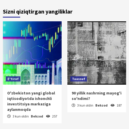
Sizni qiziqtirgan yangiliklar
E'tirof
Taassuf
O'zbekiston yangi global
90 yillik nashrning mayog'i
iqtisodiyotda ishonchli
so'ndimi?
investitsiya markaziga
3 kun oldin
Behzod
187
aylanmoqda
3 kun oldin
Behzod
257