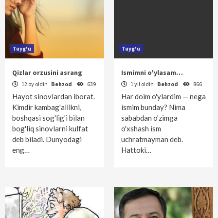
Tuyg'u
Tuyg'u
Qizlar orzusini asrang
Ismimni o'ylasam…
12 oy oldin
Behzod
639
1 yil oldin
Behzod
866
Hayot sinovlardan iborat.
Har doim o'ylardim — nega
Kimdir kambag'allikni,
ismim bunday? Nima
boshqasi sog'lig'i bilan
sababdan o'zimga
bog'liq sinovlarni kulfat
o'xshash ism
deb biladi. Dunyodagi
uchratmayman deb.
eng…
Hattoki…