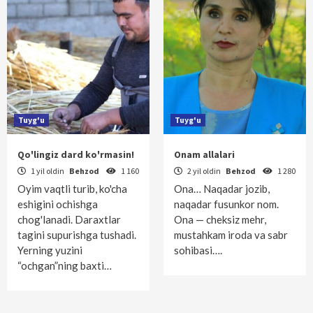
Tuyg'u
Tuyg'u
Qo'lingiz dard ko'rmasin!
Onam allalari
1 yil oldin
Behzod
1 160
2 yil oldin
Behzod
1 280
Oyim vaqtli turib, ko'cha
Ona… Naqadar jozib,
eshigini ochishga
naqadar fusunkor nom.
chog'lanadi. Daraxtlar
Ona — cheksiz mehr,
tagini supurishga tushadi.
mustahkam iroda va sabr
Yerning yuzini
sohibasi….
“ochgan”ning baxti…