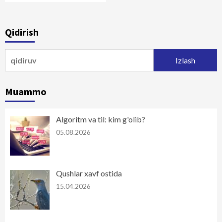
Qidirish
Qidirshish:
Muammo
Algoritm va til: kim g'olib?
05.08.2026
Qushlar xavf ostida
15.04.2026