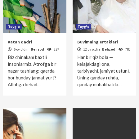
Tuyg'u
Tuyg'u
Vatan qadri
Buvimning ertaklari
6 oy oldin
Behzod
287
12 oy oldin
Behzod
783
Biz chinakam baxtli
Har bir qiz bola —
insonlarmiz. Atrofga bir
kelajakdagi ona,
nazar tashlang: qaerda
tarbiyachi, jamiyat ustuni.
bor bunday jannat yurt?
Uning qanday ruhda,
Allohga behad…
qanday muhabbatda…