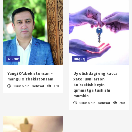
G'urur
Huquq
Yangi O'zbekistonsan –
Uy olishdagi eng katta
mangu O'zbekistonsan!
xato: uyni arzon
ko'rsatish keyin
3 kun oldin
Behzod
170
qimmatga tushishi
mumkin
3 kun oldin
Behzod
200