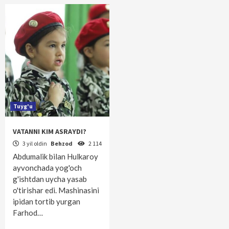
Tuyg'u
VATANNI KIM ASRAYDI?
3 yil oldin
Behzod
2 114
Abdumalik bilan Hulkaroy
ayvonchada yog'och
g'ishtdan uycha yasab
o'tirishar edi. Mashinasini
ipidan tortib yurgan
Farhod…