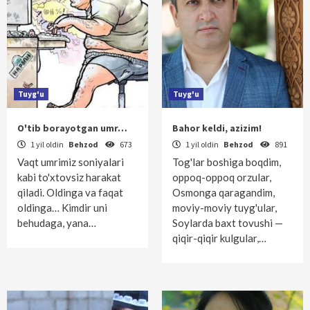
Tuyg'u
Tuyg'u
O'tib borayotgan umr…
Bahor keldi, azizim!
1 yil oldin
Behzod
673
1 yil oldin
Behzod
891
Vaqt umrimiz soniyalari
Tog'lar boshiga boqdim,
kabi to'xtovsiz harakat
oppoq-oppoq orzular,
qiladi. Oldinga va faqat
Osmonga qaragandim,
oldinga… Kimdir uni
moviy-moviy tuyg'ular,
behudaga, yana…
Soylarda baxt tovushi —
qiqir-qiqir kulgular,…