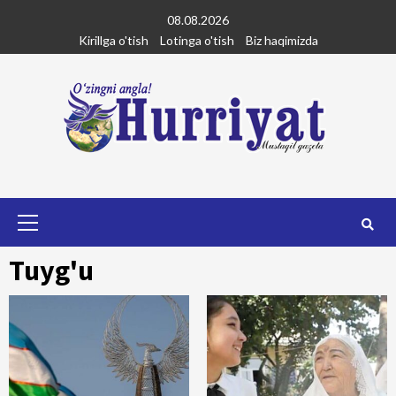
Skip
08.08.2026
to
Kirillga o'tish
Lotinga o'tish
Biz haqimizda
content
Primary
Menu
Tuyg'u