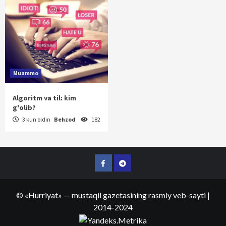
Muammo
Algoritm va til: kim
g'olib?
3 kun oldin
Behzod
182
Facebook
Telegram
©
«Hurriyat»
— mustaqil gazetasining rasmiy veb-sayti
|
2014-2024