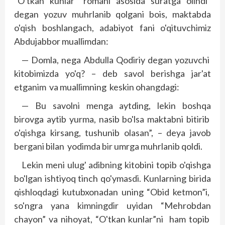
“O'tkan kunlar” romani asosida suratga olindi”
degan yozuv muhrlanib qolgani bois, maktabda
o'qish boshlangach, adabiyot fani o'qituvchimiz
Abdujabbor muallimdan:
— Domla, nega Abdulla Qodiriy degan yozuvchi
kitobimizda yo'q? – deb savol berishga jar'at
etganim va muallimning keskin ohangdagi:
— Bu savolni menga aytding, lekin boshqa
birovga aytib yurma, nasib bo'lsa maktabni bitirib
o'qishga kirsang, tushunib olasan”, – deya javob
bergani bilan yodimda bir umrga muhrlanib qoldi.
Lekin meni ulug' adibning kitobini topib o'qishga
bo'lgan ishtiyoq tinch qo'ymasdi. Kunlarning birida
qishloqdagi kutubxonadan uning “Obid ketmon”i,
so'ngra yana kimningdir uyidan “Mehrobdan
chayon” va nihoyat, “O'tkan kunlar”ni ham topib