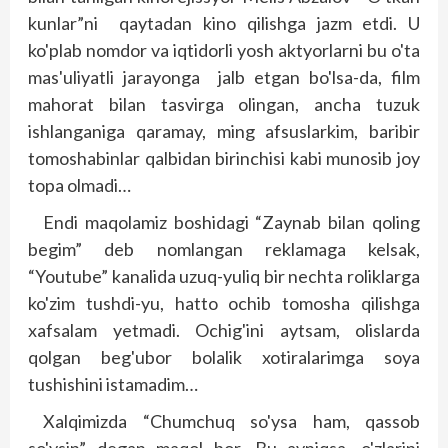
kunlar”ni qaytadan kino qilishga jazm etdi. U
ko'plab nomdor va iqtidorli yosh aktyorlarni bu o'ta
mas'uliyatli jarayonga jalb etgan bo'lsa-da, film
mahorat bilan tasvirga olingan, ancha tuzuk
ishlanganiga qaramay, ming afsuslarkim, baribir
tomoshabinlar qalbidan birinchisi kabi munosib joy
topa olmadi…
Endi maqolamiz boshidagi “Zaynab bilan qoling
begim” deb nomlangan reklamaga kelsak,
“Youtube” kanalida uzuq-yuliq bir nechta roliklarga
ko'zim tushdi-yu, hatto ochib tomosha qilishga
xafsalam yetmadi. Ochig'ini aytsam, olislarda
qolgan beg'ubor bolalik xotiralarimga soya
tushishini istamadim…
Xalqimizda “Chumchuq so'ysa ham, qassob