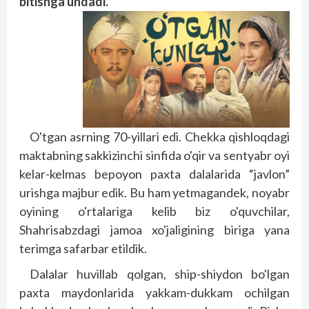
bitishga undadi.
O'tgan asrning 70-yillari edi. Chekka qishloqdagi
maktabning sakkizinchi sinfida o'qir va sentyabr oyi
kelar-kelmas bepoyon paxta dalalarida “javlon”
urishga majbur edik. Bu ham yetmagandek, noyabr
oyining o'rtalariga kelib biz o'quvchilar,
Shahrisabzdagi jamoa xo'jaligining biriga yana
terimga safarbar etildik.
Dalalar huvillab qolgan, ship-shiydon bo'lgan
paxta maydonlarida yakkam-dukkam ochilgan