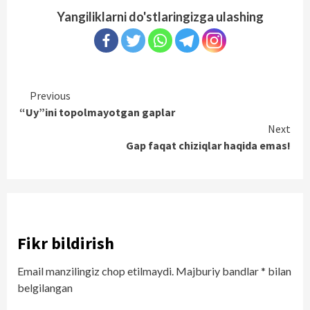
Yangiliklarni do'stlaringizga ulashing
Continue
Previous
“Uy”ini topolmayotgan gaplar
Reading
Next
Gap faqat chiziqlar haqida emas!
Fikr bildirish
Email manzilingiz chop etilmaydi.
Majburiy bandlar
*
bilan
belgilangan