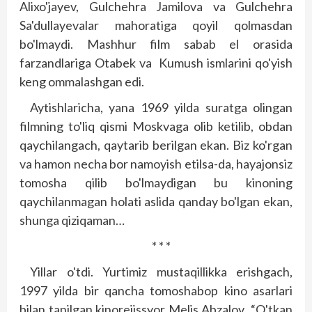
Alixo'jayev, Gulchehra Jamilova va Gulchehra
Sa'dullayevalar mahoratiga qoyil qolmasdan
bo'lmaydi. Mashhur film sabab el orasida
farzandlariga Otabek va Kumush ismlarini qo'yish
keng ommalashgan edi.
Aytishlaricha, yana 1969 yilda suratga olingan
filmning to'liq qismi Moskvaga olib ketilib, obdan
qaychilangach, qaytarib berilgan ekan. Biz ko'rgan
va hamon necha bor namoyish etilsa-da, hayajonsiz
tomosha qilib bo'lmaydigan bu kinoning
qaychilanmagan holati aslida qanday bo'lgan ekan,
shunga qiziqaman…
* * *
Yillar o'tdi. Yurtimiz mustaqillikka erishgach,
1997 yilda bir qancha tomoshabop kino asarlari
bilan tanilgan kinorejissyor Melis Abzalov “O'tkan