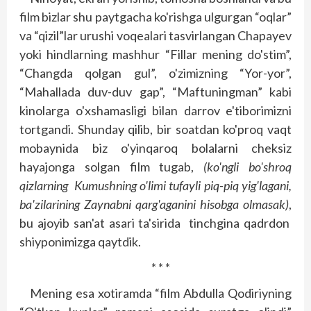
film bizlar shu paytgacha ko'rishga ulgurgan “oqlar”
va “qizil”lar urushi voqealari tasvirlangan Chapayev
yoki hindlarning mashhur “Fillar mening do'stim”,
“Changda qolgan gul”, o'zimizning “Yor-yor”,
“Mahallada duv-duv gap”, “Maftuningman” kabi
kinolarga o'xshamasligi bilan darrov e'tiborimizni
tortgandi. Shunday qilib, bir soatdan ko'proq vaqt
mobaynida biz o'yinqaroq bolalarni cheksiz
hayajonga solgan film tugab,
(ko'ngli bo'shroq
qizlarning Kumushning o'limi tufayli piq-piq yig'lagani,
ba'zilarining Zaynabni qarg'aganini hisobga olmasak)
,
bu ajoyib san'at asari ta'sirida tinchgina qadrdon
shiyponimizga qaytdik.
* * *
Mening esa xotiramda “film Abdulla Qodiriyning