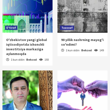
E'tirof
Taassuf
O'zbekiston yangi global
90 yillik nashrning mayog'i
iqtisodiyotda ishonchli
so'ndimi?
investitsiya markaziga
1 kun oldin
Behzod
149
aylanmoqda
1 kun oldin
Behzod
193