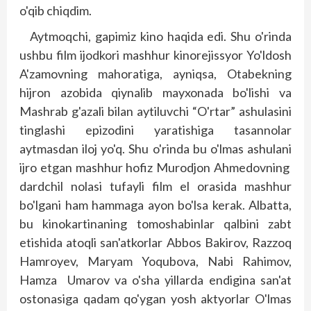
o'qib chiqdim.
Aytmoqchi, gapimiz kino haqida edi. Shu o'rinda
ushbu film ijodkori mashhur kinorejissyor Yo'ldosh
A'zamovning mahoratiga, ayniqsa, Otabekning
hijron azobida qiynalib mayxonada bo'lishi va
Mashrab g'azali bilan aytiluvchi “O'rtar” ashulasini
tinglashi epizodini yaratishiga tasannolar
aytmasdan iloj yo'q. Shu o'rinda bu o'lmas ashulani
ijro etgan mashhur hofiz Murodjon Ahmedovning
dardchil nolasi tufayli film el orasida mashhur
bo'lgani ham hammaga ayon bo'lsa kerak. Albatta,
bu kinokartinaning tomoshabinlar qalbini zabt
etishida atoqli san'atkorlar Abbos Bakirov, Razzoq
Hamroyev, Maryam Yoqubova, Nabi Rahimov,
Hamza Umarov va o'sha yillarda endigina san'at
ostonasiga qadam qo'ygan yosh aktyorlar O'lmas