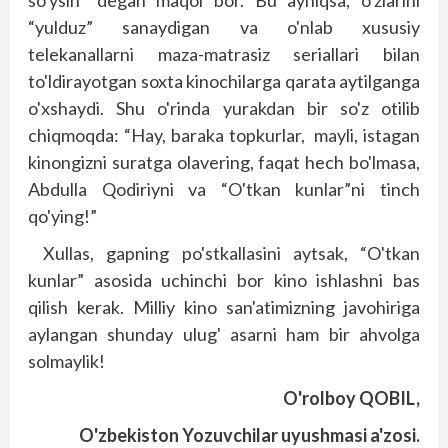
so'ysin” degan maqol bor. Bu ayniqsa, o'zlarini
“yulduz” sanaydigan va o'nlab xususiy
telekanallarni maza-matrasiz seriallari bilan
to'ldirayotgan soxta kinochilarga qarata aytilganga
o'xshaydi. Shu o'rinda yurakdan bir so'z otilib
chiqmoqda: “Hay, baraka topkurlar, mayli, istagan
kinongizni suratga olavering, faqat hech bo'lmasa,
Abdulla Qodiriyni va “O'tkan kunlar”ni tinch
qo'ying!”
Xullas, gapning po'stkallasini aytsak, “O'tkan
kunlar” asosida uchinchi bor kino ishlashni bas
qilish kerak. Milliy kino san'atimizning javohiriga
aylangan shunday ulug' asarni ham bir ahvolga
solmaylik!
O'rolboy QOBIL,
O'zbekiston Yozuvchilar uyushmasi a'zosi.