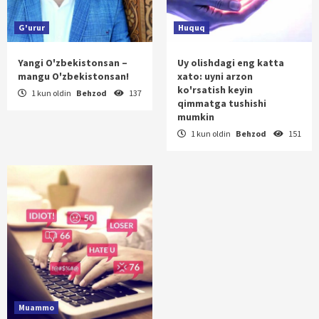
G'urur
Huquq
Yangi O'zbekistonsan –
Uy olishdagi eng katta
mangu O'zbekistonsan!
xato: uyni arzon
ko'rsatish keyin
1 kun oldin
Behzod
137
qimmatga tushishi
mumkin
1 kun oldin
Behzod
151
Muammo