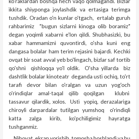
ko'raklardan boshqa hech vaqo qolmagandi. Bizlar
ikkita shiyponga joylashdik va ertasiga terimga
tushdik. Oradan o'n kunlar o'tgach, ertalab guruh
rahbarimiz “bugun sizlarni kinoga olib boramiz”
degan yoqimli xabarni e'lon qildi. Shubhasizki, bu
xabar hammamizni quvontirdi, o'sha kuni eng
dangasa bolalar ham terim rejasini bajardi. Kechki
ovqat bir soat avval yeb bo'lingach, bizlar saf tortib
qo'shni qishloqqa yo'l oldik. O'sha yillarda biz
dashtlik bolalar kinoteatr deganda usti ochiq, to'rt
tarafi devor bilan o'ralgan va uzun yog'och
o'rindiqlar amal-taqal qilib qoqilgan klubni
tassavur qilardik, xolos. Usti yopiq, derazalariga
chiroyli darpardalar tutilgan yumshoq o'rindiqli
katta zalga kirib, ko'pchiligimiz hayratga
tushganmiz.
Nihoyat, ekran yorishib, tomosha boshlandi va bu