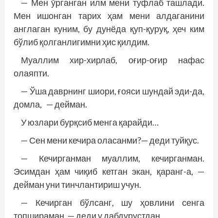
— Мен ўрганган илм мени туфлаб ташлади.
Мен ишонган тарих ҳам мени алдаганини
англаган куним, бу дунёда қуп-қуруқ, ҳеч ким
бўлиб қолганлигимни ҳис қилдим.
Муаллим хир-хирлаб, оғир-оғир нафас
олаяпти.
— Ўша даврнинг шиори, ғояси шундай эди-да,
домла, — дейман.
У юзлари бурқсиб менга қарайди…
— Сен мени кечира оласанми?— деди туйқус.
— Кечирганман муаллим, кечирганман.
Эсимдан ҳам чиқиб кетган экан, қаранг-а, —
дейман уни тинчлантириш учун.
— Кечирган бўлсанг, шу ҳовлини сенга
топшираман, — деди у дабдурустдан.