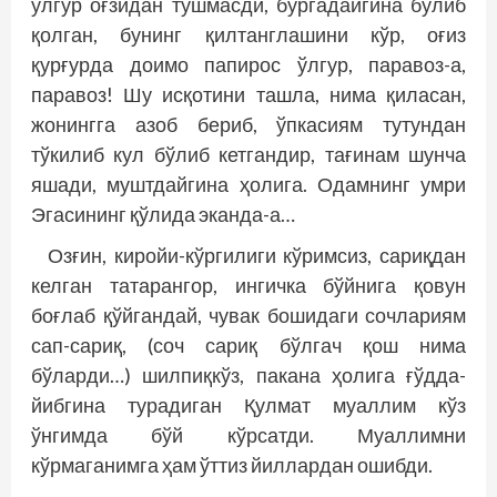
ўлгур оғзидан тушмасди, бургадайгина бўлиб
қолган, бунинг қилтанглашини кўр, оғиз
қурғурда доимо папирос ўлгур, паравоз-а,
паравоз! Шу исқотини ташла, нима қиласан,
жонингга азоб бериб, ўпкасиям тутундан
тўкилиб кул бўлиб кетгандир, тағинам шунча
яшади, муштдайгина ҳолига. Одамнинг умри
Эгасининг қўлида эканда-а…
Озғин, киройи-кўргилиги кўримсиз, сариқдан
келган татарангор, ингичка бўйнига қовун
боғлаб қўйгандай, чувак бошидаги сочлариям
сап-сариқ, (соч сариқ бўлгач қош нима
бўларди…) шилпиқкўз, пакана ҳолига ғўдда­
йибгина турадиган Қулмат муаллим кўз
ўнгимда бўй кўрсатди. Муаллимни
кўрмаганимга ҳам ўттиз йиллардан ошибди.