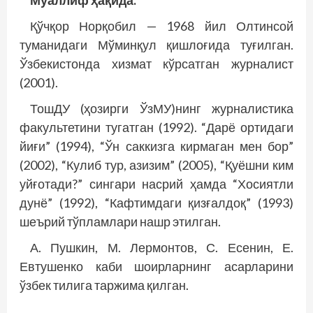
Муаллиф ҳақида:
Қўчқор Норқобил — 1968 йил Олтинсой
туманидаги Мўминқул қишлоғида туғилган.
Ўзбекистонда хизмат кўрсатган журналист
(2001).
ТошДУ (ҳозирги ЎзМУ)нинг журналистика
факультетини тугатган (1992). “Дарё ортидаги
йиғи” (1994), “Ўн саккизга кирмаган мен бор”
(2002), “Кулиб тур, азизим” (2005), “Қуёшни ким
уйғотади?” сингари насрий ҳамда “Хосиятли
дунё” (1992), “Кафтимдаги қизғалдоқ” (1993)
шеърий тўп­ламлари нашр этилган.
А. Пушкин, М. Лермонтов, С. Есенин, Е.
Евтушенко каби шоирларнинг асарларини
ўзбек тилига таржима қилган.