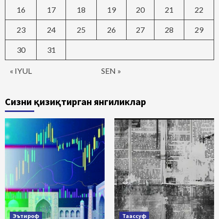
16
17
18
19
20
21
22
23
24
25
26
27
28
29
30
31
« IYUL
SEN »
Сизни қизиқтирган янгиликлар
Эътироф
Таассуф