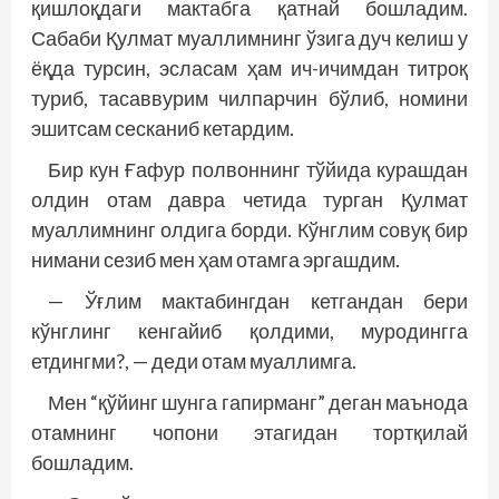
қишлоқдаги мактабга қатнай бошладим.
Сабаби Қулмат муаллимнинг ўзига дуч келиш у
ёқда турсин, эсласам ҳам ич-ичимдан титроқ
туриб, тасаввурим чилпарчин бўлиб, номини
эшитсам сесканиб кетардим.
Бир кун Ғафур полвоннинг тўйида курашдан
олдин отам давра четида турган Қулмат
муаллимнинг олдига борди. Кўнглим совуқ бир
нимани сезиб мен ҳам отамга эргашдим.
— Ўғлим мактабингдан кетгандан бери
кўнглинг кенгайиб қолдими, муродингга
етдингми?, — деди отам муаллимга.
Мен “қўйинг шунга гапирманг” деган маънода
отамнинг чопони этагидан тортқилай
бошладим.