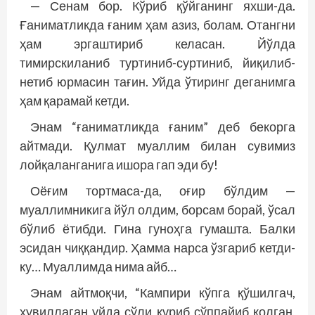
— Сенам бор. Кўриб қўйганинг яхши-да.
Ғаниматликда ғаним ҳам азиз, болам. Отангни
ҳам эргаштириб келасан. Йўлда
тимирскиланиб туртиниб-суртиниб, йиқилиб-
нетиб юрмасин тағин. Уйда ўтиринг деганимга
ҳам қарамай кетди.
Энам “ғаниматликда ғаним” деб бекорга
айтмади. Қулмат муаллим билан сувимиз
лойқаланганига ишора гап эди бу!
Оёғим тортмаса-да, оғир бўлдим —
муаллимникига йўл олдим, борсам борай, ўсал
бўлиб ётибди. Гина гуноҳга гумашта. Балки
эсидан чиққандир. Ҳамма нарса ўзгариб кетди-
ку… Муаллимда нима айб…
Энам айтмоқчи, “Кампири кўпга қўшилгач,
ҳувиллаган уйда сўли қуриб сўппайиб қолган,