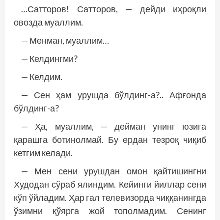
…Сатторов! Сатторов, — дейди иҳроқли
овозда муаллим.
— Менман, муаллим…
— Келдингми?
— Келдим.
— Сен ҳам урушда бўлдинг-а?.. Афғонда
бўлдинг-а?
— Ҳа, муаллим, — дейман унинг юзига
қарашга ботинолмай. Бу ердан тезроқ чиқиб
кетгим келади.
— Мен сени урушдан омон қайтишингни
Худодан сўраб ялиндим. Кейинги йиллар сени
кўп ўйладим. Ҳар гал телевизорда чиққанингда
ўзимни қўярга жой тополмадим. Сенинг