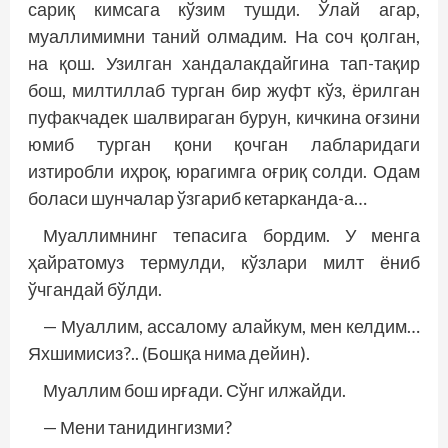
сариқ кимсага кўзим тушди. Ўлай агар,
муаллимимни таний олмадим. На соч қолган,
на қош. Узилган хандалакдайгина тап-тақир
бош, милтиллаб турган бир жуфт кўз, ёрилган
пуфакчадек шалвираган бурун, кичкина оғзини
юмиб турган қони қочган лабларидаги
изтиробли иҳроқ, юрагимга оғриқ солди. Одам
боласи шунчалар ўзгариб кетарканда-а…
Муаллимнинг тепасига бордим. У менга
ҳайратомуз термулди, кўзлари милт ёниб
ўчгандай бўлди.
— Муаллим, ассалому алайкум, мен келдим…
Яхшимисиз?.. (Бошқа нима дейин).
Муаллим бош ирғади. Сўнг илжайди.
— Мени танидингизми?