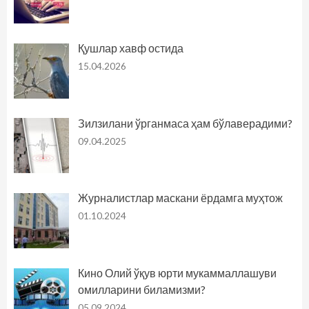
Қушлар хавф остида
15.04.2026
Зилзилани ўрганмаса ҳам бўлаверадими?
09.04.2025
Журналистлар маскани ёрдамга муҳтож
01.10.2024
Кино Олий ўқув юрти мукаммаллашуви
омилларини биламизми?
05.09.2024