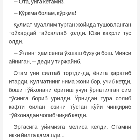
— Ота, уйга кетамиз.
— Қўрқма болам, қўрқма!
Қулмат муаллим турган жойида тушовланган
тойхардай тайсаллаб қолди. Юзи қаҳрли тус
олди.
— Ўғлинг ҳам сенга ўхшаш бузуқи бош. Мияси
айниган, — деди у тиржайиб.
Отам уни силтаб тортди-да, ёнига қаратиб
итарди. Қулматнинг нима жони бор, учиб кетди,
боши тўйхонани ёритиш учун ўрнатилган сим
тўсинга бориб урилди. Ўрнидан тура солиб
кафти билан юзини тўсган кўйи чинқириб
тўйхонадан чопиб чиқиб кетди.
Эртасига уйимизга мелиса келди. Отамни
икки йилга қамашди…