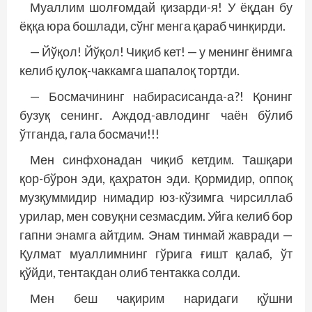
Муаллим шолғомдай қизарди-я! У ёқдан бу
ёққа юра бошлади, сўнг менга қараб чинқирди.
— Йўқол! Йўқол! Чиқиб кет! — у менинг ёнимга
келиб қулоқ-чаккамга шапалоқ тортди.
— Босмачининг набирасисанда-а?! Қонинг
бузуқ сенинг. Аждод-авлодинг чаён бўлиб
ўтганда, гала босмачи!!!
Мен синфхонадан чиқиб кетдим. Ташқари
қор-бўрон эди, қаҳратон эди. Қормидир, оппоқ
музқуммидир нимадир юз-кўзимга чирсиллаб
урилар, мен совуқни сезмасдим. Уйга келиб бор
гапни энамга айтдим. Энам тинмай жавради —
Қулмат муаллимнинг гўрига ғишт қалаб, ўт
қўйди, тентакдан олиб тентакка солди.
Мен беш чақирим наридаги қўшни