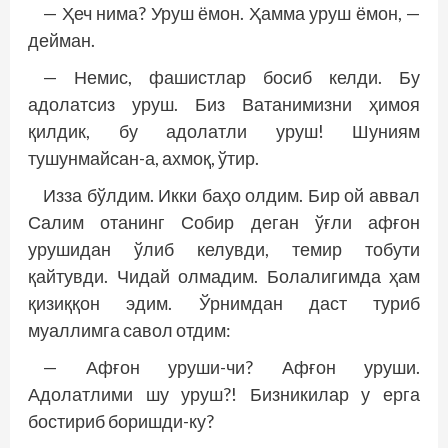
— Ҳеч нима? Уруш ёмон. Ҳамма уруш ёмон, —
дейман.
— Немис, фашистлар босиб келди. Бу
адолатсиз уруш. Биз Ватанимизни ҳимоя
қилдик, бу адолатли уруш! Шуниям
тушунмайсан-а, ахмоқ, ўтир.
Изза бўлдим. Икки баҳо олдим. Бир ой аввал
Салим отанинг Собир деган ўғли афғон
урушидан ўлиб келувди, темир тобути
қайтувди. Чидай олмадим. Болалигимда ҳам
қизиққон эдим. Ўрнимдан даст туриб
муаллимга савол отдим:
— Афғон уруши-чи? Афғон уруши.
Адолатлими шу уруш?! Бизникилар у ерга
бостириб боришди-ку?