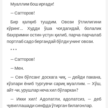
Муаллим бош ирғади!
— Сатторов!
Бир қалқиб тушдим. Овози ўтлилигини
кўринг… Худди ўша чоғдагидай, болалик
баҳоримни остин-устун қилиб, парча-парчалаб
портлаб садо бергандай бўлди унинг овози.
* * *
— Сатторов!
— Мен.
— Сен бўлсанг доскага чиқ, — дейди пакана,
кўзлари ёниб тургувчи сариқ муаллим. — Хўш,
айт-чи, урушлар неча хил бўларкан?
— Икки хил! Адолатли, адолатсиз, — деб
чувиллашади синфда ўтирган билағонлар.