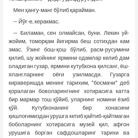
Мен ҳангу-манг бўлиб қарайман.
— Йўғ-е, керакмас.
— Биламан, сен олмайсан, буни. Лекин уй-
жойим, томорқам йигирма беш сотихдан кам
эмас. Ўзинг бош-қош бўлиб, расм-русумини
қилиб, шу жойнинг ярмини одамлар келиб дам
оладиган гузар, ярмини кутубхона қилсанг, ёш-
ялангларнинг оёғи узилмасди. Гузарга
кираверишда менинг тарихим, “босмачи” деб
қоралаган боволарингнинг хотирасига катта
бир мармар тош қўйиб, уларнинг номини ёзиб
қўй. Кутубхонанинг бир хонасини
қишлоғимиздан урушга кетиб қайтиб-қайтмаган
боболарнинг хотирасига музей қил, афғон
урушига борган сафдошларинг тарихи ва