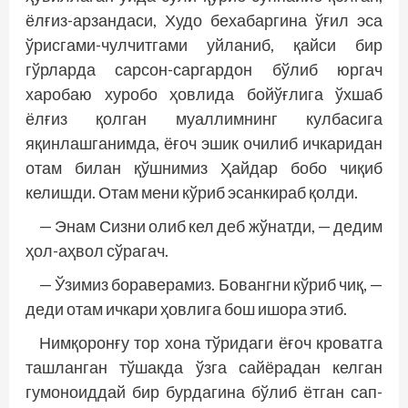
ёлғиз-арзандаси, Худо бехабаргина ўғил эса
ўрисгами-чулчитгами уйланиб, қайси бир
гўрларда сарсон-саргардон бўлиб юргач
харобаю хуробо ҳовлида бойўғлига ўхшаб
ёлғиз қолган муаллимнинг кулбасига
яқинлашганимда, ёғоч эшик очилиб ичкаридан
отам билан қўшнимиз Ҳайдар бобо чиқиб
келишди. Отам мени кўриб эсанкираб қолди.
— Энам Сизни олиб кел деб жўнатди, — дедим
ҳол-аҳвол сўрагач.
— Ўзимиз бораверамиз. Бовангни кўриб чиқ, —
деди отам ичкари ҳовлига бош ишора этиб.
Нимқоронғу тор хона тўридаги ёғоч кроватга
ташланган тўшакда ўзга сайёрадан келган
гумоноиддай бир бурдагина бўлиб ётган сап-