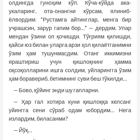
олдингда гуноҳим кўп. Кўча-кўйда ака-
укаларинг, ота-онангни кўрсам, ялиниб-
ёлвордим: “Рустамга айтинглар, менга бир
учрашсин, зарур гапим бор…” — дердим. Улар
мендан ўзини оп қочишди. Тўғриям қилишди,
қайси юз билан уларга арзи ҳол қилаётганимни
ўзим ҳам тушунмасдим. Отанг иккимизни
яраштириш учун қишлоқнинг ҳамма
оқсоқолларини ишга солдим, уйларингга ўзим
ҳам боравериб, бетимнинг суви беш тўкилди…
— Бово, қўйинг энди шу гапларни.
— Ҳар гал хотира куни қишлоққа келсанг
уйингга сени сўраб одам юбордим… Нега
излардим, биласанми?
— Йўқ…