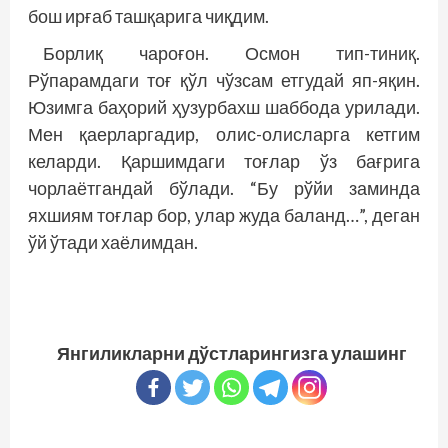
бош ирғаб ташқарига чиқдим.
Борлиқ чароғон. Осмон тип-тиниқ.
Рўпарамдаги тоғ қўл чўзсам етгудай яп-яқин.
Юзимга баҳорий ҳузурбахш шаббода урилади.
Мен қаерларгадир, олис-олисларга кетгим
келарди. Қаршимдаги тоғлар ўз бағрига
чорлаётгандай бўлади. “Бу рўйи заминда
яхшиям тоғлар бор, улар жуда баланд…”, деган
ўй ўтади хаёлимдан.
Янгиликларни дўстларингизга улашинг