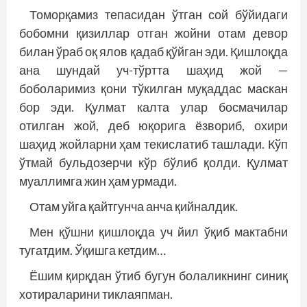
Томорқамиз тепасидан ўтган сой бўйидаги
бобомни қизиллар отган жойни отам девор
билан ўраб оқ ялов қадаб қўйган эди. Қиш­лоқда
ана шундай уч-тўртта шаҳид жой —
боболаримиз қони тўкилган муқаддас маскан
бор эди. Қулмат калта улар босмачилар
отилган жой, деб юқорига ёзвориб, охири
шаҳид жойларни ҳам текислатиб ташлади. Кўп
ўтмай бульдозерчи кўр бўлиб қолди. Қулмат
муаллимга жин ҳам урмади.
Отам уйга қайтгунча анча қийналдик.
Мен қўшни қишлоқда уч йил ўқиб мактабни
тугатдим. Ўқишга кетдим…
Ёшим қирқдан ўтиб бугун болаликнинг синиқ
хотираларини тиклаяпман.