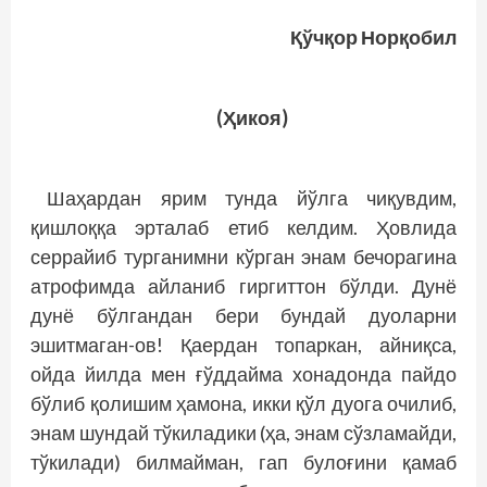
Қўчқор Норқобил
(Ҳикоя)
Шаҳардан ярим тунда йўлга чиқувдим,
қишлоққа эрталаб етиб келдим. Ҳовлида
серрайиб турганимни кўрган энам бечорагина
атрофимда айланиб гиргиттон бўлди. Дунё
дунё бўлгандан бери бундай дуоларни
эшитмаган-ов! Қаердан топаркан, айниқса,
ойда йилда мен ғўддайма хонадонда пайдо
бўлиб қолишим ҳамона, икки қўл дуога очилиб,
энам шундай тўкиладики (ҳа, энам сўзламайди,
тўкилади) билмайман, гап булоғини қамаб