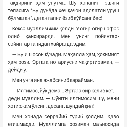
тақдирини ҳам унутма. Шу хонанинг эшиги
тепасига “Бу дунёда ҳеч қачон адолатли уруш
бўлмаган”, деган гапни ёзиб қўйсанг бас!
Кекса муаллим жим қолди. У оғир-оғир нафас
олиб ҳансирарди. Мен унинг пойинтар-
сойинтар гапидан ҳайратда эдим.
— Бу иш осон кўчади. Маҳалла ҳам, ҳокимият
ҳам рози. Эртага нотариусни чақиртираман, —
дейди у.
Мен унга яна ажабсиниб қарайман.
— Илтимос, йўқ дема… Эртага бир келиб кет, —
деди муаллим. — Сўнгги илтимосим шу, мени
хотиржам ўлсин, десанг, шундай қил!
Мен хонада серрайиб туриб қолдим. Ҳаво
етишмасди. Муаллимга розиман маъносида