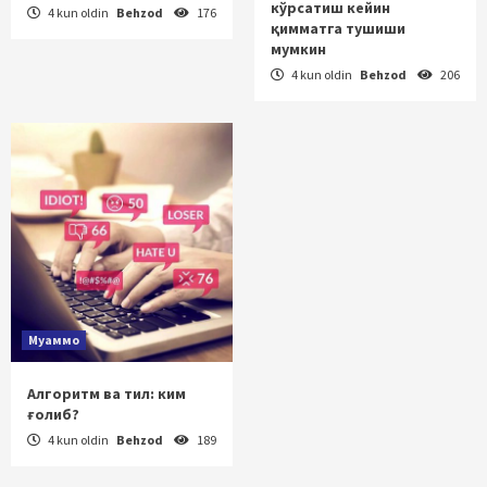
кўрсатиш кейин
4 kun oldin
Behzod
176
қимматга тушиши
мумкин
4 kun oldin
Behzod
206
Муаммо
Алгоритм ва тил: ким
ғолиб?
4 kun oldin
Behzod
189