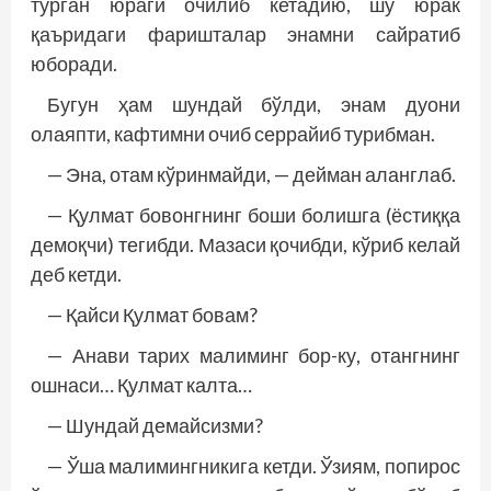
турган юраги очилиб кетадию, шу юрак
қаъридаги фаришталар энамни сайратиб
юборади.
Бугун ҳам шундай бўлди, энам дуони
олаяпти, кафтимни очиб серрайиб турибман.
— Эна, отам кўринмайди, — дейман аланглаб.
— Қулмат бовонгнинг боши болишга (ёстиққа
демоқчи) тегибди. Мазаси қочибди, кўриб келай
деб кетди.
— Қайси Қулмат бовам?
— Анави тарих малиминг бор-ку, отангнинг
ошнаси… Қулмат калта…
— Шундай демайсизми?
— Ўша малимингникига кетди. Ўзиям, попирос