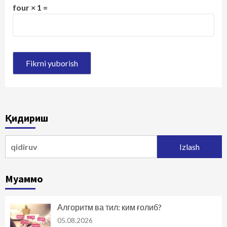
four × 1 =
Қидириш
Qidirshish:
Муаммо
Алгоритм ва тил: ким ғолиб?
05.08.2026