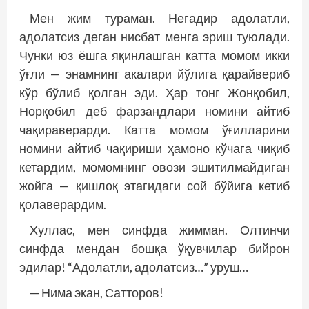
Мен жим тураман. Негадир адолатли,
адолатсиз деган нисбат менга эриш туюлади.
Чунки юз ёшга яқинлашган катта момом икки
ўғли — энамнинг акалари йўлига қарайвериб
кўр бўлиб қолган эди. Ҳар тонг Жонқобил,
Норқобил деб фарзандлари номини айтиб
чақираверарди. Катта момом ўғилларини
номини айтиб чақириши ҳамоно кўчага чиқиб
кетардим, момомнинг овози эшитилмайдиган
жойга — қишлоқ этагидаги сой бўйига кетиб
қолаверардим.
Хуллас, мен синфда жимман. Олтинчи
синфда мендан бошқа ўқувчилар бийрон
эдилар! “Адолатли, адолатсиз…” уруш…
— Нима экан, Сатторов!