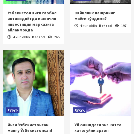
Ўзбекистон янги глобал
90 йиллик нашрнинг
иқтисодиётда ишончли
маёғи сўндими?
инвестиция марказига
4 kun oldin
Behzod
197
айланмоқда
4 kun oldin
Behzod
265
Ғурур
Ҳуқуқ
Янги Ўзбекистонсан –
Уй олишдаги энг катта
мангу Ўзбекистонсан!
хато: уйни арзон