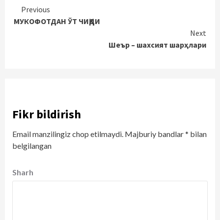
Continue
Previous
МУКОФОТДАН ЎТ ЧИҚДИ
Reading
Next
Шеър – шахсият шарҳлари
Fikr bildirish
Email manzilingiz chop etilmaydi.
Majburiy bandlar
*
bilan
belgilangan
Sharh