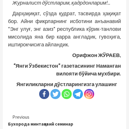
Журналист дўстларим, қадрдонларим!..
Дарҳақиқат, сўзда қудрат, тасвирда ҳақиқат
бор. Айни фикрларнинг исботини анъанавий
“Энг улуғ, энг азиз” рес­публика кўрик-танлови
мисолида яна бир карра англадик, гувоҳига,
иштирокчисига айландик.
Орифжон ЖЎРАЕВ,
“Янги Ўзбекистон” газетасининг Наманган
вилояти бўйича мухбири.
Янгиликларни дўстларингизга улашинг
Continue
Previous
Бухорода минтақавий семинар
Reading