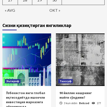
« AVG
OKT »
Сизни қизиқтирган янгиликлар
Эътироф
Таассуф
Ўзбекистон янги глобал
90 йиллик нашрнинг
иқтисодиётда ишончли
маёғи сўндими?
инвестиция марказига
3 kun oldin
Behzod
177
айланмоқда