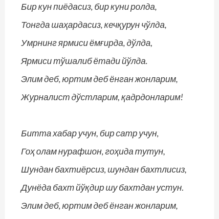
Бир кун пиёдасиз, бир куни ролда,
Тонгда шаҳардасиз, кечқурун чўлда,
Умрнинг ярмиси ёмғирда, дўлда,
Ярмиси тўшалиб ётади йўлда.
Элим деб, юртим деб ёнган жонларим,
Журналист дўстларим, қадрдонларим!
Битта хабар учун, бир сатр учун,
Гоҳ олам нурафшон, гоҳида тутун,
Шундан бахтиёрсиз, шундан бахтлисиз,
Дунёда бахт йўқдир шу бахтдан устун.
Элим деб, юртим деб ёнган жонларим,