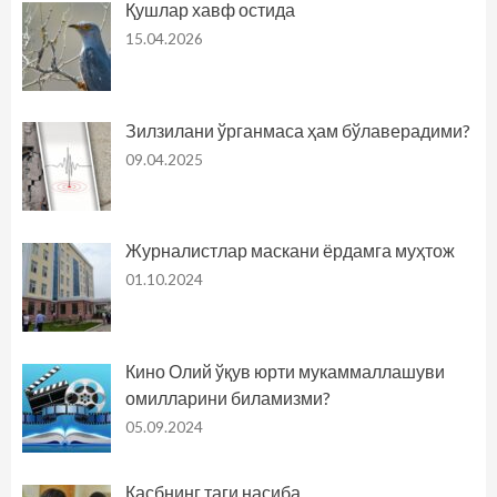
Қушлар хавф остида
15.04.2026
Зилзилани ўрганмаса ҳам бўлаверадими?
09.04.2025
Журналистлар маскани ёрдамга муҳтож
01.10.2024
Кино Олий ўқув юрти мукаммаллашуви
омилларини биламизми?
05.09.2024
Касбнинг таги насиба