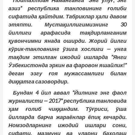
Пойтахтдан Наманганга “Энг улуғ, энг
азиз” республика танловининг ғолиби
сифатида қайтдим. Табриклар ҳали давом
этяпти. Мустақиллигимизнинг 30
йиллиги арафасида тақдирланганим
қувончимни янада оширди. Жорий йилги
кўрик-танловнинг ўзига хослиги — унга
тақдим этилган ижодий ишларда “Янги
Ўзбекистонда эркин ва фаровон яшайлик!”
деган эзгу ғоя мужассамлиги билан
диққатга сазовордир.
Бундан 4 йил аввал “Йилнинг энг фаол
журналисти — 2017” республика танловида
ҳам ғолиб чиққандим. Тўғриси, ўша
йилларда барча жараёнлар ёпиқ кечарди.
Номзодларнинг ижодий ишлари сони,
сифати, мазмуни ва уларни баҳолаш