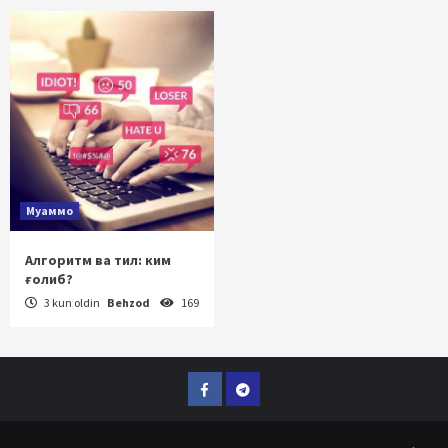
Муаммо
Алгоритм ва тил: ким
ғолиб?
3 kun oldin
Behzod
169
Facebook
Telegram