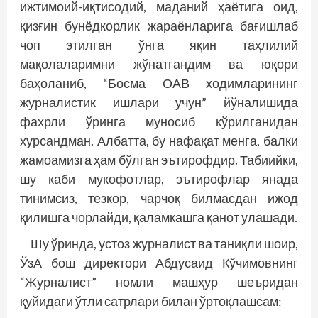
ижтимоий-иқтисодий, маданий ҳаётига оид,
қизғин бунёдкорлик жараёнларига бағишлаб
чоп этилган ўнга яқин таҳлилий
мақолаларимни жўнатгандим ва юқори
баҳоланиб, “Босма ОАВ ходимларининг
журналистик ишлари учун” йўналишида
фахрли ўринга муносиб кўрилганидан
хурсандман. Албатта, бу нафақат менга, балки
жамоамизга ҳам бўлган эътирофдир. Табиийки,
шу каби мукофотлар, эътирофлар янада
тинимсиз, тезкор, чарчоқ билмасдан ижод
қилишга чорлайди, қаламкашга қанот улашади.
Шу ўринда, устоз журналист ва таниқли шоир,
ЎзА бош директори Абдусаид Кўчимовнинг
“Журналист” номли машҳур шеъридан
қуйидаги ўтли сатрлари билан ўртоқлашсам: