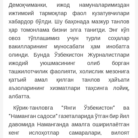
Демоқчиманки, ижод намуналаримиздан
ижтимоий тармоқлар фаол кузатувчилари
хабардор бўлди. Шу баҳонада мазкур танлов
ҳар томонлама бизни элга танитди. Энг кўп
овоз тўплашимиз учун турли соҳалар
вакилларининг муносабати ҳам инобатга
олинди. Бунда Ўзбекистон Журналистлари
ижодий уюшмасининг олиб борган
ташкилотчилик фаолияти, холислик мезонига
қатъий амал қилган танлов ҳайъати
аъзоларининг хизматлари таҳсинга лойиқ,
албатта.
Кўрик-танловга “Янги Ўзбекистон” ва
“Наманган садоси” газеталарида ўтган бир йил
давомида Наманганда амалга оширилаётган
кенг ислоҳотлар самаралари, вилоят