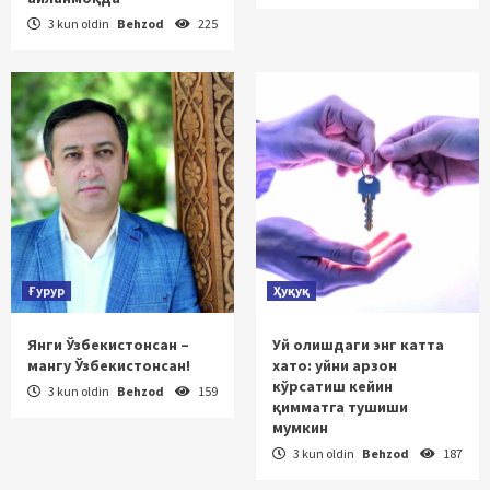
3 kun oldin
Behzod
225
Ғурур
Ҳуқуқ
Янги Ўзбекистонсан –
Уй олишдаги энг катта
мангу Ўзбекистонсан!
хато: уйни арзон
кўрсатиш кейин
3 kun oldin
Behzod
159
қимматга тушиши
мумкин
3 kun oldin
Behzod
187