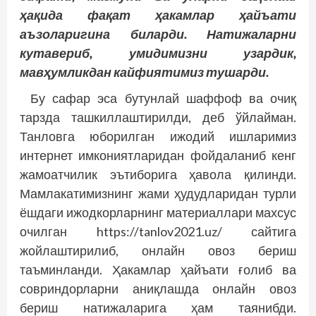
ҳақида фақат ҳакамлар ҳайъати
аъзоларигина биларди. Натижаларни
кутавериб, умидимизни узардик,
мавҳумликдан кайфиятимиз тушарди.
Бу сафар эса бутунлай шаффоф ва очиқ
тарзда ташкиллаштирилди, деб ўйлайман.
Танловга юборилган ижодий ишларимиз
интернет имкониятларидан фойдаланиб кенг
жамоатчилик эътиборига ҳавола қилинди.
Мамлакатимизнинг жами ҳудудларидан турли
ёшдаги ижодкорларнинг материаллари махсус
очилган https://tanlov2021.uz/ сайтига
жойлаштирилиб, онлайн овоз бериш
таъминланди. Ҳакамлар ҳайъати ғолиб ва
совриндорларни аниқлашда онлайн овоз
бериш натижаларига ҳам таянибди.