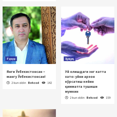
Ғурур
Ҳуқуқ
Янги Ўзбекистонсан –
Уй олишдаги энг катта
мангу Ўзбекистонсан!
хато: уйни арзон
кўрсатиш кейин
2 kun oldin
Behzod
142
қимматга тушиши
мумкин
2 kun oldin
Behzod
159