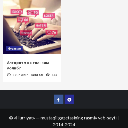
Муаммо
Алгоритм ва тил: ким
ғолиб?
2 kun oldin
Behzod
143
Facebook
Telegram
©
«Hurriyat»
— mustaqil gazetasining rasmiy veb-sayti
|
2014-2024