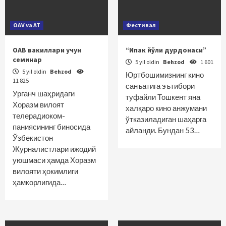
OAV va AT
Фестивал
ОАВ вакиллари учун
“Ипак йўли дурдонаси”
семинар
5 yil oldin
Behzod
1 601
5 yil oldin
Behzod
Юртбошимизнинг кино
11 825
санъатига эътибори
Урганч шаҳридаги
туфайли Тошкент яна
Хоразм вилоят
халқаро кино анжумани
телерадиоком­
ўтказиладиган шаҳарга
паниясининг биносида
айланди. Бундан 53…
Ўзбекистон
Журналистлари ижодий
уюшмаси ҳамда Хоразм
ви­лояти ҳокимлиги
ҳамкорлигида…