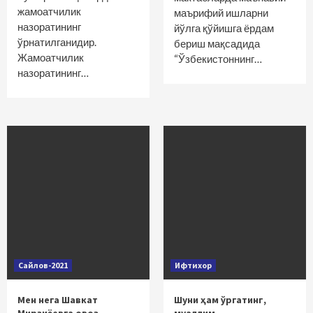
жамоатчилик
маърифий ишларни
назоратининг
йўлга қўйишга ёрдам
ўрнатилганидир.
бериш мақсадида
Жамоатчилик
“Ўзбекистоннинг…
назоратининг…
Сайлов-2021
Ифтихор
Мен нега Шавкат
Шуни ҳам ўргатинг,