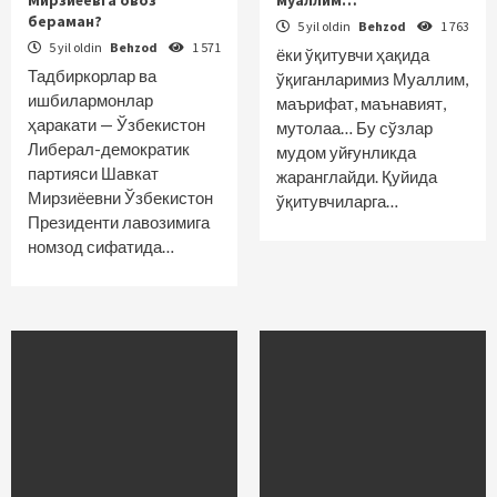
Мирзиёевга овоз
муаллим…
бераман?
5 yil oldin
Behzod
1 763
5 yil oldin
Behzod
1 571
ёки ўқитувчи ҳақида
Тадбиркорлар ва
ўқиганларимиз Муаллим,
ишбилармонлар
маърифат, маънавият,
ҳаракати — Ўзбекистон
мутолаа… Бу сўзлар
Либерал-демократик
мудом уйғунликда
партияси Шавкат
жаранглайди. Қуйида
Мирзиёевни Ўзбекистон
ўқитувчиларга…
Президенти лавозимига
номзод сифатида…