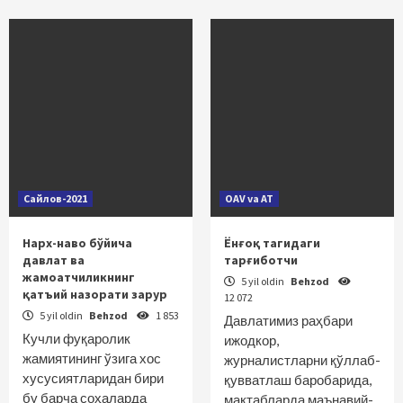
Сайлов-2021
OAV va AT
Нарх-наво бўйича
Ёнғоқ тагидаги
давлат ва
тарғиботчи
жамоатчиликнинг
5 yil oldin
Behzod
қатъий назорати зарур
12 072
5 yil oldin
Behzod
1 853
Давлатимиз раҳбари
Кучли фуқаролик
ижодкор,
жамиятининг ўзига хос
журналистларни қўллаб-
хусусиятларидан бири
қувватлаш баробарида,
бу барча соҳаларда
мактабларда маънавий-