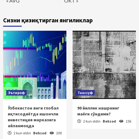
« AVG
OKT »
Сизни қизиқтирган янгиликлар
Эътироф
Таассуф
Ўзбекистон янги глобал
90 йиллик нашрнинг
иқтисодиётда ишончли
маёғи сўндими?
инвестиция марказига
2 kun oldin
Behzod
156
айланмоқда
2 kun oldin
Behzod
200