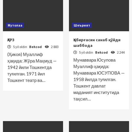
Мутолаа
Шеърият
ҚАРЗ
Қобирғасин санаб қўйди
шаббода
5 yil oldin
Behzod
2 883
5 yil oldin
Behzod
2 244
(Ҳикоя) Муаллиф
Мунаввара Юсупова
ҳақида: Жўра Маҳмуд —
Муаллиф ҳақида:
1942 йили Тошкентда
Мунаввара ЮСУПОВА —
туғилган. 1971 йил
1958 йилда туғилган.
Тошкент театр ва…
Тошкент давлат
маданият институтида
таҳсил…