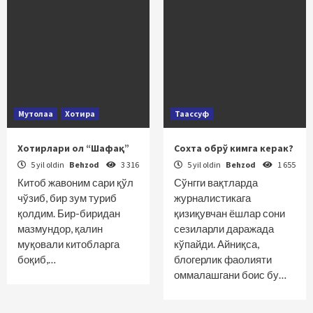
Мутолаа
Хотира
Таассуф
Хотирлари ол “Шафақ”
Сохта обрў кимга керак?
5 yil oldin
Behzod
3 316
5 yil oldin
Behzod
1 655
Китоб жавоним сари қўл
Сўнгги вақтларда
чўзиб, бир зум туриб
журналистикага
қолдим. Бир-биридан
қизиқувчан ёшлар сони
мазмундор, қалин
сезиларли даражада
муқовали китоб­ларга
кўпайди. Айниқса,
боқиб,…
блогерлик фаолияти
оммалашгани боис бу…