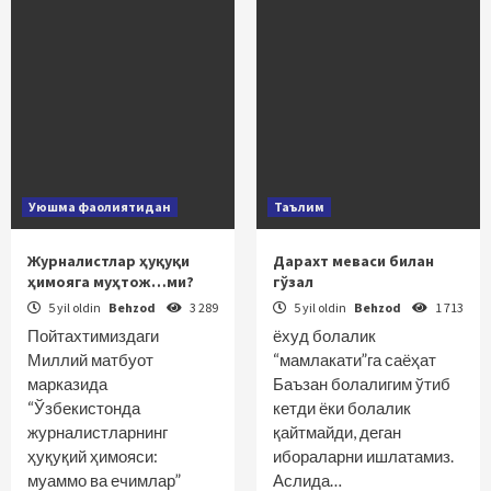
Уюшма фаолиятидан
Таълим
Журналистлар ҳуқуқи
Дарахт меваси билан
ҳимояга муҳтож…ми?
гўзал
5 yil oldin
Behzod
3 289
5 yil oldin
Behzod
1 713
Пойтахтимиздаги
ёхуд болалик
Миллий матбуот
“мамлакати”га саёҳат
марказида
Баъзан болалигим ўтиб
“Ўзбекистонда
кетди ёки болалик
журналистларнинг
қайтмайди, деган
ҳуқуқий ҳимояси:
ибораларни ишлатамиз.
муаммо ва ечимлар”
Аслида…