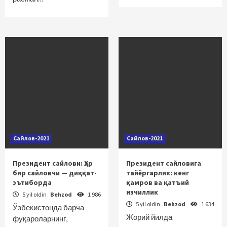
Сайлов-2021
Сайлов-2021
Президент сайлови: Ҳар
Президент сайловига
бир сайловчи — диққат-
тайёргарлик: кенг
эътиборда
қамров ва қатъий
изчиллик
5 yil oldin
Behzod
1 986
5 yil oldin
Behzod
1 634
Ўзбекистонда барча
Жорий йилда
фуқароларнинг,