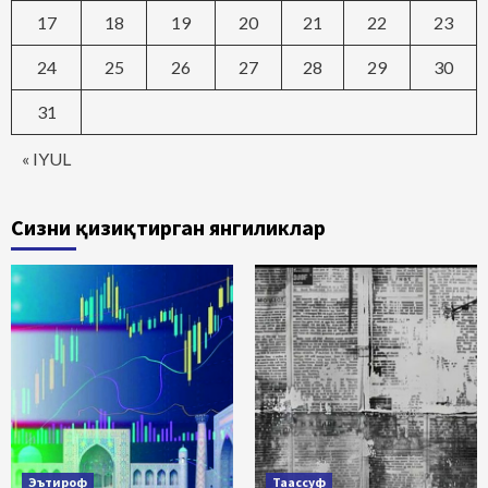
17
18
19
20
21
22
23
24
25
26
27
28
29
30
31
« IYUL
Сизни қизиқтирган янгиликлар
Эътироф
Таассуф