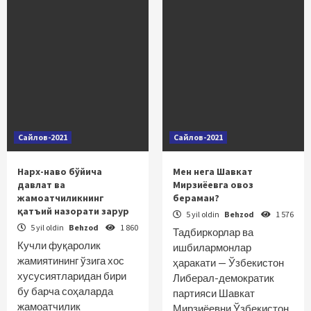
Сайлов-2021
Сайлов-2021
Нарх-наво бўйича
Мен нега Шавкат
давлат ва
Мирзиёевга овоз
жамоатчиликнинг
бераман?
қатъий назорати зарур
5 yil oldin
Behzod
1 576
5 yil oldin
Behzod
1 860
Тадбиркорлар ва
Кучли фуқаролик
ишбилармонлар
жамиятининг ўзига хос
ҳаракати — Ўзбекистон
хусусиятларидан бири
Либерал-демократик
бу барча соҳаларда
партияси Шавкат
жамоатчилик
Мирзиёевни Ўзбекистон