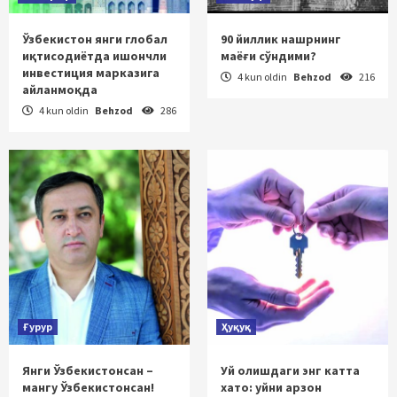
Ўзбекистон янги глобал
90 йиллик нашрнинг
иқтисодиётда ишончли
маёғи сўндими?
инвестиция марказига
4 kun oldin
Behzod
216
айланмоқда
4 kun oldin
Behzod
286
Ғурур
Ҳуқуқ
Янги Ўзбекистонсан –
Уй олишдаги энг катта
мангу Ўзбекистонсан!
хато: уйни арзон