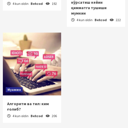
кўрсатиш кейин
4 kun oldin
Behzod
192
қимматга тушиши
мумкин
4 kun oldin
Behzod
222
Муаммо
Алгоритм ва тил: ким
ғолиб?
4 kun oldin
Behzod
206