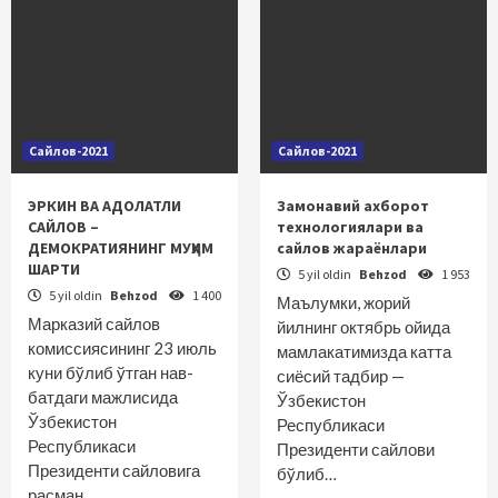
Сайлов-2021
Сайлов-2021
ЭРКИН ВА АДОЛАТЛИ
Замонавий ахборот
САЙЛОВ –
технологиялари ва
ДЕМОКРАТИЯНИНГ МУҲИМ
сайлов жараёнлари
ШАРТИ
5 yil oldin
Behzod
1 953
5 yil oldin
Behzod
1 400
Маълумки, жорий
Марказий сайлов
йилнинг октябрь ойида
комиссиясининг 23 июль
мамлакатимизда катта
куни бўлиб ўтган нав­
сиёсий тадбир —
батдаги мажлисида
Ўзбекистон
Ўзбекистон
Республикаси
Республикаси
Президенти сайлови
Президенти сайловига
бўлиб…
расман…