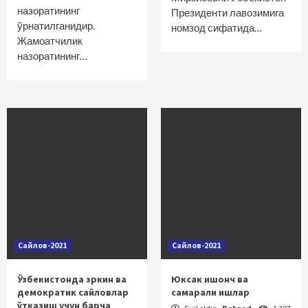
назоратининг
Президенти лавозимига
ўрнатилганидир.
номзод сифатида…
Жамоатчилик
назоратининг…
Сайлов-2021
Сайлов-2021
Ўзбекистонда эркин ва
Юксак ишонч ва
демократик сайловлар
самарали ишлар
ўтказиш учун барча