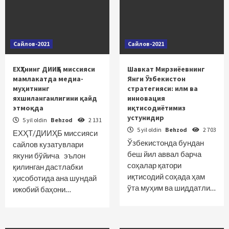
Сайлов-2021
Сайлов-2021
ЕХҲТнинг ДИИҲБ миссияси
Шавкат Мирзиёевнинг
мамлакатда медиа-
Янги Ўзбекистон
муҳитнинг
стратегияси: илм ва
яхшиланганлигини қайд
инновация
этмоқда
иқтисодиётимиз
устунидир
5 yil oldin
Behzod
2 131
5 yil oldin
Behzod
2 703
ЕХҲТ/ДИИҲБ миссияси
Ўзбекистонда бундан
сайлов кузатувлари
беш йил аввал барча
якуни бўйича эълон
соҳалар қатори
қилинган дастлабки
иқтисодий соҳада ҳам
ҳисоботида ана шундай
ўта муҳим ва шиддатли…
ижобий баҳони…