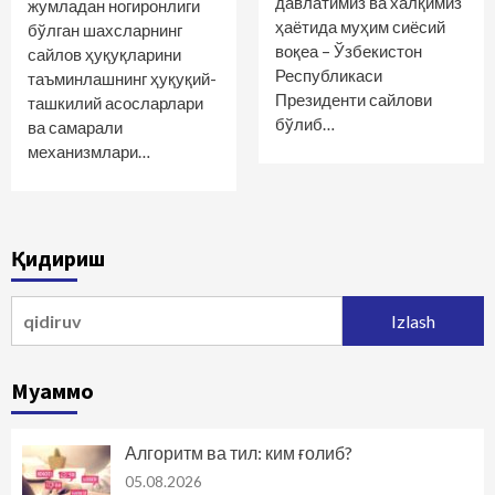
давлатимиз ва халқимиз
жумладан ногиронлиги
ҳаётида муҳим сиёсий
бўлган шахсларнинг
воқеа – Ўзбекистон
сайлов ҳуқуқларини
Республикаси
таъминлашнинг ҳуқуқий-
Президенти сайлови
ташкилий асосларлари
бўлиб…
ва самарали
механизмлари…
Қидириш
Qidirshish:
Муаммо
Алгоритм ва тил: ким ғолиб?
05.08.2026