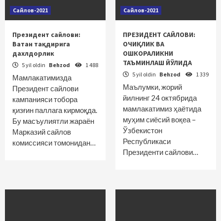
Сайлов-2021
Сайлов-2021
Президент сайлови:
ПРЕЗИДЕНТ САЙЛОВИ:
Ватан тақдирига
ОЧИҚЛИК ВА
дахлдорлик
ОШКОРАЛИКНИ
ТАЪМИНЛАШ ЙЎЛИДА
5 yil oldin
Behzod
1 488
5 yil oldin
Behzod
1 339
Мамлакатимизда
Маълумки, жорий
Президент сайлови
йилнинг 24 октябрида
кампанияси тобора
мамлакатимиз ҳаётида
қизғин паллага кирмоқда.
муҳим сиёсий воқеа –
Бу масъулиятли жараён
Ўзбекистон
Марказий сайлов
Республикаси
комиссияси томонидан…
Президенти сайлови…