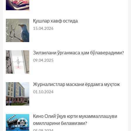
Қушлар хавф остида
15.04.2026
Зилзилани ўрганмаса ҳам бўлаверадими?
09.04.2025
Журналистлар маскани ёрдамга муҳтож
01.10.2024
Кино Олий ўқув юрти мукаммаллашуви
омилларини биламизми?
05.09.2024