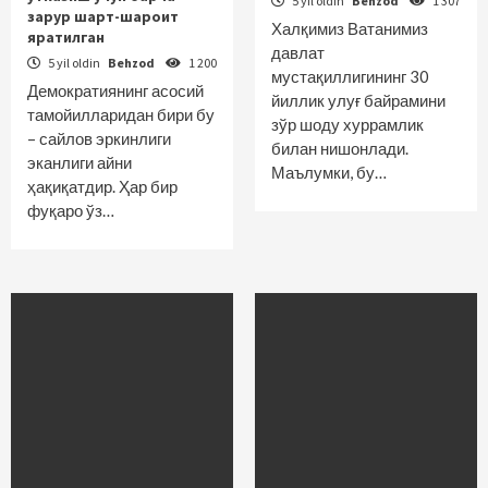
5 yil oldin
Behzod
1 307
зарур шарт-шароит
Халқимиз Ватанимиз
яратилган
давлат
5 yil oldin
Behzod
1 200
мустақиллигининг 30
Демократиянинг асосий
йиллик улуғ байрамини
тамойилларидан бири бу
зўр шоду хуррамлик
– сайлов эркинлиги
билан нишонлади.
эканлиги айни
Маълумки, бу…
ҳақиқатдир. Ҳар бир
фуқаро ўз…