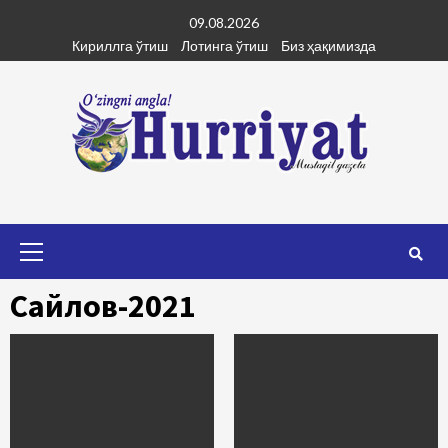
Skip
09.08.2026
to
Кириллга ўтиш
Лотинга ўтиш
Биз ҳақимизда
content
Primary
Menu
Сайлов-2021