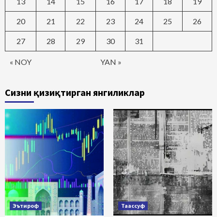
13
14
15
16
17
18
19
20
21
22
23
24
25
26
27
28
29
30
31
« NOY
YAN »
Сизни қизиқтирган янгиликлар
Эътироф
Таассуф