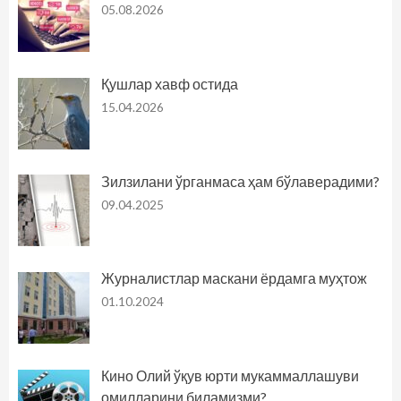
05.08.2026
Қушлар хавф остида
15.04.2026
Зилзилани ўрганмаса ҳам бўлаверадими?
09.04.2025
Журналистлар маскани ёрдамга муҳтож
01.10.2024
Кино Олий ўқув юрти мукаммаллашуви
омилларини биламизми?