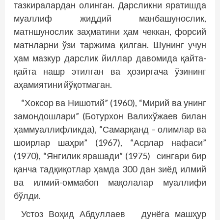
тазкиралардан олинган. Дарсликни яратишда
муаллиф жиддий манбашунослик,
матншунослик заҳматини ҳам чеккан, форсий
матнларни ўзи таржима қилган. Шунинг учун
ҳам мазкур дарслик йиллар давомида қайта-
қайта нашр этилган ва ҳозиргача ўзининг
аҳамиятини йўқотмаган.
“Хоксор ва Нишотий” (1960), “Мирий ва унинг
замондошлари” (Ботурхон Валихўжаев билан
ҳаммуаллифликда), “Самарқанд – олимлар ва
шоирлар шаҳри” (1967), “Асрлар нафаси”
(1970), “Янгилик ярашади” (1975) сингари бир
қанча тадқиқотлар ҳамда 300 дан зиёд илмий
ва илмий-оммабоп мақолалар муаллифи
бўлди.
Устоз Воҳид Абдуллаев дунёга машҳур