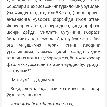
боболари Шаҳрисабзнинг турк-лочин уруғидан,
ўзи Ҳиндистонда туғилиб ўсган, ўша даврнинг
анъанасига мувофиқ форсийда ижод этган.
Форслар уни ҳинд шоири деса, ҳиндлар форс
шоири дейди. Миллати бугуннинг ибораси
билан айтганда – ўзбек… Ана шу буюк зотга биз
эга чиқишимиз керак. Унинг ижодини
ўрганишимиз, таржима қилиб, халққа тақдим
этишимиз лозим. Бу борада сиз, ёш ижодкорлар
фаоллик кўрсатсангиз, айни муддао бўлур эди.
Маъқулми?”.
“Маъқул”, — дедим мен.
Воҳид домла оҳангини келтириб, яна шеър
ўқишга тушдилар.
Илоё, қорайсин фалакнинг юзи,