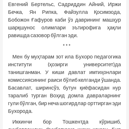
Евгений Бертельс, Садриддин Айний, Иржи
Бечка, Ян Рипка, Файзулла Қосимзода,
Бобожон Ғафуров каби ўз даврининг машҳур
шарқшунос олимлари эътирофига ҳақли
равишда сазовор бўлган эди.
* * *
Мен бу муҳтарам зот ила Бухоро педагогика
инс­титути (ҳозирги университет)да
танишганман. У киши давлат имтиҳонлари
комиссиясининг раиси бўлиб келганди ўшанда.
Басавлат, ширинсўз, бутун қиёфасидан нур
таралиб турган Воҳид домла давраларнинг
гули бўлган, бир неча шогирдлар орттирган эди
Бухорода.
Иккинчи бор Тошкентда кўришиб,