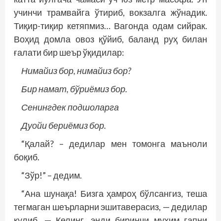
учинчи трамвайга ўтириб, вокзалга жўнадик.
Тиқир-тиқир кет­япмиз… Вагонда одам сийрак.
Воҳид домла овоз қўйиб, баланд руҳ билан
ғалати бир шеър ўқидилар:
Нимайиз бор, нимайиз бор?
Бир намат, бўриёмиз бор.
Сенингдек подшоларга
Дуойи бериёмиз бор.
“Қалай? – дедилар мен томонга маъноли
боқиб.
“Зўр!” – дедим.
“Ана шунақа! Бизга ҳамроҳ бўлсангиз, теша
тегмаган шеърларни эшитаверасиз, — дедилар
кулиб. — Келинг, энди биринчи муҳим гапни