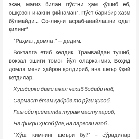
экан, мағиз билан пўстни ҳам қўшиб еб,
ошқозон-ичакни қийнаманг. Пўст барибир хазм
бўлмайди… Соғлиқни асраб-авайлашни одат
қилинг”.
“Раҳмат, домла!” — дедим.
Вокзалга етиб келдик. Трамвайдан тушиб,
вокзал эшиги томон йўл оларканмиз, Воҳид
домла мени ҳайрон қолдириб, яна шеър ўқий
кетдилар:
Хушдирки дами ажал чекиб бодайи ноб,
Сармаст ётам қабрда то рўзи ҳисоб.
Ғавғойи қиёматда турам масту хароб,
На фикри ҳисоб ўла, на парвози азоб..
“Хўш, кимнинг шеъри бу?” – сўрадилар