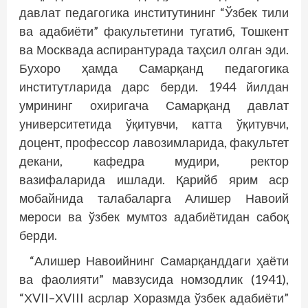
давлат педагогика институтининг “Ўзбек тили
ва адабиёти” факультетини тугатиб, Тошкент
ва Москвада аспирантурада таҳсил олган эди.
Бухоро ҳамда Самарқанд педагогика
институтларида дарс берди. 1944 йилдан
умрининг охиригача Самарқанд давлат
университетида ўқитувчи, катта ўқитувчи,
доцент, профессор лавозимларида, факультет
декани, кафедра мудири, ректор
вазифаларида ишлади. Қарийб ярим аср
мобайнида талабаларга Алишер Навоий
мероси ва ўзбек мумтоз адабиётидан сабоқ
берди.
“Алишер Навоийнинг Самарқанддаги ҳаёти
ва фаолияти” мавзусида номзодлик (1941),
“ХVII–ХVIII асрлар Хоразмда ўзбек адабиёти”