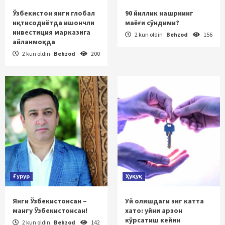
Ўзбекистон янги глобал
90 йиллик нашрнинг
иқтисодиётда ишончли
маёғи сўндими?
инвестиция марказига
2 kun oldin
Behzod
156
айланмоқда
2 kun oldin
Behzod
200
Ғурур
Ҳуқуқ
Янги Ўзбекистонсан –
Уй олишдаги энг катта
мангу Ўзбекистонсан!
хато: уйни арзон
кўрсатиш кейин
2 kun oldin
Behzod
142