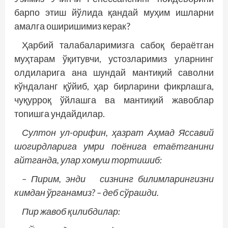
барпо этиш йўлида қандай муҳим ишларни
амалга оширишимиз керак?
Ҳарбий талабаларимизга сабоқ бераётган
муҳтарам ўқитувчи, устозларимиз уларнинг
олдиларига ана шундай мантиқий саволни
кўндаланг қўйиб, ҳар бирларини фикрлашга,
чуқурроқ ўйлашга ва мантиқий жавоблар
топишга ундайдилар.
Султон ул-орифин, ҳазрат Аҳмад Яссавий
шогирдларига умри поёнига етаётганини
айтганда, улар хомуш тортишиб:
– Пирим, энди сизнинг билимларингизни
кимдан ўрганамиз? – деб сўрашди.
Пир жавоб қилибдилар: