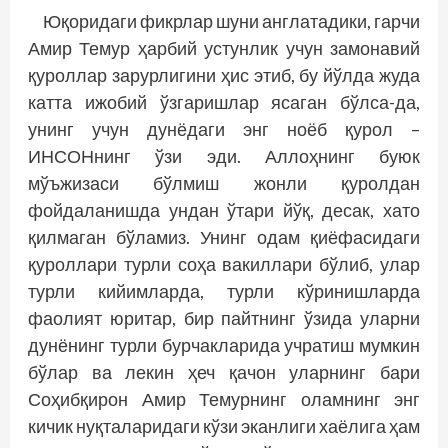
Юқоридаги фикрлар шуни англатадики, гарчи
Амир Темур ҳарбий устунлик учун замонавий
қуроллар зарурлигини ҳис этиб, бу йўлда жуда
катта ижобий ўзгаришлар ясаган бўлса-да,
унинг учун дунё­даги энг ноёб қурол –
ИНСОНнинг ўзи эди. Аллоҳнинг буюк
мўъжизаси бўлмиш жонли қуролдан
фойдаланишда ундан ўтари йўқ, десак, хато
қилмаган бўламиз. Унинг одам қиёфасидаги
қуроллари турли соҳа вакиллари бўлиб, улар
турли ки­йимларда, турли кўринишларда
фаолият юритар, бир пайтнинг ўзида уларни
дунёнинг турли бурчакларида учратиш мумкин
бўлар ва лекин ҳеч қачон уларнинг бари
Соҳибқирон Амир Темурнинг оламнинг энг
кичик нуқталаридаги кўзи эканлиги хаёлига ҳам