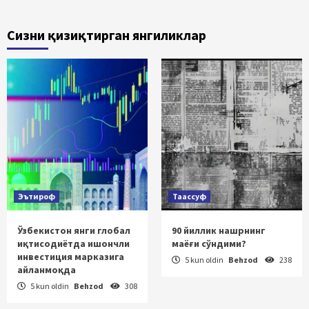
Сизни қизиқтирган янгиликлар
Эътироф
Таассуф
Ўзбекистон янги глобал
90 йиллик нашрнинг
иқтисодиётда ишончли
маёғи сўндими?
инвестиция марказига
5 kun oldin
Behzod
238
айланмоқда
5 kun oldin
Behzod
308