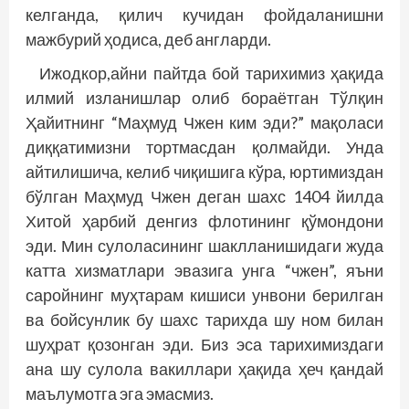
келганда, қилич кучидан фойдаланишни
мажбурий ҳодиса, деб анг­ларди.
Ижодкор,айни пайтда бой тарихимиз ҳақида
илмий изланишлар олиб бораётган Тўлқин
Ҳайитнинг “Маҳмуд Чжен ким эди?” мақоласи
диққатимизни тортмасдан қолмайди. Унда
айтилишича, келиб чиқишига кўра, юртимиздан
бўлган Маҳмуд Чжен деган шахс 1404 йилда
Хитой ҳарбий денгиз флотининг қўмондони
эди. Мин сулоласининг шаклланишидаги жуда
катта хизматлари эвазига унга “чжен”, яъни
саройнинг муҳтарам кишиси унвони берилган
ва бойсунлик бу шахс тарихда шу ном билан
шуҳрат қозонган эди. Биз эса тарихимиздаги
ана шу сулола вакиллари ҳақида ҳеч қандай
маълумотга эга эмасмиз.