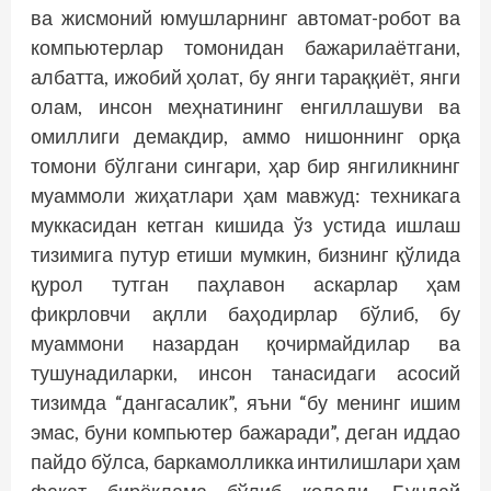
ва жисмоний юмушларнинг автомат-робот ва
компьютерлар томонидан бажарилаётгани,
албатта, ижобий ҳолат, бу янги тараққиёт, янги
олам, инсон меҳнатининг енгиллашуви ва
омиллиги демакдир, аммо нишоннинг орқа
томони бўлгани сингари, ҳар бир янгиликнинг
муаммоли жиҳатлари ҳам мавжуд: техникага
муккасидан кетган кишида ўз устида ишлаш
тизимига путур етиши мумкин, бизнинг қўлида
қурол тутган паҳлавон аскарлар ҳам
фикрловчи ақлли баҳодирлар бўлиб, бу
муаммони назардан қочирмайдилар ва
тушунадиларки, инсон танасидаги асосий
тизимда “дангасалик”, яъни “бу менинг ишим
эмас, буни компьютер бажаради”, деган иддао
пайдо бўлса, баркамолликка интилиш­лари ҳам