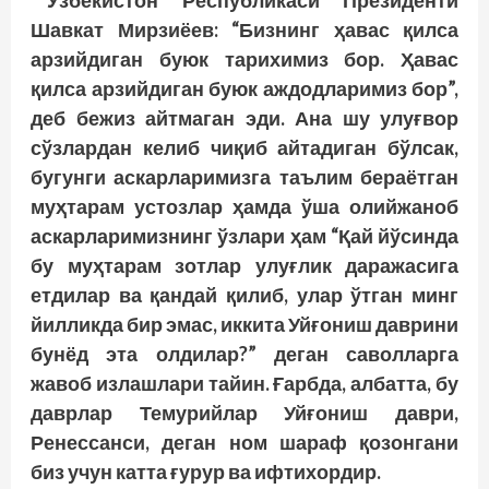
Ўзбекистон Республикаси Президенти
Шавкат Мирзиёев: “Бизнинг ҳавас қилса
арзийдиган буюк тарихимиз бор. Ҳавас
қилса арзийдиган буюк аждодларимиз бор”,
деб бежиз айтмаган эди. Ана шу улуғвор
сўзлардан келиб чиқиб айтадиган бўлсак,
бугунги аскарларимизга таълим бераётган
муҳтарам устозлар ҳамда ўша олийжаноб
аскарларимизнинг ўзлари ҳам “Қай йўсинда
бу муҳтарам зотлар улуғлик даражасига
етдилар ва қандай қилиб, улар ўтган минг
йилликда бир эмас, иккита Уйғониш даврини
бунёд эта олдилар?” деган саволларга
жавоб излашлари тайин. Ғарбда, албатта, бу
даврлар Темурийлар Уйғониш даври,
Ренессанси, деган ном шараф қозонгани
биз учун катта ғурур ва ифтихордир.