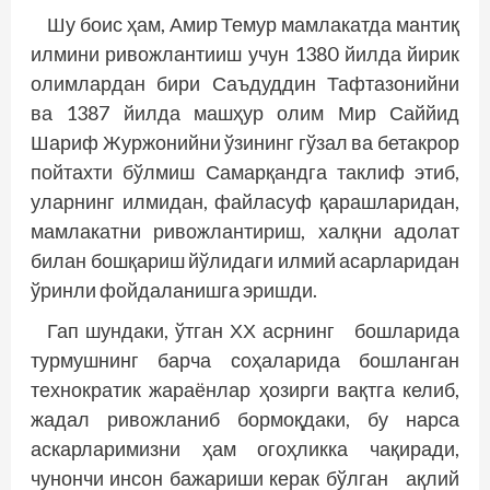
Шу боис ҳам, Амир Темур мамлакатда мантиқ
илмини ривожлантииш учун 1380 йилда йирик
олимлардан бири Саъдуддин Тафтазонийни
ва 1387 йилда машҳур олим Мир Саййид
Шариф Журжонийни ўзининг гўзал ва бетакрор
пойтахти бўлмиш Самарқандга таклиф этиб,
уларнинг илмидан, файласуф қарашларидан,
мамлакатни ривожлантириш, халқни адолат
билан бошқариш йўлидаги илмий асарларидан
ўринли фойдаланишга эришди.
Гап шундаки, ўтган ХХ асрнинг бошларида
турмушнинг барча соҳаларида бошланган
технократик жараёнлар ҳозирги вақтга келиб,
жадал ривож­ланиб бормоқдаки, бу нарса
аскарларимизни ҳам огоҳликка чақиради,
чунончи инсон бажариши керак бўлган ақлий