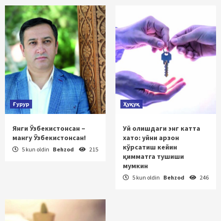
Ғурур
Ҳуқуқ
Янги Ўзбекистонсан –
Уй олишдаги энг катта
мангу Ўзбекистонсан!
хато: уйни арзон
кўрсатиш кейин
5 kun oldin
Behzod
215
қимматга тушиши
мумкин
5 kun oldin
Behzod
246