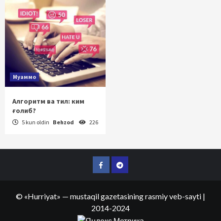
Муаммо
Алгоритм ва тил: ким
ғолиб?
5 kun oldin
Behzod
226
Facebook
Telegram
©
«Hurriyat»
— mustaqil gazetasining rasmiy veb-sayti
|
2014-2024