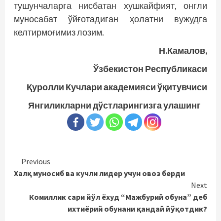
тушунчаларга нисбатан хушкайфият, онгли
муносабат ўйғотадиган ҳолатни вужудга
келтирмоғимиз лозим.
Н.Камалов,
Ўзбекистон Республикаси
Қуролли Кучлари академияси ўқитувчиси
Янгиликларни дўстларингизга улашинг
Continue
Previous
Халқ муносиб ва кучли лидер учун овоз берди
Reading
Next
Комиллик сари йўл ёхуд “Мажбурий обуна” деб
ихтиёрий обунани қандай йўқотдик?