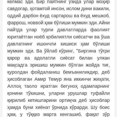
келмас эди. Бир пайтнинг ўзида улар моҳир
савдогар, ҳотамтой инсон, ислом дини вакили,
оддий дарбон ёхуд сартарош ва ёхуд мешкоб,
фаррош, новвой ҳам бўлиши мумкин эди. Айни
пайтда улар турли давлатларда фаолият
юритаётган ноёб қобилиятли сиё­сатчи ва ўша
давлатнинг ишончли кишиси ҳам бўлиши
мумкин эди. Ва ўйлаб кўринг, “Биргина тўғри
қарор ва адолатли сиёсат билан улкан
мақсадга эришиш мумкин бўлган жойда тиғ,
қуролдан фойдаланиш бемъаниликдир, деб
ҳисоблаган Амир Темур яна иккинчи жиҳати,
Аллоҳ таоло яратган бегуноҳ одамларнинг
қонини тўкишни, уларни урушлар туфайли
қирилиб кетишларини ортиқча деб ҳисоблар
ҳамда буни хиёнат ўрнида кўрарди. Шу боис
ҳам, у тўққиз марта кенгашиб, фақат зўр