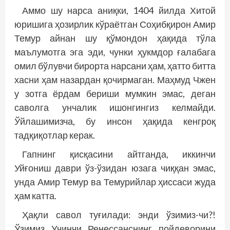
Аммо шу нарса аниқки, 1404 йилда Хитой
юришига ҳозирлик кўраётган Соҳибқирон Амир
Темур айнан шу қўмондон ҳақида тўла
маълумотга эга эди, чунки ҳукмдор ғалабага
омил бўлувчи бирорта нарсани ҳам, ҳатто битта
хасни ҳам назардан қочирмаган. Маҳмуд Чжен
у зотга ёрдам бериши мумкин эмас, деган
саволга унчалик ишонгингиз келмайди.
Ўйлашимизча, бу инсон ҳақида кенгроқ
тадқиқотлар керак.
Гапнинг қисқасини айтганда, иккинчи
Уйғониш даври ўз-ўзидан юзага чиққан эмас,
унда Амир Темур ва Темурийлар ҳиссаси жуда
ҳам катта.
Ҳақли савол туғилади: энди ўзимиз-чи?!
Ўзимиз Учинчи Ренессанснинг пойдеворини