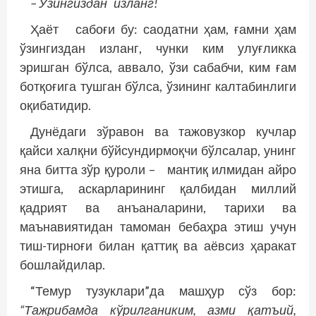
– Ўзингиздан изланг!
Ҳаёт сабоғи бу: саодатни ҳам, ғамни ҳам
ўзингиздан изланг, чунки ким улуғликка
эришган бўлса, аввало, ўзи сабабчи, ким ғам
ботқоғига тушган бўлса, ўзининг калтабинлиги
оқибатидир.
Дунёдаги зўравон ва тажовузкор кучлар
қайси халқни бўйсундирмоқчи бўлсалар, унинг
яна битта зўр қуроли – мантиқ илмидан айро
этишга, аскарларининг қалбидан миллий
қадрият ва анъаналарини, тарихи ва
маънавиятидан тамоман бебаҳра этиш учун
тиш-тирноғи билан қаттиқ ва аёвсиз ҳаракат
бошлайдилар.
“Темур тузуклари”да машҳур сўз бор:
“Тажрибамда кўрилганиким, азми қатъий,