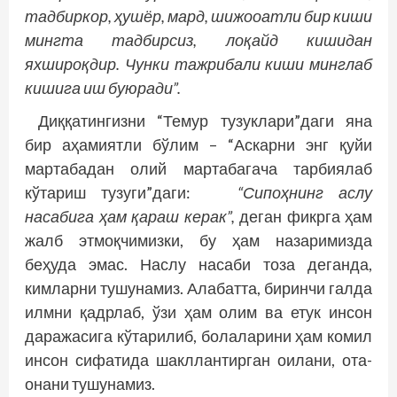
тадбиркор, ҳушёр, мард, шижооатли бир киши
мингта тадбирсиз, лоқайд кишидан
яхшироқдир. Чунки тажрибали киши минглаб
кишига иш буюради”.
Диққатингизни “Темур тузуклари”даги яна
бир аҳамиятли бўлим – “Аскарни энг қуйи
мартабадан олий мартабагача тарбиялаб
кўтариш тузуги”даги:
“Сипоҳнинг аслу
насабига ҳам қараш керак”,
деган фикрга ҳам
жалб этмоқчимизки, бу ҳам назаримизда
беҳуда эмас. Наслу насаби тоза деганда,
кимларни тушунамиз. Алабатта, биринчи галда
илмни қадрлаб, ўзи ҳам олим ва етук инсон
даражасига кўтарилиб, болаларини ҳам комил
инсон сифатида шакллантирган оилани, ота-
онани тушунамиз.