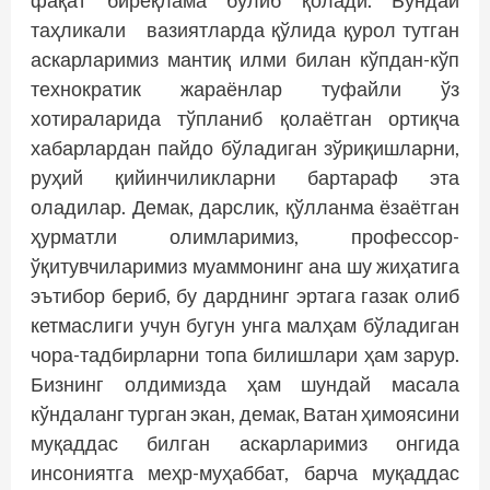
фақат бирёқлама бўлиб қолади. Бундай
таҳликали вазиятларда қўлида қурол тутган
аскарларимиз мантиқ илми билан кўпдан-кўп
технократик жараёнлар туфайли ўз
хотираларида тўпланиб қолаётган ортиқча
хабарлардан пайдо бўладиган зўриқишларни,
руҳий қийинчиликларни бартараф эта
оладилар. Демак, дарслик, қўлланма ёзаётган
ҳурматли олимларимиз, профессор-
ўқитувчиларимиз муаммонинг ана шу жиҳатига
эътибор бериб, бу дарднинг эртага газак олиб
кетмаслиги учун бугун унга малҳам бўладиган
чора-тадбирларни топа билишлари ҳам зарур.
Бизнинг олдимизда ҳам шундай масала
кўндаланг турган экан, демак, Ватан ҳимоясини
муқаддас билган аскарларимиз онгида
инсониятга меҳр-муҳаббат, барча муқаддас