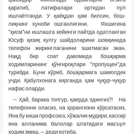
қаратиб, латифалари ортидан пул
ишлаётганди. У қаёқдан ҳам билсин, бош­
лиқнинг хуноби ошганлигини. Яхшигина
“қисм”ни ишлашга кейинги пайтда одатланган
Юсуф қизиқ кулгу шайдоларини шовқинида
телефон жиринглаганини эшитмаган экан.
Нақд бир соат давомида бошқарма
ходимларининг қўнғироқлари “пропущен”да
турибди. Буни кўриб, бошқармага шамолдек
учди. Қабулхонага кирганда ҳам чуқур-чуқур
нафас оларди.
— Ҳай, барака топгур, қаерда эдингиз?! На
телефонни оласиз, на қорангизни кўрсатасиз.
Яна бу киши профсоюз, хўжалик мудири, кассир
яна алланима балолар штатидаги масъул
ходим эмиш, — деди котиба.