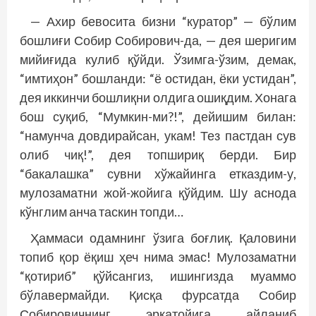
— Ахир бевосита бизни “куратор” — бўлим
бошлиғи Собир Собирович-да, — дея шеригим
мийиғида кулиб қўйди. Ўзимга-ўзим, демак,
“имтиҳон” бош­ланди: “ё остидан, ёки устидан”,
дея иккинчи бошлиқни олдига ошиқдим. Хонага
бош суқиб, “Мумкин-ми?!”, де­йишим билан:
“намунча довдирайсан, укам! Тез пастдан сув
олиб чиқ!”, дея топшириқ берди. Бир
“бакалашка” сув­ни хўжайинга етказдим-у,
мулозаматни жой-жойига қўйдим. Шу аснода
кўнглим анча таскин топди…
Ҳаммаси одамнинг ўзига боғлиқ. Қаловини
топиб қор ёқиш ҳеч нима эмас! Мулозаматни
“қотириб” қўйсангиз, ишингизда муаммо
бўлавермайди. Қисқа фурсатда Собир
Собировичнинг эркатойига айланиб