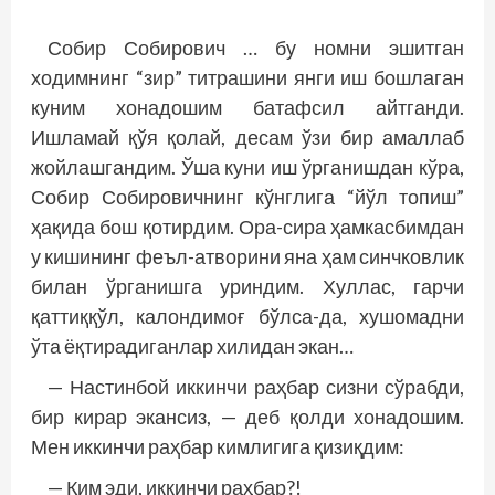
Собир Собирович … бу номни эшитган
ходимнинг “зир” титрашини янги иш бошлаган
куним хонадошим батафсил айтганди.
Ишламай қўя қолай, десам ўзи бир амаллаб
жойлашгандим. Ўша куни иш ўрганишдан кўра,
Собир Собировичнинг кўнглига “йўл топиш”
ҳақида бош қотирдим. Ора-сира ҳамкасбимдан
у кишининг феъл-атворини яна ҳам синчковлик
билан ўрганишга уриндим. Хуллас, гарчи
қаттиққўл, калондимоғ бўлса-да, хушомадни
ўта ёқтирадиганлар хилидан экан…
— Настинбой иккинчи раҳбар сизни сўрабди,
бир кирар экансиз, — деб қолди хонадошим.
Мен иккинчи раҳбар кимлигига қизиқдим:
— Ким эди, иккинчи раҳбар?!