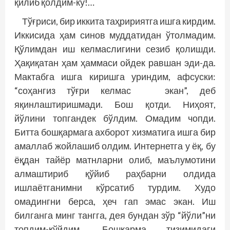
қилиб қолдим-ку!…
Тўғриси, бир иккита таҳририятга ишга кирдим.
Иккисида ҳам синов муддатидан ўтолмадим.
Қўлимдан иш келмаслигини сезиб қолишди.
Ҳақиқатан ҳам ҳаммаси ойдек равшан эди-да.
Мактабга ишга киришга уриндим, афсуски:
“соҳангиз тўғри келмас экан”, деб
яқинлаштиришмади. Бош қотди. Ниҳоят,
йўлини топгандек бўлдим. Омадим чопди.
Битта бошқармага ахборот хизматига ишга бир
амаллаб жойлашиб олдим. Интернетга у ёқ, бу
ёқдан тайёр матнларни олиб, маълумотини
алмаштириб қўйиб раҳбарни олдида
ишлаётганимни кўрсатиб турдим. Худо
омадингни берса, ҳеч гап эмас экан. Иш
билганга минг тангга, дея бундан зўр “йўли”ни
топдим-қўйдим. Бошқарма тизимидаги