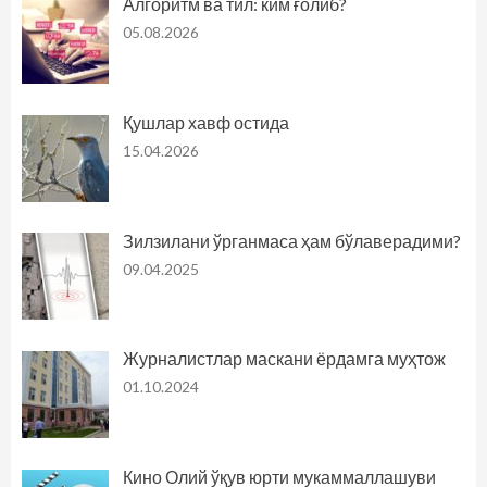
Алгоритм ва тил: ким ғолиб?
05.08.2026
Қушлар хавф остида
15.04.2026
Зилзилани ўрганмаса ҳам бўлаверадими?
09.04.2025
Журналистлар маскани ёрдамга муҳтож
01.10.2024
Кино Олий ўқув юрти мукаммаллашуви