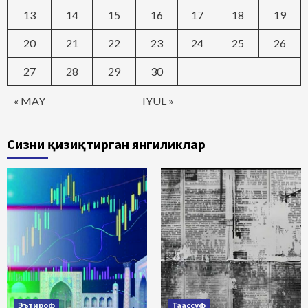
13
14
15
16
17
18
19
20
21
22
23
24
25
26
27
28
29
30
« MAY
IYUL »
Сизни қизиқтирган янгиликлар
Эътироф
Таассуф