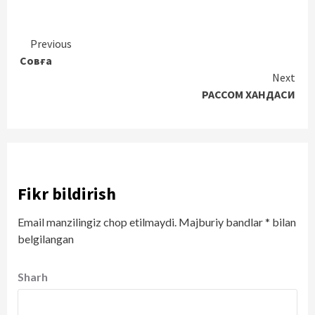
Continue
Previous
Совға
Reading
Next
РАССОМ ХАНДАСИ
Fikr bildirish
Email manzilingiz chop etilmaydi.
Majburiy bandlar
*
bilan
belgilangan
Sharh