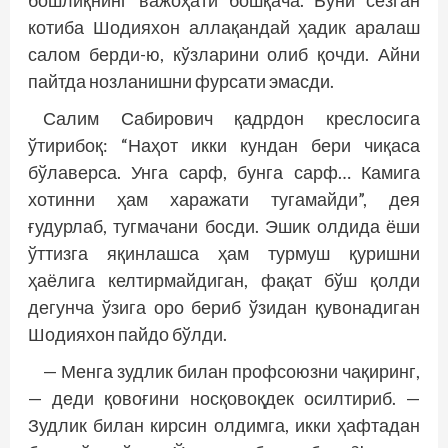
бошлиқнинг важоҳати бош­қача. Буни сезган
котиба Шодияхон аллақандай ҳадик аралаш
салом берди-ю, кўзларини олиб қочди. Айни
пайтда нозланишни фурсати эмасди.
Салим Сабирович қадрдон креслосига
ўтирибоқ: “Наҳот икки кундан бери чиқаса
бўлаверса. Унга сарф, бунга сарф… Камига
хотинни ҳам харажати тугамайди”, дея
ғудурлаб, тугмачани босди. Эшик олдида ёши
ўттизга яқинлашса ҳам турмуш қуришни
ҳаёлига келтирмайдиган, фақат бўш қолди
дегунча ўзига оро бериб ўзидан қувонадиган
Шодияхон пайдо бўлди.
— Менга зудлик билан профсоюзни чақиринг,
— деди қовоғини носқовоқдек осилтириб. —
Зудлик билан кирсин олдимга, икки ҳафтадан