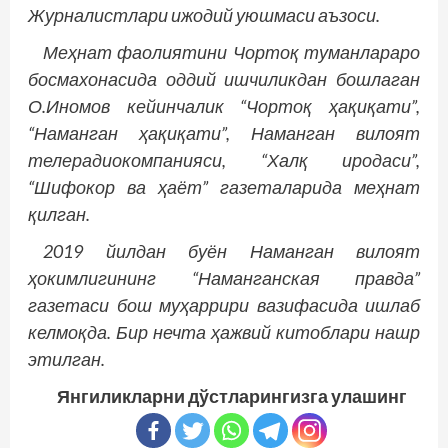
Журналистлари ижодий уюшмаси аъзоси.
Меҳнат фаолиятини Чортоқ туманлараро
босмахонасида оддий ишчиликдан бошлаган
О.Иномов кейинчалик “Чортоқ ҳақиқати”,
“Наманган ҳақиқати”, Наманган вилоят
телерадиокомпанияси, “Халқ иродаси”,
“Шифокор ва ҳаёт” газеталарида меҳнат
қилган.
2019 йилдан буён Наманган вилоят
ҳокимлигининг “Наманганская правда”
газетаси бош муҳаррири вазифасида ишлаб
келмоқда. Бир неч­та ҳажвий китоблари нашр
этилган.
Янгиликларни дўстларингизга улашинг