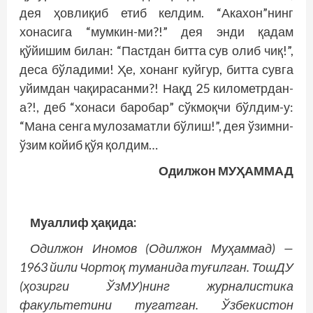
дея ҳовлиқиб етиб келдим. “Акахон”нинг
хонасига “мумкин-ми?!” дея энди қадам
қўйишим билан: “Пастдан битта сув олиб чиқ!”,
деса бўладими! Ҳе, хонанг куйгур, битта сувга
уйимдан чақирасанми?! Нақд 25 километрдан-
а?!, деб “хонаси баробар” сўкмоқчи бўлдим-у:
“Мана сенга мулозаматли бўлиш!”, дея ўзимни-
ўзим койиб қўя қолдим…
Одилжон МУҲАММАД
Муаллиф ҳақида:
Одилжон Иномов (Одилжон Муҳаммад) —
1963 йили Чортоқ туманида туғилган. ТошДУ
(ҳозирги ЎзМУ)нинг журналистика
факультетини тугатган. Ўзбекистон