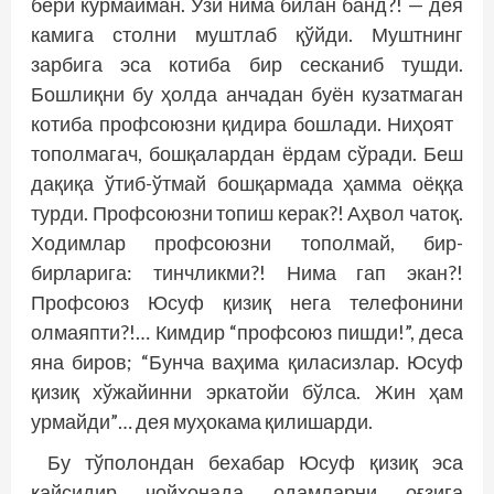
бери кўрмайман. Ўзи нима билан банд?! — дея
камига столни муштлаб қўйди. Муштнинг
зарбига эса котиба бир сесканиб тушди.
Бошлиқни бу ҳолда анчадан буён кузатмаган
котиба профсоюзни қидира бош­лади. Ниҳоят
тополмагач, бошқалардан ёрдам сўради. Беш
дақиқа ўтиб-ўтмай бошқармада ҳамма оёққа
турди. Профсоюзни топиш керак?! Аҳвол чатоқ.
Ходимлар профсоюзни тополмай, бир-
бирларига: тинчликми?! Нима гап экан?!
Профсоюз Юсуф қизиқ нега телефонини
олмаяпти?!… Кимдир “профсоюз пишди!”, деса
яна биров; “Бунча ваҳима қиласизлар. Юсуф
қизиқ хўжайинни эркатойи бўлса. Жин ҳам
урмайди”… дея муҳокама қилишарди.
Бу тўполондан бехабар Юсуф қизиқ эса
қайсидир чойхонада одамларни оғзига