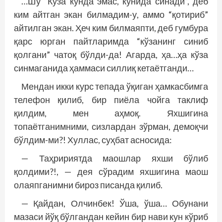
…Шу “Кўза кунда эмас, кунида синади”, деб
ким айтган экан билмадим-у, аммо “қотириб”
айтилган экан. Ҳеч ким билмаяпти, деб гумбура
қарс юрган пайт­ларимда “кўзанинг синиб
қолгани” чатоқ бўлди-да! Агарда, ҳа…ҳа кўза
синмаганида ҳаммаси силлиқ кетаётганди…
Мендан икки курс тепада ўқиган ҳамкасбимга
телефон қилиб, бир пиёла чойга таклиф
қилдим, мен аҳмоқ. Яхшигина
топаётганимними, сизлардан зўрман, демоқчи
бўлдим-ми?! Хуллас, суҳбат асносида:
— Таҳририятда маошлар яхши бўлиб
қолдими?!, — дея сўрадим яхшигина маош
олаяпганимни бироз писанда қилиб.
— Қайдан, Олчинбек! Ўша, ўша… Обунани
мазаси йўқ бўлгандан кейин бир нави кун кўриб