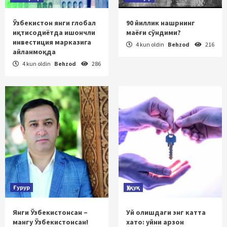
Ўзбекистон янги глобал
90 йиллик нашрнинг
иқтисодиётда ишончли
маёғи сўндими?
инвестиция марказига
4 kun oldin
Behzod
216
айланмоқда
4 kun oldin
Behzod
286
Ғурур
Ҳуқуқ
Янги Ўзбекистонсан –
Уй олишдаги энг катта
мангу Ўзбекистонсан!
хато: уйни арзон