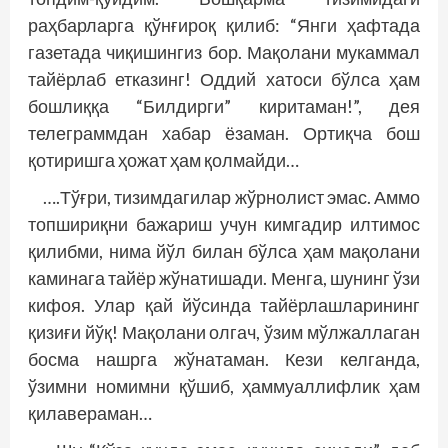
раҳбарларга қўнғироқ қилиб: “Янги ҳафтада
газетада чиқишингиз бор. Мақолани мукаммал
тайёрлаб етказинг! Оддий хатоси бўлса ҳам
бошлиққа “Билдирги” киритаман!”, дея
телеграммдан хабар ёзаман. Ортиқча бош
қотиришга ҳожат ҳам қолмайди…
….Тўғри, тизимдагилар жўрнолист эмас. Аммо
топшириқни бажариш учун кимгадир илтимос
қилибми, нима йўл билан бўлса ҳам мақолани
каминага тайёр жўнатишади. Менга, шунинг ўзи
кифоя. Улар қай йўсинда тайёрлашларининг
қизиғи йўқ! Мақолани олгач, ўзим мўлжаллаган
босма нашрга жўнатаман. Кези келганда,
ўзимни номимни қўшиб, ҳаммуаллифлик ҳам
қилавераман…