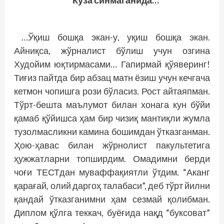
“Кўза синмаганида…”
…Ўқиш бошқа экан-у, уқиш бошқа экан.
Айниқса, жўрналист бўлиш учун озгина
Худойим юқтирмасами… Гапирмай қўяверинг!
Тиғиз пайтда бир абзац матн ёзиш учун кечгача
кетмон чопишга рози бўласиз. Рост айтаяпман.
Тўрт-бешта маълумот билан хонага кун бўйи
қамаб қўйишса ҳам бир чизиқ мантиқли жумла
тузолмасликни камина бошимдан ўтказганман.
Ҳою-ҳавас билан жўрнолист пакультетига
ҳужжатларни топширдим. Омадимни берди
чоғи ТЕСТдан муваффақиятли ўтдим. “Аканг
қарағай, олий даргоҳ талабаси”, деб тўрт йилни
қандай ўтказганимни ҳам сезмай қолибман.
Дип­лом қўлга теккач, буёғида нақд “буксоват”