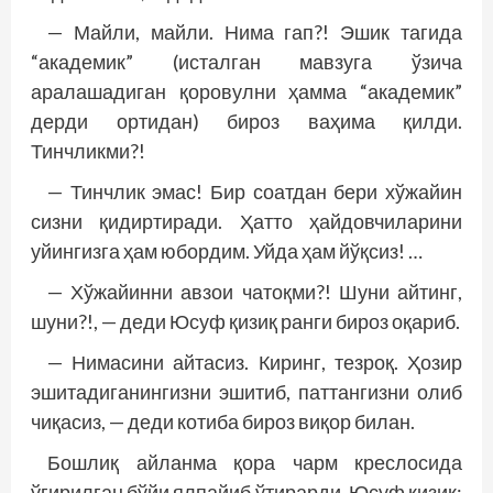
— Майли, майли. Нима гап?! Эшик тагида
“академик” (исталган мавзуга ўзича
аралашадиган қоровулни ҳамма “академик”
дерди ортидан) бироз ваҳима қилди.
Тинчликми?!
— Тинчлик эмас! Бир соатдан бери хўжайин
сизни қидиртиради. Ҳатто ҳайдовчиларини
уйингизга ҳам юбордим. Уйда ҳам йўқсиз! …
— Хўжайинни авзои чатоқми?! Шуни айтинг,
шуни?!, — деди Юсуф қизиқ ранги бироз оқариб.
— Нимасини айтасиз. Киринг, тезроқ. Ҳозир
эшитадиганингизни эшитиб, паттангизни олиб
чиқасиз, — деди котиба бироз виқор билан.
Бошлиқ айланма қора чарм креслосида
ўгирилган бўйи ялпайиб ўтирарди. Юсуф қизиқ: