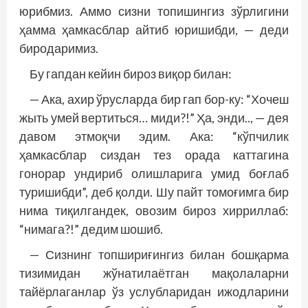
юрибмиз. Аммо сизни топишингиз зўрлигини
ҳамма ҳамкасблар айтиб юришибди, — деди
биродаримиз.
Бу гапдан кейин бироз виқор билан:
— Ака, ахир ўрусларда бир гап бор-ку: “Хочеш
жыть умей вертиться… миди?!” Ҳа, энди.., — дея
давом этмоқчи эдим. Ака: “кўпчилик
ҳамкасблар сиздан тез орада каттагина
гонорар ундириб олиш­ларига умид боғлаб
туришибди”, деб қолди. Шу пайт томоғимга бир
нима тиқилгандек, овозим бироз хирриллаб:
“нимага?!” дедим шошиб.
— Сизнинг топшириғингиз билан бош­қарма
тизимидан жўнатилаётган мақолаларни
тайёрлаганлар ўз услубларидан ижодларини