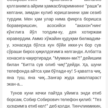
қолганимга айрим ҳамкасбларимниннг “рашк”и
келгани, зимдан кулиб юришганини ҳам сезиб
турдим. Мен ҳам улар нима фикрга боришса
бораверишсин, асосийси “акахон”нинг
кўнглига йўл топдим-ку, дея хотиржам
юравердим. Аммо хўжайин қудуқми билмадим-
у, хонасида бўлса кун бўйи икки-уч бор сув
сўраши бироз ҳиқилдоғимга келганди. Албатта
хонасига чақиртиради. “Мумкин-ми?!” дейишим
билан “Битта сув олиб чиқ!”дейди. Ҳа, шуни
телефонда айтса ҳам бўлади-ку! 5-қаватга чиқ,
яна туш, яна чиқ…Занғар жуда амалпараст
экан-а…
Тунов куни кечки пайтда уйимга энди етиб
борсам, Собир Собирович телефон қилиб: “Тез
ҳузуримга етиб кел!” деб қолди. Тинчликмикин,