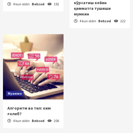
кўрсатиш кейин
4 kun oldin
Behzod
192
қимматга тушиши
мумкин
4 kun oldin
Behzod
222
Муаммо
Алгоритм ва тил: ким
ғолиб?
4 kun oldin
Behzod
206