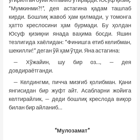
“Мумкинми?!”, дея астагина қадам ташлаб
кирди. Бошлиқ жавоб ҳам қилмади, у томонга
ҳатто креслосини ҳам бурмади. Бу ҳолдан
Юсуф қизиқни янада ваҳима босди. Яшин
тезлигида хаёлидан: “Финишга етиб келибман,
шекилли!” деган ўй ҳам ўтди. Яна астагина:
— Хўжайин, шу бир оз…, — дея
довдираётганди.
— Келдингми, пичча мизғиб қолибман. Қани
янгисидан бир жуфт айт. Асабларни жойига
келтирайлик, — деди бош­лиқ креслода виқор
билан бир айланиб…
“Мулозамат”