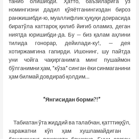
таниб олишибди. Ҳатто, баъзиларига ўз
номингизни дадил қўяётганингиздан бироз
ранжишибди-ю, муаллифлик ҳуқуқи доирасида
биратўла каттароқ қилиб йиғиб оламиз, деган
ниятда юришибди-да. Бу — биз қалам аҳлини
тилида гонорар, дейилади-ку!, — дея
хотиржамгина гапирди. Ишонинг, шу пайт­­да
уни чойга чақирганимга минг пушаймон
бўлганимни ҳам, “кўза” синган ёки синмаганини
ҳам билмай довдираб қолдим…
“Янгисидан борми?!”
Табиатан ўта жиддий ва талабчан, қатттиққўл,
харажатни кўп ҳам хушламайдиган