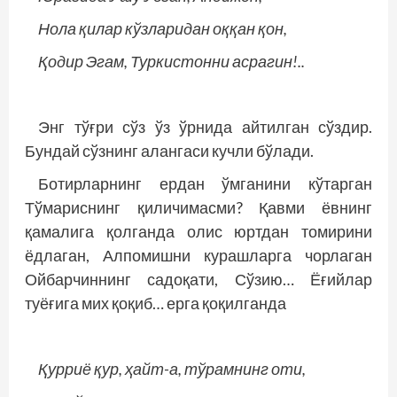
Нола қилар кўзларидан оққан қон,
Қодир Эгам, Туркистонни асрагин!..
Энг тўғри сўз ўз ўрнида айтилган сўздир.
Бундай сўзнинг алангаси кучли бўлади.
Ботирларнинг ердан ўмганини кўтарган
Тўмариснинг қиличимасми? Қавми ёвнинг
қамалига қолганда олис юртдан томирини
ёдлаган, Алпомишни курашларга чорлаган
Ойбарчиннинг садоқати, Сўзию… Ёғийлар
туёғига мих қоқиб… ерга қоқилганда
Қурриё қур, ҳайт-а, тўрамнинг оти,