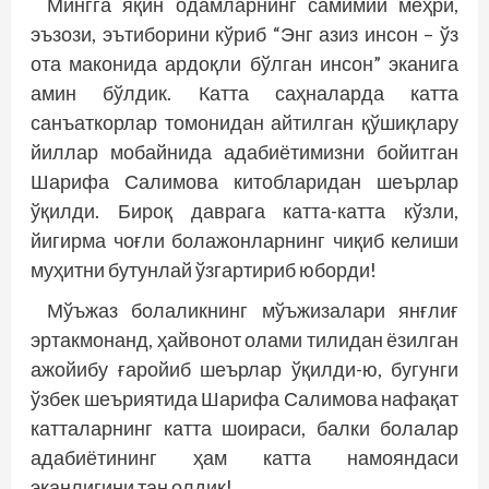
Мингга яқин одамларнинг самимий меҳри,
эъзози, эътиборини кўриб “Энг азиз инсон – ўз
ота маконида ардоқли бўлган инсон” эканига
амин бўлдик. Катта саҳналарда катта
санъаткорлар томонидан айтилган қўшиқлару
йиллар мобайнида адабиётимизни бойитган
Шарифа Салимова китобларидан шеърлар
ўқилди. Бироқ даврага катта-катта кўзли,
йигирма чоғли болажонларнинг чиқиб келиши
муҳитни бутунлай ўзгартириб юборди!
Мўъжаз болаликнинг мўъжизалари янғлиғ
эртакмонанд, ҳайвонот олами тилидан ёзилган
ажойибу ғаройиб шеърлар ўқилди-ю, бугунги
ўзбек шеъриятида Шарифа Салимова нафақат
катталарнинг катта шоираси, балки болалар
адабиётининг ҳам катта намояндаси
эканлигини тан олдик!