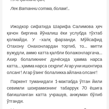
Лек Ватанни сотма, болам!..
Ижодкор сифатида Шарифа Салимова ҳеч
қачон биргина йўналиш ёки услубда тўхтаб
қолмайди. У –халқ фарзанди. Мўйсафид
Отахону Онахонлардан тортиб, то… митти
вужудли, аммо катта қалбли болажонларгача…
Ахир болаликнинг дунёсида ҳамма нарса
катта… ҳамма нарса сеҳрли! Агар уни ишонтира
олсанг! Агар ўзинг болаликка айлана олсанг!
Паркент туманидаги 1-мактабда ўтган йили
севимли шоирамизнинг табаррук 70 ёшига
бағишланган катта учрашув, анжуман бўлиб
ўтганди.