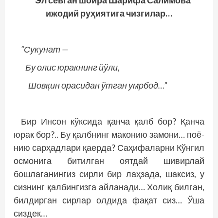
Эл севган шоира Шарифа Салимова
ижодий руҳиятига чизгилар…
“Сукунат —
Бу олис юракнинг йўли,
Шовқин орасидан ўтган умрбод…”
Бир Инсон кўксида қанча қалб бор? Қанча
юрак бор?.. Бу қалбнинг маконию замони… поё­
нию сарҳадлари қаерда? Саҳифаларни Кўнгил
осмонига битилган оятдай шивирлай
бошлаганингиз сирли бир лаҳзада, шаксиз, у
сизнинг қалбингизга айланади… Холиқ билган,
билдирган сирлар олдида фақат сиз… Ўша
сиздек…