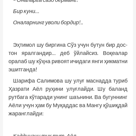
Бир куни…
Оналарнинг уволи бордир!..
Эҳтимол шу биргина Сўз учун бутун бир дос­
тон яралгандир… деб ўйлайсиз. Воқеалар
оралаб шу кўҳна ривоят ичидаги янги ҳикматни
эшитганда!
Шарифа Салимова шу улуғ маснадда туриб
Ҳазрати Аёл руҳини улуғлайди. Шу баланд
рутбага кўтаради унинг шаънини. Ва бугуннинг
Аёли учун ҳам бу Муқаддас ва Мангу қўшиқдай
жаранглайди:
Қаддингни тик тут, Аёл,