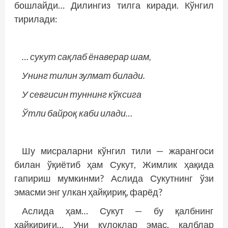
бошлайди… Дилингиз тилга киради. Кўнгил
тирилади:
… сукут сақлаб ёнаверар шам,
Унинг тилин зулмат билади.
У севгисин туннинг кўксига
Ўтли байроқ каби илади…
Шу мисраларни кўнгил тили — жарангоси
билан ўқиётиб ҳам Сукут, Жимлик ҳақида
гапириш мумкинми? Аслида Сукутнинг ўзи
эмасми энг улкан ҳайқириқ, фарёд?
Аслида ҳам… Сукут — бу қалбнинг
ҳайқириғи… Уни қулоқлар эмас, қалблар