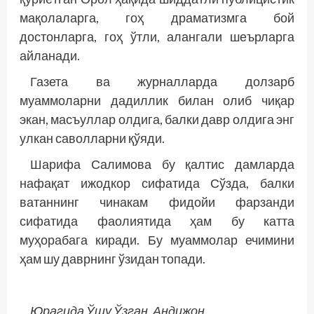
мақолаларга, гоҳ драматизмга бой
достонларга, гоҳ ўтли, алангали шеърларга
айланади.
Газета ва журналларда долзарб
муаммоларни дадиллик билан олиб чиқар
экан, масъуллар олдига, балки давр олдига энг
улкан саволларни қўяди.
Шарифа Салимова бу қалтис дамларда
нафақат ижодкор сифатида Сўзда, балки
ватаннинг чинакам фидойи фарзанди
сифатида фао­лиятида ҳам бу катта
муҳорабага киради. Бу муаммолар ечимини
ҳам шу даврнинг ўзидан топади.
Юрагида Ўшу Ўзган, Андижон,