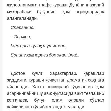
жиловланмаган нафс кураши. Дунёнинг азалий
муҳорабаси бугуннинг ҳам оғриқларидек
алангаланади.
Спарганис:
– Онажон,
Мен ерга қулоқ тутяпман,
Ернинг ҳам юраги бор экан,Она!..
Достон кучли характерлар, қарашлар
зиддияти, кураши кечаётган драматик саҳнага
айланади. Ҳатто шивирлаб ўқисангиз ҳам
асарнинг айни шу авж нуқтасида вақт тезлашиб
кетгандек, бутун олам оловли сўзлар
ҳайқириғига тўлиб кетгандек туюлади.