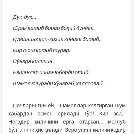
Дук-дук…
Юрак кетиб борар боқий дунёга,
Қуёшнинг қип-қизил қонига ботиб.
Кир тош қотиб турар.
Сўнгра қиличин
Ёвшанлар ичига юборди отиб.
Шамол югуради ҳўнграб, ҳаллослаб…
Сочларингни ёй… шамоллар келтирган шум
хабардан осмон ёрилади гўё! Кир эса…
Негадир қиличини ерга отаркан… мағлуб
бўлганини ҳис қилади. Зеро унинг қиличи қодир