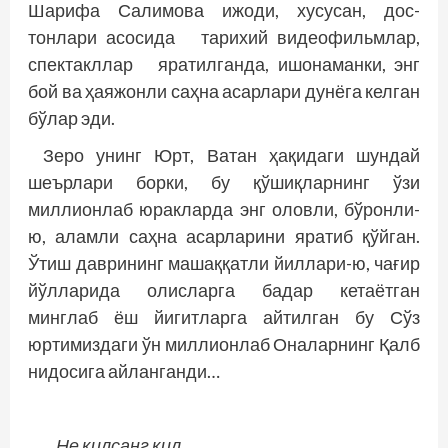
Шарифа Салимова ижоди, хусусан, дос­
тонлари асосида тарихий видеофильмлар,
спектакллар яратилганда, ишонаманки, энг
бой ва ҳаяжонли саҳна асарлари дунёга келган
бўлар эди.
Зеро унинг Юрт, Ватан ҳақидаги шундай
шеърлари борки, бу қўшиқларнинг ўзи
миллионлаб юракларда энг оловли, бўронли-
ю, аламли саҳна асарларини яратиб қўйган.
Ўтиш даврининг машаққатли йиллари-ю, чағир
йўлларида олисларга бадар кетаётган
минглаб ёш йигитларга айтилган бу Сўз
юртимиздаги ўн миллионлаб Оналарнинг Қалб
нидосига айланганди…
…Не қилсанг қил,