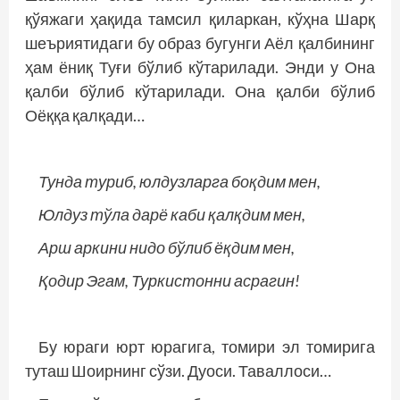
қўяжаги ҳақида тамсил қиларкан, кўҳна Шарқ
шеъ­риятидаги бу образ бугунги Аёл қалбининг
ҳам ёниқ Туғи бўлиб кўтарилади. Энди у Она
қалби бўлиб кўтарилади. Она қалби бўлиб
Оёққа қалқади…
Тунда туриб, юлдузларга боқдим мен,
Юлдуз тўла дарё каби қалқдим мен,
Арш аркини нидо бўлиб ёқдим мен,
Қодир Эгам, Туркистонни асрагин!
Бу юраги юрт юрагига, томири эл томирига
туташ Шоирнинг сўзи. Дуоси. Таваллоси…