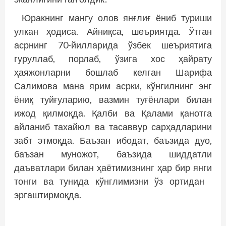
Юракнинг мангу олов янғлиғ ёниб туриши
улкан ҳодиса. Айниқса, шеъриятда. Ўтган
асрнинг 70-йилларида ўзбек шеъриятига
гуруллаб, порлаб, ўзига хос ҳайрату
ҳаяжонларни бошлаб келган Шарифа
Салимова мана ярим асрки, кўнгилнинг энг
ёниқ туйғуларию, вазмин туғёнлари билан
ижод қилмоқда. Қалби ва Қалами қанотга
айланиб тахайюл ва тасаввур сарҳадларини
забт этмоқда. Баъзан ибодат, баъзида дуо,
баъзан муножот, баъзида шиддатли
даъватлари билан ҳаётимизнинг ҳар бир янги
тонги ва тунида кўнглимизни ўз ортидан
эргаштирмоқда.