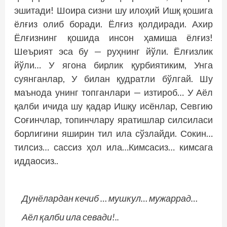
эшитади! Шоира сизни шу илоҳий Ишқ қошига
ёлғиз олиб боради. Ёлғиз қолдиради. Ахир
Ёлғизнинг қошида инсон ҳамиша ёлғиз!
Шеърият эса бу — руҳнинг йўли. Ёлғизлик
йўли… У ягона бирлик қурбиятиким, Унга
суянганлар, У билан қуд­ратли бўлгай. Шу
маънода унинг топганлари — изтироб… У Аёл
қалби ичида шу қадар Ишқу исёнлар, Севгию
Соғинчлар, топинчлару яратишлар силсиласи
борлигини яширин тил ила сўзлайди. Сокин…
тилсиз… сассиз ҳол ила…Кимсасиз… кимсага
иддаосиз..
Дунёлардан кечиб … мушкул… мужаррад…
Аёл қалби ила севади!..