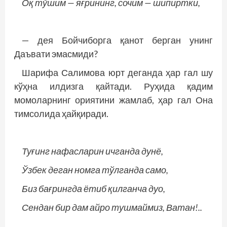
Оқ тўшим — яғрининг, сочим — шипиртки,
— дея Бойчиборга қанот берган унинг
Даъвати эмасмиди?
Шарифа Салимова юрт деганда ҳар гал шу
кўҳна илдизга қайтади. Руҳида қадим
момоларнинг ориятини жамлаб, ҳар гал Она
тимсолида ҳайқиради.
Туғинг нафасларин ичганда дунё,
Ўзбек деган номга тўлганда само,
Биз бағрингда ётиб қилганча дуо,
Сендан бир дам айро тушмаймиз, Ватан!..