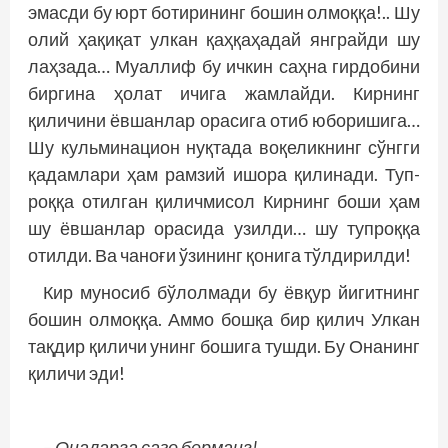
эмасди бу юрт ботирининг бошин олмоққа!.. Шу
олий ҳақиқат улкан қаҳқаҳадай янграйди шу
лаҳзада… Муаллиф бу ичкин саҳна гирдобини
биргина ҳолат ичига жамлайди. Кирнинг
қиличини ёвшанлар орасига отиб юборишига…
Шу кульминацион нуқтада воқеликнинг сўнгги
қадамлари ҳам рамзий ишора қилинади. Туп­
роққа отилган қиличмисол Кирнинг боши ҳам
шу ёвшанлар орасида узилди… шу тупроққа
отилди. Ва чаноғи ўзининг қонига тўлдирилди!
Кир муносиб бўлолмади бу ёвқур йигитнинг
бошин олмоққа. Аммо бошқа бир қилич Улкан
тақдир қиличи унинг бошига тушди. Бу Онанинг
қиличи эди!
– Оналарга сазо берманг!