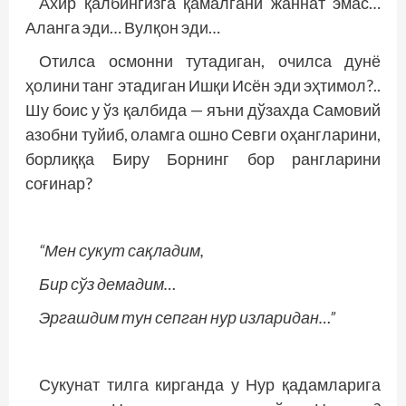
Ахир қалбингизга қамалгани жаннат эмас…
Аланга эди… Вулқон эди…
Отилса осмонни тутадиган, очилса дунё
ҳолини танг этадиган Ишқи Исён эди эҳтимол?..
Шу боис у ўз қалбида — яъни дўзахда Самовий
азобни туйиб, оламга ошно Севги оҳангларини,
борлиққа Биру Борнинг бор рангларини
соғинар?
“Мен сукут сақладим,
Бир сўз демадим…
Эргашдим тун сепган нур изларидан…”
Сукунат тилга кирганда у Нур қадамларига