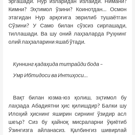
эргашади. Нур изларидан излайди. Нимани?
Кимни? Эҳтимол ўзини? Коинотдан… Осмон
этагидан Нур арқоғига эврилиб тушаётган
Сўзини? У Само билан сўзсиз сирлашади,
тиллашади. Ва шу оний лаҳзаларда Руҳнинг
олий лаҳзаларини яшаб ўтади.
Куннинг қадаҳида титрайди бода –
Умр Ибтидоси ва Интиҳоси…
Вақт билан юзма-юз қолиш, эҳтимол бу
лаҳзада Абадиятни ҳис қилишдир? Балки шу
Илоҳий ҳиснинг яширин сирнинг ўзидир асл
шеър? Сиз бу қайноқ мисраларни ўқиётиб
Ўзингизга айланасиз. Қалбингиз шивирлай