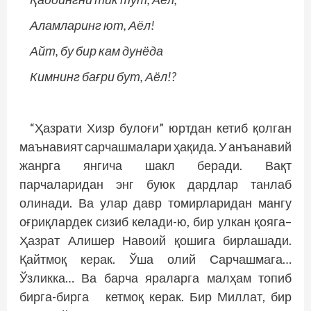
Аламларинг ют, Аёл!
Айт, бу бир кам дунёда
Кимнинг бағри бут, Аёл!?
“Ҳазрати Хизр булоғи” юртдан кетиб қолган
маънавият сарчашмалари ҳақида. У анъанавий
жанрга янгича шакл беради. Вақт
парчаларидан энг буюк дардлар танлаб
олинади. Ва улар давр томирларидан мангу
оғриқлардек сизиб келади-ю, бир улкан қояга–
Ҳазрат Алишер Навоий қошига бирлашади.
Қайтмоқ керак. Ўша олий Сарчашмага…
Ўзликка… Ва барча яраларга малҳам топиб
бирга-бирга кетмоқ керак. Бир Миллат, бир