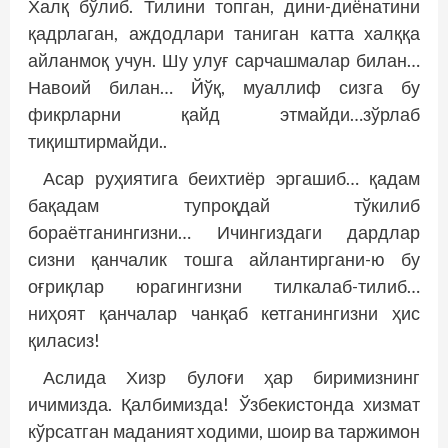
Халқ бўлиб. Тилини топ­ган, дини-диёнатини
қадрлаган, аждодлари таниган катта халққа
айланмоқ учун. Шу улуғ сарчашмалар билан…
Навоий билан… Йўқ, муаллиф сизга бу
фикрларни қайд этмайди…зўрлаб
тиқиштирмайди..
Асар руҳиятига беихтиёр эргашиб… қадам
бақадам тупроқдай тўкилиб
бораётганингизни… Ичингиздаги дардлар
сизни қанчалик тошга айлантиргани-ю бу
оғриқлар юрагингизни тилкалаб-тилиб…
ниҳоят қанчалар чанқаб кетганингизни ҳис
қиласиз!
Аслида Хизр булоғи ҳар биримизнинг
ичимизда. Қалбимизда! Ўзбекистонда хизмат
кўрсатган маданият ходими, шоир ва таржимон