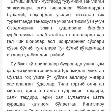
Етмиш йиллик мустабид тузумнинг занглаган
занжирлари, оғир кишанлари бўйинлардан
бўшалиб, оёқлардан узилиб, тиззалар тик
тураётганда таназзулга учраган тизим ўзи учун
Озодликнинг эркин қушларини бир-бир
қурбонликка талаб этаётган паллаларда ҳар
гал чин шоирлар, асл шоирларнинг сўзлари
сўзон бўлиб, туғёнлари Туғ бўлиб кўтарилади
ва давр қалбидек янграйди!
Бу буюк кўтарилишлар буҳронида унинг ҳам
қалами қиличга эврилади. Қаламидан тўкилган
Сўзлар гоҳ ўзига ўт қўйган аёллару жигари
хасталанган гўдаклар, Тили тортиб олинган
миллат, дини топталган тупроқнинг тақдири,
халқ тақдири, эрки ҳал бўлаётган катта
курашда қатлиом бўлаётган йигитлару
қуриётган Орол ҳақида шиддатли публицистик