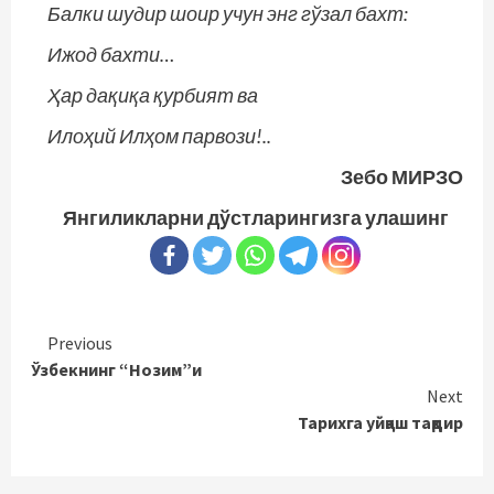
Балки шудир шоир учун энг гўзал бахт:
Ижод бахти…
Ҳар дақиқа қурбият ва
Илоҳий Илҳом парвози!..
Зебо МИРЗО
Янгиликларни дўстларингизга улашинг
Continue
Previous
Ўзбекнинг “Нозим”и
Reading
Next
Тарихга уйқаш тақдир