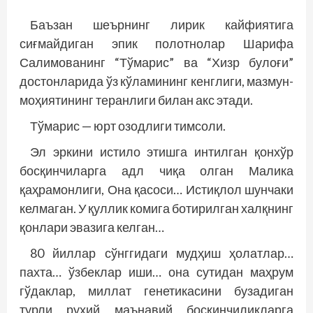
Баъзан шеърнинг лирик кайфиятига
сиғмайдиган эпик полотнолар Шарифа
Салимованинг “Тўмарис” ва “Хизр булоғи”
достонларида ўз кўламининг кенглиги, мазмун-
моҳиятининг теранлиги билан акс этади.
Тўмарис — юрт озодлиги тимсоли.
Эл эркини истило этишга интилган қонхўр
босқинчиларга адл чиқа олган Малика
қаҳрамонлиги, Она қасоси… Истиқлол шунчаки
келмаган. У қуллик комига ботирилган халқнинг
қонлари эвазига келган…
80 йиллар сўнггидаги мудҳиш ҳолатлар…
пахта… ўзбеклар иши… она сутидан маҳрум
гўдаклар, миллат генетикасини бузадиган
турли руҳий маънавий босқинчиликларга