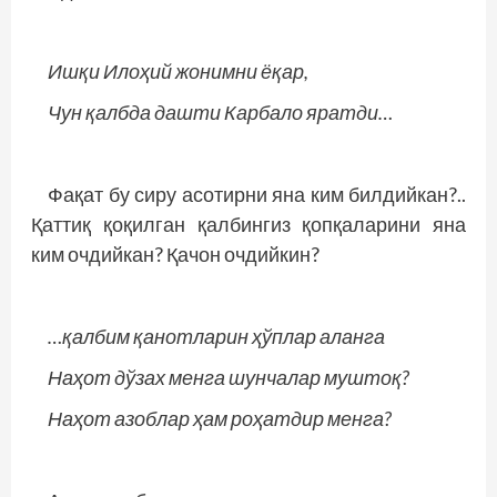
Ишқи Илоҳий жонимни ёқар,
Чун қалбда дашти Карбало яратди…
Фақат бу сиру асотирни яна ким билдийкан?..
Қаттиқ қоқилган қалбингиз қопқаларини яна
ким очдийкан? Қачон очдийкин?
…қалбим қанотларин ҳўплар аланга
Наҳот дўзах менга шунчалар муштоқ?
Наҳот азоблар ҳам роҳатдир менга?