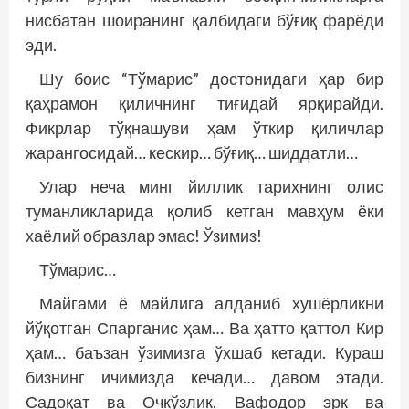
нисбатан шоиранинг қалбидаги бўғиқ фарёди
эди.
Шу боис “Тўмарис” достонидаги ҳар бир
қаҳрамон қиличнинг тиғидай ярқирайди.
Фикрлар тўқнашуви ҳам ўткир қиличлар
жарангосидай… кескир… бўғиқ… шиддатли…
Улар неча минг йиллик тарихнинг олис
туманликларида қолиб кетган мавҳум ёки
хаёлий образлар эмас! Ўзимиз!
Тўмарис…
Майгами ё майлига алданиб хушёрликни
йўқотган Спарганис ҳам… Ва ҳатто қаттол Кир
ҳам… баъзан ўзимизга ўхшаб кетади. Кураш
бизнинг ичимизда кечади… давом этади.
Садоқат ва Очкўзлик. Вафодор эрк ва