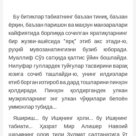
Бу битиклар табиатнинг баъзан тиниқ, баъзан
ёрқин, баъзан паришон ва маҳзун манзаралари
кайфиятида борлиққа сочилган яратиқларнинг
бир жузви-ашёсида “ярқ” этиб акс этади-ю,
руҳий мувозанатингизни бузиб юборади.
Муаллиф Сўз сатҳида қалтис ўйин бош­лайди.
Нилуфар гуллардек туйғулар тасвирини варақ
юзига сочиб ташлайди-ю, унинг илдизлари
етиб борган изтироб ва дард тошларини пинҳон
қолдиради. Пинҳон қолдиргандек улкан
музқояларнинг энг улкан чўққилари бепоён
уммонлар тубида…
Яшириш… бу Ишқнинг ҳоли… бу Ишқнинг
табиати… Ҳазрат Мир Алишер Навоий
шаъмнинг олов тили Зулмат салтанатига ўт