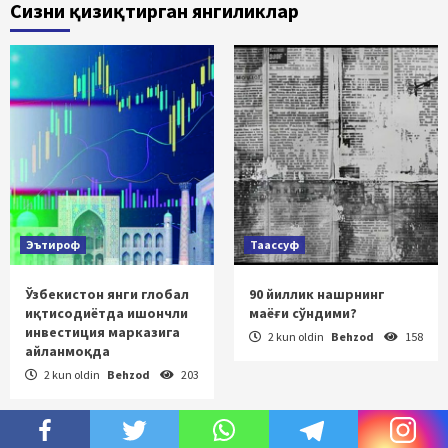
Сизни қизиқтирган янгиликлар
Эътироф
Таассуф
Ўзбекистон янги глобал
90 йиллик нашрнинг
иқтисодиётда ишончли
маёғи сўндими?
инвестиция марказига
2 kun oldin
Behzod
158
айланмоқда
2 kun oldin
Behzod
203